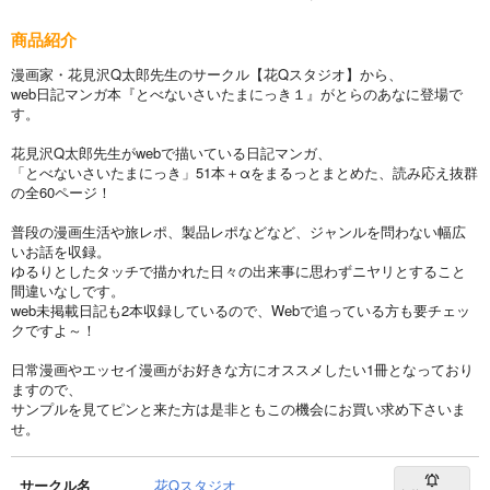
商品紹介
漫画家・花見沢Q太郎先生のサークル【花Qスタジオ】から、
web日記マンガ本『とべないさいたまにっき１』がとらのあなに登場で
す。
花見沢Q太郎先生がwebで描いている日記マンガ、
「とべないさいたまにっき」51本＋αをまるっとまとめた、読み応え抜群
の全60ページ！
普段の漫画生活や旅レポ、製品レポなどなど、ジャンルを問わない幅広
いお話を収録。
ゆるりとしたタッチで描かれた日々の出来事に思わずニヤリとすること
間違いなしです。
web未掲載日記も2本収録しているので、Webで追っている方も要チェッ
クですよ～！
日常漫画やエッセイ漫画がお好きな方にオススメしたい1冊となっており
ますので、
サンプルを見てピンと来た方は是非ともこの機会にお買い求め下さいま
せ。
サークル名
花Qスタジオ