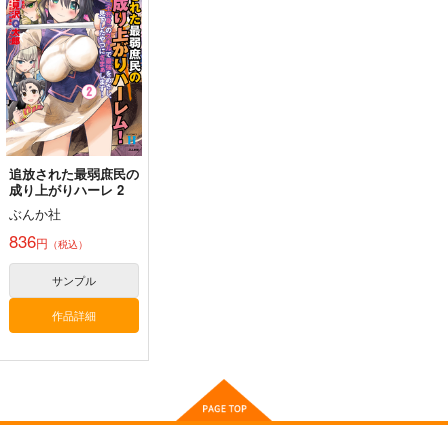
2,178
2,178
円
円
専売
専売
オリジナル
（税込）
（税込）
青山 澄香
オリジナル
オリジナル
白峰 莉花
サンプル
サンプル
サンプル
メレ・レタナグア
カート
カート
カート
追放された最弱庶民の
成り上がりハーレ 2
ぶんか社
836
円
（税込）
サンプル
作品詳細
FETISH ACADEMY
まぐ太ノート16冊
通勤道中であの娘がぱ
目 The Bunny's Tail
んつを見せてくる本13
ロイヤルマウンテン
2
C-ARTS
嘘つき屋
770
円
（税込）
1,430
662
円