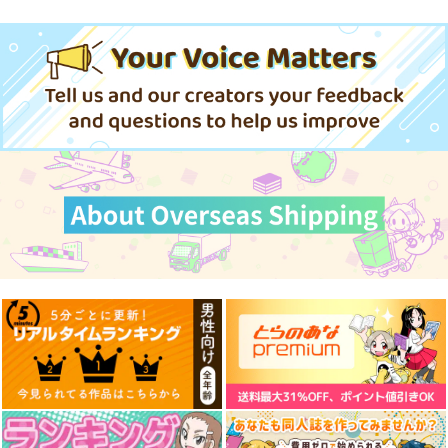
円
（税込）
（税込）
オリジナル
オリジナル
オリジナル
青山 澄香
白峰 莉花
サンプル
サンプル
サンプル
メレ・レタナグア
カート
カート
カート
≪新刊発売記念
≫【B5アクリルボー
ド】艶娘幻夢譚
T2 ART WORKS
4,400
円
専売
（税込）