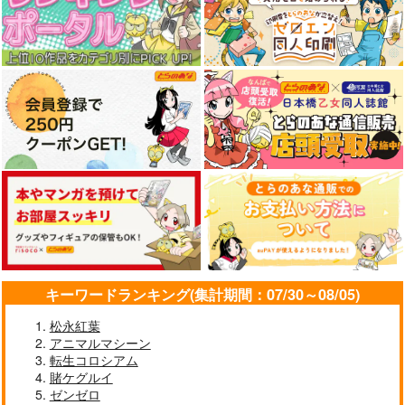
オリジナル
サンプル
カート
キーワードランキング(集計期間：07/30～08/05)
松永紅葉
アニマルマシーン
転生コロシアム
賭ケグルイ
ゼンゼロ