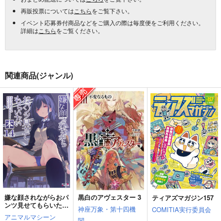
再販投票については
こちら
をご覧下さい。
イベント応募券付商品などをご購入の際は毎度便をご利用ください。
詳細は
こちら
をご覧ください。
関連商品(ジャンル)
嫌な顔されながらおパ
黒白のアヴェスター 3
ティアズマガジン157
ンツ見せてもらいたい
神座万象・第十四機
COMITIA実行委員会
本14
アニマルマシーン
関