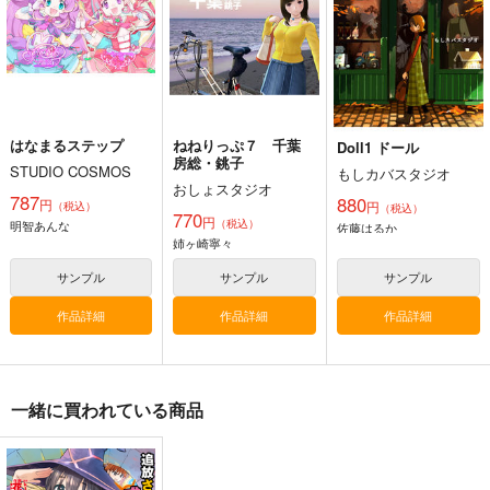
4,235
1,540
円
円
（税込）
（税込）
3,144
円
専売
（税込）
オリジナル
オリジナル
メロス
オリジナル
ガンヘッド
ニム
ブルックリン
サンプル
サンプル
サンプル
カート
カート
カート
はなまるステップ
ねねりっぷ７ 千葉
Doll1 ドール
房総・銚子
STUDIO COSMOS
もしカバスタジオ
おしょスタジオ
787
880
円
円
（税込）
（税込）
770
円
（税込）
明智あんな
佐藤はるか
姉ヶ崎寧々
サンプル
サンプル
サンプル
作品詳細
作品詳細
作品詳細
一緒に買われている商品
黒白のアヴェスター 2
黒白のアヴェスター 1
Fresh＆Smooth
神座万象・第十四機
神座万象・第十四機
ロイヤルマウンテン
関
関
770
円
（税込）