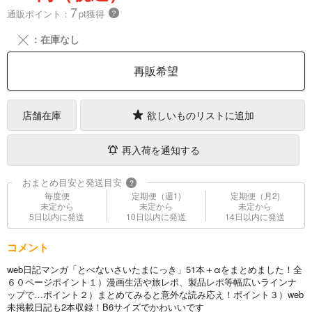
7
通販ポイント：
pt獲得
？
╳
：在庫なし
再販希望
店舗在庫
欲しいものリストに追加
再入荷を通知する
おまとめ目安と発送目安
?
毎度便
定期便（週1)
定期便（月2)
未定から
未定から
未定から
5日以内に発送
10日以内に発送
14日以内に発送
コメント
web日記マンガ「とべないさいたまにっき」51本＋αをまとめました！全
６０ページポイント１）漫画生活や旅レポ、製品レポ等幅広いラインナ
ップで…ポイント２）まとめてみると意外な読み応え！ポイント３）web
未掲載日記も2本収録！B6サイズでかわいいです