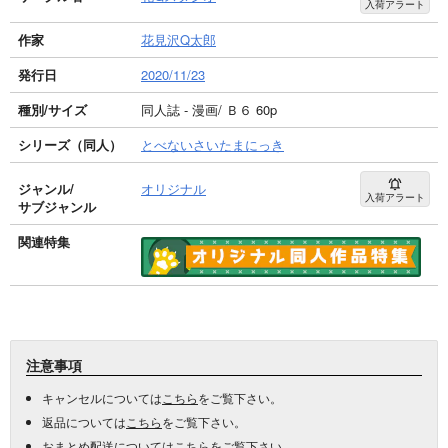
入荷アラート
作家
花見沢Q太郎
発行日
2020/11/23
種別/サイズ
同人誌 - 漫画/ Ｂ６ 60p
シリーズ（同人）
とべないさいたまにっき
ジャンル/
オリジナル
入荷アラート
サブジャンル
関連特集
注意事項
キャンセルについては
こちら
をご覧下さい。
返品については
こちら
をご覧下さい。
おまとめ配送については
こちら
をご覧下さい。