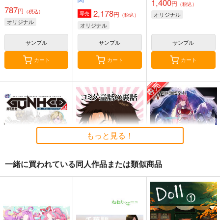
1,400
円
（税込）
787
円
2,178
（税込）
円
専売
オリジナル
（税込）
オリジナル
オリジナル
サンプル
サンプル
サンプル
カート
カート
カート
もっと見る！
一緒に買われている同人作品または類似商品
麻宮騎亜ヘリテージエ
コミケ童話の裏話総集
黒白のアヴェスター 4
ディション「ガンヘッ
編4
神座万象・第十四機
ド」上巻
太陽系旅団
おのでら総本舗
関