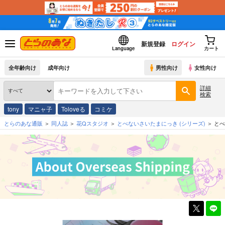
新規登録
ログイン
Language
カート
全年齢向け
成年向け
男性向け
女性向け
詳細
検索
tony
マニャ子
Toloveる
コミケ
とらのあな通販
同人誌
花Qスタジオ
とべないさいたまにっき
(シリーズ)
とべ