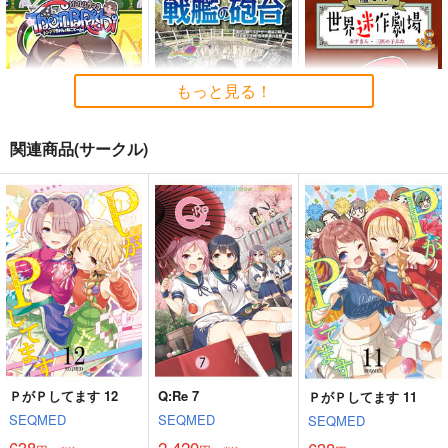
もっと見る！
関連商品(サークル)
Thonbricchi～トンブ
戦艦の砲台 ～海から
艦これ世界迷作劇場～
リちゃんとねこてーと
陸へ！レーザー測量で
赤ずきん・三匹の子ぶ
く
蘇る巨大地下空間・壱
た～
KURONEKO-WORK's-
さざなみ壊変
さといも牧場
岐要塞の全貌
くろねこわぁくす-
1,320
787
円
円
（税込）
（税込）
660
円
ミリタリー
赤城
艦隊これくしょん-艦これ-
（税込）
加賀
暁
響
第六駆逐隊
艦隊これくしょん-艦これ-
トンブリ
明石
大淀
サンプル
サンプル
サンプル
ＰがＰしてます 12
Q:Re 7
ＰがＰしてます 11
カート
カート
カート
SEQMED
SEQMED
SEQMED
638
2,420