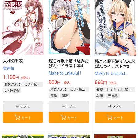
大和の羽衣
艦これ股下潜り込みお
艦これ股下潜り込みお
ぱんつイラスト本4
ぱんつイラスト本2
美術部
Make to Unlauful !
Make to Unlauful !
1,100
円
（税込）
660
660
円
円
（税込）
（税込）
艦隊これくしょん-艦これ-
艦隊これくしょん-艦これ-
艦隊これくしょん-艦これ-
大和×提督
鹿島
朝潮
島風
天津風
サンプル
サンプル
サンプル
カート
カート
カート