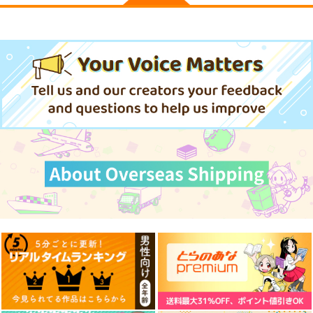
ＰがＰしてます 12
SAKIYAMAMA COLL
SINKAI FASHION
ECTION 8
SEQMED
正経同人
sakiyama幕府
638
440
円
円
（税込）
（税込）
440
円
（税込）
アイオワ
サンプル
サンプル
サンプル
作品詳細
作品詳細
作品詳細
妙齢型重巡伝 残念だ
ボクカワウソ戦隊ビッ
I/RO
よ!!足柄さん(48)
クセブン
めるくまある/ALL.
HYPER BRAND
Mystic Lab
1,100
円
専売
（税込）
880
660
円
円
（税込）
（税込）
艦隊これくしょん-艦これ-
艦隊これくしょん-艦これ-
艦隊これくしょん-艦これ-
呂500
島風
足柄
ボクカワウソ
長門
コロラド
サンプル
サンプル
サンプル
カート
カート
カート