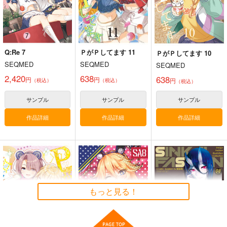
サンプル
カート
Q:Re 7
ＰがＰしてます 11
ＰがＰしてます 10
SEQMED
SEQMED
SEQMED
2,420
638
638
円
円
円
（税込）
（税込）
（税込）
サンプル
サンプル
サンプル
艦これプロレス 四方
艦これプロレス24
去年ルノアール鎮守府
作品詳細
作品詳細
作品詳細
山話２
で～
Mystic Lab
Paradise of Thunder
Mystic Lab
小書会
～
2,200
円
（税込）
660
550
円
円
（税込）
（税込）
艦隊これくしょん-艦これ-
艦隊これくしょん-艦これ-
艦隊これくしょん-艦これ-
天龍
那珂
暁
空母ヲ級
電
もっと見る！
サンプル
サンプル
サンプル
カート
カート
カート