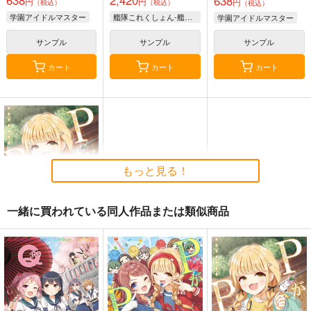
638
円
円
円
（税込）
（税込）
（税込）
学園アイドルマスター
艦隊これくしょん-艦これ-
学園アイドルマスター
サンプル
サンプル
サンプル
カート
カート
カート
ゲームマスター響～リ
軍艦・艦載機のひみ
気高き者達の碑
アル脱出ゲーム編～
つ 総集編その19
もっと見る！
帝國交響楽団
さといも牧場
EINSATZ GRUPPE
1,870
円
（税込）
＆ MANITOU
787
円
（税込）
一緒に買われている同人作品または類似商品
艦隊これくしょん-艦これ-
1,100
艦隊これくしょん-艦これ-
円
専売
（税込）
赤城
加賀
飛龍
響
第六駆逐隊
艦隊これくしょん-艦これ-
ＰがＰしてます 10
サンプル
サンプル
サンプル
SEQMED
カート
カート
カート
638
円
（税込）
学園アイドルマスター