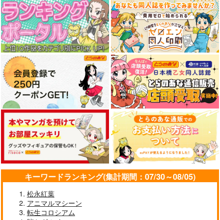
SAKIYAMAMA COLE
白露型キーホルダー
白露型缶バッジ２ 時
CTION VOL.5
白露
雨
sakiyama幕府
STAR BERRY
STAR BERRY
330
330
330
円
円
円
（税込）
（税込）
（税込）
愛宕
白露
時雨
サンプル
サンプル
サンプル
作品詳細
作品詳細
作品詳細
キーワードランキング(集計期間：07/30～08/05)
松永紅葉
アニマルマシーン
転生コロシアム
五月雨ちゃんクッショ
五月雨＆時雨ペットボ