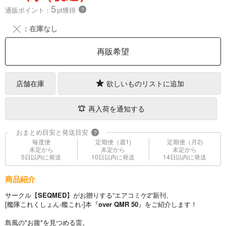
5
通販ポイント：
pt獲得
？
╳
：在庫なし
再販希望
店舗在庫
欲しいものリストに追加
再入荷を通知する
おまとめ目安と発送目安
?
毎度便
定期便（週1)
定期便（月2)
未定から
未定から
未定から
5日以内に発送
10日以内に発送
14日以内に発送
商品紹介
サークル【
SEQMED
】がお贈りする”エアコミケ2”新刊、
[艦隊これくしょん-艦これ-]本『
over QMR 50
』をご紹介します！
島風の"お腹"を見つめる雷。