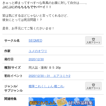
きゅっと締まってすべすべな島風のお腹に対して自分は……。
ぷにぷにのもちもちでヤバーイ！！
皆は気にするほどじゃないと言ってくれるけど、
彼女にとっては死活問題！？
是非、お手元にてご覧くださいませ！
サークル名
SEQMED
入荷アラート
作家
ユメのオワリ
発行日
2020/12/30
種別/サイズ
同人誌 - 漫画/ Ｂ５ 20p
初出イベント
2020/12/30～31 エアコミケ2
ジャンル/
艦隊これくしょん-艦これ-
入荷アラート
サブジャンル
関連特集