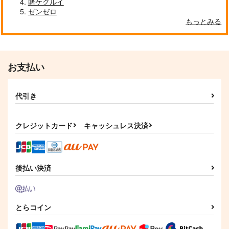
白露型俺の嫁ストラッ
賭ケグルイ
ン
トルホルダー
プ 白露
ゼンゼロ
STAR BERRY
STAR BERRY
もっとみる
STAR BERRY
6,578
550
495
円
円
円
（税込）
（税込）
（税込）
五月雨
五月雨
白露
サンプル
サンプル
サンプル
お支払い
作品詳細
作品詳細
作品詳細
代引き
クレジットカード
キャッシュレス決済
後払い決済
とらコイン