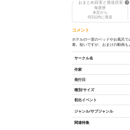
おまとめ目安と発送目安
?
毎度便
未定から
5日以内に発送
コメント
ホテルの一室のベッドやお風呂で
着。短いですが、おまけの動画も
サークル名
作家
発行日
種別/サイズ
初出イベント
ジャンル/
サブジャンル
関連特集