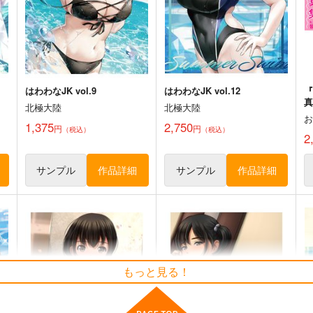
オリジナル
オリジナル
青山 澄香
白峰 莉花
メレ・レタナグア
ト
サンプル
カート
サンプル
カート
はわわなJK vol.9
はわわなJK vol.12
北極大陸
北極大陸
1,375
2,750
円
円
（税込）
（税込）
2
サンプル
作品詳細
サンプル
作品詳細
もっと見る！
リ
今日の一枚 2026年 Vol.1
愛知県JK制服目録 -令和
版- vol.1
WhitePlanter
初恋プチフレア
1,320
1
円
（税込）