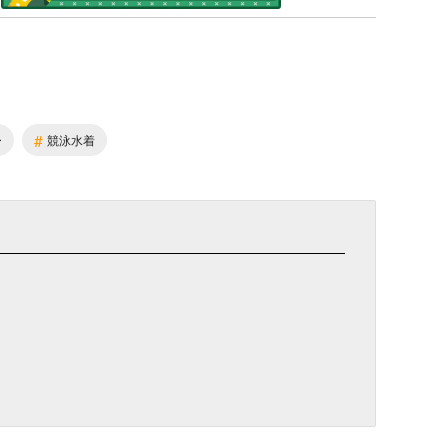
#
ー
競泳水着