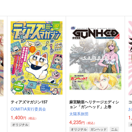
ティアズマガジン157
麻宮騎亜ヘリテージエディシ
コ
ョン「ガンヘッド」上巻
COMITIA実行委員会
太陽系旅団
1,400
1
円
（税込）
4,235
円
（税込）
オリジナル
オリジナル
ガンヘッド
ニム