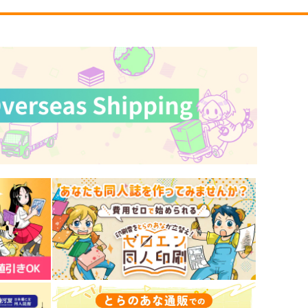
オリジナル
オリジナル
サンプル
カート
サンプル
カート
UGMIX 2019 SUMMER
あの子のサンカク6
UGMMIX
夏の月
70
785
円
円
（税込）
（税込）
谷みこと
サンプル
作品詳細
サンプル
作品詳細
児童性徴博覧会
『競泳水着とお尻のポーズ写
真集／皆月なる』作画資料・
保田塾
ポーズ集
お尻カンパニー