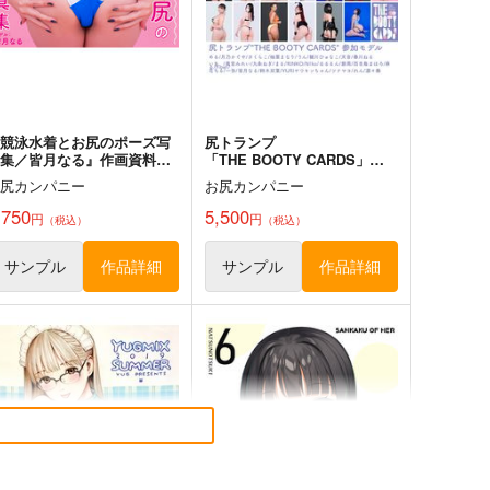
オリジナル
青山 澄香
オリジナル
白峰 莉花
メレ・レタナグア
サンプル
カート
サンプル
カート
『競泳水着とお尻のポーズ写
尻トランプ
真集／皆月なる』作画資料・
「THE BOOTY CARDS」＋
ポーズ集
冊子セット
お尻カンパニー
お尻カンパニー
,750
5,500
円
円
（税込）
（税込）
サンプル
作品詳細
サンプル
作品詳細
聖なる少女たちの昭和
ぬれすき。
保田塾
夏の月
,320
825
円
円
（税込）
（税込）