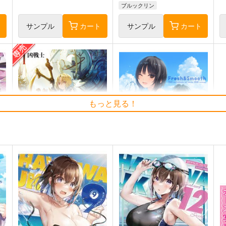
ブルックリン
ト
サンプル
カート
サンプル
カート
もっと見る！
黒白のアヴェスター 1
Fresh＆Smooth
F
神座万象・第十四機関
ロイヤルマウンテン
2,178
770
7
円
円
専売
（税込）
（税込）