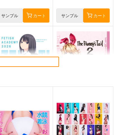
サンプル
カート
サンプル
カート
ETISH ACADEMY
まぐ太ノート16冊
目 The Bunny's Tail 2
ロイヤルマウンテン
C-ARTS
70
円
（税込）
1,430
円
（税込）