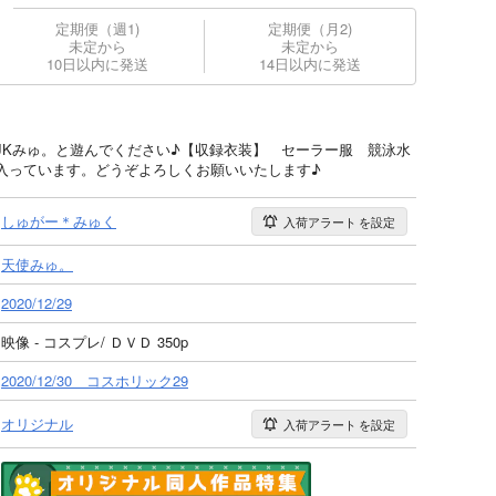
定期便（週1)
定期便（月2)
未定から
未定から
10日以内に発送
14日以内に発送
JKみゅ。と遊んでください♪【収録衣装】 セーラー服 競泳水
入っています。どうぞよろしくお願いいたします♪
しゅがー＊みゅく
入荷アラート
を設定
天使みゅ。
2020/12/29
映像 - コスプレ/ ＤＶＤ 350p
2020/12/30 コスホリック29
オリジナル
入荷アラート
を設定