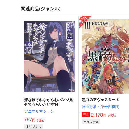
関連商品(ジャンル)
嫌な顔されながらおパンツ見
黒白のアヴェスター 3
せてもらいたい本14
神座万象・第十四機関
アニマルマシーン
2,178
円
専売
（税込）
787
円
（税込）
オリジナル
オリジナル