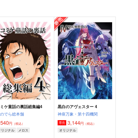
ミケ童話の裏話総集編4
黒白のアヴェスター 4
おのでら総本舗
神座万象・第十四機関
,540
3,144
円
円
専売
（税込）
（税込）
オリジナル
メロス
オリジナル