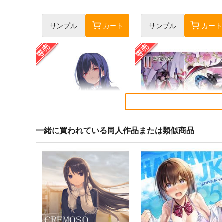
サンプル
カート
サンプル
カー
一緒に買われている同人作品または類似商品
≪C108作品セット≫B2タペス
黒白のアヴェスター 2
トリー【サークル：アニマル
神座万象・第十四機関
マシーン】
アニマルマシーン
2,178
円
専売
（税込）
2,750
円
専売
（税込）