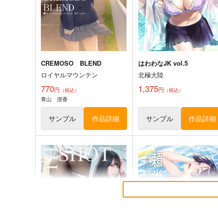
オリジナル
オリジナル
サンプル
カート
サンプル
カー
CREMOSO BLEND
はわわなJK vol.5
ロイヤルマウンテン
北極大陸
770
1,375
円
円
（税込）
（税込）
青山 澄香
サンプル
作品詳細
サンプル
作品詳細
通勤道中であの娘がぱんつを
≪新刊発売記念≫【B5アク
見せてくる本13
ルボード】艶娘幻夢譚
嘘つき屋
T2 ART WORKS