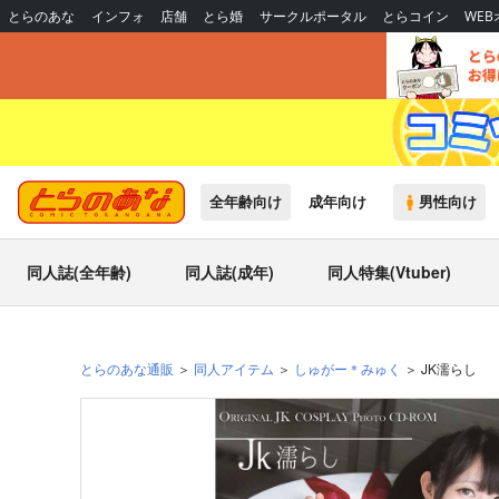
とらのあな
インフォ
店舗
とら婚
サークルポータル
とらコイン
WE
全年齢向け
成年向け
男性向け
同人誌(全年齢)
同人誌(成年)
同人特集(Vtuber)
とらのあな通販
同人アイテム
しゅがー＊みゅく
JK濡らし