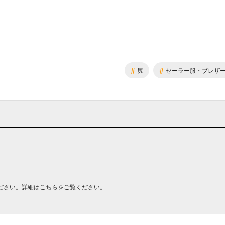
#
#
尻
セーラー服・ブレザ
ださい。詳細は
こちら
をご覧ください。