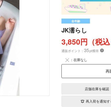
全年齢
JK濡らし
3,850円（税
35
通販ポイント：
pt獲得
？
╳
：在庫なし
再
店舗在庫
を確認
再入荷を通知す