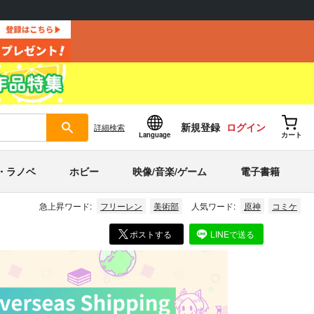
新規登録
ログイン
詳細
検索
Language
カート
・ラノベ
ホビー
映像/音楽/ゲーム
電子書籍
急上昇ワード:
フリーレン
美術部
人気ワード:
原神
コミケ
ポストする
LINEで送る