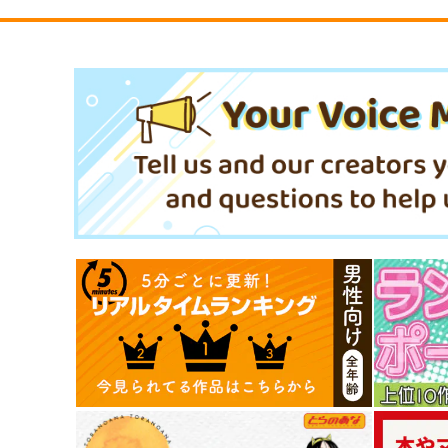
662
4,400
円
円
専売
（税込）
（税込）
オリジナル
オリジナル
サンプル
カート
サンプル
カー
【サイン入り】FIFTH SHOT
頼光
はなまる屋さん
Z.A.P.
3,144
707
円
円
（税込）
（税込）
源頼光
サンプル
作品詳細
サンプル
作品詳細
陰キャちゃん総長にされる番
KAMIZUKI SHIKI ART WO
外編
S -KIMI＊IRO-
紫野原
かみしき