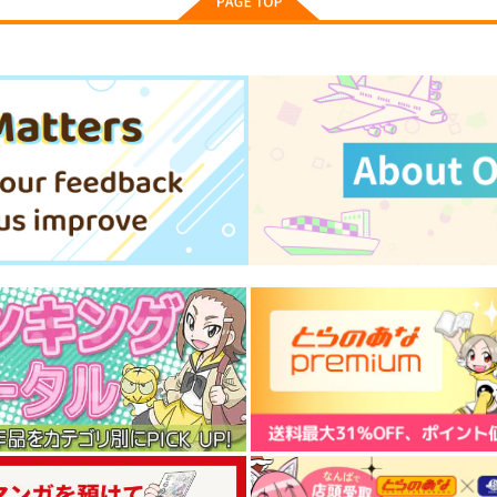
660
円
（税込）
オリジナル
制服系
ト
サンプル
カート
サンプル
カート
今日の一枚 2022年 Vol.1
今日の一枚 2023年 Vol.2
Y
WhitePlanter
WhitePlanter
Y
660
660
7
円
円
（税込）
（税込）
長
サンプル
作品詳細
サンプル
作品詳細
RK
藤ちょこ「星の記憶と巡り合
もっとみてみてチェック
う」絵師100人展 16 大阪
5年目の放課後
展 前売り券
産経新聞社