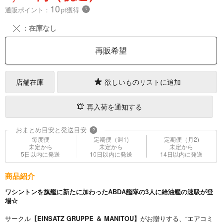
10
通販ポイント：
pt獲得
？
╳
：在庫なし
再販希望
店舗在庫
欲しいものリストに追加
再入荷を通知する
おまとめ目安と発送目安
?
毎度便
定期便（週1)
定期便（月2)
未定から
未定から
未定から
5日以内に発送
10日以内に発送
14日以内に発送
商品紹介
ワシントンを旗艦に新たに加わったABDA艦隊の3人に給油艦の速吸が登
場☆
サークル
【EINSATZ GRUPPE ＆ MANITOU】
がお贈りする、“エアコミ