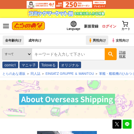
新規登録
ログイン
Language
カート
全年齢向け
成年向け
男性向け
女性向け
詳細
検索
comic1
マニャ子
Toloveる
オリジナル
とらのあな通販
同人誌
EINSATZ GRUPPE ＆ MANITOU
軍艦・艦載機のひみつ