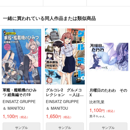
一緒に買われている同人作品または類似商品
ゲームマスター響～リ
軍艦・艦載機のひみ
気高き者達の碑
アル脱出ゲーム編～
つ 総集編その19
帝國交響楽団
さといも牧場
EINSATZ GRUPPE
1,870
円
（税込）
＆ MANITOU
787
円
（税込）
艦隊これくしょん-艦これ-
1,100
艦隊これくしょん-艦これ-
円
専売
（税込）
赤城
加賀
飛龍
響
第六駆逐隊
艦隊これくしょん-艦これ-
サンプル
サンプル
サンプル
カート
カート
カート
軍艦・艦載機のひみ
グルコレ2 グルメコ
月曜日のたわわ その
つ 総集編その19
レクション ～人は何
X
処で何を食べているの
EINSATZ GRUPPE
EINSATZ GRUPPE
比村乳業
か～
＆ MANITOU
＆ MANITOU
1,100
円
（税込）
1,100
1,650
黒子ちゃん
円
円
（税込）
（税込）
サンプル
サンプル
サンプル