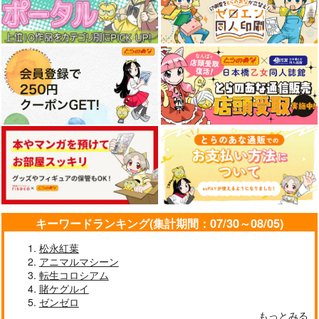
キーワードランキング(集計期間：07/30～08/05)
松永紅葉
アニマルマシーン
転生コロシアム
賭ケグルイ
ゼンゼロ
もっとみる