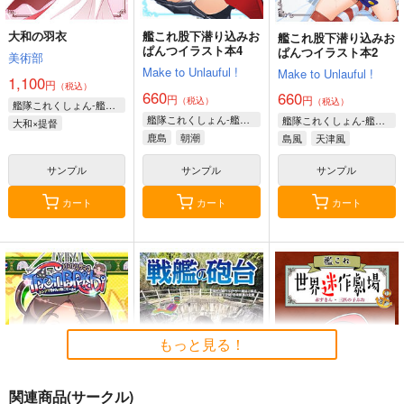
大和の羽衣
艦これ股下潜り込みお
艦これ股下潜り込みお
ぱんつイラスト本4
ぱんつイラスト本2
美術部
Make to Unlauful !
Make to Unlauful !
1,100
円
（税込）
660
660
円
円
（税込）
（税込）
艦隊これくしょん-艦これ-
艦隊これくしょん-艦これ-
艦隊これくしょん-艦これ-
大和×提督
鹿島
朝潮
島風
天津風
サンプル
サンプル
サンプル
カート
カート
カート
もっと見る！
関連商品(サークル)