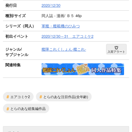
発行日
2020/12/30
種別/サイズ
同人誌 - 漫画/ Ｂ５ 46p
シリーズ（同人）
軍艦・艦載機のひみつ
初出イベント
2020/12/30～31 エアコミケ2
ジャンル/
艦隊これくしょん-艦これ-
入荷アラート
サブジャンル
関連特集
#
#
エアコミケ2
とらのあな注目作品(全年齢)
#
とらのあな総集編作品