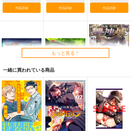
作品詳細
作品詳細
作品詳細
艦これプロレス 四方
艦これプロレス24
去年ルノアール鎮守府
山話２
で～
Mystic Lab
Paradise of Thunder
Mystic Lab
小書会
～
2,200
円
（税込）
660
550
円
円
（税込）
（税込）
艦隊これくしょん-艦これ-
艦隊これくしょん-艦これ-
艦隊これくしょん-艦これ-
天龍
那珂
もっと見る！
暁
空母ヲ級
電
サンプル
サンプル
サンプル
一緒に買われている商品
カート
カート
カート
やまとあそび
やまとあそび
針妙丸たちの機神城
10 OWNSTYLEGALM
９ OWNSTYLEGALM
しょぺ
ANGAMIRASS 後
ANGAMIRASS 前
鯛焼きと軍艦
鯛焼きと軍艦
章・決戦！銀河回廊波
章・機甲艦隊の挑戦
713
円
（税込）
高し
660
629
円
円
（税込）
（税込）
少名針妙丸×鬼人正邪
サンプル
サンプル
サンプル
作品詳細
作品詳細
作品詳細