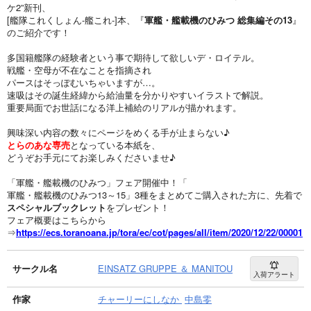
ケ2”新刊、
[艦隊これくしょん-艦これ-]本、『
軍艦・艦載機のひみつ 総集編その13
』
のご紹介です！
多国籍艦隊の経験者という事で期待して欲しいデ・ロイテル。
戦艦・空母が不在なことを指摘され
パースはそっぽむいちゃいますが…。
速吸はその誕生経緯から給油量を分かりやすいイラストで解説。
重要局面でお世話になる洋上補給のリアルが描かれます。
興味深い内容の数々にページをめくる手が止まらない♪
とらのあな専売
となっている本紙を、
どうぞお手元にてお楽しみくださいませ♪
「軍艦・艦載機のひみつ」フェア開催中！「
軍艦・艦載機のひみつ13～15」3種をまとめてご購入された方に、先着で
スペシャルブックレット
をプレゼント！
フェア概要はこちらから
⇒
https://ecs.toranoana.jp/tora/ec/cot/pages/all/item/2020/12/22/00001
サークル名
EINSATZ GRUPPE ＆ MANITOU
入荷アラート
作家
チャーリーにしなか
中島零