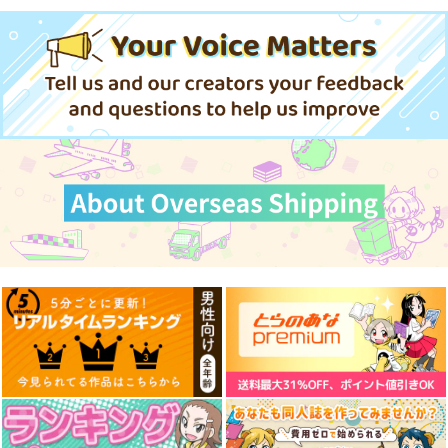
人狼機ウィンヴルガ
降機の塔ヴァセーゴ
−叛逆篇− 5
KADOKAWA
秋田書店
3,520
円
（税込）
880
円
（税込）
サンプル
サンプル
作品詳細
作品詳細