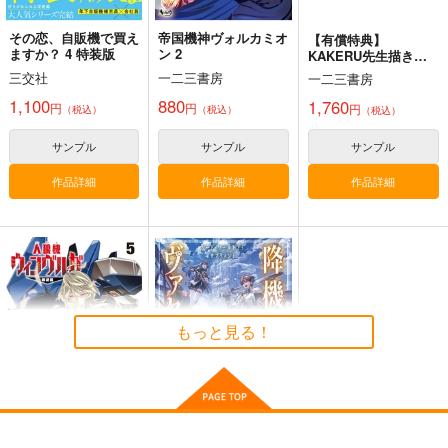
その恋、自販機で買え
帝国機神ヴォルカミオ
【有償特典】
ますか？ 4 特装版
ン 2
KAKERU先生描き下
ろしB2タペストリー
妙齢型重巡伝 残念だ
ボクカワウソ戦隊ビッ
I/RO
三交社
一二三書房
一二三書房
（帝国機神ヴォルカミ
よ!!足柄さん(48)
クセブン
めるくまある/ALL.
オン 2）
1,100
880
1,760
円
円
円
（税込）
（税込）
（税込）
HYPER BRAND
Mystic Lab
1,100
円
専売
（税込）
880
660
円
円
サンプル
サンプル
サンプル
（税込）
（税込）
艦隊これくしょん-艦これ-
艦隊これくしょん-艦これ-
艦隊これくしょん-艦これ-
呂500
島風
作品詳細
作品詳細
作品詳細
足柄
ボクカワウソ
長門
コロラド
サンプル
サンプル
サンプル
カート
カート
カート
もっと見る！