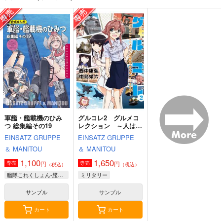
Thonbricchi～トンブ
戦艦の砲台 ～海から
艦これ世界迷作劇場～
リちゃんとねこてーと
陸へ！レーザー測量で
赤ずきん・三匹の子ぶ
く
蘇る巨大地下空間・壱
た～
KURONEKO-WORK's-
さざなみ壊変
さといも牧場
岐要塞の全貌
くろねこわぁくす-
1,320
787
円
円
（税込）
（税込）
660
円
ミリタリー
赤城
艦隊これくしょん-艦これ-
（税込）
加賀
暁
響
第六駆逐隊
艦隊これくしょん-艦これ-
トンブリ
明石
大淀
サンプル
サンプル
サンプル
軍艦・艦載機のひみ
グルコレ2 グルメコ
カート
カート
カート
つ 総集編その19
レクション ～人は何
処で何を食べているの
EINSATZ GRUPPE
EINSATZ GRUPPE
か～
＆ MANITOU
＆ MANITOU
1,100
1,650
円
円
専売
専売
（税込）
（税込）
艦隊これくしょん-艦これ-
ミリタリー
サンプル
サンプル
カート
カート