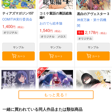
ティアズマガジン157
コミケ童話の裏話総集
黒白のアヴェスター 3
編4
COMITIA実行委員会
神座万象・第十四機
おのでら総本舗
関
1,400
円
（税込）
1,540
円
（税込）
2,178
オリジナル
円
専売
（税込）
オリジナル
メロス
オリジナル
サンプル
サンプル
サンプル
カート
カート
カート
もっと見る！
一緒に買われている同人作品または類似商品