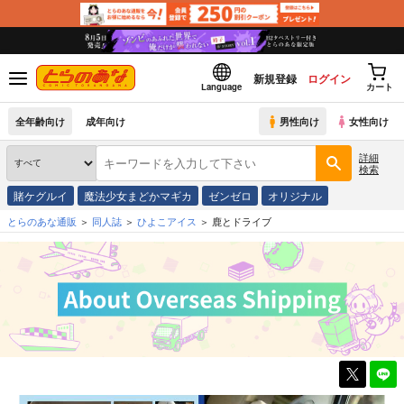
新規登録
ログイン
Language
カート
全年齢向け
成年向け
男性向け
女性向け
詳細
検索
賭ケグルイ
魔法少女まどかマギカ
ゼンゼロ
オリジナル
とらのあな通販
同人誌
ひよこアイス
鹿とドライブ