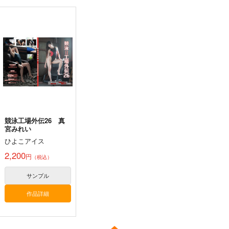
嫌な顔されながらおパ
黒白のアヴェスター 4
通勤道中であの娘がぱ
ンツ見せてもらいたい
んつを見せてくる本13
神座万象・第十四機
本14
アニマルマシーン
嘘つき屋
関
787
662
円
円
3,144
（税込）
（税込）
円
専売
（税込）
オリジナル
オリジナル
オリジナル
サンプル
サンプル
サンプル
カート
カート
カート
競泳工場外伝26 真
宮みれい
ひよこアイス
2,200
円
（税込）
サンプル
作品詳細