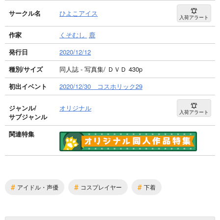
サークル名
ひよこアイス
入荷アラート
作家
くそむし
鹿
発行日
2020/12/12
種別/サイズ
同人誌 - 写真集/ ＤＶＤ 430p
初出イベント
2020/12/30 コスホリック29
ジャンル/
オリジナル
入荷アラート
サブジャンル
関連特集
#
#
#
アイドル・声優
コスプレイヤー
下着