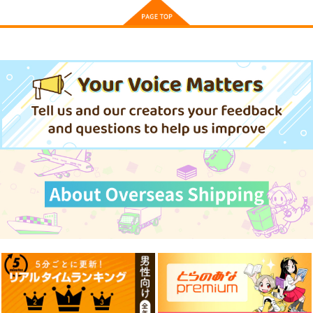
黒白のアヴェスター 2
まぐ太ノート16冊
≪C108作品セット
目 The Bunny's Tail
≫B2タペストリー
神座万象・第十四機
2
【サークル：アニマル
C-ARTS
アニマルマシーン
関
マシーン】
1,430
2,750
円
円
専売
2,178
（税込）
（税込）
円
専売
（税込）
オリジナル
オリジナル
オリジナル
サンプル
サンプル
サンプル
カート
カート
カート