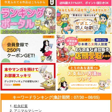
黒白のアヴェスター 1
藤ちょこ「星の記憶と
森倉円「名前のない
巡り合う」絵師100人
星」絵師100人
神座万象・第十四機
展 16 大阪展 前売り券
展 16 大阪展 前売り券
産経新聞社
産経新聞社
関
1,300
1,300
円
円
2,178
（税込）
（税込）
円
専売
（税込）
オリジナル
オリジナル
オリジナル
サンプル
サンプル
サンプル
カート
カート
カート
キーワードランキング(集計期間：07/30～08/05)
松永紅葉
アニマルマシーン