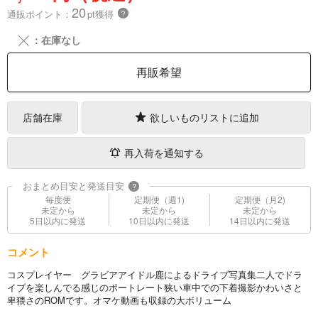
20
通販ポイント：
pt獲得
？
╳
：在庫なし
再販希望
店舗在庫
欲しいものリストに追加
再入荷を通知する
おまとめ目安と発送目安
?
毎度便
定期便（週1)
定期便（月2)
未定から
未定から
未定から
5日以内に発送
10日以内に発送
14日以内に発送
コメント
コスプレイヤー グラビアアイドル鹿によるドライブ写真集二人でドラ
イブを楽しんでる感じのポートレート狭い車中での下着撮影かわいさと
卑猥さのROMです。オマケ動画も収録の大ボリューム