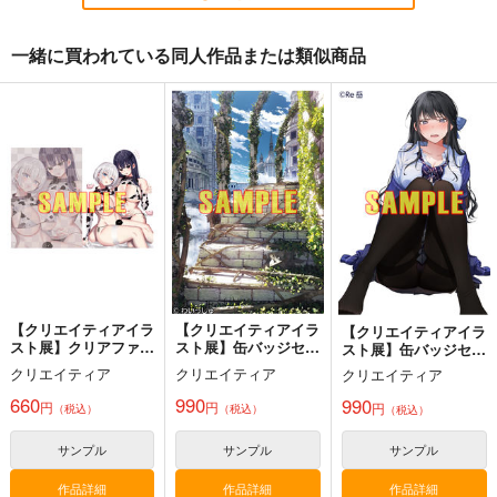
円
2,178
（税込）
2,178
円
専売
円
専売
（税込）
（税込）
オリジナル
オリジナル
オリジナル
一緒に買われている同人作品または類似商品
サンプル
サンプル
サンプル
カート
カート
カート
【クリエイティアイラ
【クリエイティアイラ
【クリエイティアイラ
スト展】缶バッジセッ
スト展】缶バッジセッ
スト展】缶バッジセッ
ト Re岳
ト らんぐ
ト YuzuKi
クリエイティア
クリエイティア
クリエイティア
990
990
990
円
円
専売
専売
円
専売
（税込）
（税込）
（税込）
オリジナル
オリジナル
オリジナル
サンプル
サンプル
サンプル
カート
カート
カート
【クリエイティアイラ
【クリエイティアイラ
【クリエイティアイラ
スト展】クリアファイ
スト展】缶バッジセッ
スト展】缶バッジセッ
ルセット 花咲方茶
ト わいっしゅ
ト Re岳
クリエイティア
クリエイティア
クリエイティア
660
990
990
円
円
円
Fresh＆Smooth
FETISH ACADEMY
（税込）
（税込）
まぐ太ノート16冊
（税込）
目 The Bunny's Tail 2
ロイヤルマウンテン
ロイヤルマウンテン
サンプル
サンプル
サンプル
C-ARTS
770
770
円
円
（税込）
（税込）
1,430
円
作品詳細
作品詳細
作品詳細
（税込）
オリジナル
オリジナル