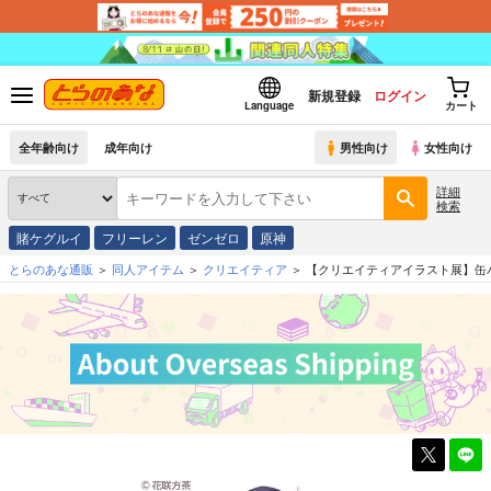
新規登録
ログイン
Language
カート
全年齢向け
成年向け
男性向け
女性向け
詳細
検索
賭ケグルイ
フリーレン
ゼンゼロ
原神
とらのあな通販
同人アイテム
クリエイティア
【クリエイティアイラスト展】缶