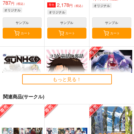
787
円
2,178
（税込）
円
専売
オリジナル
（税込）
オリジナル
オリジナル
サンプル
サンプル
サンプル
カート
カート
カート
もっと見る！
関連商品(サークル)
麻宮騎亜ヘリテージエ
コミケ童話の裏話総集
黒白のアヴェスター 4
ディション「ガンヘッ
編4
神座万象・第十四機
ド」上巻
太陽系旅団
おのでら総本舗
関
4,235
1,540
円
円