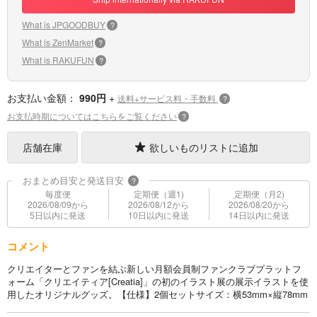
What is JPGOODBUY
?
What is ZenMarket
?
What is RAKUFUN
?
お支払い金額：
990円
+
送料+サービス料・手数料
?
お支払時期についてはこちらをご覧ください
?
店舗在庫
欲しいものリストに追加
おまとめ目安と発送目安
?
毎度便
定期便（週1)
定期便（月2)
2026/08/09から
2026/08/12から
2026/08/20から
5日以内に発送
10日以内に発送
14日以内に発送
コメント
クリエイターとファンを結ぶ新しい月額会員制ファンクラブプラットフ
ォーム「クリエイティア[Creatia]」の初のイラスト展の展示イラストを使
用したオリジナルグッズ。【仕様】2個セットサイズ：横53mm×縦78mm