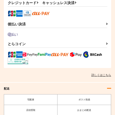
クレジットカード
キャッシュレス決済
【クリエイティアイラ
【クリエイティアイラ
【クリエイティアイラ
スト展】クリアファイ
スト展】クリアファイ
スト展】クリアファイ
ルセット わいっしゅ
ルセット Re岳
ルセット らんぐ
クリエイティア
クリエイティア
クリエイティア
後払い決済
660
660
660
円
円
専売
専売
円
専売
（税込）
（税込）
（税込）
オリジナル
オリジナル
オリジナル
【クリエイティアイラ
【クリエイティアイラ
【クリエイティアイラ
スト展】缶バッジセッ
スト展】缶バッジセッ
スト展】ポストカード
サンプル
サンプル
サンプル
とらコイン
ト 甘城なつき
ト asato
セット B
クリエイティア
クリエイティア
クリエイティア
カート
カート
カート
990
990
1,320
円
円
円
（税込）
（税込）
（税込）
サンプル
サンプル
サンプル
詳しくはこちら
作品詳細
作品詳細
作品詳細
配送
宅配便
ポスト投函
店頭受取
おまとめ配送