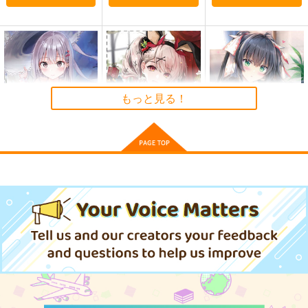
オリジナル
青山 澄香
青山 澄香
白峰 莉花
白峰 莉花
サンプル
サンプル
サンプル
メレ・レタナグア
メレ・レタナグア
【クリエイティアイラ
【クリエイティアイラ
カート
カート
カート
【クリエイティアイラ
スト展】缶バッジセッ
スト展】缶バッジセッ
スト展】缶バッジセッ
ト maruma(まるま)
ト pupps
ト so品
クリエイティア
クリエイティア
クリエイティア
もっと見る！
990
990
990
円
円
専売
専売
円
専売
（税込）
（税込）
（税込）
オリジナル
オリジナル
オリジナル
サンプル
サンプル
サンプル
カート
カート
カート
【クリエイティアイラ
【クリエイティアイラ
【クリエイティアイラ
スト展】缶バッジセッ
スト展】缶バッジセッ
スト展】缶バッジセッ
ト らんぐ
ト YuzuKi
ト maruma(まるま)
クリエイティア
クリエイティア
クリエイティア
990
990
990
円
円
円
（税込）
（税込）
（税込）
通勤道中であの娘がぱ
≪新刊発売記念
サンプル
サンプル
サンプル
んつを見せてくる本
≫【B5アクリルボー
13
ド】艶娘幻夢譚
嘘つき屋
T2 ART WORKS
作品詳細
作品詳細
作品詳細
662
4,400
円
円
専売
（税込）
（税込）
オリジナル
オリジナル