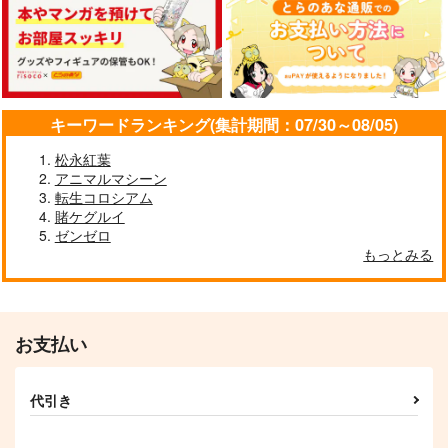
【クリエイティアイラ
【クリエイティアイラ
【クリエイティアイラ
スト展】缶バッジセッ
スト展】缶バッジセッ
スト展】缶バッジセッ
ト 池上幸輝
ト 甘城なつき
ト asato
クリエイティア
クリエイティア
クリエイティア
990
990
990
キーワードランキング(集計期間：07/30～08/05)
円
円
専売
専売
円
専売
（税込）
（税込）
（税込）
オリジナル
オリジナル
オリジナル
松永紅葉
アニマルマシーン
サンプル
サンプル
サンプル
【クリエイティアイラ
【クリエイティアイラ
【クリエイティアイラ
転生コロシアム
スト展】缶バッジセッ
スト展】缶バッジセッ
スト展】缶バッジセッ
賭ケグルイ
ト ぐらんで
ト 加川壱互
ト 池上幸輝
カート
カート
カート
クリエイティア
クリエイティア
クリエイティア
ゼンゼロ
990
990
990
もっとみる
円
円
円
（税込）
（税込）
（税込）
サンプル
サンプル
サンプル
作品詳細
作品詳細
作品詳細
お支払い
代引き