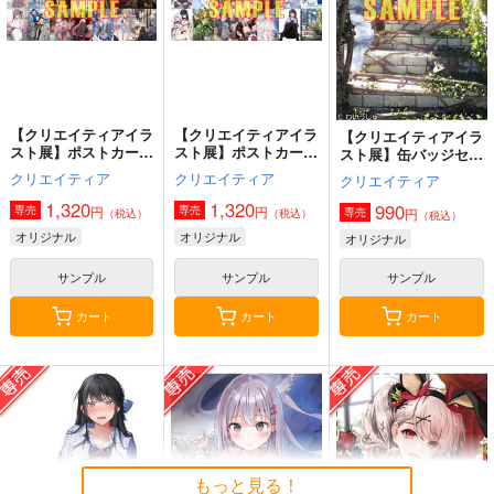
（税込）
（税込）
3,144
円
専売
（税込）
オリジナル
オリジナル
メロス
オリジナル
ガンヘッド
ニム
ブルックリン
サンプル
サンプル
サンプル
カート
カート
カート
【クリエイティアイラ
【クリエイティアイラ
【クリエイティアイラ
スト展】ポストカード
スト展】ポストカード
スト展】缶バッジセッ
セット B
セット A
ト わいっしゅ
クリエイティア
クリエイティア
クリエイティア
1,320
1,320
990
円
円
専売
専売
円
専売
（税込）
（税込）
（税込）
オリジナル
オリジナル
オリジナル
サンプル
サンプル
サンプル
カート
カート
カート
≪C108作品セット
黒白のアヴェスター 2
黒白のアヴェスター 1
≫B2タペストリー
神座万象・第十四機
神座万象・第十四機
【サークル：アニマル
アニマルマシーン
関
マシーン】
関
もっと見る！
2,750
専売