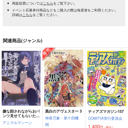
再販投票については
こちら
をご覧下さい。
イベント応募券付商品などをご購入の際は毎度便をご利用ください。
詳細は
こちら
をご覧ください。
関連商品(ジャンル)
嫌な顔されながらおパ
黒白のアヴェスター 3
ティアズマガジン157
ンツ見せてもらいたい
神座万象・第十四機
COMITIA実行委員会
本14
アニマルマシーン
関
1,400
円
（税込）