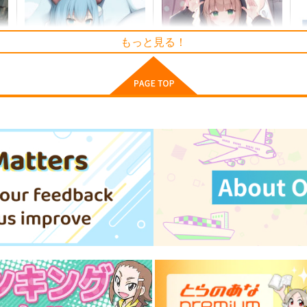
もっと見る！
、
フカヒレ
もっとみてみてチェック
「LUNER RABBITS SWEET
5年目の放課後
S STATION☆」絵師100人
産経新聞社
展 16 大阪展 前売り券
899
円
（税込）
1,300
円
（税込）
オリジナル
くるみ
しずく
オリジナル
ト
サンプル
カート
サンプル
カート
【クリエイティアイラスト
【クリエイティアイラスト
輝
展】缶バッジセット 甘城なつ
展】缶バッジセット asato
展
き
クリエイティア
クリエイティア
990
990
6
円
円
（税込）
（税込）
サンプル
作品詳細
サンプル
作品詳細