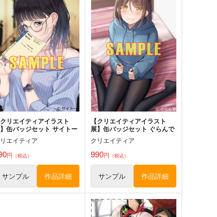
藤ちょこ「星の記憶と巡り合
今日の一枚 2026年 Vol.1
」絵師100人展 16 大阪
WhitePlanter
 前売り券
産経新聞社
1,320
円
（税込）
,300
円
（税込）
オリジナル
オリジナル
サンプル
カート
サンプル
カート
【クリエイティアイラスト
【クリエイティアイラスト
】缶バッジセット サイトー
展】缶バッジセット ぐらんで
クリエイティア
クリエイティア
90
990
円
円
（税込）
（税込）
サンプル
作品詳細
サンプル
作品詳細