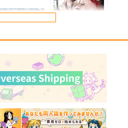
なんとなくコマ割りができる
僕らを育てた声 古川登志夫篇
本
アンド・ナウの会
クロコダイルティアーズ
1,572
円
（税込）
1,572
円
専売
（税込）
オリジナル
オリジナル
サンプル
カート
サンプル
カート
【クリエイティアイラスト
【クリエイティアイラスト
】クリアファイルセット わ
展】缶バッジセット YuzuKi
いっしゅ
クリエイティア
クリエイティア
60
990
円
円
（税込）
（税込）
サンプル
作品詳細
サンプル
作品詳細