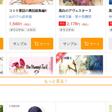
コミケ童話の裏話総集編4
黒白のアヴェスター 3
黒
おのでら総本舗
神座万象・第十四機関
1,540
2,178
円
円
専売
（税込）
（税込）
オリジナル
メロス
オリジナル
ト
サンプル
カート
サンプル
カート
もっと見る！