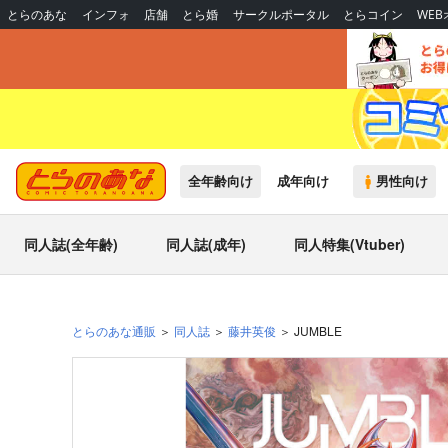
とらのあな
インフォ
店舗
とら婚
サークルポータル
とらコイン
WE
全年齢向け
成年向け
男性向け
同人誌(全年齢)
同人誌(成年)
同人特集(Vtuber)
とらのあな通販
同人誌
藤井英俊
JUMBLE