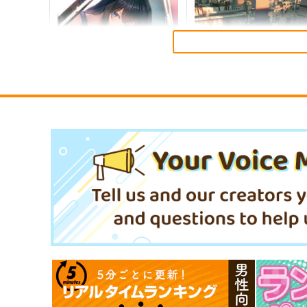
森倉円「名前のない星」絵師
むにんしき「届かなくても
100人展 16 大阪展 前売り券
届くといいな」絵師100人
展 16 大阪展 前売り券
産経新聞社
産経新聞社
1,300
1,300
円
円
（税込）
（税込）
オリジナル
オリジナル
サンプル
カート
サンプル
カー
【クリエイティアイラスト
【クリエイティアイラスト
展】缶バッジセット 加川壱互
展】缶バッジセット 池上幸
クリエイティア
クリエイティア
990
990
円
円
（税込）
（税込）
サンプル
作品詳細
サンプル
作品詳細