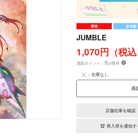
専売
全年齢
JUMBLE
1,070円（税
9
通販ポイント：
pt獲得
？
╳
：在庫なし
再
店舗在庫
を確認
再入荷を通知す