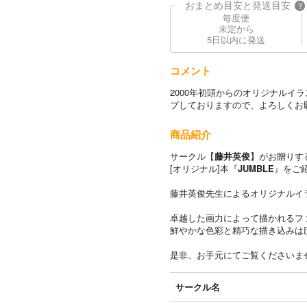
おまとめ目安と発送目安
?
毎度便
未定から
5日以内に発送
コメント
2000年初頭からのオリジナルイ
プしておりますので、よろしくお
商品紹介
サークル【
藤井英俊
】がお贈りす
[オリジナル]本『
JUMBLE
』をご
藤井英俊先生によるオリジナルイ
卓越した画力によって描かれるフ
鮮やかな色彩と精巧な描き込みは
是非、お手元にてご覧くださいま
サークル名