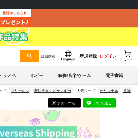
新規登録
ログイン
詳細
検索
Language
カート
・ラノベ
ホビー
映像/音楽/ゲーム
電子書籍
ード:
フリーレン
魔法少女まどかマギカ
人気ワード:
オリジナル
原神
ポストする
LINEで送る