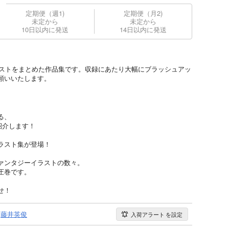
定期便（週1)
定期便（月2)
未定から
未定から
10日以内に発送
14日以内に発送
ラストをまとめた作品集です。収録にあたり大幅にブラッシュアッ
願いいたします。
る、
紹介します！
ラスト集が登場！
ァンタジーイラストの数々。
圧巻です。
せ！
藤井英俊
入荷アラート
を設定