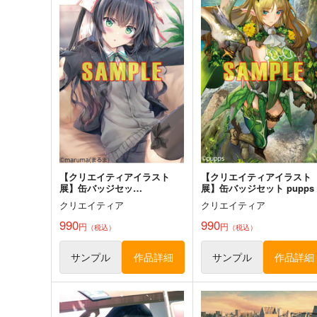
黒白のアヴェスター 2
通勤道中であの娘がぱんつ
見せてくる本13
神座万象・第十四機関
嘘つき屋
2,178
円
専売
（税込）
662
円
（税込）
オリジナル
オリジナル
サンプル
カート
サンプル
カー
【クリエイティアイラスト
【クリエイティアイラスト
展】缶バッジセッ
展】缶バッジセット pupps
ト maruma(まるま)
クリエイティア
クリエイティア
990
990
円
円
（税込）
（税込）
サンプル
作品詳細
サンプル
作品詳細