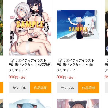
を
まぐ太ノート16冊
黒白のアヴェスター 1
目 The Bunny's Tail 2
う
神座万象・第十四機関
展
C-ARTS
2,178
円
専売
（税込）
1,430
1
円
（税込）
オリジナル
オリジナル
ト
サンプル
カート
サンプル
カート
【クリエイティアイラスト
【クリエイティアイラスト
展】缶バッジセット 花咲方茶
展】缶バッジセット so品
展
クリエイティア
クリエイティア
990
990
9
円
円
（税込）
（税込）
サンプル
作品詳細
サンプル
作品詳細