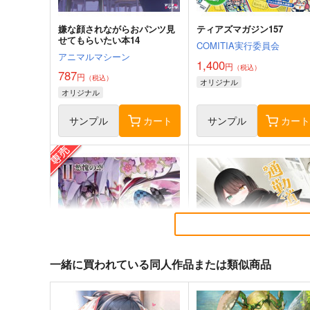
嫌な顔されながらおパンツ見
ティアズマガジン157
せてもらいたい本14
COMITIA実行委員会
アニマルマシーン
1,400
円
（税込）
787
円
（税込）
オリジナル
オリジナル
サンプル
カート
サンプル
カー
一緒に買われている同人作品または類似商品