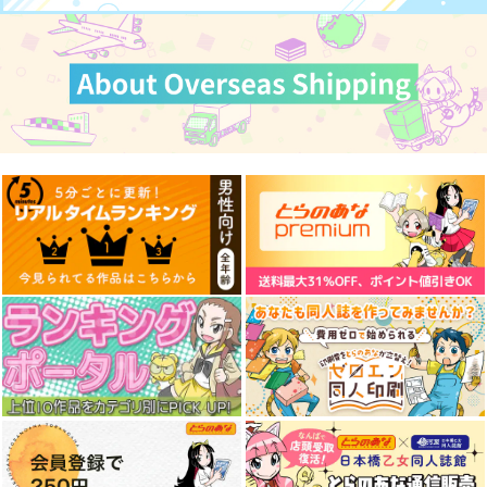
展 16 大阪展 前売り券
産経新聞社
作品詳細
作品詳細
作品詳細
1,300
円
（税込）
オリジナル
サンプル
カート
機動戦士クロスボー
紅国後宮天命伝 星見
ン・ガンダム30周年
の少女は恋を知る 1
記念本
KADOKAWA
アルファポリス
1,760
792
円
円
（税込）
（税込）
サンプル
サンプル
作品詳細
作品詳細