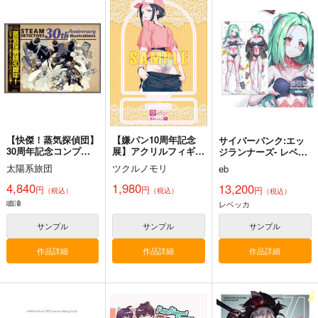
黒白のアヴェスター 3
黒白のアヴェスター 4
≪C108作品セット
≫B2タペストリー
神座万象・第十四機
神座万象・第十四機
【サークル：アニマル
アニマルマシーン
関
関
マシーン】
2,750
円
専売
2,178
3,144
（税込）
円
円
専売
専売
（税込）
（税込）
オリジナル
オリジナル
オリジナル
サンプル
サンプル
サンプル
カート
カート
カート
【快傑！蒸気探偵団】
【嫌パン10周年記念
サイバーパンク:エッ
30周年記念コンプリ
展】アクリルフィギュ
ジランナーズ- レベッ
ートイラスト集
アD
カ-160CMX50CM抱き
太陽系旅団
ツクルノモリ
eb
枕カバー【YC1151】
4,840
1,980
13,200
円
円
円
（税込）
（税込）
（税込）
鳴滝
レベッカ
サンプル
サンプル
サンプル
作品詳細
作品詳細
作品詳細
黒白のアヴェスター 2
通勤道中であの娘がぱ
まぐ太ノート16冊