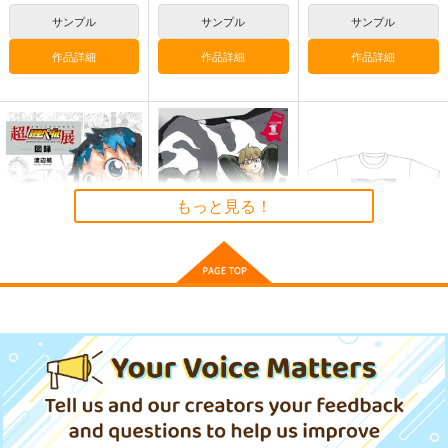
神座万象・第十四機
展 16 大阪展 前売り券
産経新聞社
サンプル
サンプル
サンプル
WhitePlanter
関
1,300
1,320
円
円
2,178
（税込）
（税込）
作品詳細
作品詳細
作品詳細
円
専売
（税込）
オリジナル
オリジナル
オリジナル
サンプル
サンプル
サンプル
カート
カート
カート
もっと見る！
超!弱虫ペダル展−図録
銀の匙 1 15周年記念
KADOKAWA 『キノの
− 連載15周年突破記念
スペシャル版
旅 the Beautiful Worl
d』 25周年記念 Tシャ
秋田書店
小学館
4,400
円
（税込）
ツ B 駅 XLサイズ
3,900
990
円
円
（税込）
（税込）
森倉円「名前のない
サンプル
サンプル
サンプル
星」絵師100人