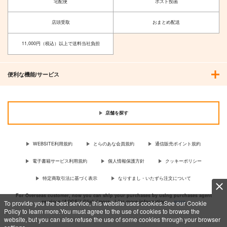
宅配便
ポスト投函
店頭受取
おまとめ配送
11,000円（税込）以上で送料当社負担
便利な機能/サービス
店舗を探す
WEBSITE利用規約
とらのあな会員規約
通信販売ポイント規約
電子書籍サービス利用規約
個人情報保護方針
クッキーポリシー
特定商取引法に基づく表示
なりすまし・いたずら注文について
For Overseas customer, now you can ship your purchases by using purchases agent
services “AOCS”! Click {more…} for more information …
more
To provide you the best service, this website uses cookies.See our Cookie
Policy to learn more.You must agree to the use of cookies to browse the
website, but you can also refuse the use of some cookies through your browser