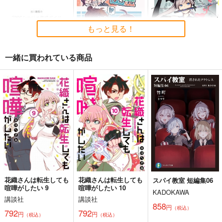
んつを見せてくる本
目 The Bunny's Tail 2
神座万象・第十四機
13
嘘つき屋
C-ARTS
関
もっと見る！
662
1,430
円
円
2,178
（税込）
（税込）
円
専売
（税込）
オリジナル
オリジナル
オリジナル
一緒に買われている商品
サンプル
サンプル
サンプル
カート
カート
カート
TRPGシナリオ作成ガ
ゆるめのサムレムのほ
刀鯖2025
イド I 基礎編
ん。2
ヤギの方
氷川TRPG研究室
みくろこすもすぎゃら
2,357
円
（税込）
くしぃ
2,200
円
（税込）
宮本武蔵
550
円
（税込）
宮本伊織
サンプル
サンプル
サンプル
作品詳細
作品詳細
作品詳細
花織さんは転生しても
花織さんは転生しても
スパイ教室 短編集06
喧嘩がしたい 9
喧嘩がしたい 10
KADOKAWA
講談社
講談社
858
円
（税込）
792
792
黒白のアヴェスター 1
藤ちょこ「星の記憶と
今日の一枚 2026
円
円
（税込）
（税込）
巡り合う」絵師100人
年 Vol.1