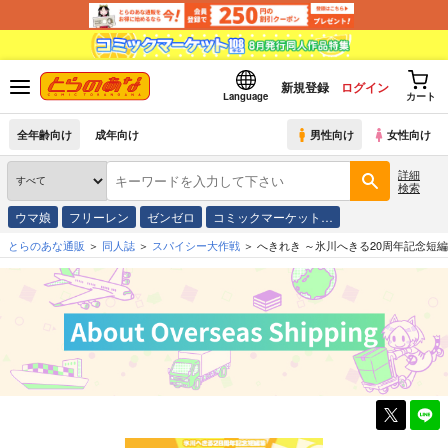
新規登録
ログイン
Language
カート
全年齢向け
成年向け
男性向け
女性向け
詳細
検索
ウマ娘
フリーレン
ゼンゼロ
コミックマーケット…
とらのあな通販
同人誌
スパイシー大作戦
へきれき ～氷川へきる20周年記念短