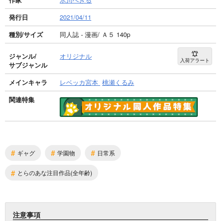
発行日
2021/04/11
種別/サイズ
同人誌 - 漫画/ Ａ５ 140p
ジャンル/
オリジナル
入荷アラート
サブジャンル
メインキャラ
レベッカ宮本
桃瀬くるみ
関連特集
#
#
#
ギャグ
学園物
日常系
#
とらのあな注目作品(全年齢)
注意事項