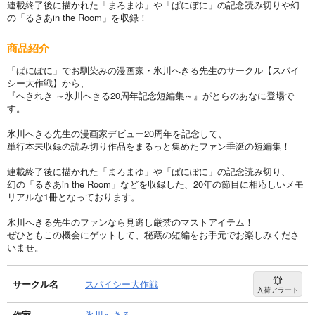
連載終了後に描かれた「まろまゆ」や「ぱにぽに」の記念読み切りや幻
の「るきあin the Room」を収録！
商品紹介
「ぱにぽに」でお馴染みの漫画家・氷川へきる先生のサークル【スパイ
シー大作戦】から、
『へきれき ～氷川へきる20周年記念短編集～』がとらのあなに登場で
す。
氷川へきる先生の漫画家デビュー20周年を記念して、
単行本未収録の読み切り作品をまるっと集めたファン垂涎の短編集！
連載終了後に描かれた「まろまゆ」や「ぱにぽに」の記念読み切り、
幻の「るきあin the Room」などを収録した、20年の節目に相応しいメモ
リアルな1冊となっております。
氷川へきる先生のファンなら見逃し厳禁のマストアイテム！
ぜひともこの機会にゲットして、秘蔵の短編をお手元でお楽しみくださ
いませ。
サークル名
スパイシー大作戦
入荷アラート
作家
氷川へきる