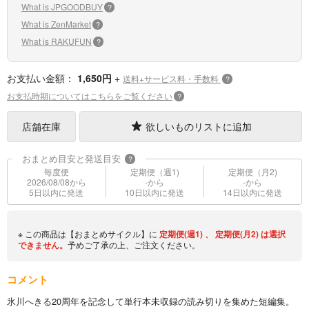
What is JPGOODBUY
?
What is ZenMarket
?
What is RAKUFUN
?
お支払い金額：
1,650円
+
送料+サービス料・手数料
?
お支払時期についてはこちらをご覧ください
?
店舗在庫
欲しいものリストに追加
おまとめ目安と発送目安
?
毎度便
定期便（週1)
定期便（月2)
2026/08/08から
-から
-から
5日以内に発送
10日以内に発送
14日以内に発送
※ この商品は【おまとめサイクル】に
定期便(週1)
、
定期便(月2)
は選択
できません。
予めご了承の上、ご注文ください。
コメント
氷川へきる20周年を記念して単行本未収録の読み切りを集めた短編集。