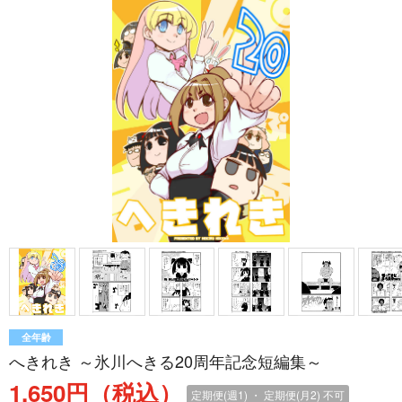
全年齢
へきれき ～氷川へきる20周年記念短編集～
1,650円（税込）
定期便(週1) ・ 定期便(月2)
不可