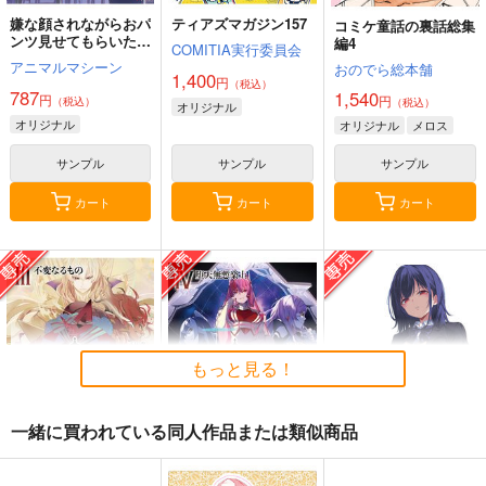
嫌な顔されながらおパ
ティアズマガジン157
コミケ童話の裏話総集
ンツ見せてもらいたい
編4
COMITIA実行委員会
本14
アニマルマシーン
おのでら総本舗
1,400
円
（税込）
787
1,540
円
円
（税込）
（税込）
オリジナル
オリジナル
オリジナル
メロス
サンプル
サンプル
サンプル
カート
カート
カート
もっと見る！
一緒に買われている同人作品または類似商品