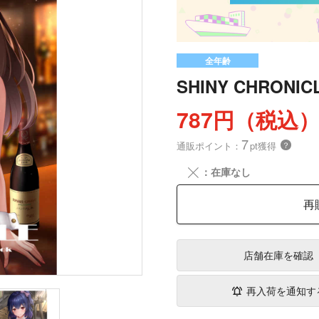
全年齢
SHINY CHRONIC
787円（税込
7
通販ポイント：
pt獲得
？
╳
：在庫なし
再
店舗在庫
を確認
再入荷を通知す