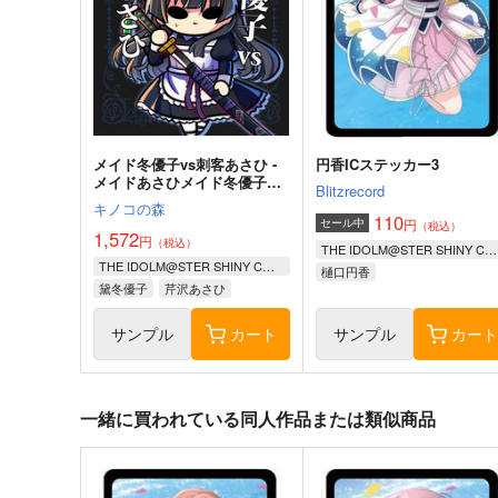
メイド冬優子vs刺客あさひ -
円香ICステッカー3
メイドあさひメイド冬優子メ
Blitzrecord
イド愛依が戦う本-
キノコの森
110
円
セール中
（税込）
1,572
円
（税込）
THE IDOLM@STER SHINY COLORS
THE IDOLM@STER SHINY COLORS
樋口円香
黛冬優子
芹沢あさひ
和泉愛依
サンプル
カート
サンプル
カー
一緒に買われている同人作品または類似商品