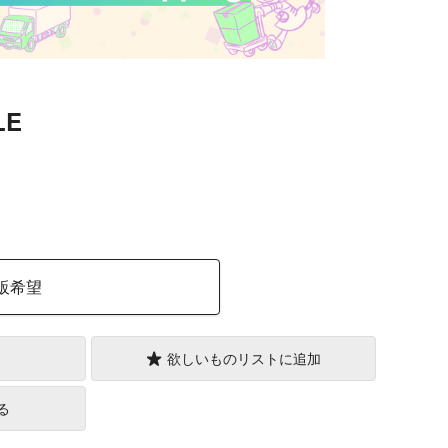
LE
）
販希望
欲しいものリストに追加
る