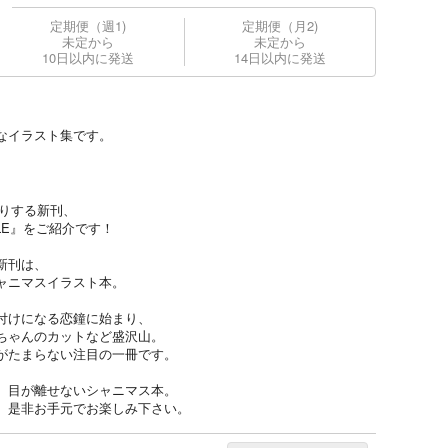
定期便（週1)
定期便（月2)
未定から
未定から
10日以内に発送
14日以内に発送
なイラスト集です。
お贈りする新刊、
CLE』をご紹介です！
新刊は、
ャニマスイラスト本。
付けになる恋鐘に始まり、
ちゃんのカットなど盛沢山。
がたまらない注目の一冊です。
、目が離せないシャニマス本。
。是非お手元でお楽しみ下さい。