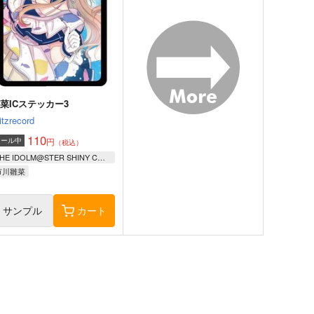
菜ICステッカー3
itzrecord
110
円
セール中
（税込）
THE IDOLM@STER SHINY COLORS
市川雛菜
サンプル
カート