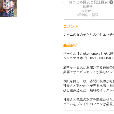
おまとめ目安と発送目安
?
毎度便
未定から
5日以内に発送
コメント
シャニの女の子たちの少しエッチ
商品紹介
サークル【chokomonaka】が
シャニマス本『SHINY CHRONI
最中かーる氏がお届けする待望の
美麗でサービスカットが嬉しいシ
表紙を飾る一枚。谷間に視線が釘
可愛さと艶やかさが光る水着小糸
少し踏み込んだ、魅惑のイラスト
可愛さと色気の双方を際立たせた
ゲームをプレイ中のファンは必見