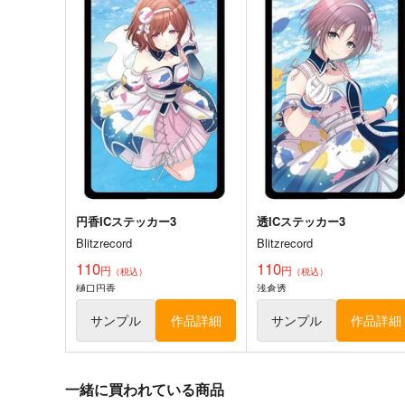
円香ICステッカー3
透ICステッカー3
Blitzrecord
Blitzrecord
110
110
円
円
（税込）
（税込）
樋口円香
浅倉透
サンプル
作品詳細
サンプル
作品詳細
一緒に買われている商品