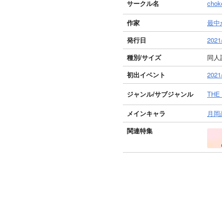
サークル名
chok
作家
最中
発行日
2021
種別/サイズ
同人誌
初出イベント
202
ジャンル/
サブジャンル
THE
メインキャラ
月岡
関連特集