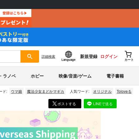
新規登録
ログイン
詳細
検索
Language
カート
・ラノベ
ホビー
映像/音楽/ゲーム
電子書籍
ード:
ウマ娘
魔法少女まどかマギカ
人気ワード:
オリジナル
Toloveる
ポストする
LINEで送る