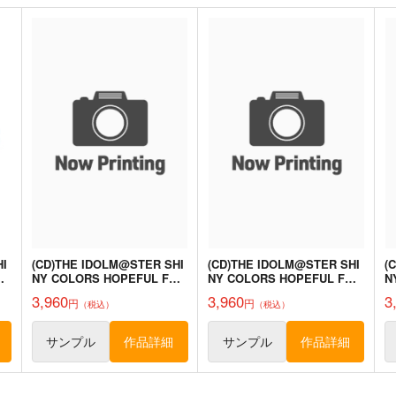
HI
(CD)THE IDOLM@STER SHI
(CD)THE IDOLM@STER SHI
(
UR
NY COLORS HOPEFUL FE
NY COLORS HOPEFUL FE
N
@THERS -Sol-
@THERS -Luna-
@
3,960
3,960
3
円
円
（税込）
（税込）
サンプル
作品詳細
サンプル
作品詳細