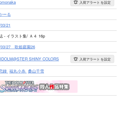
omonaka
入荷アラート
を設定
かーる
/03/21
 - イラスト集/ Ａ４ 16p
1/03/27 歌姫庭園26
 IDOLM@STER SHINY COLORS
入荷アラート
を設定
恋鐘
福丸小糸
桑山千雪