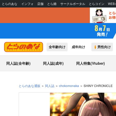
とらのあな
インフォ
店舗
とら婚
サークルポータル
とらコイン
WE
全年齢向け
成年向け
男性向け
同人誌(全年齢)
同人誌(成年)
同人特集(Vtuber)
とらのあな通販
同人誌
chokomonaka
SHINY CHRONICLE