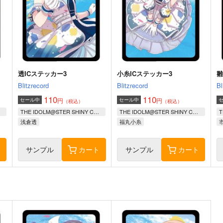
透ICステッカー3
小糸ICステッカー3
雛
Blitzrecord
Blitzrecord
Bl
110
110
円
円
セール中
セール中
（税込）
（税込）
THE IDOLM@STER SHINY COLORS
THE IDOLM@STER SHINY COLORS
浅倉透
福丸小糸
ト
サンプル
カート
サンプル
カート