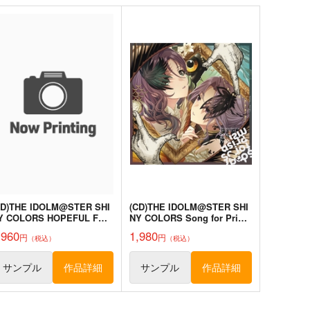
CD)THE IDOLM@STER SHI
(CD)THE IDOLM@STER SHI
Y COLORS HOPEFUL FE
NY COLORS Song for Prism
THERS -Stella-
Karma / Naraku
,960
1,980
円
円
（税込）
（税込）
サンプル
作品詳細
サンプル
作品詳細