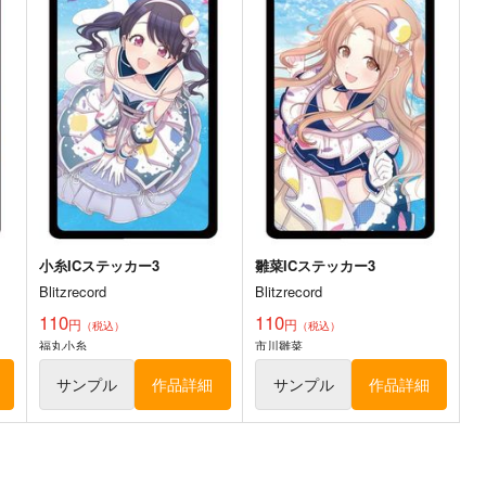
小糸ICステッカー3
雛菜ICステッカー3
Blitzrecord
Blitzrecord
110
110
円
円
（税込）
（税込）
福丸小糸
市川雛菜
サンプル
作品詳細
サンプル
作品詳細