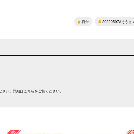
#
#
百合
20220507#そう
ださい。詳細は
こちら
をご覧ください。