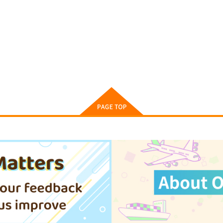
4
今日の一枚 2026年 Vol.1
あお高活動日誌14
「
WhitePlanter
SUN
S
展
1,320
1,572
円
円
（税込）
（税込）
1
オリジナル
オリジナル
ト
サンプル
カート
サンプル
カート