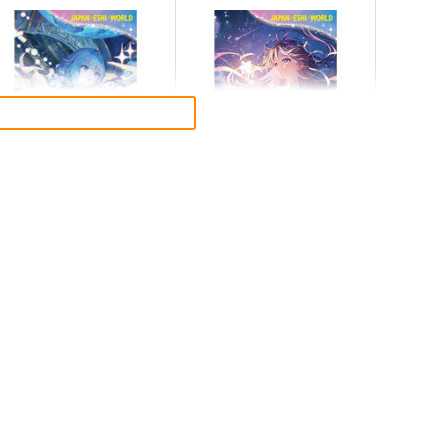
藤ちょこ「星の記憶と巡り合
森倉円「名前のない星」絵師
」絵師100人展 16 大阪
100人展 16 大阪展 前売り券
 前売り券
産経新聞社
産経新聞社
,300
1,300
円
円
（税込）
（税込）
オリジナル
オリジナル
サンプル
カート
サンプル
カート