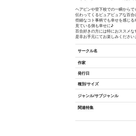
ヘアピンや登下校での一瞬からで
伝わってくるピュアピュアな百合
些細なコト事柄でも幸せを感じる
見ている側も幸せに♪
百合好きの方には特におススメな
是非お手元にてお楽しみください
サークル名
作家
発行日
種別/サイズ
ジャンル/
サブジャンル
関連特集