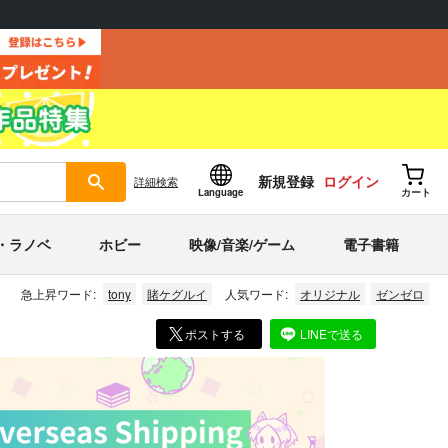
新規登録
ログイン
詳細
検索
Language
カート
・ラノベ
ホビー
映像/音楽/ゲーム
電子書籍
急上昇ワード:
tony
賭ケグルイ
人気ワード:
オリジナル
ゼンゼロ
ポストする
LINEで送る