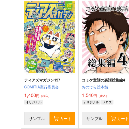
ティアズマガジン157
コミケ童話の裏話総集編4
COMITIA実行委員会
おのでら総本舗
1,400
1,540
円
円
（税込）
（税込）
オリジナル
オリジナル
メロス
サンプル
カート
サンプル
カー