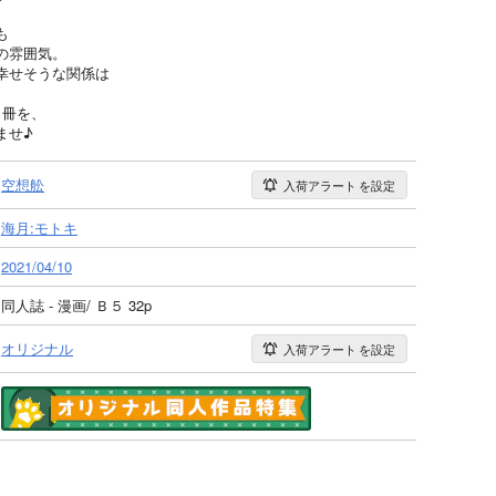
も
の雰囲気。
幸せそうな関係は
1冊を、
ませ♪
空想舩
入荷アラート
を設定
海月:モトキ
2021/04/10
同人誌 - 漫画/ Ｂ５ 32p
オリジナル
入荷アラート
を設定