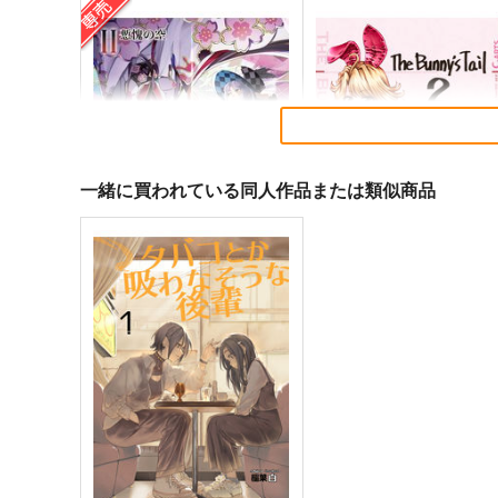
一緒に買われている同人作品または類似商品
黒白のアヴェスター 2
まぐ太ノート16冊
目 The Bunny's Tail 2
神座万象・第十四機関
C-ARTS
2,178
円
専売
（税込）
1,430
円
（税込）
オリジナル
オリジナル
サンプル
カート
サンプル
カー