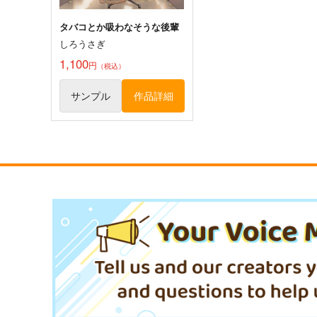
タバコとか吸わなそうな後輩
しろうさぎ
1,100
円
（税込）
サンプル
作品詳細
むにんしき「届かなくても、
Postまるいち的風景総集編
届くといいな」絵師100人
天水花苑
展 16 大阪展 前売り券
産経新聞社
1,540
円
専売
（税込）
1,300
円
（税込）
オリジナル
まるいち
オリジナル
サンプル
カート
サンプル
カー