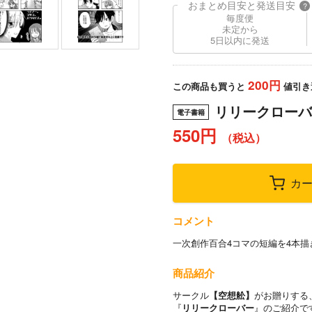
おまとめ目安と発送目安
?
毎度便
未定から
5日以内に発送
200円
この商品も買うと
値引き
リリークローバ
電子書籍
550円
（税込）
カ
コメント
一次創作百合4コマの短編を4本描
商品紹介
サークル
【空想舩】
がお贈りする
『
リリークローバー
』のご紹介で