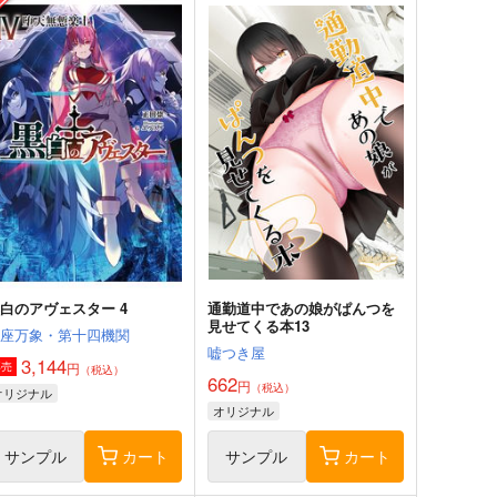
白のアヴェスター 4
通勤道中であの娘がぱんつを
見せてくる本13
神座万象・第十四機関
嘘つき屋
3,144
円
専売
（税込）
662
円
（税込）
オリジナル
オリジナル
サンプル
カート
サンプル
カート