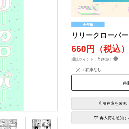
全年齢
リリークローバー
660円（税込
6
通販ポイント：
pt獲得
？
╳
：在庫なし
再
店舗在庫
を確認
再入荷を通知す