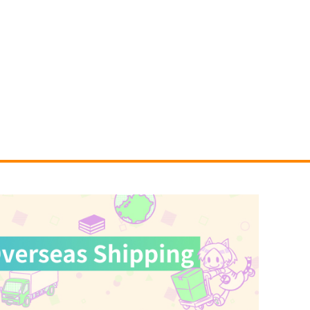
フカヒレ
もっとみてみてチェック
LUNER RABBITS SWEET
5年目の放課後
 STATION☆」絵師100人
産経新聞社
 16 大阪展 前売り券
899
円
（税込）
,300
円
（税込）
オリジナル
くるみ
しずく
オリジナル
サンプル
カート
サンプル
カート