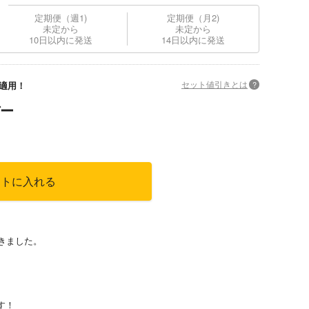
定期便（週1)
定期便（月2)
未定から
未定から
10日以内に発送
14日以内に発送
セット値引きとは
?
適用！
ー
ートに入れる
きました。
、
す！