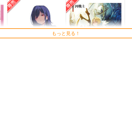
もっと見る！
≪C108作品セット≫B2タペス
黒白のアヴェスター 1
トリー【サークル：アニマル
う
神座万象・第十四機関
マシーン】
展
アニマルマシーン
2,178
円
専売
（税込）
2,750
1
円
専売
（税込）
オリジナル
オリジナル
ト
サンプル
カート
サンプル
カート