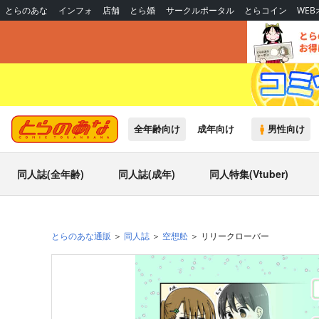
とらのあな
インフォ
店舗
とら婚
サークルポータル
とらコイン
WE
全年齢向け
成年向け
男性向け
同人誌(全年齢)
同人誌(成年)
同人特集(Vtuber)
とらのあな通販
同人誌
空想舩
リリークローバー