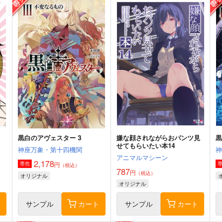
黒白のアヴェスター 3
嫌な顔されながらおパンツ見
黒
せてもらいたい本14
神座万象・第十四機関
アニマルマシーン
2,178
円
専売
（税込）
787
円
（税込）
オリジナル
オリジナル
ト
サンプル
カート
サンプル
カート