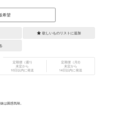
販希望
欲しいものリストに追加
る
定期便（週1)
定期便（月2)
未定から
未定から
10日以内に発送
14日以内に発送
姉妹は困惑気味。