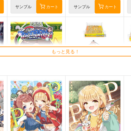
ト
サンプル
カート
サンプル
カート
もっと見る！
Thonbricchi～トンブリちゃ
艦これプロレス 四方山話２
艦
んとねこてーとく
Mystic Lab
M
KURONEKO-WORK's-くろね
660
2
円
（税込）
こわぁくす-
城
艦隊これくしょん-艦これ-
暁
660
円
（税込）
空母ヲ級