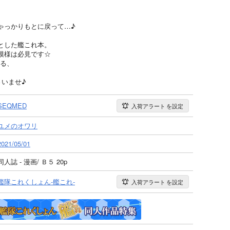
ゃっかりもとに戻って…♪
とした艦これ本。
模様は必見です☆
る、
さいませ♪
SEQMED
入荷アラート
を設定
ユメのオワリ
2021/05/01
同人誌 - 漫画/ Ｂ５ 20p
艦隊これくしょん-艦これ-
入荷アラート
を設定