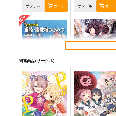
サンプル
カート
サンプル
カー
関連商品(サークル)
軍艦・艦載機のひみつ 総集編
気高き者達の碑
その19
帝國交響楽団
EINSATZ GRUPPE ＆
1,870
円
（税込）
MANITOU
艦隊これくしょん-艦これ-
赤
1,100
円
専売
（税込）
加賀
飛龍