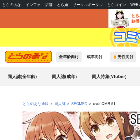
とらのあな
インフォ
店舗
とら婚
サークルポータル
とらコイン
WE
全年齢向け
成年向け
男性向け
同人誌(全年齢)
同人誌(成年)
同人特集(Vtuber)
とらのあな通販
同人誌
SEQMED
over QMR 51