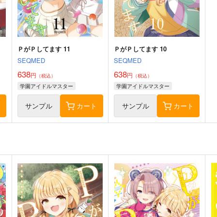
艦隊これくしょん-艦これ-
トンブリ
明石
大淀
ト
サンプル
カート
サンプル
カート
ＰがＰしてます 11
ＰがＰしてます 10
SEQMED
SEQMED
638
638
円
円
（税込）
（税込）
学園アイドルマスター
学園アイドルマスター
ト
サンプル
カート
サンプル
カート
ブ
I/RO
妙齢型重巡伝 残念だよ!!足柄
戦
さん(47)
き
めるくまある/ALL.
HYPER BRAND