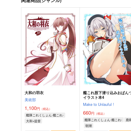
関連商品(ジャンル)
大和の羽衣
艦これ股下潜り込みおぱん
イラスト本4
美術部
Make to Unlauful !
1,100
円
（税込）
660
円
（税込）
艦隊これくしょん-艦これ-
艦隊これくしょん-艦これ-
鹿
大和×提督
朝潮