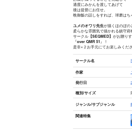
適度にみかんを渡してあげて
後は提督にお任せ。
晩御飯の話しをすれば、球磨はち
ユメのオワリ先生
が描くほのぼの
柔らかな雰囲気で描かれる鎮守府
サークル
【SEQMED】
がお贈りす
『
over QMR 51
』！
是非×２お手元にてお楽しみくだ
サークル名
作家
発行日
種別/サイズ
ジャンル/
サブジャンル
関連特集