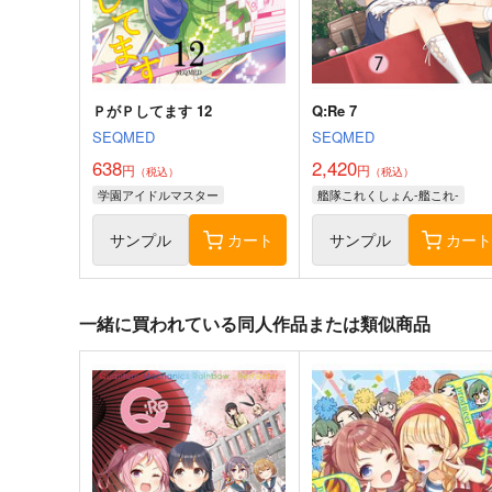
艦隊これくしょん-艦これ-
サンプル
カート
サンプル
カー
ＰがＰしてます 12
Q:Re 7
SEQMED
SEQMED
638
2,420
円
円
（税込）
（税込）
学園アイドルマスター
艦隊これくしょん-艦これ-
サンプル
カート
サンプル
カー
一緒に買われている同人作品または類似商品
妙齢型重巡伝 残念だよ!!足柄
ボクカワウソ戦隊ビックセ
さん(48)
ン
HYPER BRAND
Mystic Lab