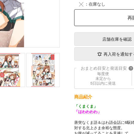
╳
：在庫なし
再
店舗在庫
を確認
再入荷を通知す
おまとめ目安と発送目安
?
毎度便
未定から
5日以内に発送
商品紹介
「くまくま」
「はわわわわ」
唐突なくま語＆はわ語会話に6駆
対する北上さま余裕な態度。
お腹が減ってることを見越して