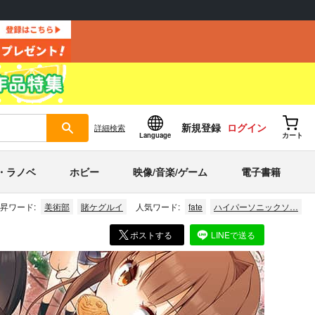
新規登録
ログイン
詳細
検索
Language
カート
・ラノベ
ホビー
映像/音楽/ゲーム
電子書籍
昇ワード:
美術部
賭ケグルイ
人気ワード:
fate
ハイパーソニックソ…
ポストする
LINEで送る