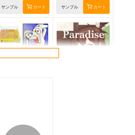
サンプル
カート
サンプル
カート
これプロレス24
去年ルノアール鎮守府で～
Paradise of Thunder～
ystic Lab
小書会
,200
円
（税込）
550
円
（税込）
艦隊これくしょん-艦これ-
天龍
艦隊これくしょん-艦これ-
電
那珂