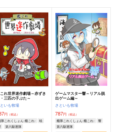
艦これ世界迷作劇場～赤ずき
ゲームマスター響～リアル脱
ん・三匹の子ぶた～
出ゲーム編～
さといも牧場
さといも牧場
87
787
円
円
（税込）
（税込）
艦隊これくしょん-艦これ-
暁
艦隊これくしょん-艦これ-
響
響
第六駆逐隊
第六駆逐隊