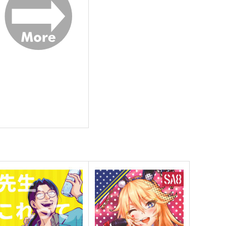
サンプル
カート
サンプル
カート
艦の砲台 ～三次元測量で解
Yellow B-
明かす 対馬要塞・海軍砲塔
side Guitar Collection
の興亡
さざなみ壊変
Yellow Squadron