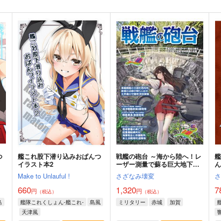
つ
艦これ股下潜り込みおぱんつ
戦艦の砲台 ～海から陸へ！レ
イラスト本2
ーザー測量で蘇る巨大地下空
間・壱岐要塞の全貌
Make to Unlauful !
さざなみ壊変
660
1,320
7
円
円
（税込）
（税込）
島
艦隊これくしょん-艦これ-
島風
ミリタリー
赤城
加賀
天津風