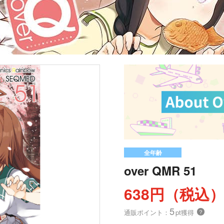
全年齢
over QMR 51
638円（税込
5
通販ポイント：
pt獲得
？