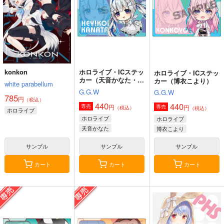
konkon
ホロライブ・ICステッ
ホロライブ・ICステッ
カー（天音かなた・ナ
カー（博衣こより）
white parabellum
ース衣装）
G.G.W
G.G.W
785
円
（税込）
440
440
円
専売
円
専売
（税込）
（税込）
ホロライブ
ホロライブ
ホロライブ
天音かなた
博衣こより
サンプル
サンプル
サンプル
カート
カート
カート