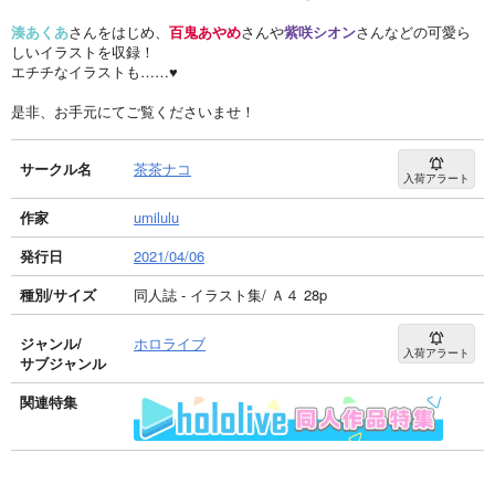
湊あくあ
さんをはじめ、
百鬼あやめ
さんや
紫咲シオン
さんなどの可愛ら
しいイラストを収録！
エチチなイラストも……♥
是非、お手元にてご覧くださいませ！
サークル名
茶茶ナコ
入荷アラート
作家
umilulu
発行日
2021/04/06
種別/サイズ
同人誌 - イラスト集/ Ａ４ 28p
ジャンル/
ホロライブ
入荷アラート
サブジャンル
関連特集