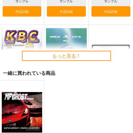
サンプル
サンプル
サンプル
作品詳細
作品詳細
作品詳細
closet
いろはICステッカー6
HOLO A LIVE vol.4
みかづくし
Four Seasons
tex-mex
もっと見る！
1,100
1,100
円
専売
セール中
円
（税込）
（税込）
110
ホロライブ
円
ホロライブ
（税込）
一緒に買われている商品
儒烏風亭らでん
ホロライブ
音乃瀬奏
風真いろは
沙花叉クロヱ
サンプル
サンプル
サンプル
KagawaHisashi Boys
HOLO A LIVE vol.3
フワモコICステッカー
Collection
1
tex-mex
カート
カート
カート
H＆K.FACTORY
Four Seasons
1,100
円
（税込）
1,100
110
円
円
（税込）
（税込）
ウエスター
フワワ・アビスガード
サンプル
サンプル
サンプル