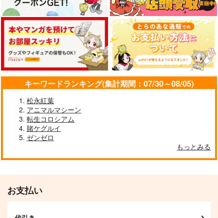
[2608]シオリ・ノヴェ
キーワードランキング(集計期間：07/30～08/05)
ラ アクスタ
松永紅葉
くわい屋
アニマルマシーン
1,572
円
専売
（税込）
転生コロシアム
ホロライブ
賭ケグルイ
シオリ・ノヴェラ
ゼンゼロ
もっとみる
サンプル
作品詳細
お支払い
代引き