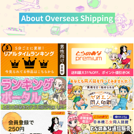
HOLO A LIVE
ホローションサマー
Holoらくがき集
tex-mex
Z-Less
tex-mex
1,100
660
917
円
円
円
専売
（税込）
（税込）
（税込）
ホロライブ
ホロライブ
ホロライブ
兎田ぺこら
宝鐘マリン
サンプル
サンプル
サンプル
雪花ラミィ
カート
カート
カート