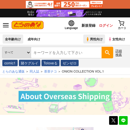
新規登録
ログイン
Language
カート
全年齢向け
成年向け
男性向け
女性向け
詳細
検索
comic1
賭ケグルイ
Toloveる
ゼンゼロ
とらのあな通販
同人誌
茶茶ナコ
ONION COLLECTION VOL.1