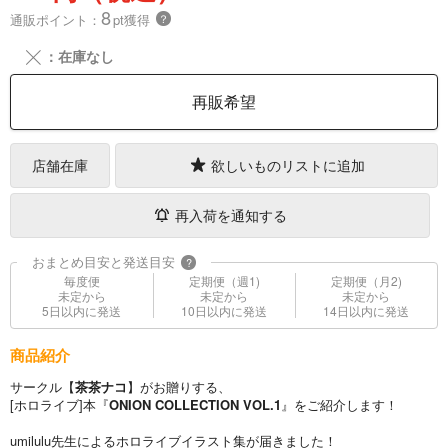
8
通販ポイント：
pt獲得
？
╳
：在庫なし
再販希望
店舗在庫
欲しいものリストに追加
再入荷を通知する
おまとめ目安と発送目安
?
毎度便
定期便（週1)
定期便（月2)
未定から
未定から
未定から
5日以内に発送
10日以内に発送
14日以内に発送
商品紹介
サークル【
茶茶ナコ
】がお贈りする、
[ホロライブ]本『
ONION COLLECTION VOL.1
』をご紹介します！
umilulu先生によるホロライブイラスト集が届きました！