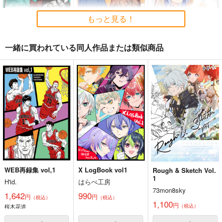
もっと見る！
一緒に買われている同人作品または類似商品
ホロライブ・ICステッ
ホロライブ・ICステッ
PHS
カー（沙花叉クロヱ）
カー（戌神ころね・制
WIREFRAME
服衣装）
G.G.W
G.G.W
1,000
円
（税込）
440
440
円
円
専売
専売
（税込）
（税込）
ホロライブ
ホロライブ
ホロライブ
兎田ぺこら
小森めと
沙花叉クロヱ
戌神ころね
サンプル
サンプル
サンプル
カート
カート
カート
WEB再録集 vol,1
X LogBook vol1
Rough & Sketch Vol.
1
H'id.
はらぺ工房
73mon8sky
1,642
990
円
円
（税込）
（税込）
1,100
円
桜木花道
（税込）