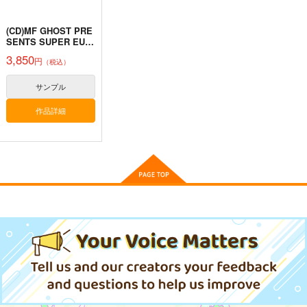
作品詳細
作品詳細
作品詳細
(CD)MF GHOST PRE
SENTS SUPER EUR
OBEAT × ORIGINAL
3,850
円
（税込）
SOUNDTRACK NEW
COLLECTION Vol.3
サンプル
PPPP
ホロライブ缶バッチ
Pekorism TB
作品詳細
（雪花ラミィ）
WIREFRAME
WIREFRAME
G.G.W
1,000
1,000
円
円
（税込）
（税込）
セール中
専売
ホロライブ
バーチャルYoutuber
220
円
（税込）
兎田ぺこら
小森めと
兎田ぺこら
小森めと
ホロライブ
雪花ラミィ
サンプル
サンプル
サンプル
カート
カート
カート