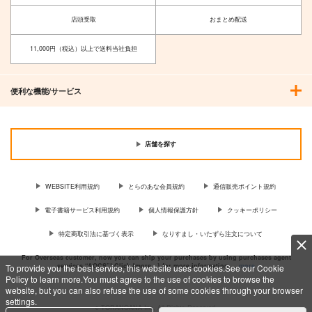
店頭受取
おまとめ配送
11,000円（税込）以上で送料当社負担
便利な機能/サービス
店舗を探す
WEBSITE利用規約
とらのあな会員規約
通信販売ポイント規約
電子書籍サービス利用規約
個人情報保護方針
クッキーポリシー
特定商取引法に基づく表示
なりすまし・いたずら注文について
For Overseas customer, now you can ship your purchases by using purchases agent
services “AOCS”! Click {more…} for more information …
more
To provide you the best service, this website uses cookies.See our Cookie
Policy to learn more.You must agree to the use of cookies to browse the
website, but you can also refuse the use of some cookies through your browser
settings.
c TORANOANA Inc, All Rights Reserved.