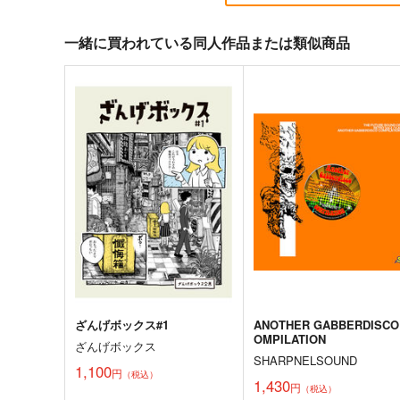
一緒に買われている同人作品または類似商品
黒白のアヴェスター 2
まぐ太ノート16冊
目 The Bunny's Tail 2
神座万象・第十四機関
C-ARTS
2,178
円
専売
（税込）
1,430
円
（税込）
オリジナル
オリジナル
サンプル
カート
サンプル
カー
ざんげボックス#1
ANOTHER GABBERDISCO
OMPILATION
ざんげボックス
SHARPNELSOUND
1,100
円
（税込）
1,430
円
（税込）