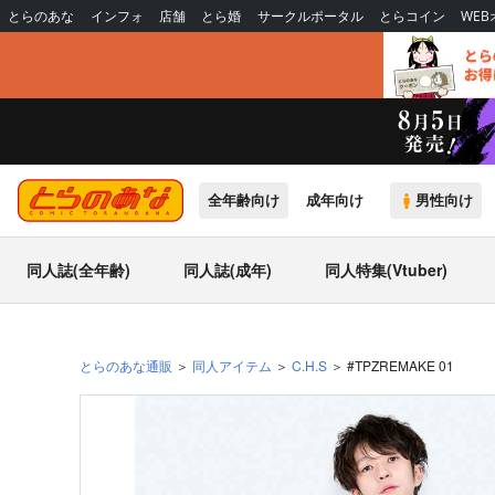
とらのあな
インフォ
店舗
とら婚
サークルポータル
とらコイン
WE
全年齢向け
成年向け
男性向け
同人誌(全年齢)
同人誌(成年)
同人特集(Vtuber)
とらのあな通販
同人アイテム
C.H.S
#TPZREMAKE 01