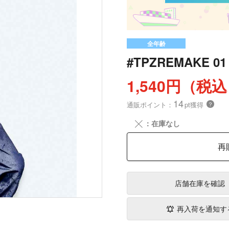
全年齢
#TPZREMAKE 01
1,540円（税
14
通販ポイント：
pt獲得
？
╳
：在庫なし
再
店舗在庫
を確認
再入荷を通知す