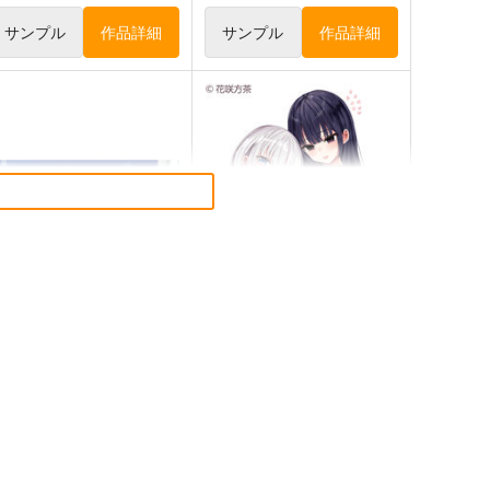
サンプル
作品詳細
サンプル
作品詳細
フカヒレ
もっとみてみてチェック
LUNER RABBITS SWEET
5年目の放課後
 STATION☆」絵師100人
産経新聞社
 16 大阪展 前売り券
899
円
（税込）
,300
円
（税込）
オリジナル
くるみ
しずく
オリジナル
サンプル
カート
サンプル
カート
【クリエイティアイラスト
【クリエイティアイラスト
】缶バッジセット so品
展】缶バッジセット 花咲方茶
クリエイティア
クリエイティア
90
990
円
円
（税込）
（税込）