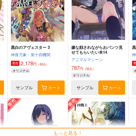
黒白のアヴェスター 3
嫌な顔されながらおパンツ見
黒
せてもらいたい本14
神座万象・第十四機関
アニマルマシーン
2,178
円
専売
（税込）
787
円
（税込）
オリジナル
オリジナル
ト
サンプル
カート
サンプル
カート
もっと見る！