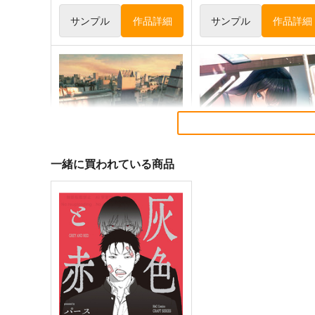
サンプル
作品詳細
サンプル
作品詳細
むにんしき「届かなくても、
Postまるいち的風景総集編
届くといいな」絵師100人
天水花苑
展 16 大阪展 前売り券
産経新聞社
1,540
一緒に買われている商品
円
専売
（税込）
1,300
円
（税込）
オリジナル
まるいち
オリジナル
サンプル
カート
サンプル
カー
【クリエイティアイラスト
【クリエイティアイラスト
展】缶バッジセット 池上幸輝
展】缶バッジセット 加川壱
クリエイティア
クリエイティア
990
990
円
円
（税込）
（税込）