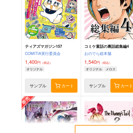
ティアズマガジン157
コミケ童話の裏話総集編4
COMITIA実行委員会
おのでら総本舗
1,400
1,540
円
円
（税込）
（税込）
オリジナル
オリジナル
メロス
サンプル
カート
サンプル
カー