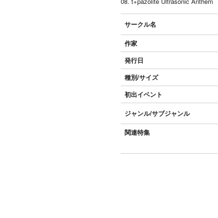
08. t+pazolite Ultrasonic Anthem
サークル名
作家
発行日
種別/サイズ
初出イベント
ジャンル/
サブジャンル
関連特集