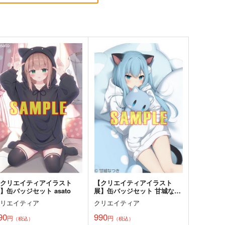
藤ちょこ「星の記憶と巡り合
森倉円「名前のない星」絵師
」絵師100人展 16 大阪
100人展 16 大阪展 前売り券
 前売り券
産経新聞社
産経新聞社
,300
1,300
円
円
（税込）
（税込）
オリジナル
オリジナル
サンプル
カート
サンプル
カート
【クリエイティアイラスト
【クリエイティアイラスト
】缶バッジセット asato
展】缶バッジセット 甘城なつ
き
クリエイティア
クリエイティア
90
990
円
円
（税込）
（税込）