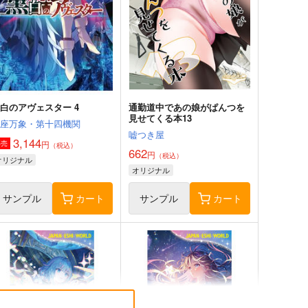
白のアヴェスター 4
通勤道中であの娘がぱんつを
見せてくる本13
神座万象・第十四機関
嘘つき屋
3,144
円
専売
（税込）
662
円
（税込）
オリジナル
オリジナル
サンプル
カート
サンプル
カート