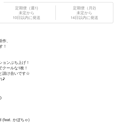
定期便（週1)
定期便（月2)
未定から
未定から
10日以内に発送
14日以内に発送
新作、
す！
ションぶち上げ！
でクールな1枚！
と請け合いです☆
れ♪
O
end (feat. かぼちゃ)