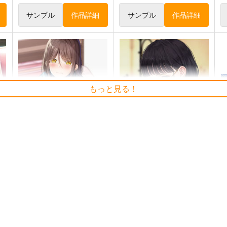
サンプル
作品詳細
サンプル
作品詳細
もっと見る！
4
今日の一枚 2026年 Vol.1
あお高活動日誌14
「
WhitePlanter
SUN
S
展
1,320
1,572
円
円
（税込）
（税込）
1
オリジナル
オリジナル
ト
サンプル
カート
サンプル
カート
【クリエイティアイラスト
【クリエイティアイラスト
互
展】缶バッジセット ぐらんで
展】缶バッジセット サイトー
展
クリエイティア
クリエイティア
990
990
9
円
円
（税込）
（税込）