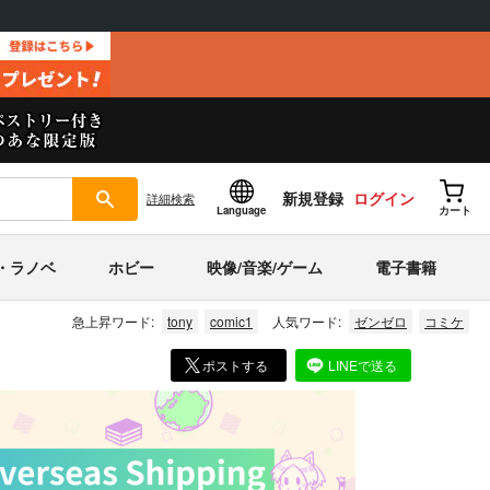
新規登録
ログイン
詳細
検索
Language
カート
・ラノベ
ホビー
映像/音楽/ゲーム
電子書籍
急上昇ワード:
tony
comic1
人気ワード:
ゼンゼロ
コミケ
ポストする
LINEで送る