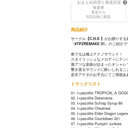
おまとめ目安と発送目安
?
毎度便
未定から
5日以内に発送
商品紹介
サークル
【C.H.S 】
がお贈りする
『
#TPZREMAKE 01
』のご紹介で
奏でるは極上テクノサウンド！
スタイリッシュなメロディにテン
激アツな楽曲が詰まったオシャレ
響き渡るサウンドに酔いしれるこ
是非アナタのお手元にてご堪能あ
トラックリスト
01. t+pazolite TROPICAL A GOG
02. t+pazolite Datamania
03. t+pazolite Schrap Syrup 89
04. t+pazolite Cheatreal
05. t+pazolite Elder Dragon Leg
06. t+pazolite Countdown 321
07. t+pazolite Pumpin' Junkies