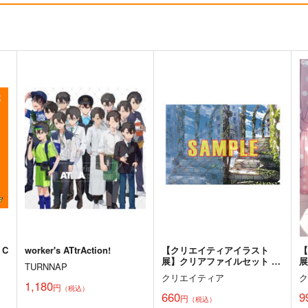
≪C108作品セット≫B2タペス
黒白のアヴェスター 1
トリー【サークル：アニマル
う
神座万象・第十四機関
マシーン】
展
アニマルマシーン
2,178
円
専売
（税込）
2,750
1
円
専売
（税込）
オリジナル
オリジナル
ト
サンプル
カート
サンプル
カート
 C
worker's ATtrAction!
【クリエイティアイラスト
展】クリアファイルセット わ
展
TURNNAP
いっしゅ
クリエイティア
1,180
円
（税込）
660
9
円
（税込）