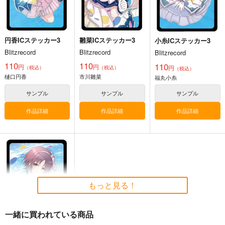
福丸小糸
市川雛菜
サンプル
サンプル
カート
カート
円香ICステッカー3
雛菜ICステッカー3
小糸ICステッカー3
Blitzrecord
Blitzrecord
Blitzrecord
110
110
110
円
円
円
（税込）
（税込）
（税込）
樋口円香
市川雛菜
福丸小糸
サンプル
サンプル
サンプル
作品詳細
作品詳細
作品詳細
もっと見る！
一緒に買われている商品