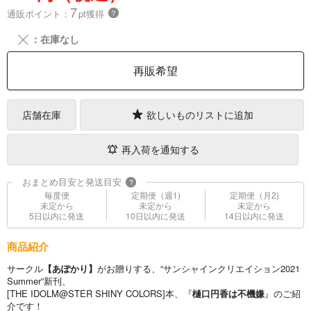
7
通販ポイント：
pt獲得
？
╳
：在庫なし
再販希望
店舗在庫
欲しいものリストに追加
再入荷を通知する
おまとめ目安と発送目安
?
毎度便
定期便（週1)
定期便（月2)
未定から
未定から
未定から
5日以内に発送
10日以内に発送
14日以内に発送
商品紹介
サークル
【あぽかり】
がお贈りする、“サンシャインクリエイション2021
Summer”新刊、
[THE IDOLM@STER SHINY COLORS]本、『
樋口円香は不機嫌
』のご紹
介です！