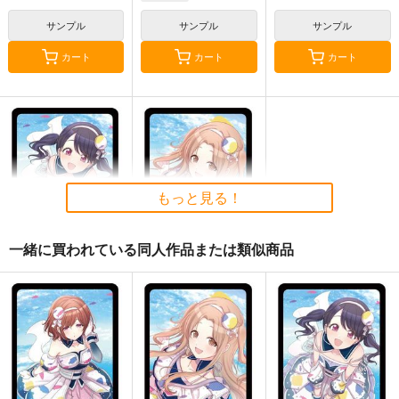
和泉愛依
サンプル
サンプル
サンプル
カート
カート
カート
もっと見る！
一緒に買われている同人作品または類似商品
小糸ICステッカー3
雛菜ICステッカー3
Blitzrecord
Blitzrecord
セール中
セール中
110
110
円
円
（税込）
（税込）
THE IDOLM@STER SHINY COLORS
THE IDOLM@STER SHINY COLORS