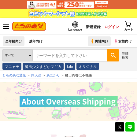
新規登録
ログイン
Language
カート
全年齢向け
成年向け
男性向け
女性向け
詳細
検索
マニャ子
魔法少女まどかマギカ
fate
オリジナル
とらのあな通販
同人誌
あぽかり
樋口円香は不機嫌