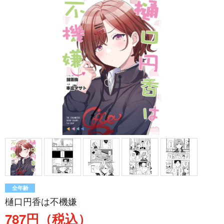
全年齢
樋口円香は不機嫌
787円（税込）