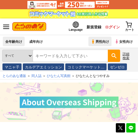
新規登録
ログイン
Language
カート
全年齢向け
成年向け
男性向け
女性向け
詳細
検索
マニャ子
カルデアエミッション
コミックマーケット…
ゼンゼロ
とらのあな通販
同人誌
ひなたん写真館
ひなたんとなつやすみ