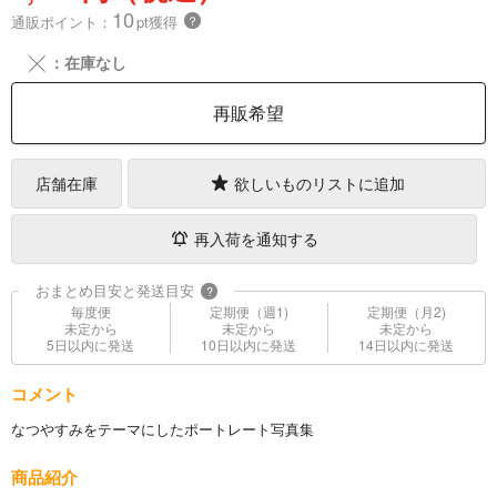
10
通販ポイント：
pt獲得
？
╳
：在庫なし
再販希望
店舗在庫
欲しいものリストに追加
再入荷を通知する
おまとめ目安と発送目安
?
毎度便
定期便（週1)
定期便（月2)
未定から
未定から
未定から
5日以内に発送
10日以内に発送
14日以内に発送
コメント
なつやすみをテーマにしたポートレート写真集
商品紹介