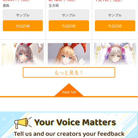
（税込）
鹿島
五月雨
サンプル
サンプル
サンプル
作品詳細
作品詳細
作品詳細
もっと見る！
白バニーガールタペス
赤バニーガールタペス
Sakiyamama Bunnys
トリー
トリー2
7
sakiyama幕府
sakiyama幕府
sakiyama幕府
1,100
1,100
990
円
円
円
（税込）
（税込）
（税込）
白バニーガール
赤バニーガール