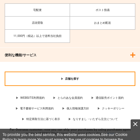
宅配便
ポスト投函
店頭受取
おまとめ配送
11,000円（税込）以上で送料当社負担
便利な機能/サービス
店舗を探す
WEBSITE利用規約
とらのあな会員規約
通信販売ポイント規約
電子書籍サービス利用規約
個人情報保護方針
クッキーポリシー
特定商取引法に基づく表示
なりすまし・いたずら注文について
For Overseas customer, now you can ship your purchases by using purchases agent
services “AOCS”! Click {more…} for more information …
more
To provide you the best service, this website uses cookies.See our Cookie
Policy to learn more.You must agree to the use of cookies to browse the