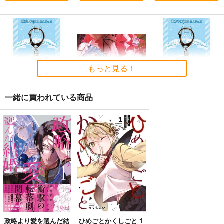
東方剛欲異聞～水没し
東方紅魔郷～
Clutch Shooter #05
た沈愁地獄
the Embodiment of
Silver Forest
Scarlet Devil～
黄昏フロンティア
上海アリス幻樂団
1,430
円
（税込）
もっと見る！
2,200
1,100
円
円
（税込）
（税込）
東方Project
東方Project
東方Project
十六夜咲夜
一緒に買われている商品
サンプル
サンプル
サンプル
カート
カート
カート
東方スライドキーホル
東方インストEDM8
東方スライドキーホル
ダー フランドール
ダー レミリア
Spacelectro
AbsoluteZero
AbsoluteZero
1,572
円
（税込）
990
990
円
円
（税込）
レミリア・スカーレット
（税込）
フランドール・スカーレ
レミリア・スカーレット
ット
サンプル
サンプル
サンプル
作品詳細
作品詳細
作品詳細
政略より愛を選んだ結
ひめごとかくしごと 1