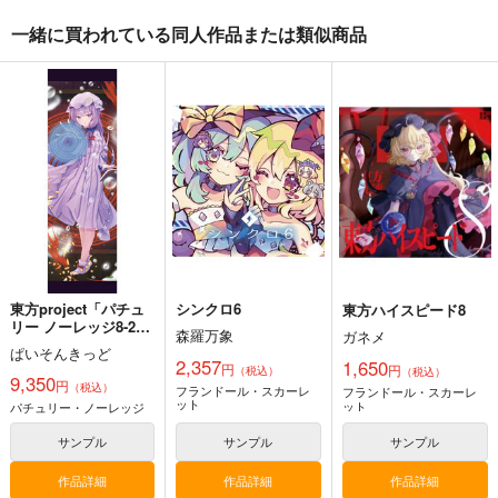
一緒に買われている同人作品または類似商品
始まりの雨
東方錦上
寂光寂
京 ～ Fossilized Won
滅 ～ The Truth of th
幽閉サテライト
ders.
e Cessation of Dukkh
上海アリス幻樂団
Demetori
a
2,200
円
（税込）
1,760
1,320
円
円
（税込）
（税込）
東方Project
東方Project
東方Project
博麗霊夢
サンプル
サンプル
サンプル
カート
カート
カート
東方project「パチュ
シンクロ6
東方ハイスピード8
リー ノーレッジ8-2」
森羅万象
ガネメ
特大タペストリー
ぱいそんきっど
2,357
1,650
円
円
（税込）
（税込）
9,350
円
（税込）
フランドール・スカーレ
フランドール・スカーレ
ット
ット
パチュリー・ノーレッジ
サンプル
サンプル
サンプル
作品詳細
作品詳細
作品詳細