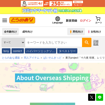
新規登録
ログイン
Language
カート
全年齢向け
成年向け
男性向け
女性向け
詳細
検索
tony
comic1
ハイパーソニックソ…
タペストリー
とらのあな通販
同人アイテム
ぱいそんきっど
東方project「十六夜 咲夜、