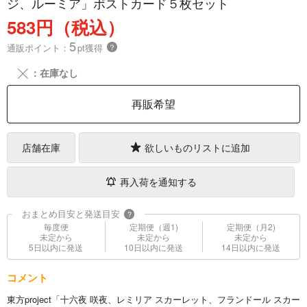
ジ、ルーミア」ポストカード５枚セット
583円（税込）
5
通販ポイント：
pt獲得
？
╳
：在庫なし
再販希望
店舗在庫
欲しいものリストに追加
再入荷を通知する
おまとめ目安と発送目安
?
毎度便
定期便（週1)
定期便（月2)
未定から
未定から
未定から
5日以内に発送
10日以内に発送
14日以内に発送
コメント
東方project「十六夜 咲夜、レミリア スカーレット、フランドール スカー