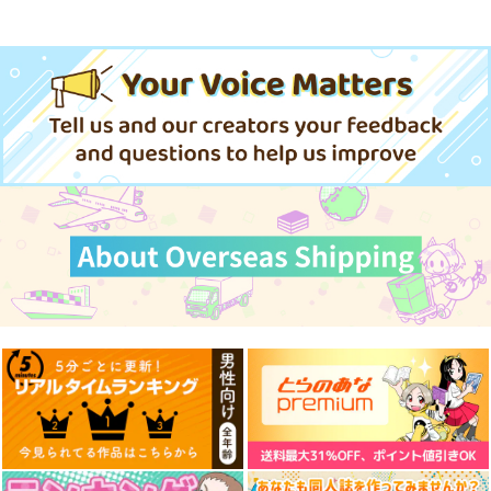
東方スライドキーホル
ダー フランドール
AbsoluteZero
990
円
（税込）
東方Project
フランドール・スカーレット
サンプル
カート