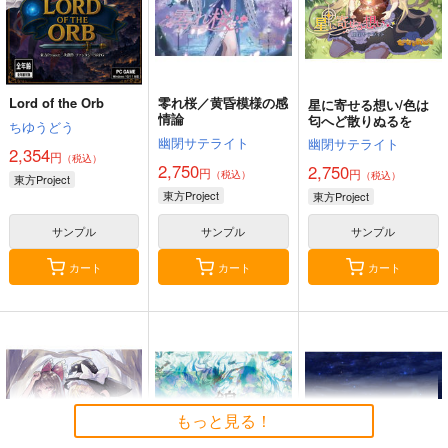
Lord of the Orb
零れ桜／黄昏模様の感
星に寄せる想い/色は
情論
匂へど散りぬるを
ちゆうどう
幽閉サテライト
幽閉サテライト
2,354
円
（税込）
2,750
2,750
円
円
（税込）
（税込）
東方Project
東方Project
東方Project
サンプル
サンプル
サンプル
カート
カート
カート
もっと見る！