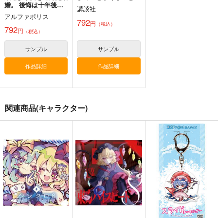
婚。 後悔は十年後に
講談社
やってきた。 1
アルファポリス
792
円
（税込）
霊長新益
792
円
（税込）
京 ～ Artificial Utopia
in Ruins.
上海アリス幻樂団
サンプル
サンプル
1,320
円
（税込）
作品詳細
作品詳細
東方Project
サンプル
カート
関連商品(キャラクター)
森羅万象 東方
ミニ刑事組メガネ拭き
Postまるいち的風景
BEST ALBUM『ぽっ
総集編２
パチンカスお嬢様
ぷ』
森羅万象
天水花苑
220
円
（税込）
1,572
1,430
円
円
（税込）
堂島遼太郎
（税込）
フランドール・スカーレ
まるいち
ット
サンプル
サンプル
サンプル
作品詳細
作品詳細
作品詳細