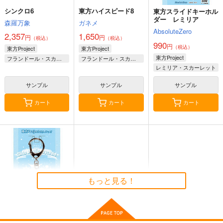
シンクロ6
東方ハイスピード8
東方スライドキーホル
ダー レミリア
森羅万象
ガネメ
AbsoluteZero
2,357
1,650
円
円
（税込）
（税込）
990
円
（税込）
東方Project
東方Project
東方Project
フランドール・スカーレット
フランドール・スカーレット
レミリア・スカーレット
古明地こいし
サンプル
サンプル
サンプル
カート
カート
カート
Postまるいち的風景
総集編１
天水花苑
1,320
円
（税込）
まるいち
サンプル
もっと見る！
作品詳細