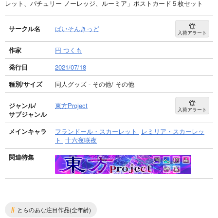
レット、パチュリー ノーレッジ、ルーミア」ポストカード５枚セット
サークル名
ぱいそんきっど
入荷アラート
作家
円 つくも
発行日
2021/07/18
種別/サイズ
同人グッズ - その他/ その他
ジャンル/
東方Project
入荷アラート
サブジャンル
メインキャラ
フランドール・スカーレット
レミリア・スカーレッ
ト
十六夜咲夜
関連特集
#
とらのあな注目作品(全年齢)