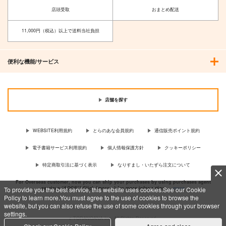
店頭受取
おまとめ配送
11,000円（税込）以上で送料当社負担
便利な機能/サービス
店舗を探す
WEBSITE利用規約
とらのあな会員規約
通信販売ポイント規約
電子書籍サービス利用規約
個人情報保護方針
クッキーポリシー
特定商取引法に基づく表示
なりすまし・いたずら注文について
For Overseas customer, now you can ship your purchases by using purchases agent
services “AOCS”! Click {more…} for more information …
more
To provide you the best service, this website uses cookies.See our Cookie
Policy to learn more.You must agree to the use of cookies to browse the
website, but you can also refuse the use of some cookies through your browser
settings.
c TORANOANA Inc, All Rights Reserved.