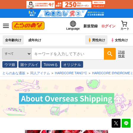
新規登録
ログイン
Language
カート
全年齢向け
成年向け
男性向け
女性向け
詳細
検索
ウマ娘
賭ケグルイ
Toloveる
オリジナル
とらのあな通販
同人アイテム
HARDCORE TANO*C
HARDCORE SYNDROME
(