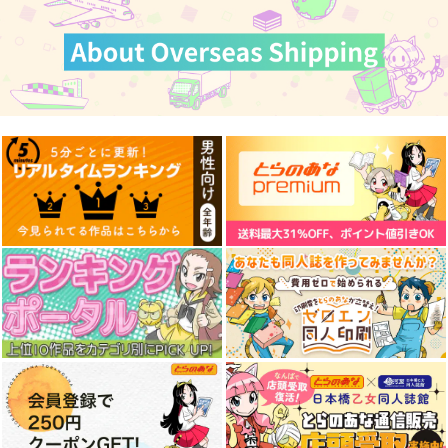
コミケ童話の裏話総集
黒白のアヴェスター 4
金タマを捻挫した話。
編4
アルティメット
神座万象・第十四機
おのでら総本舗
さくら研究室
関
1,540
1,100
円
円
3,144
（税込）
（税込）
円
専売
（税込）
オリジナル
メロス
オリジナル
作者
オリジナル
パイセン
サンプル
サンプル
サンプル
カート
カート
カート