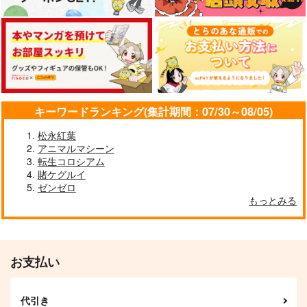
神様の乗車券１
≪新刊発売記念
黒白のアヴェスター 2
≫【B5アクリルボー
70年式悠久機関
神座万象・第十四機
ド】艶娘幻夢譚
T2 ART WORKS
関
2,970
円
（税込）
4,400
円
専売
（税込）
2,178
オリジナル
円
専売
（税込）
オリジナル
オリジナル
キーワードランキング(集計期間：07/30～08/05)
サンプル
サンプル
サンプル
松永紅葉
カート
カート
カート
アニマルマシーン
転生コロシアム
賭ケグルイ
ゼンゼロ
もっとみる
お支払い
代引き