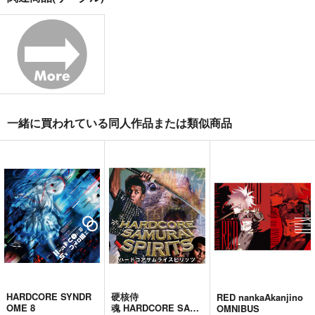
黒白のアヴェスター 3
Fresh＆Smooth
競売でマンションを買
った話。３
神座万象・第十四機
ロイヤルマウンテン
さくら研究室
関
770
円
（税込）
550
円
2,178
（税込）
円
オリジナル
専売
（税込）
オリジナル
作者
青山 澄香
オリジナル
パイセン
白峰 莉花
一緒に買われている同人作品または類似商品
メレ・レタナグア
サンプル
サンプル
サンプル
カート
カート
カート
HARDCORE SYNDR
硬核侍
RED nankaAkanjino
OME 8
魂 HARDCORE SAM
OMNIBUS