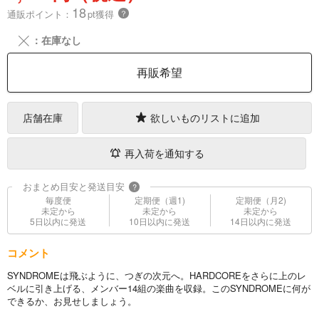
18
通販ポイント：
pt獲得
？
╳
：在庫なし
再販希望
店舗在庫
欲しいものリストに追加
再入荷を通知する
おまとめ目安と発送目安
?
毎度便
定期便（週1)
定期便（月2)
未定から
未定から
未定から
5日以内に発送
10日以内に発送
14日以内に発送
コメント
SYNDROMEは飛ぶように、つぎの次元へ。HARDCOREをさらに上のレ
ベルに引き上げる、メンバー14組の楽曲を収録。このSYNDROMEに何が
できるか、お見せしましょう。