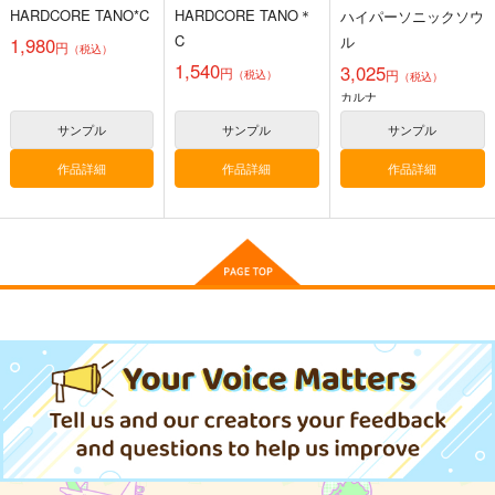
URAI SPIRITS
HARDCORE TANO*C
HARDCORE TANO＊
ハイパーソニックソウ
C
ル
1,980
円
（税込）
壁配置の話２
FETISH ACADEMY
ぽに子の食レポごはん
1,540
3,025
円
円
（税込）
図鑑3
（税込）
さくら研究室
ロイヤルマウンテン
カルナ
なぐもカレー部
550
770
円
円
（税込）
（税込）
サンプル
サンプル
サンプル
2,200
円
（税込）
オリジナル
作者
オリジナル
オリジナル
パイセン
青山 澄香
作品詳細
作品詳細
作品詳細
白峰 莉花
サンプル
サンプル
サンプル
メレ・レタナグア
カート
カート
カート