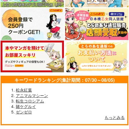
社畜巡礼記３ 南米ス
ペシャル
赤茄子労働組合
1,375
円
（税込）
あさぎりゲン
サンプル
作品詳細
キーワードランキング(集計期間：07/30～08/05)
松永紅葉
アニマルマシーン
転生コロシアム
賭ケグルイ
ゼンゼロ
もっとみる