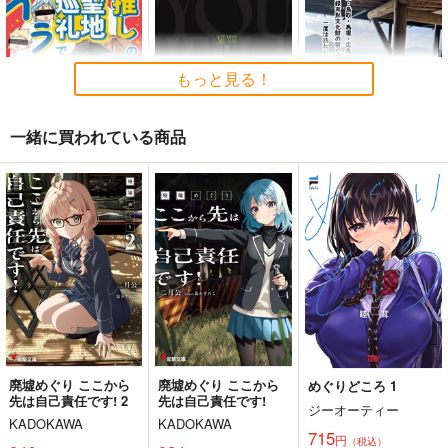
艦これ世界迷作劇場～
ゲームマスター響～リ
軍艦・艦載機のひみ
赤ずきん・三匹の子ぶ
アル脱出ゲーム編～
つ 総集編その19
もっと見る！
た～
さといも牧場
さといも牧場
EINSATZ GRUPPE ＆
MANITOU
787
787
円
円
（税込）
（税込）
一緒に買われている商品
1,100
艦隊これくしょん-艦これ-
艦隊これくしょん-艦これ-
円
専売
（税込）
暁
響
第六駆逐隊
響
第六駆逐隊
艦隊これくしょん-艦これ-
推しの聖地巡礼でイラ
See You In Hellavers
憧憬の温泉宿2
サンプル
サンプル
サンプル
クに行った話
e
享洛食楽
Crazy9
Lun Lun Roo
カート
カート
カート
1,210
円
（税込）
1,447
1,572
円
円
（税込）
（税込）
ギルガメッシュ
オールキャラ
サンプル
サンプル
サンプル
作品詳細
作品詳細
作品詳細
廃墟めぐり ここから
廃墟めぐり ここから
めぐりどころ 1
先は自己責任です! 2
先は自己責任です!
ジーオーティー
KADOKAWA
KADOKAWA
715
円
（税込）