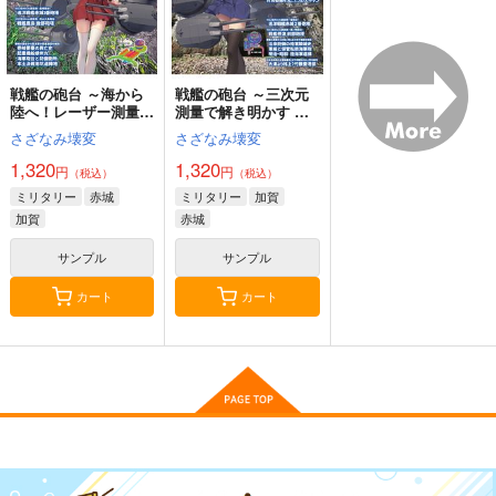
作品詳細
去年ルノアール鎮守府
妙齢型重巡伝 残念だ
ボクカワウソ戦隊ビッ
で～
よ!!足柄さん(48)
クセブン
戦艦の砲台 ～海から
戦艦の砲台 ～三次元
Paradise of Thunder
小書会
HYPER BRAND
Mystic Lab
陸へ！レーザー測量で
測量で解き明かす 対
～
蘇る巨大地下空間・壱
馬要塞・海軍砲塔の興
550
880
660
さざなみ壊変
さざなみ壊変
円
円
円
（税込）
（税込）
（税込）
岐要塞の全貌
亡
艦隊これくしょん-艦これ-
艦隊これくしょん-艦これ-
パラドックスドライブ
EAS PRAY LOVE
艦隊これくしょん-艦これ-
1,320
1,320
観劇椅子めぐり13
円
円
（税込）
（税込）
電
足柄
ボクカワウソ
長門
東風
東風
日振堂
ミリタリー
赤城
ミリタリー
加賀
コロラド
加賀
赤城
629
472
472
円
円
サンプル
サンプル
サンプル
円
（税込）
（税込）
（税込）
東せつな
イース
サンプル
サンプル
カート
カート
カート
サンプル
サンプル
サンプル
カート
カート
作品詳細
作品詳細
作品詳細