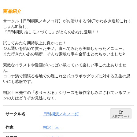
商品紹介
サークル【日刊桐沢／キノコ灯】がお贈りする“神戸かわさき造船これく
しょん8”新刊、
『日刊桐沢 推しモノづくし』がとらのあなに登場！！
試してみたら期待以上に良かった！
ジム通いを始めて買ったモノ。食べてみたら美味しかったメニュー。
また行きたいあの場所…そんな素敵な事を全部まとめちゃいました♪
素敵なイラストや漫画がいっぱい載っていて楽しい事この上ありませ
ん。
コロナ渦で頑張る各地での艦これ公式コラボやグッズに対する先生の思
いにも感服です。
桐沢十三先生の「きりっぷる」シリーズを毎作楽しみにされているファ
ンの方はどうぞお見逃しなく。
サークル名
日刊桐沢／キノコ灯
入荷アラート
作家
桐沢十三