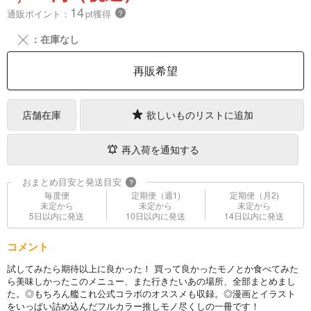
14
通販ポイント：
pt獲得
？
╳
：在庫なし
再販希望
店舗在庫
欲しいものリストに追加
再入荷を通知する
おまとめ目安と発送目安
?
毎度便
定期便（週1)
定期便（月2)
未定から
未定から
未定から
5日以内に発送
10日以内に発送
14日以内に発送
コメント
試してみたら期待以上に良かった！ 買って良かったモノとか食べてみた
ら美味しかったこのメニュー、また行きたいあの場所、全部まとめまし
た。◎もちろん艦これ公式コラボのオススメも収録。◎漫画とイラスト
をいっぱい詰め込んだフルカラー推しモノ尽くしの一冊です！