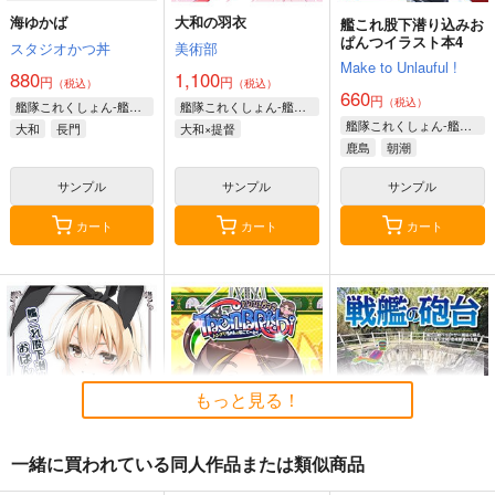
海ゆかば
大和の羽衣
艦これ股下潜り込みお
ぱんつイラスト本4
スタジオかつ丼
美術部
Make to Unlauful !
880
1,100
円
円
（税込）
（税込）
660
円
（税込）
艦隊これくしょん-艦これ-
艦隊これくしょん-艦これ-
艦隊これくしょん-艦これ-
大和
長門
大和×提督
鹿島
朝潮
サンプル
サンプル
サンプル
カート
カート
カート
もっと見る！
一緒に買われている同人作品または類似商品