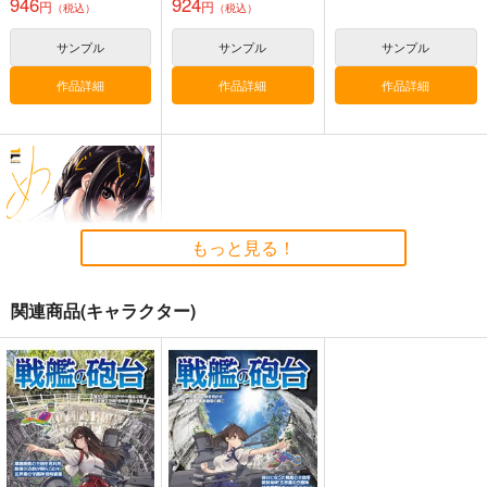
946
924
円
円
（税込）
（税込）
サンプル
サンプル
サンプル
気高き者達の碑
艦これプロレス 四方
艦これプロレス24
山話２
帝國交響楽団
Mystic Lab
作品詳細
作品詳細
作品詳細
Mystic Lab
1,870
2,200
円
円
（税込）
（税込）
660
円
（税込）
艦隊これくしょん-艦これ-
艦隊これくしょん-艦これ-
艦隊これくしょん-艦これ-
赤城
加賀
飛龍
天龍
那珂
暁
空母ヲ級
岐阜タンメンアライさ
ろけます！ヨーロッパ
めぐりめぐり-女刑事
ん
7世界遺産の旅
Vtuber巡乃ムダイの
任務報告書-
サンプル
サンプル
サンプル
世田谷ボロ市
さざなみ壊変
○●SH●○
もっと見る！
660
660
787
カート
カート
カート
円
円
円
（税込）
（税込）
（税込）
巡乃ムダイ(女刑事Vtuber)
アライグマ×フェネック
関連商品(キャラクター)
サンプル
サンプル
サンプル
作品詳細
作品詳細
作品詳細
めぐりどころ 2
ジーオーティー
770
円
（税込）
サンプル