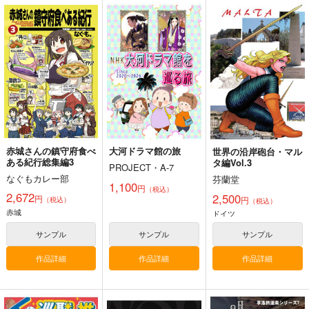
艦これ股下潜り込みお
Thonbricchi～トンブ
戦艦の砲台 ～海から
ぱんつイラスト本2
リちゃんとねこてーと
陸へ！レーザー測量で
く
蘇る巨大地下空間・壱
Make to Unlauful !
KURONEKO-WORK's-
さざなみ壊変
岐要塞の全貌
くろねこわぁくす-
660
1,320
円
円
（税込）
（税込）
660
艦隊これくしょん-艦これ-
円
ミリタリー
赤城
（税込）
島風
天津風
加賀
艦隊これくしょん-艦これ-
トンブリ
明石
大淀
サンプル
サンプル
サンプル
赤城さんの鎮守府食べ
大河ドラマ館の旅
世界の沿岸砲台・マル
カート
カート
カート
ある紀行総集編3
タ編Vol.3
PROJECT・A-7
なぐもカレー部
芬蘭堂
1,100
円
（税込）
2,672
2,500
円
円
（税込）
（税込）
赤城
ドイツ
サンプル
サンプル
サンプル
作品詳細
作品詳細
作品詳細