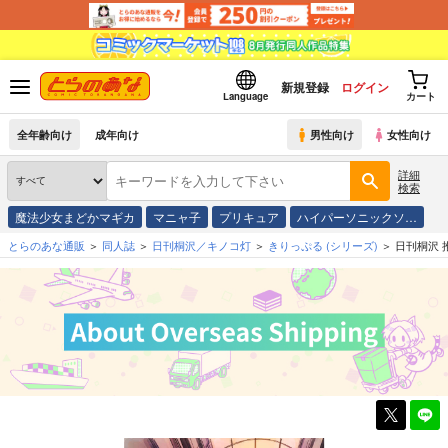
新規登録
ログイン
Language
カート
全年齢向け
成年向け
男性向け
女性向け
詳細
検索
魔法少女まどかマギカ
マニャ子
プリキュア
ハイパーソニックソ…
とらのあな通販
同人誌
日刊桐沢／キノコ灯
きりっぷる
(シリーズ)
日刊桐沢 