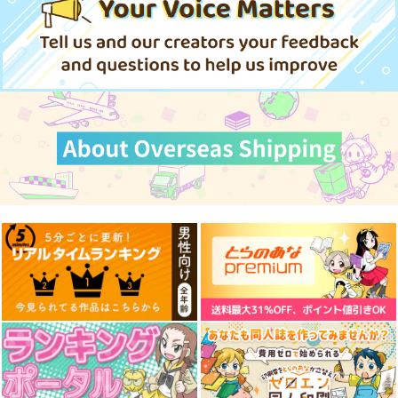
I/RO
めるくまある/ALL.
1,100
Vivid
色彩変化
戦艦の砲台 ～三次元
円
専売
（税込）
測量で解き明かす 対
東風
東風
艦隊これくしょん-艦これ-
馬要塞・海軍砲塔の興
さざなみ壊変
呂500
島風
亡
315
600
円
円
（税込）
（税込）
1,320
円
ウエスター
イース
（税込）
サンプル
加賀
カート
サンプル
サンプル
サンプル
作品詳細
作品詳細
作品詳細