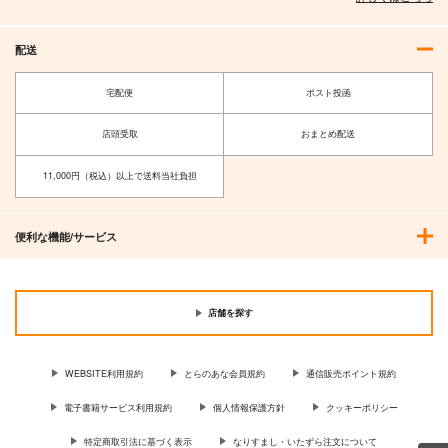
配送
宅配便
ポスト投函
店頭受取
おまとめ配送
11,000円（税込）以上で送料当社負担
便利な機能/サービス
店舗を探す
WEBSITE利用規約
とらのあな会員規約
通信販売ポイント規約
電子書籍サービス利用規約
個人情報保護方針
クッキーポリシー
特定商取引法に基づく表示
なりすまし・いたずら注文について