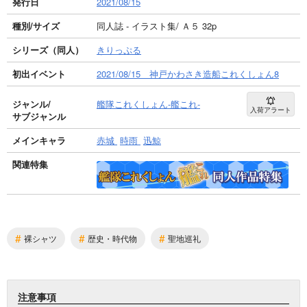
発行日
2021/08/15
種別/サイズ
同人誌 - イラスト集/ Ａ５ 32p
シリーズ（同人）
きりっぷる
初出イベント
2021/08/15 神戸かわさき造船これくしょん8
ジャンル/
艦隊これくしょん-艦これ-
入荷アラート
サブジャンル
メインキャラ
赤城
時雨
迅鯨
関連特集
#
#
#
裸シャツ
歴史・時代物
聖地巡礼
注意事項