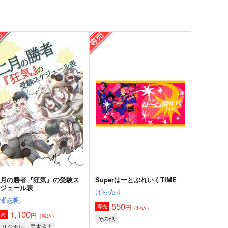
二月の勝者『狂気』の受験ス
SuperはーとぶれいくTIME
ケジュール表
ばら売り
高瀬志帆
550
円
専売
（税込）
1,100
円
専売
（税込）
その他
オリジナル
黒木蔵人