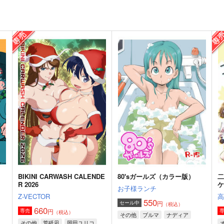
BIKINI CARWASH CALENDE
80'sガールズ（カラー版）
R 2026
お子様ランチ
Z-VECTOR
550
円
セール中
（税込）
660
円
専売
（税込）
その他
ブルマ
ナディア
その他
荒砥凪
岡田ユリコ