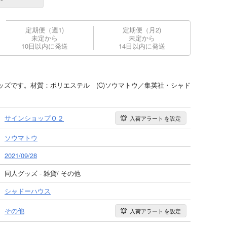
定期便（週1)
定期便（月2)
未定から
未定から
10日以内に発送
14日以内に発送
ッズです。材質：ポリエステル (C)ソウマトウ／集英社・シャド
サインショップＯ２
入荷アラート
を設定
ソウマトウ
2021/09/28
同人グッズ - 雑貨/ その他
シャドーハウス
その他
入荷アラート
を設定