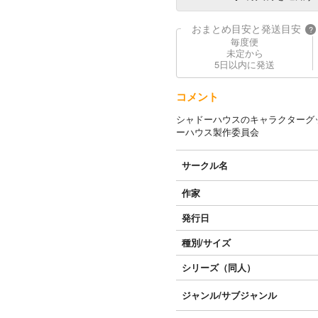
おまとめ目安と発送目安
?
毎度便
未定から
5日以内に発送
コメント
シャドーハウスのキャラクターグ
ーハウス製作委員会
サークル名
作家
発行日
種別/サイズ
シリーズ（同人）
ジャンル/
サブジャンル