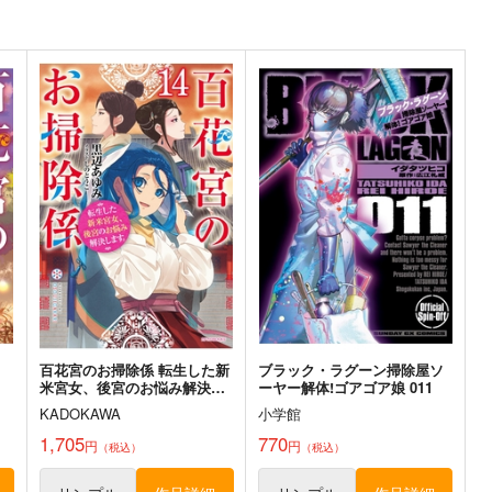
550
円
専売
（税込）
2,200
4
円
専売
（税込）
オリジナル
黒木蔵人
その他
黒木蔵人
佐倉麻衣
佐倉麻衣
ト
サンプル
カート
サンプル
カート
実録妖精領域めり込めメリュ
最強妖精領域メリュジーヌ対
K
】
子
KOS-MOS
チョコレート・ショップ
チョコレート・ショップ
1
332
332
円
円
（税込）
（税込）
K
CHOCO
メリュジーヌ
サンプル
作品詳細
サンプル
作品詳細
百花宮のお掃除係 転生した新
ブラック・ラグーン掃除屋ソ
米宮女、後宮のお悩み解決し
ーヤー解体!ゴアゴア娘 011
ます。 14
KADOKAWA
小学館
1,705
770
円
円
（税込）
（税込）
CoCプリンタニア・ニッポン
創作現行人類読本 採掘野郎
Aチーム
ふくろうのさえずり