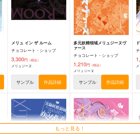
1
その他
卜部美琴×今井百夏
オリジナル
ト
サンプル
カート
サンプル
カート
メリュ イン ザ ルーム
多元妖精領域メリュジーヌヴ
ァース
チョコレート・ショップ
チョコレート・ショップ
3,300
1
円
（税込）
1,210
円
（税込）
メリュジーヌ
メ
メリュジーヌ
サンプル
作品詳細
サンプル
作品詳細
二月の勝者応援イラスト集
「二月の勝者」カラーイラス
姫
もっと見る！
ト集
ャ
高瀬志帆
高瀬志帆