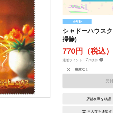
全年齢
シャドーハウスク
掃除)
770円（税込
7
通販ポイント：
pt獲得
？
╳
：在庫なし
受
店舗在庫
を確認
再入荷を通知す