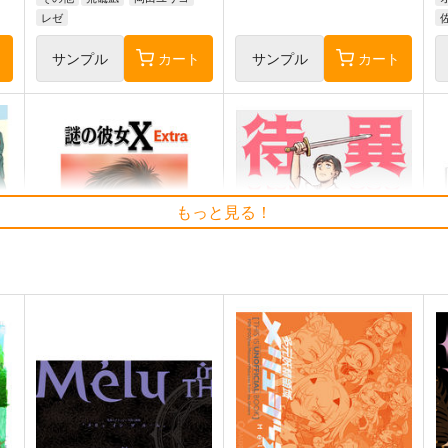
レゼ
ト
サンプル
カート
サンプル
カート
もっと見る！
謎の彼女X Extra
異世界待機中
マ
ク
Tsubaki_Factory
永田医院午前０時
ー
e
4,990
629
円
円
（税込）
（税込）