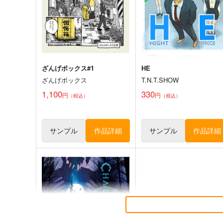
1,572
円
（税込）
その他
湯神裕二×綿貫ちひろ
オリジナル
サンプル
カート
サンプル
カー
ざんげボックス#1
HE
ざんげボックス
T.N.T.SHOW
1,100
330
円
円
（税込）
（税込）
サンプル
作品詳細
サンプル
作品詳細
もんがーアクキー
モモまじ メガネ拭き
ぱんmog☆王国
ぱんmog☆王国