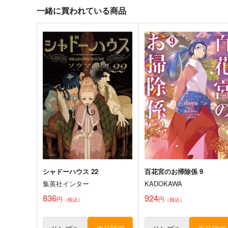
472
315
円
円
専売
専売
（税込）
（税込）
一緒に買われている商品
その他
ザ・モモタロウ
その他
ザ・モモタロウ
真島零
サンプル
カート
サンプル
カー
カルデアエミッション4ロスト
アクリルカレイドフレーム
マテリアル
「ラムダリリス」【再販版
チョコレート・ショップ
チョコレート・ショップ
2,000
3,850
円
円
（税込）
（税込）
メリュジーヌ
謎のアルターエゴ・Λ
サンプル
作品詳細
サンプル
作品詳細
シャドーハウス 22
百花宮のお掃除係 9
集英社インター
KADOKAWA
836
924
円
円
（税込）
（税込）
プリンタニア世界における医
Cooking Day
用画像診断機器についての一
ふくろうのさえずり
考察