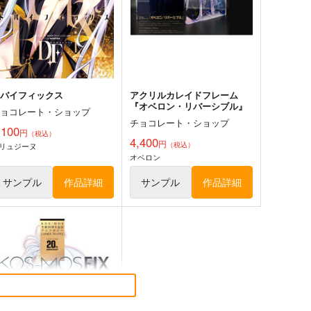
3,200
円
（税込）
その他
ザ・モモタロウ
その他
サイロック
サカタ・ザ・ゴージャス・キンタロウ
ザ・グレート・ベンケー
サンプル
作品詳細
サンプル
カート
ドバイフィックス
アクリルカレイドフレーム
『オベロン・リバーシブル』
チョコレート・ショップ
チョコレート・ショップ
,100
円
（税込）
4,400
円
（税込）
リュジーヌ
オベロン
サンプル
作品詳細
サンプル
作品詳細
様拷問の時間です トーチ
姫様拷問の時間です 姫 防水
 防水ステッカー
ステッカー
コパン
コパン