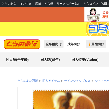
とらのあな
インフォ
店舗
とら婚
サークルポータル
とらコイン
WE
全年齢向け
成年向け
男性向け
同人誌(全年齢)
同人誌(成年)
同人特集(Vtuber)
とらのあな通販
同人アイテム
サインショップＯ２
シャドー