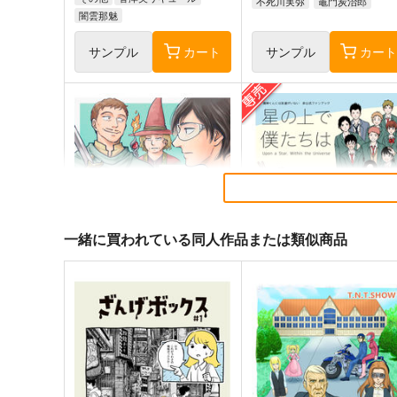
不死川実弥
竈門炭治郎
闇雲那魅
サンプル
カート
サンプル
カー
一緒に買われている同人作品または類似商品
メランコリック・ダイバー
星の上で僕たちは
永田礼路短編集２
ミスターミスメイカー
永田医院午前０時
2,200
円
専売
（税込）