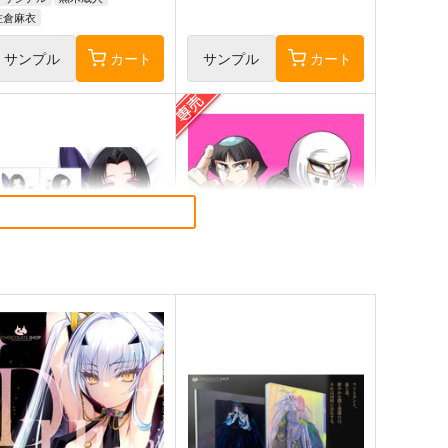
佐倉麻衣
サンプル
カート
サンプル
カート
ーベルライバルズ-サイロッ
モモタロウ メモ帳
-160CMX50CM抱き枕カバ
ぱんmog☆王国
【YC1309】
b
629
円
専売
（税込）