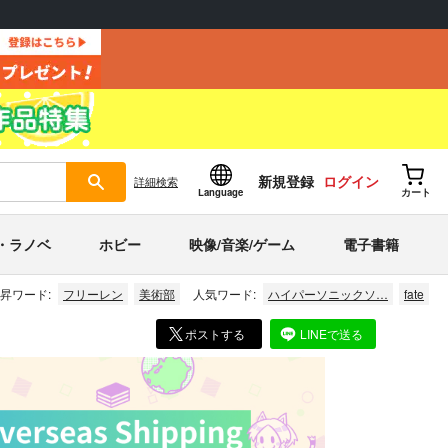
新規登録
ログイン
詳細
検索
Language
カート
・ラノベ
ホビー
映像/音楽/ゲーム
電子書籍
昇ワード:
フリーレン
美術部
人気ワード:
ハイパーソニックソ…
fate
ポストする
LINEで送る