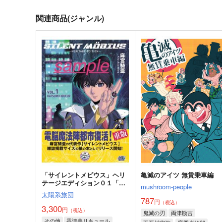
関連商品(ジャンル)
「サイレントメビウス」ヘリ
亀滅のアイツ 無賃乗車編
テージエディション０１「香
mushroom-people
津美リキュール」重版分
太陽系旅団
787
円
（税込）
3,300
円
（税込）
鬼滅の刃
両津勘吉
その他
香津美リキュール