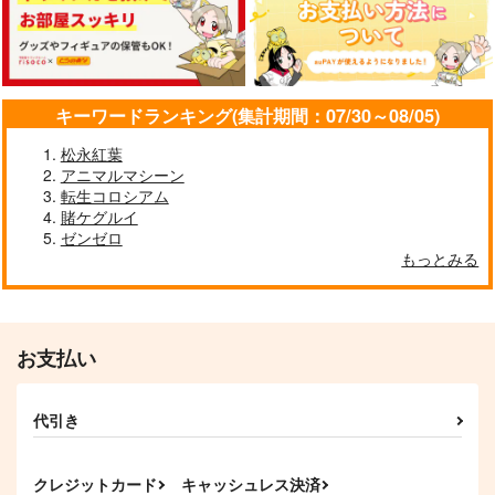
「二月の勝者」カラー
イラスト集
高瀬志帆
キーワードランキング(集計期間：07/30～08/05)
2,200
円
専売
（税込）
松永紅葉
その他
黒木蔵人
アニマルマシーン
佐倉麻衣
転生コロシアム
賭ケグルイ
サンプル
アクリルカレイドフレ
ドバイフィックス
多元妖精領域メリュジ
ゼンゼロ
ーム『オベロン・リバ
ーヌヴァース
チョコレート・ショッ
カート
もっとみる
ーシブル』
チョコレート・ショッ
チョコレート・ショッ
プ
プ
プ
1,100
円
（税込）
4,400
1,210
円
円
（税込）
メリュジーヌ
（税込）
オベロン
メリュジーヌ
お支払い
サンプル
サンプル
サンプル
代引き
作品詳細
作品詳細
作品詳細
クレジットカード
キャッシュレス決済