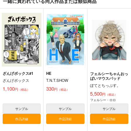
一緒に買われている同人作品または類似商品
二月の勝者『狂気』の
Superはーとぶれいく
メランコリック・ダイ
受験スケジュール表
TIME
バー 永田礼路短編集
２
高瀬志帆
ばら売り
永田医院午前０時
1,100
550
1,572
円
円
専売
専売
円
（税込）
（税込）
（税込）
オリジナル
黒木蔵人
その他
オリジナル
佐倉麻衣
サンプル
サンプル
サンプル
カート
カート
カート
ざんげボックス#1
HE
フェルシーちゃんおっ
ぱいマウスパッド
ざんげボックス
T.N.T.SHOW
ぽてとちっぷす。
1,100
330
円
円
（税込）
（税込）
5,500
円
（税込）
フェルシー・ロロ
サンプル
サンプル
サンプル
作品詳細
作品詳細
作品詳細