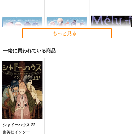
サイレントメビウス３
謎の彼女X Extra
異世界待機中
５周年＆AMP設立年
Tsubaki_Factory
永田医院午前０時
記念原画展公式図録
太陽系旅団
4,990
629
もっと見る！
円
円
（税込）
（税込）
4,400
円
（税込）
その他
オリジナル
その他
卜部美琴×今井百夏
一緒に買われている商品
香津美リキュール
サンプル
サンプル
サンプル
【アクアリウムは踊ら
【アクアリウムは踊ら
メリュ イン ザ ルーム
カート
カート
カート
ない展】マウスパッ
ない展】マウスパッ
チョコレート・ショッ
ド ミニキャラver
ド 等身ver
ツクルノモリ
ツクルノモリ
プ
1,760
1,760
円
円
（税込）
（税込）
3,300
円
（税込）
メリュジーヌ
サンプル
サンプル
サンプル
作品詳細
作品詳細
作品詳細
シャドーハウス 22
集英社インター