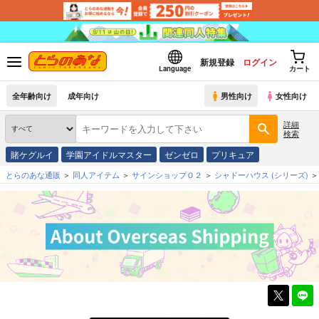
新規登録
ログイン
Language
カート
全年齢向け
成年向け
男性向け
女性向け
詳細
検索
賭ケグルイ
学園アイドルマスター
ゼンゼロ
プリキュア
とらのあな通販
同人アイテム
サインショップＯ２
シャドーハウス
(シリーズ)