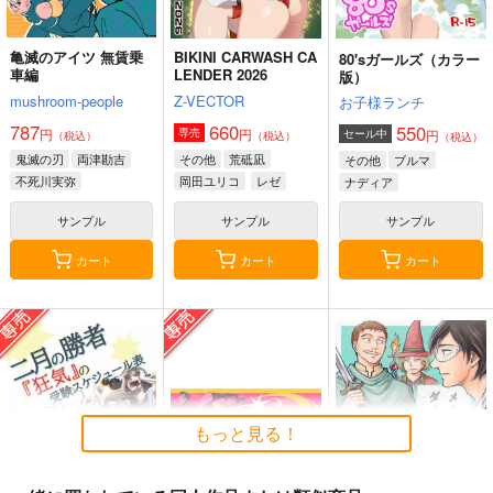
亀滅のアイツ 無賃乗
BIKINI CARWASH CA
80'sガールズ（カラー
車編
LENDER 2026
版）
mushroom-people
Z-VECTOR
お子様ランチ
787
660
550
円
円
専売
円
セール中
（税込）
（税込）
（税込）
鬼滅の刃
両津勘吉
その他
荒砥凪
その他
ブルマ
不死川実弥
岡田ユリコ
レゼ
ナディア
竈門炭治郎
サンプル
サンプル
サンプル
カート
カート
カート
もっと見る！