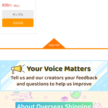
836
円
（税込）
トリプルックバック
マーベルライバルズ-
モモタロウ メモ帳
サンプル
サイロッ
ウラシマモト
ぱんmog☆王国
ク-160CMX50CM抱き
作品詳細
eb
枕カバー【YC1309】
1,572
629
円
円
専売
（税込）
（税込）
13,200
円
（税込）
その他
その他
その他
サイロック
ザ・モモタロウ
サカタ・ザ・ゴージャス・キンタロウ
サンプル
サンプル
サンプル
カルデアエミッション
KOS-MOS FIX
ザ・グレート・ベンケー
最強妖精領域メリュジ
6
ーヌ対KOS-MOS
作品詳細
カート
カート
チョコレート・ショッ
チョコレート・ショッ
チョコレート・ショッ
プ
プ
プ
1,870
円
（税込）
2,530
332
円
円
（税込）
KOS-MOS
（税込）
メリュジーヌ
メリュジーヌ
サンプル
サンプル
サンプル
作品詳細
作品詳細
作品詳細