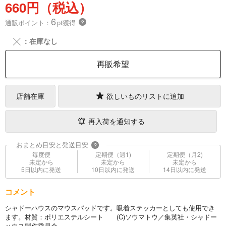
660円（税込）
6
通販ポイント：
pt獲得
？
╳
：在庫なし
再販希望
店舗在庫
欲しいものリストに追加
再入荷を通知する
おまとめ目安と発送目安
?
毎度便
定期便（週1)
定期便（月2)
未定から
未定から
未定から
5日以内に発送
10日以内に発送
14日以内に発送
コメント
シャドーハウスのマウスパッドです。吸着ステッカーとしても使用でき
ます。材質：ポリエステルシート (C)ソウマトウ／集英社・シャドー
ハウス製作委員会