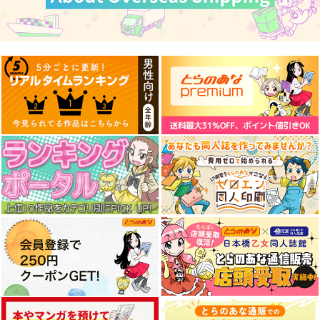
もんがーアクキー
モモまじ メガネ拭き
二月の勝者応援イラス
ト集
ぱんmog☆王国
ぱんmog☆王国
高瀬志帆
472
315
円
円
専売
専売
（税込）
（税込）
550
円
専売
（税込）
その他
その他
オリジナル
黒木蔵人
ザ・モモタロウ
ザ・モモタロウ
佐倉麻衣
真島零
サンプル
サンプル
サンプル
実録妖精領域めり込め
アクリルカレイドフレ
カルデアエミッション
メリュ子
ーム「ラムダリリス」
4ロストマテリアル
カート
カート
カート
【再販版】
チョコレート・ショッ
チョコレート・ショッ
チョコレート・ショッ
プ
プ
プ
332
3,850
2,000
円
円
円
（税込）
（税込）
（税込）
CHOCO
謎のアルターエゴ・Λ
メリュジーヌ
サンプル
サンプル
サンプル
作品詳細
作品詳細
作品詳細