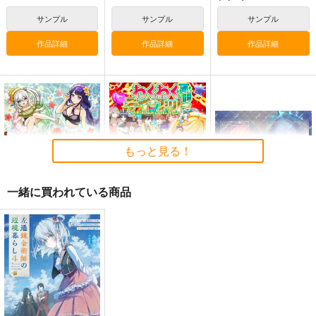
サンプル
サンプル
サンプル
作品詳細
作品詳細
作品詳細
もっと見る！
一緒に買われている商品
わくわくテイワットバ
再録わくわくテイワッ
【本無し】『此処より
ケーション
ト
永遠（とわ）に』シリ
ーズ用ブックケース
ゆであすぱら
ゆであすぱら
SfMD
1,572
3,929
1,572
円
円
円
（税込）
（税込）
（税込）
フリーナ
鍾離
オベロン×ぐだ子