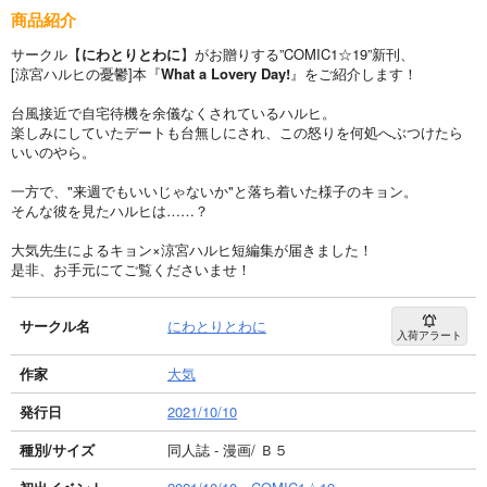
商品紹介
サークル【
にわとりとわに
】がお贈りする”COMIC1☆19”新刊、
[涼宮ハルヒの憂鬱]本『
What a Lovery Day!
』をご紹介します！
台風接近で自宅待機を余儀なくされているハルヒ。
楽しみにしていたデートも台無しにされ、この怒りを何処へぶつけたら
いいのやら。
一方で、"来週でもいいじゃないか"と落ち着いた様子のキョン。
そんな彼を見たハルヒは……？
大気先生によるキョン×涼宮ハルヒ短編集が届きました！
是非、お手元にてご覧くださいませ！
サークル名
にわとりとわに
入荷アラート
作家
大気
発行日
2021/10/10
種別/サイズ
同人誌 - 漫画/ Ｂ５