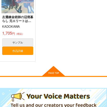
サンプル
サンプル
サンプル
作品詳細
作品詳細
作品詳細
左遷錬金術師の辺境暮
らし 元エリートは二
度目の人生も失敗した
KADOKAWA
ので辺境でのんびりと
やり直すことにしまし
1,705
円
（税込）
た 4
サンプル
作品詳細
【ブックケース無し】
此処より永遠（とわ）
に side：ＯＲ
SfMD
1,100
円
（税込）
オベロン×ぐだ子
サンプル