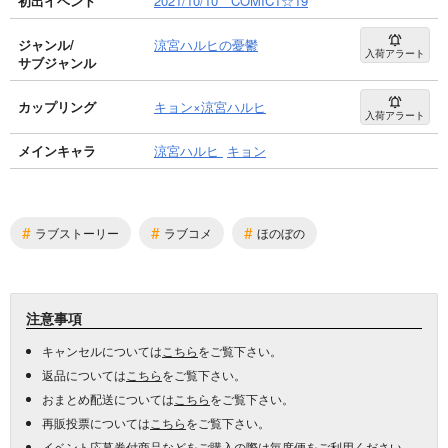
初出イベント
2021/10/10 COMIC1☆19
ジャンル/
涼宮ハルヒの憂鬱
入荷アラート
サブジャンル
カップリング
キョン×涼宮ハルヒ
入荷アラート
メインキャラ
涼宮ハルヒ
キョン
#
#
#
ラブストーリー
ラブコメ
ほのぼの
注意事項
キャンセルについては
こちら
をご覧下さい。
返品については
こちら
をご覧下さい。
おまとめ配送については
こちら
をご覧下さい。
再販投票については
こちら
をご覧下さい。
イベント応募券付商品などをご購入の際は毎度便をご利用ください。