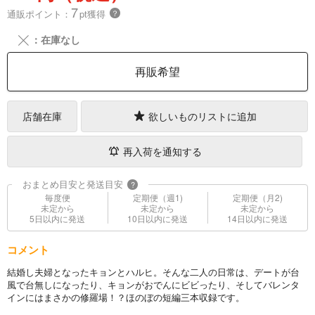
7
通販ポイント：
pt獲得
？
╳
：在庫なし
再販希望
店舗在庫
欲しいものリストに追加
再入荷を通知する
おまとめ目安と発送目安
?
毎度便
定期便（週1)
定期便（月2)
未定から
未定から
未定から
5日以内に発送
10日以内に発送
14日以内に発送
コメント
結婚し夫婦となったキョンとハルヒ。そんな二人の日常は、デートが台
風で台無しになったり、キョンがおでんにビビったり、そしてバレンタ
インにはまさかの修羅場！？ほのぼの短編三本収録です。