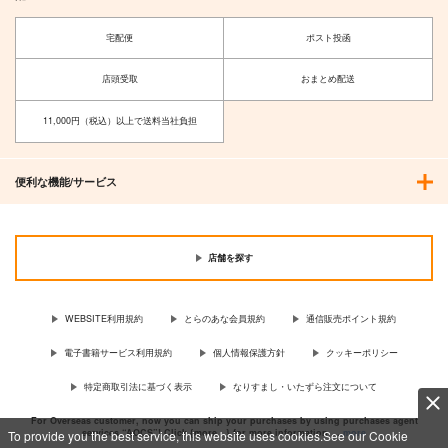
宅配便
ポスト投函
店頭受取
おまとめ配送
11,000円（税込）以上で送料当社負担
便利な機能/サービス
店舗を探す
WEBSITE利用規約
とらのあな会員規約
通信販売ポイント規約
電子書籍サービス利用規約
個人情報保護方針
クッキーポリシー
特定商取引法に基づく表示
なりすまし・いたずら注文について
For Overseas customer, now you can ship your purchases by using purchases agent
services “AOCS”! Click {more…} for more information …
more
To provide you the best service, this website uses cookies.See our Cookie