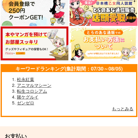
キーワードランキング(集計期間：07/30～08/05)
松永紅葉
アニマルマシーン
転生コロシアム
賭ケグルイ
ゼンゼロ
もっとみる
お支払い