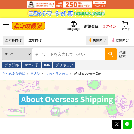
新規登録
ログイン
Language
カート
全年齢向け
成年向け
男性向け
女性向け
詳細
検索
ブタ野郎
マニャ子
fate
プリキュア
とらのあな通販
同人誌
にわとりとわに
What a Lovery Day!