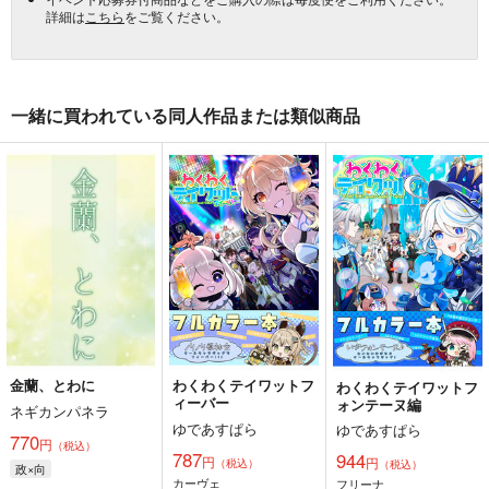
詳細は
こちら
をご覧ください。
一緒に買われている同人作品または類似商品
金蘭、とわに
わくわくテイワットフ
わくわくテイワットフ
ィーバー
ォンテーヌ編
ネギカンパネラ
ゆであすぱら
ゆであすぱら
770
円
（税込）
787
944
円
円
（税込）
（税込）
政×向
カーヴェ
フリーナ