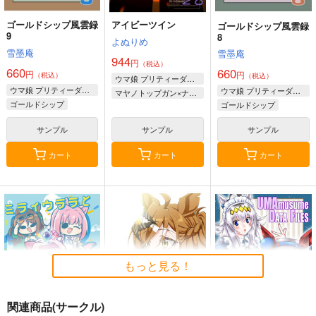
ゴールドシップ風雲録
アイビーツイン
ゴールドシップ風雲録
9
8
よぬりめ
雪墨庵
雪墨庵
944
円
（税込）
660
660
円
円
（税込）
（税込）
ウマ娘 プリティーダービー
ウマ娘 プリティーダービー
ウマ娘 プリティーダービー
マヤノトップガン×ナリタブライアン
ゴールドシップ
ゴールドシップ
ラッキーライラック
ステイゴールド
サンプル
サンプル
サンプル
マルシュロレーヌ
フェノーメノ
カート
カート
カート
もっと見る！
関連商品(サークル)