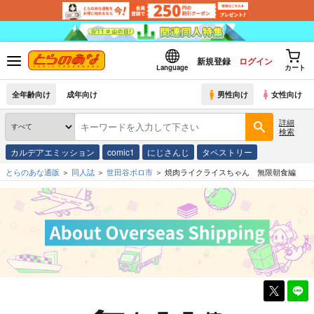
新規登録
ログイン
Language
カート
全年齢向け
成年向け
男性向け
女性向け
詳細
検索
カルデアエミッション
comic1
にじさんじ
タペストリー
とらのあな通販
同人誌
世田谷ボロ市
焼肉ライクライスちゃん 無限朝食編