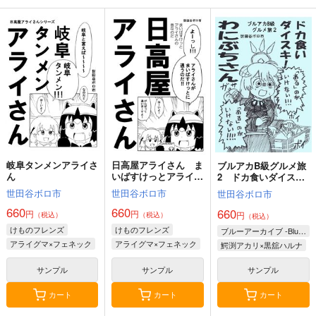
ミライウララとイマウ
もしかしてもしかして
UMAmusume DATA
ララ
FILES 17
鈍色
キノコの森
茶々組・竜姐会＆初心
787
円
（税込）
の会
1,572
円
（税込）
ウマ娘 プリティーダービー
689
ウマ娘 プリティーダービー
円
ジャングルポケット×アグネスタキオン
（税込）
ハルウララ
ウマ娘 プリティーダービー
キングヘイロー
オグリキャップ
ライスシャワー
タマモクロス
サンプル
サンプル
サンプル
スーパークリーク
岐阜タンメンアライさ
日高屋アライさん ま
ブルアカB級グルメ旅
カート
カート
カート
ん
いばすけっとアライさ
2 ドカ食いダイス
んの巻
キ！ わにぶちさん
世田谷ボロ市
世田谷ボロ市
世田谷ボロ市
660
660
660
円
円
円
（税込）
（税込）
（税込）
けものフレンズ
けものフレンズ
ブルーアーカイブ -Blue Archive-
アライグマ×フェネック
アライグマ×フェネック
鰐渕アカリ×黒舘ハルナ
サンプル
サンプル
サンプル
カート
カート
カート