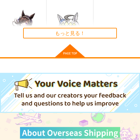
1,320
フェルシー・ロロ
メタトロン・ジャンヌ
円
（税込）
ウマ娘 メジロアルダ
サンプル
サンプル
サンプル
ン 防水ステッカー
作品詳細
作品詳細
作品詳細
コパン
もっと見る！
440
円
（税込）
ウマ娘 プリティーダービー
メジロアルダン
サンプル
ウマ娘 ライスシャワ
ウマ娘 オグリキャッ
ー2 防水ステッカー
プ(ちびキャラ) 防水ス
カート
テッカー
コパン
コパン
440
440
円
円
（税込）
（税込）
ウマ娘 プリティーダービー
ウマ娘 プリティーダービー
ライスシャワー
オグリキャップ
陰キャちゃん総長にさ
カンプグルッペ黒森峰
ボロディンJr奮戦記４
サンプル
サンプル
れる番外編
四等兵と愉快な仲間た
市蔵文庫
カート
カート
紫野原
ち
1,100
円
（税込）
572
円
700
（税込）
ヴィクトール・ボロディ
円
（税込）
ン