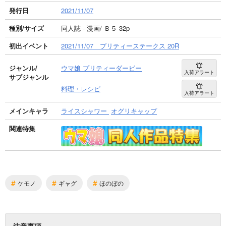
発行日
2021/11/07
種別/サイズ
同人誌 - 漫画/ Ｂ５ 32p
初出イベント
2021/11/07 プリティーステークス 20R
ジャンル/
ウマ娘 プリティーダービー
入荷アラート
サブジャンル
料理・レシピ
入荷アラート
メインキャラ
ライスシャワー
オグリキャップ
関連特集
#
#
#
ケモノ
ギャグ
ほのぼの
注意事項