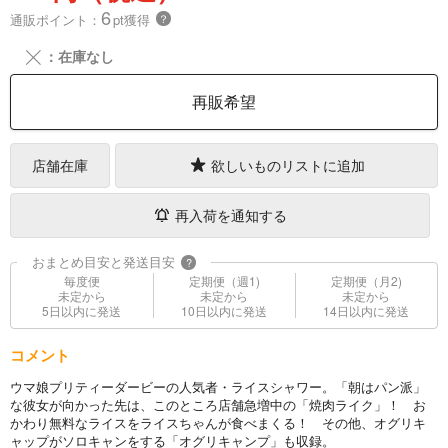
6
通販ポイント：
pt獲得
？
╳
：在庫なし
再販希望
店舗在庫
欲しいものリストに追加
再入荷を通知する
おまとめ目安と発送目安
?
毎度便
定期便（週1)
定期便（月2)
未定から
未定から
未定から
5日以内に発送
10日以内に発送
14日以内に発送
コメント
ウマ娘プリティーダービーの人気者・ライスシャワー。「朝はパン派」
な彼女が向かった先は、このところ店舗急増中の「焼肉ライク」！ お
かわり無料なライスをライスちゃんが食べまくる！ その他、オグリキ
ャップがソロキャンをする「オグリキャンプ」も収録。