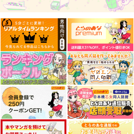
逸見エリカ
サンプル
サンプル
サンプル
作品詳細
作品詳細
作品詳細
朝食は8時のカフェで
バラノトゲトリ
472
円
（税込）
サンプル