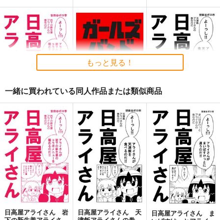
ギャルゲーム批評
Get well soon
忘れ物のありか
2026年１月号
鈍色
モス製麺
Ｏ山出版
944
200
円
円
専売
（税込）
（税込）
もっと見る！
440
円
（税込）
ウマ娘 プリティーダービー
ウマ娘 プリティーダービー
ウマ娘 プリティーダービー
ジャングルポケット×アグネスタキオン
スティルインラブ
一緒に買われている同人作品または類似商品
サンプル
サンプル
サンプル
カート
カート
カート
日高屋アライさん 岩
ガールズバンドくら寿
日高屋アライさん 天
下の新生姜アライさん
司
津飯アライさんの巻
の巻
世田谷ボロ市
世田谷ボロ市
世田谷ボロ市
660
660
660
円
円
円
（税込）
（税込）
（税込）
けものフレンズ
ガールズバンドクライ
けものフレンズ
アライグマ×フェネック
井芹仁菜×河原木桃香
アライグマ×フェネック
サンプル
サンプル
サンプル
カート
カート
カート
日高屋アライさん 岩
日高屋アライさん 天
日高屋アライさん ま
下の新生姜アライさん
津飯アライさんの巻