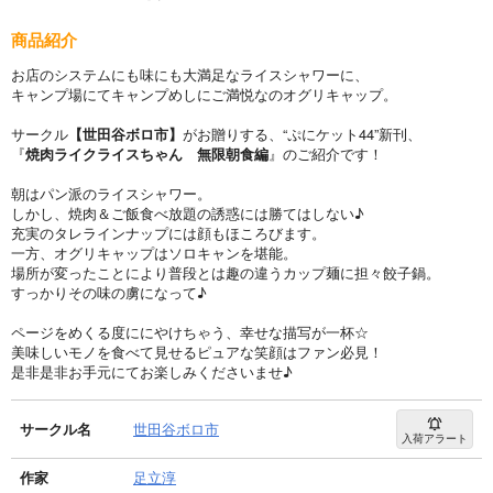
商品紹介
お店のシステムにも味にも大満足なライスシャワーに、
キャンプ場にてキャンプめしにご満悦なのオグリキャップ。
サークル
【世田谷ボロ市】
がお贈りする、“ぷにケット44”新刊、
『
焼肉ライクライスちゃん 無限朝食編
』のご紹介です！
朝はパン派のライスシャワー。
しかし、焼肉＆ご飯食べ放題の誘惑には勝てはしない♪
充実のタレラインナップには顔もほころびます。
一方、オグリキャップはソロキャンを堪能。
場所が変ったことにより普段とは趣の違うカップ麺に担々餃子鍋。
すっかりその味の虜になって♪
ページをめくる度ににやけちゃう、幸せな描写が一杯☆
美味しいモノを食べて見せるピュアな笑顔はファン必見！
是非是非お手元にてお楽しみくださいませ♪
サークル名
世田谷ボロ市
入荷アラート
作家
足立淳