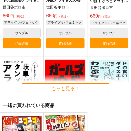
いばすけっとアライさ
の巻
んの巻
世田谷ボロ市
世田谷ボロ市
世田谷ボロ市
660
660
ゴールドシップ風雲録
ゴールドシップ風雲録
660
皇帝はかく語りき3
円
円
円
（税込）
（税込）
（税込）
7
６
いどんち
アライグマ×フェネック
アライグマ×フェネック
アライグマ×フェネック
雪墨庵
雪墨庵
1,980
円
（税込）
サンプル
サンプル
サンプル
660
660
円
円
（税込）
（税込）
ウマ娘 プリティーダービー
ウマ娘 プリティーダービー
ウマ娘 プリティーダービー
作品詳細
作品詳細
作品詳細
シンボリルドルフ
ゴールドシップ
ゴールドシップ
ジェンティルドンナ
ノーリーズン
オルフェーヴル
サンプル
サンプル
サンプル
カルストンライトオ
ドリームジャーニー
カート
カート
カート
もっと見る！
一緒に買われている商品
岐阜タンメンアライさ
ガールズバンドくら寿
ブルアカB級グルメ旅
ん
司
2 ドカ食いダイス