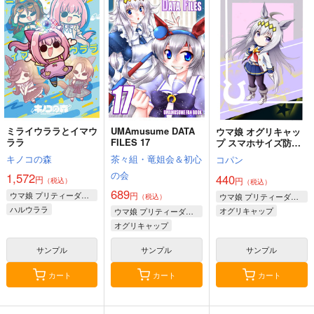
1,572
円
（税込）
440
5,500
円
円
（税込）
（税込）
ハルウララ×ライスシャワー
ライスシャワー
フェルシー・ロロ
UMAMANGAアラカル
ウマ娘 ベルノライ
ウマ娘 ブエナビス
ト 2026 SUMMER
ト 防水ステッカー
タ 防水ステッカー
サンプル
サンプル
サンプル
Rebel Alliance
コパン
コパン
作品詳細
作品詳細
作品詳細
1,210
440
440
円
円
円
（税込）
（税込）
（税込）
ウマ娘 プリティーダービー
ウマ娘 プリティーダービー
ウマ娘 プリティーダービー
アーモンドアイ
ベルノライト
ブエナビスタ
ミライウララとイマウ
UMAmusume DATA
ステイゴールド
ウマ娘 オグリキャッ
ララ
FILES 17
プ スマホサイズ防水
サンプル
サンプル
サンプル
ステッカー
キノコの森
茶々組・竜姐会＆初心
コパン
カート
カート
カート
の会
1,572
440
円
円
（税込）
（税込）
689
ウマ娘 プリティーダービー
円
ウマ娘 プリティーダービー
（税込）
ハルウララ
オグリキャップ
ウマ娘 プリティーダービー
キングヘイロー
オグリキャップ
ライスシャワー
タマモクロス
サンプル
サンプル
サンプル
スーパークリーク
フェルシーちゃんハー
煉獄さん生存ルート無
たいだちゃんとリリス
ト型缶バッジ
限城編
ちゃんバレンタイン編
カート
カート
カート
ぽてとちっぷす。
スタジオ
みのむし屋
KIMIGABUCHI
787
660
円
円
（税込）
（税込）