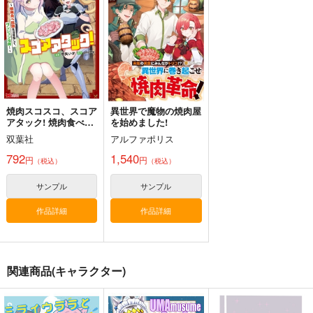
キ！ わにぶちさん
世田谷ボロ市
世田谷ボロ市
世田谷ボロ市
660
660
660
円
円
円
（税込）
（税込）
（税込）
ゴールドシップ風雲録
ウマ娘ゴールドシップ
ウマ娘 マチカネタン
アライグマ×フェネック
井芹仁菜×河原木桃香
鰐渕アカリ×黒舘ハルナ
５
耐水ステッカー
ホイザ耐水ステッカー
雪墨庵
コパン
コパン
サンプル
サンプル
サンプル
660
440
440
円
円
円
（税込）
（税込）
（税込）
作品詳細
作品詳細
作品詳細
ウマ娘 プリティーダービー
ウマ娘 プリティーダービー
ウマ娘 プリティーダービー
焼肉スコスコ、スコア
異世界で魔物の焼肉屋
ゴールドシップ
アタック! 焼肉食べ放
を始めました!
アグネスタキオン
題生活目指して、ダン
双葉社
アルファポリス
サンプル
サンプル
サンプル
マンハッタンカフェ
ジョン攻略! 1
792
1,540
円
円
（税込）
（税込）
カート
カート
カート
サンプル
サンプル
作品詳細
作品詳細
関連商品(キャラクター)
ウマ娘 ライスシャワ
いつでもウララ！
フェルシーちゃんおっ
ー2 防水ステッカー
ぱいマウスパッド
キノコの森
コパン
ぽてとちっぷす。