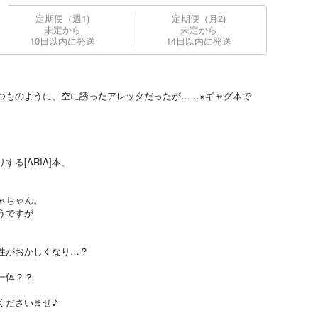
定期便（週1)
定期便（月2)
未定から
未定から
10日以内に発送
14日以内に発送
つものように、空に誘ったアレッタだったが……※ギャグ本で
する[ARIA]本、
ャちゃん。
うですが
性がおかしくなり…？
一体？？
くださいませ♪