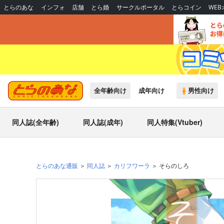
とらのあな
インフォ
店舗
とら婚
サークルポータル
とらコイン
WE
全年齢向け
成年向け
男性向け
同人誌(全年齢)
同人誌(成年)
同人特集(Vtuber)
とらのあな通販
同人誌
カリフワーラ
そらのしろ