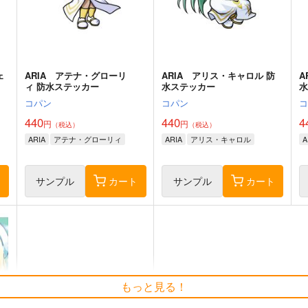
ェ
ARIA アテナ・グローリ
ARIA アリス・キャロル 防
A
ィ 防水ステッカー
水ステッカー
コパン
コパン
440
440
4
円
円
（税込）
（税込）
ARIA
アテナ・グローリィ
ARIA
アリス・キャロル
A
ト
サンプル
カート
サンプル
カート
もっと見る！