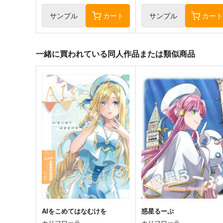
アリス・キャロル
アリス・キャロル
サンプル
カート
サンプル
カー
一緒に買われている同人作品または類似商品
AIをこめてはなむけを
惑星るーぷ
カリフワーラ
カリフワーラ