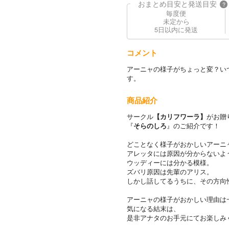
おまとめ目安と発送目安
?
毎度便
未定から
5日以内に発送
コメント
アーニャの様子がちょっと変？い
す。
商品紹介
サークル
【カリフワーラ】
がお贈り
『
そらのしろ
』のご紹介です！
どことなく様子がおかしいアーニ
アレッタには原因が分からないよ
ウッディーには分かる模様。
ズバリ原因は先輩のアリス。
しかし話してるうちに、その方向
アーニャの様子がおかしい理由は
気になる結末は、
是非アナタのお手元にてお楽しみ