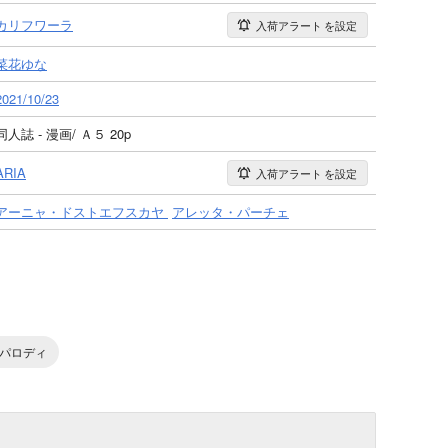
カリフワーラ
入荷アラート
を設定
菜花ゆな
2021/10/23
同人誌 - 漫画/ Ａ５ 20p
ARIA
入荷アラート
を設定
アーニャ・ドストエフスカヤ
アレッタ・パーチェ
パロディ