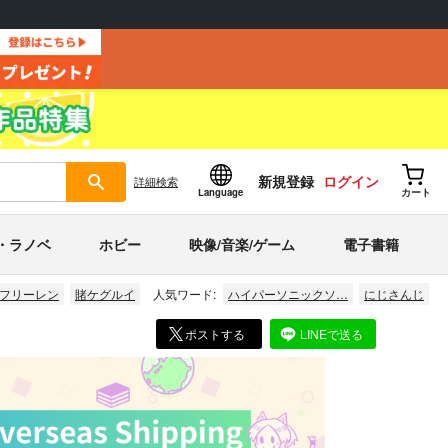
新規登録
ログイン
詳細
検索
Language
カート
・ラノベ
ホビー
映像/音楽/ゲーム
電子書籍
フリーレン
賭ケグルイ
人気ワード:
ハイパーソニックソ…
にじさんじ
ポストする
LINEで送る