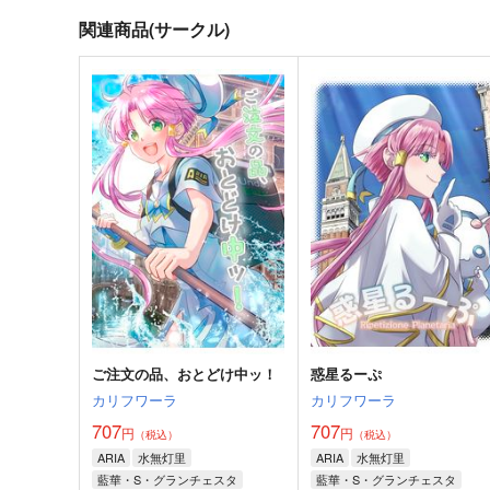
関連商品(サークル)
惑星るーぷ
AIをこめてはなむけを
カリフワーラ
カリフワーラ
707
707
円
円
（税込）
（税込）
ARIA
水無灯里
ARIA
水無灯里
藍華・S・グランチェスタ
アリシア・フローレンス
アリス・キャロル
藍華・S・グランチェスタ
サンプル
カート
サンプル
カー
ご注文の品、おとどけ中ッ！
惑星るーぷ
カリフワーラ
カリフワーラ
707
707
円
円
（税込）
（税込）
ARIA
水無灯里
ARIA
水無灯里
藍華・S・グランチェスタ
藍華・S・グランチェスタ