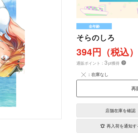
全年齢
そらのしろ
394円（税込
3
通販ポイント：
pt獲得
？
╳
：在庫なし
再
店舗在庫
を確認
再入荷を通知す