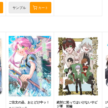
藍華・S・グランチェスタ
ト
サンプル
カート
ご注文の品、おとどけ中ッ！
絶対に笑ってはいけないサビ
ジ
ジ軍 前編
カリフワーラ