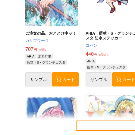
ご注文の品、おとどけ中ッ！
ARIA 藍華・S・グランチ
スタ 防水ステッカー
カリフワーラ
コパン
707
円
（税込）
440
円
（税込）
ARIA
水無灯里
ARIA
藍華・S・グランチェスタ
藍華・S・グランチェスタ
アリス・キャロル
サンプル
カート
サンプル
カー