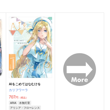
ト
AIをこめてはなむけを
カリフワーラ
707
円
（税込）
ARIA
水無灯里
アリシア・フローレンス