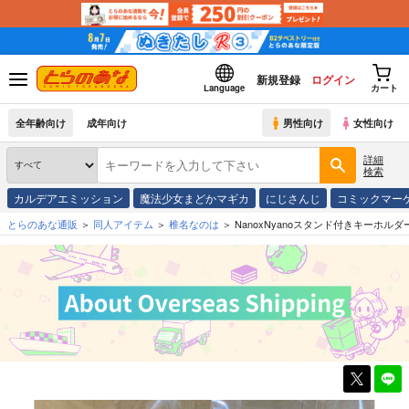
新規登録
ログイン
Language
カート
全年齢向け
成年向け
男性向け
女性向け
詳細
検索
カルデアエミッション
魔法少女まどかマギカ
にじさんじ
コミックマー
とらのあな通販
同人アイテム
椎名なのは
NanoxNyanoスタンド付きキーホルダ