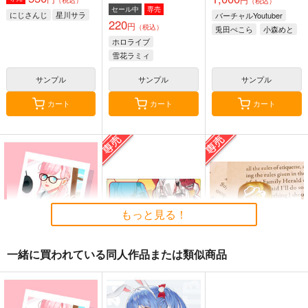
（税込）
セール中
専売
にじさんじ
星川サラ
バーチャルYoutuber
220
円
（税込）
兎田ぺこら
小森めと
ホロライブ
雪花ラミィ
サンプル
サンプル
サンプル
カート
カート
カート
もっと見る！
一緒に買われている同人作品または類似商品
うたママcollection
ホロライブ・ICステッ
にじさんじENイメー
カー（百鬼あやめ2）
ジダイス（ルカ・カネ
もちはもちや