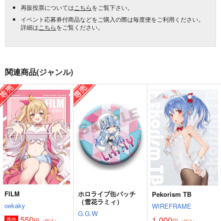
再販投票については
こちら
をご覧下さい。
イベント応募券付商品などをご購入の際は毎度便をご利用ください。
詳細は
こちら
をご覧ください。
関連商品(ジャンル)
FILM
ホロライブ缶バッチ
Pekorism TB
（雪花ラミィ）
oekaky
WIREFRAME
G.G.W
550
1,000
円
専売
円
（税込）