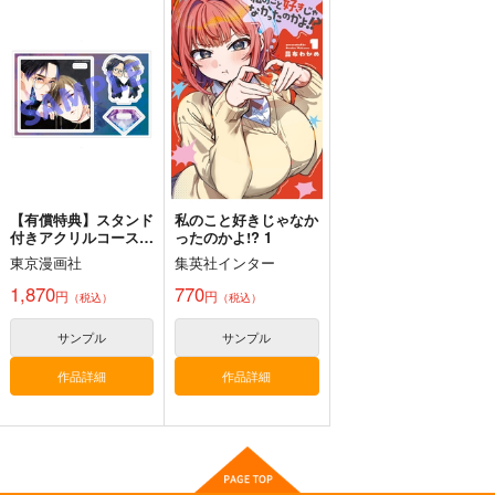
【有償特典】スタンド
私のこと好きじゃなか
付きアクリルコースタ
ったのかよ!? 1
ー（ブルースカイコン
東京漫画社
集英社インター
プレックス 10 （特装
版・通常版））
1,870
770
円
円
（税込）
（税込）
サンプル
サンプル
作品詳細
作品詳細