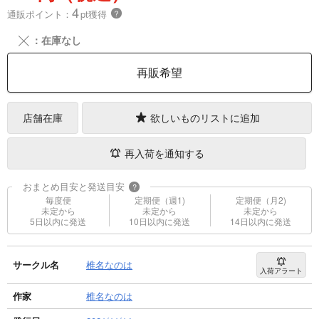
4
通販ポイント：
pt獲得
？
╳
：在庫なし
再販希望
店舗在庫
欲しいものリストに追加
再入荷を通知する
おまとめ目安と発送目安
?
毎度便
定期便（週1)
定期便（月2)
未定から
未定から
未定から
5日以内に発送
10日以内に発送
14日以内に発送
サークル名
椎名なのは
入荷アラート
作家
椎名なのは