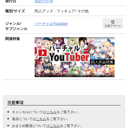
発行日
2021/11/14
種別/サイズ
同人グッズ - フィギュア/ その他
ジャンル/
バーチャルYoutuber
入荷アラート
サブジャンル
関連特集
注意事項
キャンセルについては
こちら
をご覧下さい。
返品については
こちら
をご覧下さい。
おまとめ配送については
こちら
をご覧下さい。