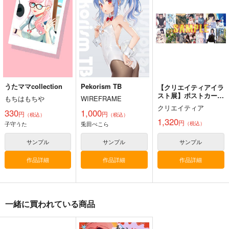
シロ）
G.G.W
G.G.W
330
円
（税込）
660
セール中
専売
円
専売
（税込）
バーチャルYoutuber
330
円
にじさんじ
（税込）
子守うた
ルカ・カネシロ
ホロライブ
百鬼あやめ
サンプル
サンプル
サンプル
うたママcollection
Pekorism TB
【クリエイティアイラ
カート
カート
カート
スト展】ポストカード
もちはもちや
WIREFRAME
セット A
クリエイティア
330
1,000
円
円
（税込）
（税込）
1,320
円
子守うた
兎田ぺこら
（税込）
サンプル
サンプル
サンプル
作品詳細
作品詳細
作品詳細
一緒に買われている商品