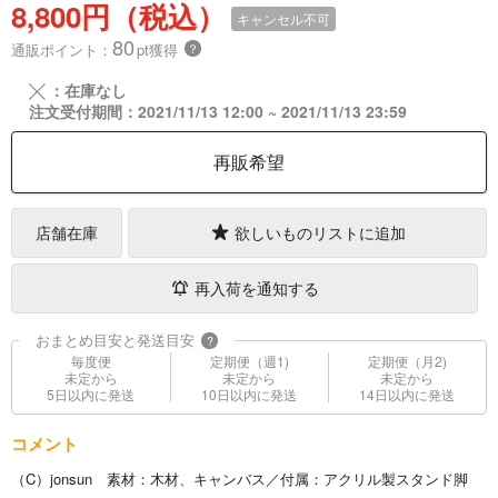
8,800円（税込）
キャンセル不可
80
通販ポイント：
pt獲得
？
╳
：在庫なし
注文受付期間：2021/11/13 12:00 ~ 2021/11/13 23:59
再販希望
店舗在庫
欲しいものリストに追加
再入荷を通知する
おまとめ目安と発送目安
?
毎度便
定期便（週1)
定期便（月2)
未定から
未定から
未定から
5日以内に発送
10日以内に発送
14日以内に発送
コメント
（C）jonsun 素材：木材、キャンバス／付属：アクリル製スタンド脚