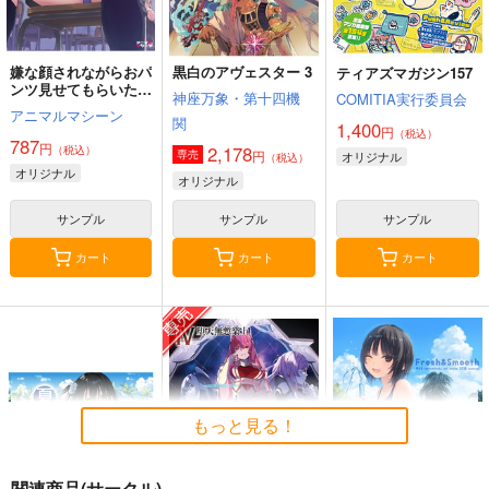
嫌な顔されながらおパ
黒白のアヴェスター 3
ティアズマガジン157
ンツ見せてもらいたい
神座万象・第十四機
COMITIA実行委員会
本14
アニマルマシーン
関
1,400
円
（税込）
787
円
2,178
（税込）
円
専売
オリジナル
（税込）
オリジナル
オリジナル
サンプル
サンプル
サンプル
カート
カート
カート
もっと見る！
関連商品(サークル)