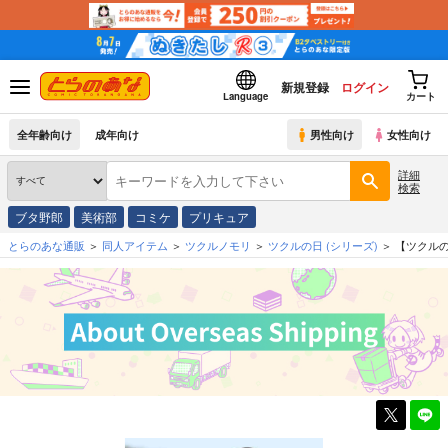
新規登録
ログイン
Language
カート
全年齢向け
成年向け
男性向け
女性向け
詳細
検索
ブタ野郎
美術部
コミケ
プリキュア
とらのあな通販
同人アイテム
ツクルノモリ
ツクルの日
(シリーズ)
【ツクルの