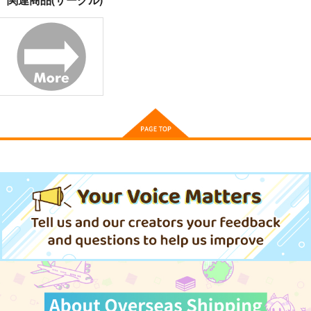
夏色しずく
黒白のアヴェスター 4
Fresh＆Smooth
5年目の放課後
神座万象・第十四機
ロイヤルマウンテン
関
899
770
円
円
（税込）
（税込）
3,144
オリジナル
しずく
円
専売
オリジナル
（税込）
青山 澄香
オリジナル
白峰 莉花
サンプル
サンプル
サンプル
メレ・レタナグア
カート
カート
カート