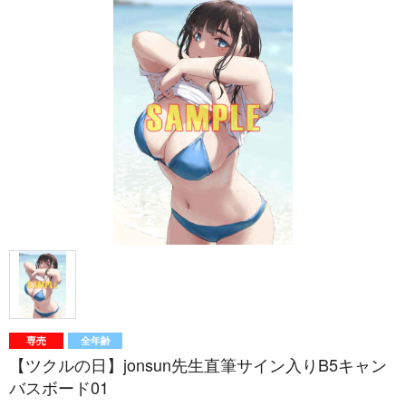
専売
全年齢
【ツクルの日】jonsun先生直筆サイン入りB5キャン
バスボード01