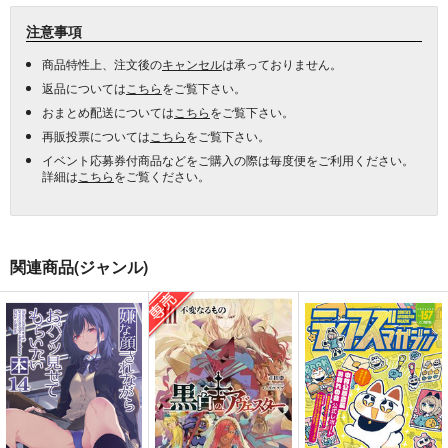
注意事項
商品特性上、注文後の
キャンセル
は承っておりません。
返品については
こちら
をご覧下さい。
おまとめ配送については
こちら
をご覧下さい。
再販投票については
こちら
をご覧下さい。
イベント応募券付商品などをご購入の際は毎度便をご利用ください。
詳細は
こちら
をご覧ください。
関連商品(ジャンル)