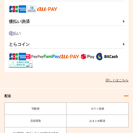
競売でマンションを買
壁配置の話２
通勤道中であの娘がぱ
った話。３
んつを見せてくる本13
さくら研究室
さくら研究室
嘘つき屋
後払い決済
550
円
（税込）
550
662
円
円
（税込）
（税込）
オリジナル
作者
オリジナル
作者
オリジナル
パイセン
パイセン
とらコイン
サンプル
サンプル
サンプル
カート
カート
カート
詳しくはこちら
配送
宅配便
ポスト投函
店頭受取
おまとめ配送