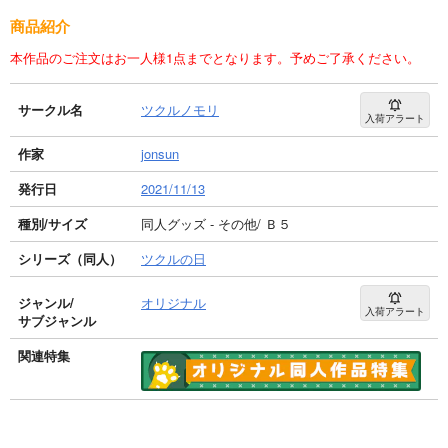
商品紹介
本作品のご注文はお一人様1点までとなります。予めご了承ください。
サークル名
ツクルノモリ
入荷アラート
作家
jonsun
発行日
2021/11/13
種別/サイズ
同人グッズ - その他/ Ｂ５
シリーズ（同人）
ツクルの日
ジャンル/
オリジナル
入荷アラート
サブジャンル
関連特集