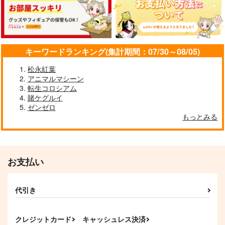
黒白のアヴェスター 1
ぽに子の食レポごはん
≪新刊発売記念
図鑑3
≫【B5アクリルボー
神座万象・第十四機
ド】艶娘幻夢譚
なぐもカレー部
T2 ART WORKS
関
2,200
4,400
キーワードランキング(集計期間：07/30～08/05)
円
円
専売
2,178
（税込）
（税込）
円
専売
（税込）
オリジナル
オリジナル
オリジナル
松永紅葉
アニマルマシーン
サンプル
サンプル
サンプル
転生コロシアム
賭ケグルイ
カート
カート
カート
ゼンゼロ
もっとみる
お支払い
代引き
クレジットカード
キャッシュレス決済