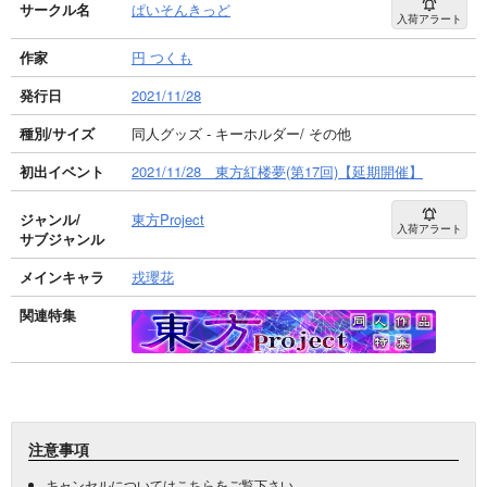
サークル名
ぱいそんきっど
入荷アラート
作家
円 つくも
発行日
2021/11/28
種別/サイズ
同人グッズ - キーホルダー/ その他
初出イベント
2021/11/28 東方紅楼夢(第17回)【延期開催】
ジャンル/
東方Project
入荷アラート
サブジャンル
メインキャラ
戎瓔花
関連特集
注意事項
キャンセルについては
こちら
をご覧下さい。