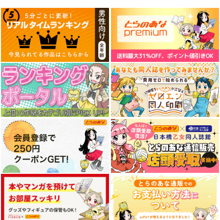
東方スライドキーホル
東方スライドキーホル
東方スライドキーホル
ダー 依神紫苑
ダー レミリア
ダー フランドール
AbsoluteZero
AbsoluteZero
AbsoluteZero
990
990
990
円
円
円
（税込）
（税込）
（税込）
依神紫苑
レミリア・スカーレット
フランドール・スカーレ
ット
サンプル
サンプル
サンプル
作品詳細
作品詳細
作品詳細