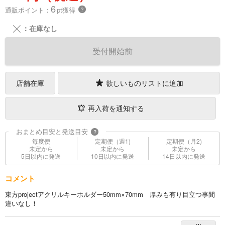
6
通販ポイント：
pt獲得
？
╳
：在庫なし
受付開始前
店舗在庫
欲しいものリストに追加
再入荷を通知する
おまとめ目安と発送目安
?
毎度便
定期便（週1)
定期便（月2)
未定から
未定から
未定から
5日以内に発送
10日以内に発送
14日以内に発送
コメント
東方projectアクリルキーホルダー50mm×70mm 厚みも有り目立つ事間
違いなし！