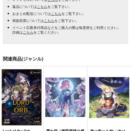
返品については
こちら
をご覧下さい。
おまとめ配送については
こちら
をご覧下さい。
再販投票については
こちら
をご覧下さい。
イベント応募券付商品などをご購入の際は毎度便をご利用ください。
詳細は
こちら
をご覧ください。
関連商品(ジャンル)
Lord of the Orb
零れ桜／黄昏模様の感