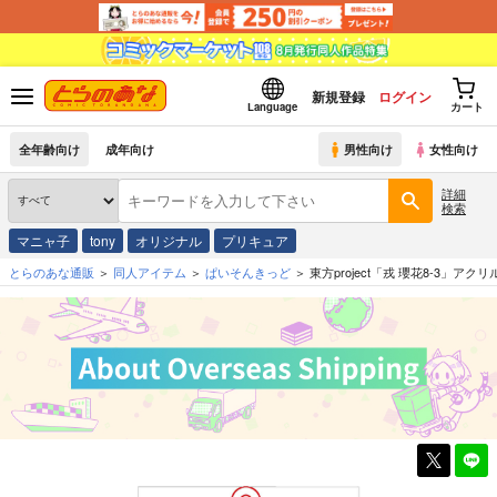
新規登録
ログイン
Language
カート
全年齢向け
成年向け
男性向け
女性向け
詳細
検索
マニャ子
tony
オリジナル
プリキュア
とらのあな通販
同人アイテム
ぱいそんきっど
東方project「戎 瓔花8-3」ア