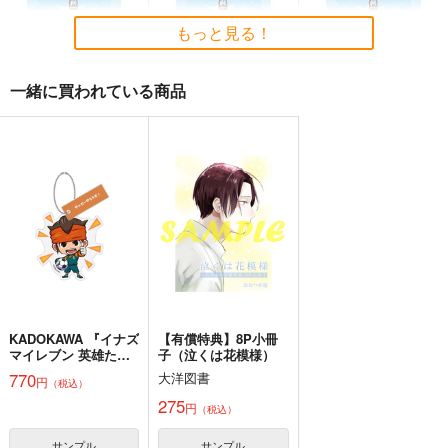
黄昏フロンティア
上海アリス幻樂団
1,430
円
（税込）
もっと見る！
2,200
1,100
円
円
（税込）
（税込）
東方Project
東方Project
東方Project
十六夜 咲夜
一緒に買われている商品
サンプル
サンプル
サンプル
カート
カート
カート
東方スライドキーホル
東方スライドキーホル
東方スライドキーホル
ダー 霧雨魔理沙
ダー 博麗霊夢
ダー 十六夜咲夜
AbsoluteZero
AbsoluteZero
AbsoluteZero
990
990
990
円
円
円
（税込）
（税込）
（税込）
霧雨魔理沙
博麗霊夢
十六夜咲夜
サンプル
サンプル
サンプル
作品詳細
作品詳細
作品詳細
KADOKAWA 『イナズ
【有償特典】8P小冊
マイレブン 英雄たち
子（泣くは花模様）
のヴィクトリーロー
770
大洋図書
円
（税込）
ド』キャラクターアク
必然のカタストロフィ
リルキーホルダ
275
円
（税込）
／Magical-マジカル-
ー Vol.2 円堂 守(再販)
少女フラクタル
サンプル
サンプル