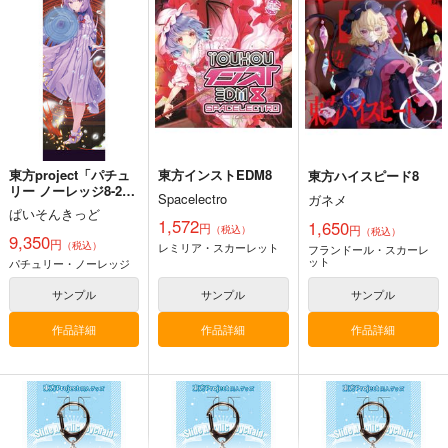
幽閉サテライト
ders.
e Cessation of Dukkh
上海アリス幻樂団
Demetori
a
2,200
円
（税込）
1,760
1,320
円
円
（税込）
（税込）
東方Project
東方Project
東方Project
博麗霊夢
サンプル
サンプル
サンプル
カート
カート
カート
東方project「パチュ
東方インストEDM8
東方ハイスピード8
リー ノーレッジ8-2」
Spacelectro
ガネメ
特大タペストリー
ぱいそんきっど
1,572
1,650
円
円
（税込）
（税込）
9,350
円
（税込）
レミリア・スカーレット
フランドール・スカーレ
ット
パチュリー・ノーレッジ
サンプル
サンプル
サンプル
作品詳細
作品詳細
作品詳細
東方剛欲異聞～水没し
東方紅魔郷～
Clutch Shooter #05
た沈愁地獄
the Embodiment of
Silver Forest
Scarlet Devil～