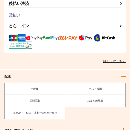
後払い決済
東方インストEDM14
不可測的メトロポリス
御伽噺のカラクリは、
SPACELECTRO
少女フラクタル
幽閉サテライト
とらコイン
2,357
1,572
770
円
円
円
（税込）
（税込）
（税込）
サンプル
サンプル
サンプル
作品詳細
作品詳細
作品詳細
詳しくはこちら
配送
宅配便
ポスト投函
店頭受取
おまとめ配送
11,000円（税込）以上で送料当社負担