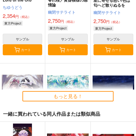
星に寄せる想い/色は
情論
匂へど散りぬるを
ちゆうどう
幽閉サテライト
幽閉サテライト
2,354
円
（税込）
2,750
2,750
円
円
（税込）
（税込）
東方Project
東方Project
東方Project
サンプル
サンプル
サンプル
カート
カート
カート
もっと見る！
一緒に買われている同人作品または類似商品
始まりの雨
東方錦上
寂光寂
京 ～ Fossilized Won
滅 ～ The Truth of th