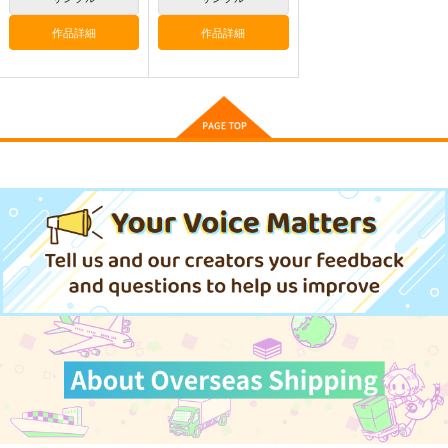
2,750
円
（税込）
作品詳細
作品詳細
東方Project
サンプル
カート
東方スライドキーホル
東方スライドキーホル
東方スライドキーホル
ダー 魂魄妖夢
ダー 古明地さとり
ダー 古明地こいし
AbsoluteZero
AbsoluteZero
AbsoluteZero
990
990
990
円
円
円
（税込）
（税込）
（税込）
魂魄妖夢
古明地さとり
古明地こいし
サンプル
サンプル
サンプル
作品詳細
作品詳細
作品詳細