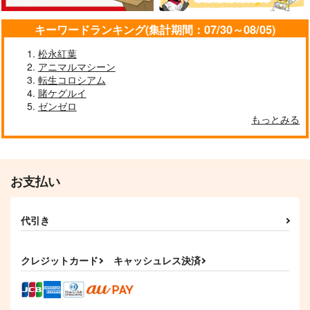
キーワードランキング(集計期間：07/30～08/05)
松永紅葉
ぶちあげアップデー
東方クリアファイル
Illstarred Dive
アニマルマシーン
ト！3
紅美鈴８
FELT
転生コロシアム
Rolling Contact
AbsoluteZero
賭ケグルイ
1,540
円
（税込）
ゼンゼロ
1,430
550
円
円
（税込）
（税込）
もっとみる
紅美鈴
サンプル
サンプル
サンプル
作品詳細
作品詳細
作品詳細
お支払い
代引き
クレジットカード
キャッシュレス決済