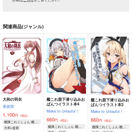
関連商品(ジャンル)
大和の羽衣
艦これ股下潜り込みお
艦これ股下潜り込みお
ぱんつイラスト本4
ぱんつイラスト本2
美術部
Make to Unlauful !
Make to Unlauful !
1,100
円
（税込）
660
660
円
円
（税込）
（税込）
艦隊これくしょん-艦これ-
艦隊これくしょん-艦これ-
艦隊これくしょん-艦これ-
大和×提督