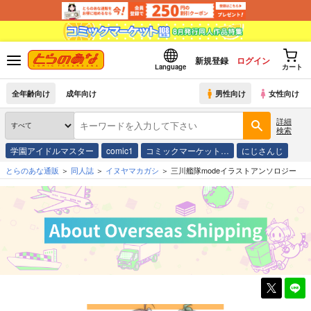
新規登録
ログイン
Language
カート
全年齢向け
成年向け
男性向け
女性向け
詳細
検索
学園アイドルマスター
comic1
コミックマーケット…
にじさんじ
とらのあな通販
同人誌
イヌヤマカガシ
三川艦隊modeイラストアンソロジー