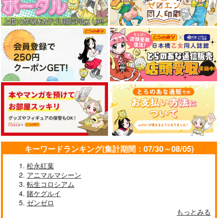
艦隊これくしょん-艦これ-
艦隊これくしょん-艦これ-
艦隊これくしょん-艦これ-
呂500
島風
足柄
ボクカワウソ
長門
コロラド
サンプル
サンプル
サンプル
カート
カート
カート
キーワードランキング(集計期間：07/30～08/05)
松永紅葉
アニマルマシーン
転生コロシアム
賭ケグルイ
ゼンゼロ
もっとみる