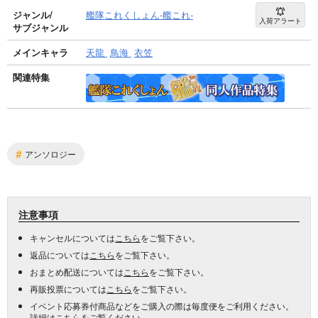
ジャンル/
艦隊これくしょん-艦これ-
入荷アラート
サブジャンル
メインキャラ
天龍
鳥海
衣笠
関連特集
#
アンソロジー
注意事項
キャンセルについては
こちら
をご覧下さい。
返品については
こちら
をご覧下さい。
おまとめ配送については
こちら
をご覧下さい。
再販投票については
こちら
をご覧下さい。
イベント応募券付商品などをご購入の際は毎度便をご利用ください。
詳細は
こちら
をご覧ください。