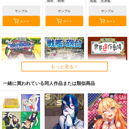
鹿島
朝潮
島風
天津風
サンプル
サンプル
サンプル
カート
カート
カート
もっと見る！
一緒に買われている同人作品または類似商品
Thonbricchi～トンブ
戦艦の砲台 ～海から
艦これ世界迷作劇場～
リちゃんとねこてーと
陸へ！レーザー測量で
赤ずきん・三匹の子ぶ
く
蘇る巨大地下空間・壱
た～
KURONEKO-WORK's-
さざなみ壊変
さといも牧場
岐要塞の全貌
くろねこわぁくす-
1,320
787
円
円
（税込）
（税込）
660
円
ミリタリー
赤城
艦隊これくしょん-艦これ-
（税込）