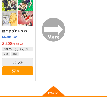
1,100
艦隊これくしょん-艦これ-
円
専売
（税込）
赤城
加賀
飛龍
響
第六駆逐隊
艦隊これくしょん-艦これ-
サンプル
サンプル
サンプル
カート
カート
カート
艦これプロレス24
Mystic Lab
2,200
円
（税込）
艦隊これくしょん-艦これ-
天龍
那珂
サンプル
カート
艦これプロレス 四方
艦これプロレス24
去年ルノアール鎮守府
山話２
で～
Mystic Lab
Paradise of Thunder
Mystic Lab
小書会
～
2,200
円
（税込）
660
550
円
円
（税込）
（税込）
艦隊これくしょん-艦これ-