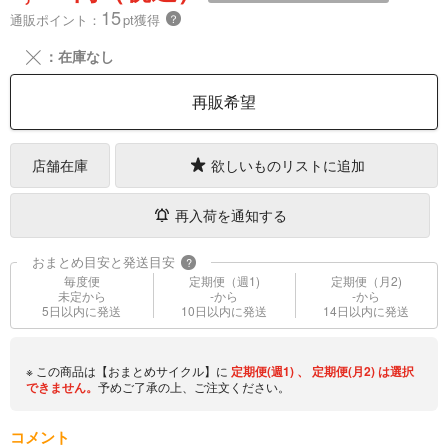
15
通販ポイント：
pt獲得
？
╳
：在庫なし
再販希望
店舗在庫
欲しいものリストに追加
再入荷を通知する
おまとめ目安と発送目安
?
毎度便
定期便（週1)
定期便（月2)
未定から
-から
-から
5日以内に発送
10日以内に発送
14日以内に発送
※ この商品は【おまとめサイクル】に
定期便(週1)
、
定期便(月2)
は選択
できません。
予めご了承の上、ご注文ください。
コメント