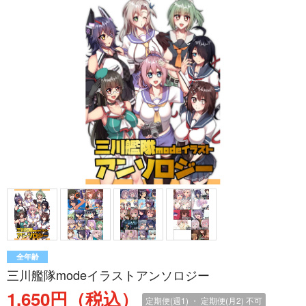
全年齢
三川艦隊modeイラストアンソロジー
1,650円（税込）
定期便(週1) ・ 定期便(月2)
不可