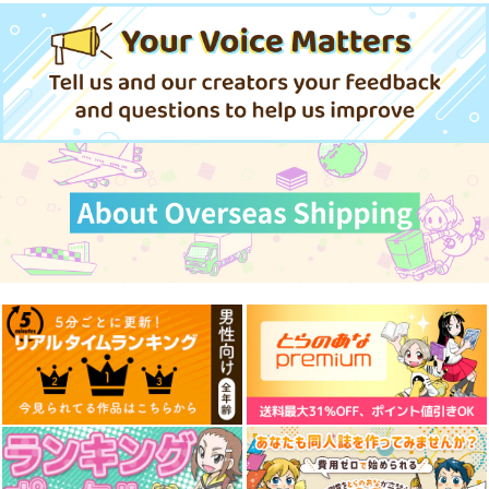
艦隊これくしょん-艦これ-
艦隊これくしょん-艦これ-
天龍
那珂
暁
空母ヲ級
電
サンプル
サンプル
サンプル
カート
カート
カート
妙齢型重巡伝 残念だ
ボクカワウソ戦隊ビッ
I/RO
よ!!足柄さん(48)
クセブン
めるくまある/ALL.
HYPER BRAND
Mystic Lab
1,100
円
専売
（税込）
880
660
円
円
（税込）
（税込）