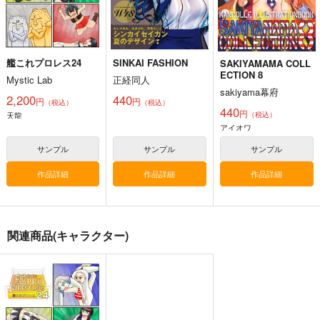
加賀
暁
響
第六駆逐隊
艦隊これくしょん-艦これ-
トンブリ
明石
大淀
サンプル
サンプル
サンプル
艦これプロレス24
SINKAI FASHION
SAKIYAMAMA COLL
カート
カート
カート
ECTION 8
Mystic Lab
正経同人
sakiyama幕府
2,200
440
円
円
（税込）
（税込）
440
円
天龍
（税込）
アイオワ
サンプル
サンプル
サンプル
作品詳細
作品詳細
作品詳細
関連商品(キャラクター)
ゲームマスター響～リ
軍艦・艦載機のひみ
気高き者達の碑
アル脱出ゲーム編～
つ 総集編その19
帝國交響楽団
さといも牧場
EINSATZ GRUPPE
1,870
円
（税込）
＆ MANITOU
787
円
（税込）
艦隊これくしょん-艦これ-