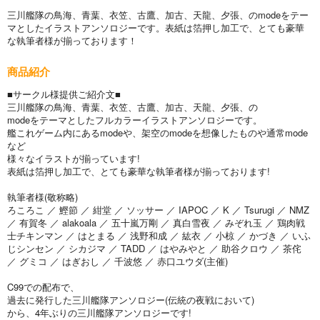
三川艦隊の鳥海、青葉、衣笠、古鷹、加古、天龍、夕張、のmodeをテー
マとしたイラストアンソロジーです。表紙は箔押し加工で、とても豪華
な執筆者様が揃っております！
商品紹介
■サークル様提供ご紹介文■
三川艦隊の鳥海、青葉、衣笠、古鷹、加古、天龍、夕張、の
modeをテーマとしたフルカラーイラストアンソロジーです。
艦これゲーム内にあるmodeや、架空のmodeを想像したものや通常mode
など
様々なイラストが揃っています!
表紙は箔押し加工で、とても豪華な執筆者様が揃っております!
執筆者様(敬称略)
ろころこ ／ 鰹節 ／ 紺堂 ／ ソッサー ／ IAPOC ／ K ／ Tsurugi ／ NMZ
／ 有賀冬 ／ alakoala ／ 五十嵐万剛 ／ 真白雪夜 ／ みぞれ玉 ／ 鶏肉戦
士チキンマン ／ はとまる ／ 浅野和成 ／ 紘衣 ／ 小椋 ／ かづき ／ いふ
じシンセン ／ シカジマ ／ TADD ／ はやみやと ／ 助谷クロウ ／ 茶侘
／ グミコ ／ はぎおし ／ 千波悠 ／ 赤口ユウダ(主催)
C99での配布で、
過去に発行した三川艦隊アンソロジー(伝統の夜戦において)
から、4年ぶりの三川艦隊アンソロジーです!