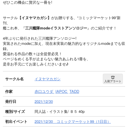
ぜひこの機会に贅沢な一冊を!
サークル
【イヌヤマカガシ】
がお贈りする、“コミックマーケット99”新
刊、
艦これ本、『
三川艦隊modeイラストアンソロジー
』のご紹介です！
4年ぶりに発行された三川艦隊アンソロジー!
実装されたmodeに加え、現在未実装の魅力的なオリジナルmodeまでも収
録。
愛溢れる作品の数々は全提督必見！
ページをめくる手が止まらない魅力あふれる1冊を、
是非お手元にてお楽しみくださいませ♪
サークル名
イヌヤマカガシ
入荷アラート
作家
赤口ユウダ
IAPOC
TADD
発行日
2021/12/30
種別/サイズ
同人誌 - イラスト集/ Ｂ５ 40p
初出イベント
2021/12/30 コミックマーケット99（1日目）