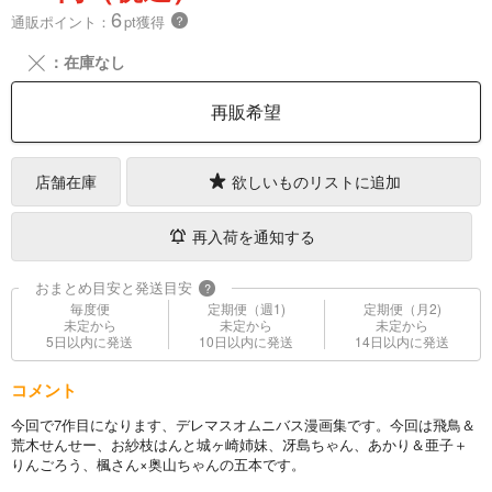
6
通販ポイント：
pt獲得
？
╳
：在庫なし
再販希望
店舗在庫
欲しいものリストに追加
再入荷を通知する
おまとめ目安と発送目安
?
毎度便
定期便（週1)
定期便（月2)
未定から
未定から
未定から
5日以内に発送
10日以内に発送
14日以内に発送
コメント
今回で7作目になります、デレマスオムニバス漫画集です。今回は飛鳥＆
荒木せんせー、お紗枝はんと城ヶ崎姉妹、冴島ちゃん、あかり＆亜子＋
りんごろう、楓さん×奥山ちゃんの五本です。