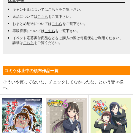
キャンセルについては
こちら
をご覧下さい。
返品については
こちら
をご覧下さい。
おまとめ配送については
こちら
をご覧下さい。
再販投票については
こちら
をご覧下さい。
イベント応募券付商品などをご購入の際は毎度便をご利用ください。
詳細は
こちら
をご覧ください。
コミケ休止中の頒布作品一覧
そういや買ってないな、チェックしてなかったな、という皆々様
へ。