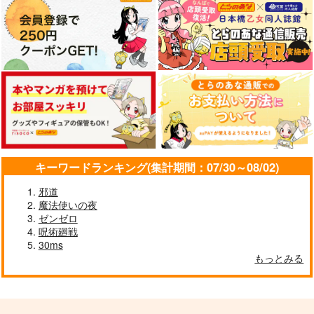
770
円
（税込）
サンプル
サンプル
サンプル
作品詳細
作品詳細
作品詳細
キーワードランキング(集計期間：07/30～08/02)
邪道
魔法使いの夜
ゼンゼロ
呪術廻戦
30ms
もっとみる