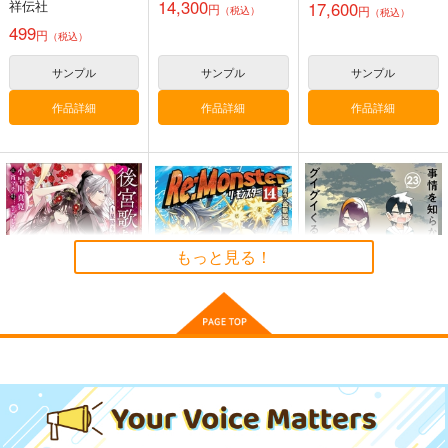
14,300
祥伝社
17,600
円
円
（税込）
（税込）
499
円
（税込）
サンプル
サンプル
サンプル
作品詳細
作品詳細
作品詳細
もっと見る！
後宮歌劇団 星降る宮
Re:Monster 14
事情を知らない転校生
廷の歌姫
がグイグイくる。 23
アルファポリス
マッグガーデン
スクウェア・エニック
792
円
（税込）
ス
1,540
円
（税込）