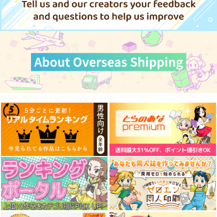
770
円
（税込）
サンプル
サンプル
サンプル
作品詳細
作品詳細
作品詳細
事情を知らない転校生
本日、貴方を愛するの
本日、貴方を愛するの
がグイグイくる。 24
をやめます 王妃と不
をやめます 王妃と不
倫した貴方が悪いので
倫した貴方が悪いので
スクウェア・エニック
アルファポリス
アルファポリス
すよ? 2
すよ? 1
ス
792
792
円
円
（税込）
（税込）