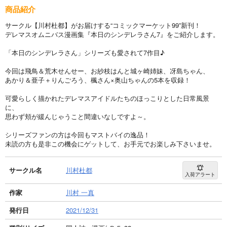
商品紹介
サークル【川村杜都】がお届けする“コミックマーケット99”新刊！
デレマスオムニバス漫画集『本日のシンデレラさん7』をご紹介します。
「本日のシンデレラさん」シリーズも愛されて7作目♪
今回は飛鳥＆荒木せんせー、お紗枝はんと城ヶ崎姉妹、冴島ちゃん、
あかり＆亜子＋りんごろう、楓さん×奥山ちゃんの5本を収録！
可愛らしく描かれたデレマスアイドルたちのほっこりとした日常風景
に、
思わず頬が緩んじゃうこと間違いなしですよ～。
シリーズファンの方は今回もマストバイの逸品！
未読の方も是非この機会にゲットして、お手元でお楽しみ下さいませ。
サークル名
川村杜都
入荷アラート
作家
川村 一真
発行日
2021/12/31