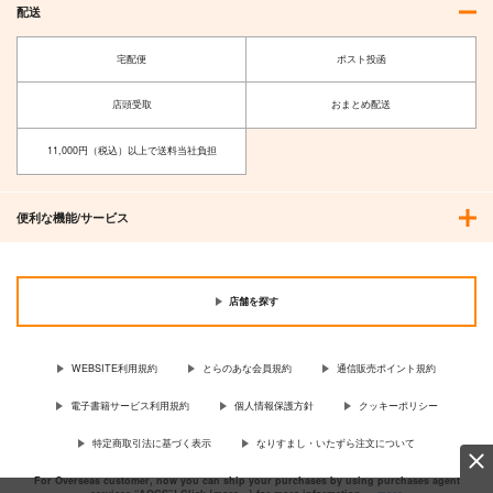
配送
宅配便
ポスト投函
店頭受取
おまとめ配送
11,000円（税込）以上で送料当社負担
便利な機能/サービス
店舗を探す
WEBSITE利用規約
とらのあな会員規約
通信販売ポイント規約
電子書籍サービス利用規約
個人情報保護方針
クッキーポリシー
特定商取引法に基づく表示
なりすまし・いたずら注文について
For Overseas customer, now you can ship your purchases by using purchases agent