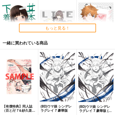
もっと見る！
一緒に買われている商品
#本日の下着報告です
Life is Wonderful!
ダイヤモンド・イン・
２
ザ・ラフ
杜々屋
どじろーブックス
杜々屋
1,100
円
（税込）
787
550
円
円
（税込）
蛍
（税込）
タルタリヤ×蛍
サンプル
サンプル
サンプル
作品詳細
作品詳細
作品詳細
【有償特典】同人誌
(BD)ウマ娘 シンデレ
(BD)ウマ娘 シンデレ
（百と卍 7＆紗久楽さ
ラグレイ 7 豪華版
ラグレイ 7 豪華版 (と
わ画集 纏 -まとひ-）
らのあな限定版)