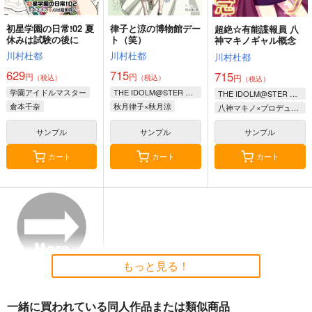
カート
カート
初星学園の日常!02 夏
律子と涼の博物館デー
超絶☆有能諜報員 八
休みは試験の後に
ト（笑）
神マキノギャル概念
川村杜都
川村杜都
川村杜都
629
715
715
円
円
円
（税込）
（税込）
（税込）
学園アイドルマスター
THE IDOLM@STER MILLION LIVE!
THE IDOLM@STER CINDERELLA GIRLS
倉本千奈
秋月律子×秋月涼
八神マキノ×プロデューサー
サンプル
サンプル
サンプル
カート
カート
カート
もっと見る！
一緒に買われている同人作品または類似商品