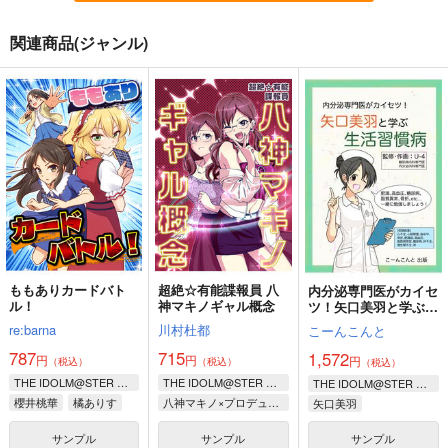
関連商品(ジャンル)
本日のシンデレラさん
新・765アホの子劇場
本日のシンデレラさん
5
4
ついったー3
川村杜都
川村杜都
川村杜都
700
700
700
円
円
円
（税込）
（税込）
（税込）
THE IDOLM@STER CINDERELLA GIRLS
THE IDOLM@STER
THE IDOLM@STER CINDERELLA GIRLS
高垣楓
速水奏
我那覇響
秋月律子
高垣楓
速水奏
高峯のあ
木場真奈美
再販希望
再販希望
再販希望
ももありカードバト
超絶☆有能諜報員 八
内分泌専門医がカイセ
ル！
神マキノギャル概念
ツ！矢口美羽と学ぶ生
活習慣病
re:barna
川村杜都
こーんこんと
787
715
1,572
円
円
円
（税込）
（税込）
（税込）
THE IDOLM@STER CINDERELLA GIRLS
THE IDOLM@STER CINDERELLA GIRLS
THE IDOLM@STER CINDERELLA GIRLS
櫻井桃華
橘ありす
八神マキノ×プロデューサー
矢口美羽
佐々木千枝
サンプル
サンプル
サンプル