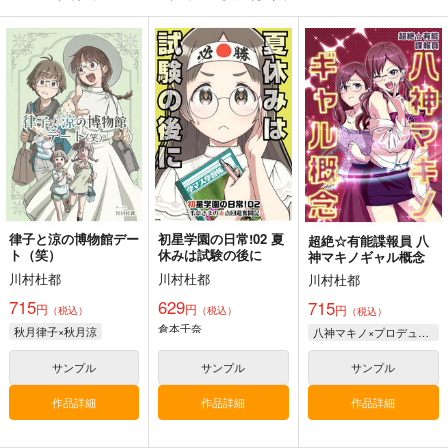
律子と涼の博物館デー
初星学園の日常!02 夏
超絶☆有能諜報員 八
ト（笑）
休みは試験の後に
神マキノギャル概念
川村杜都
川村杜都
川村杜都
715
629
715
円
円
円
（税込）
（税込）
（税込）
倉本千奈
秋月律子×秋月涼
八神マキノ×プロデューサー
サンプル
サンプル
サンプル
作品詳細
作品詳細
作品詳細