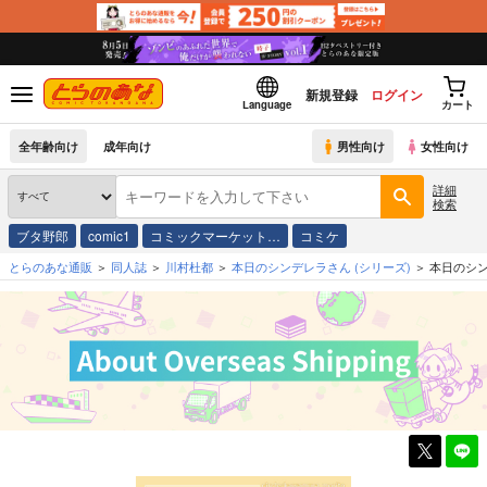
新規登録
ログイン
Language
カート
全年齢向け
成年向け
男性向け
女性向け
詳細
検索
ブタ野郎
comic1
コミックマーケット…
コミケ
とらのあな通販
同人誌
川村杜都
本日のシンデレラさん
(シリーズ)
本日のシン