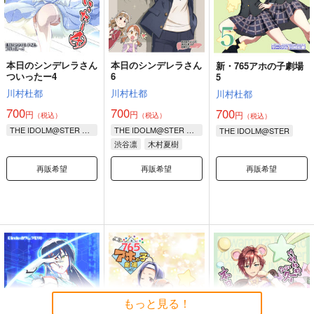
本日のシンデレラさん
本日のシンデレラさん
新・765アホの子劇場
ついったー4
6
5
川村杜都
川村杜都
川村杜都
700
700
700
円
円
円
（税込）
（税込）
（税込）
THE IDOLM@STER CINDERELLA GIRLS
THE IDOLM@STER CINDERELLA GIRLS
THE IDOLM@STER
渋谷凛
木村夏樹
木場真奈美
再販希望
再販希望
再販希望
もっと見る！