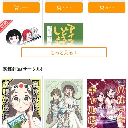
カート
カート
カート
765 STAY HOME 劇
新・765アホの子劇場
本日のシンデレラさん
場
3
ついったー2
川村杜都
川村杜都
川村杜都
700
858
858
円
円
円
（税込）
（税込）
（税込）
もっと見る！
THE IDOLM@STER
THE IDOLM@STER
THE IDOLM@STER CINDERELLA GIRLS
天海春香
向井拓海
夢見りあむ
神谷奈緒
関連商品(サークル)
再販希望
再販希望
再販希望
ドンキホーテの休日
アイマスどうでしょう
【総集編5】
ニュートン工房
桃京武戯夜
550
円
専売
（税込）
1,100
円
（税込）
THE IDOLM@STER CINDERELLA GIRLS
THE IDOLM@STER CINDERELLA GIRLS
氏家むつみ
佐藤心
安部菜々
イヴ・サンタクロース
井村雪菜
サンプル
サンプル