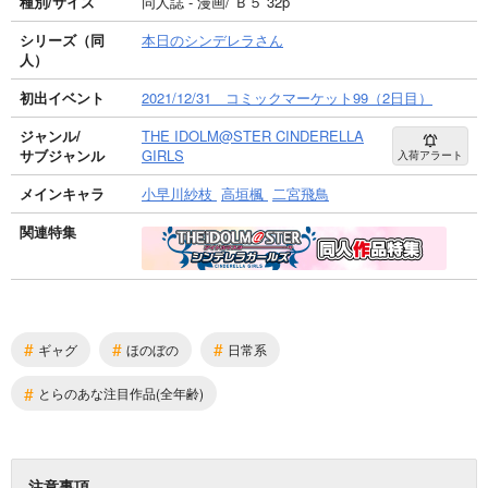
種別/サイズ
同人誌 - 漫画/ Ｂ５ 32p
シリーズ（同
本日のシンデレラさん
人）
初出イベント
2021/12/31 コミックマーケット99（2日目）
ジャンル/
THE IDOLM@STER CINDERELLA
サブジャンル
GIRLS
入荷アラート
メインキャラ
小早川紗枝
高垣楓
二宮飛鳥
関連特集
#
#
#
ギャグ
ほのぼの
日常系
#
とらのあな注目作品(全年齢)
注意事項