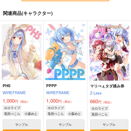
関連商品(キャラクター)
ピタゴラリング
PPP
ホロライブ缶バッチ
（兎田ぺこら）
Z-Less
WIREFRAME
G.G.W
660
1,000
円
円
（税込）
（税込）
220
円
八九寺真宵
兎田ぺこら
（税込）
兎田ぺこら
[2608]シオリ・ノヴェ
[2608]特製色紙 風真
ホロライブ・ICステッ
ラ アクスタ
いろは
カー（輪堂千速）
サンプル
サンプル
サンプル
くわい屋
くわい屋
G.G.W
作品詳細
作品詳細
作品詳細
1,572
787
440
円
円
専売
専売
円
専売
（税込）
（税込）
（税込）
ホロライブ
ホロライブ
ホロライブ
輪堂千速
PHS
PPPP
マリぺぇタダ揉み券
シオリ・ノヴェラ
風真いろは
WIREFRAME
WIREFRAME
Z-Less
1,000
1,000
660
サンプル
サンプル
サンプル
円
円
円
（税込）
（税込）
（税込）
ホロライブ
ホロライブ
ホロライブ
作品詳細
作品詳細
カート
兎田ぺこら
小森めと
兎田ぺこら
小森めと
兎田ぺこら
宝鐘マリン
サンプル
サンプル
サンプル
綺々羅々ヴィヴィ