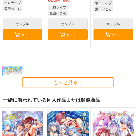
円
（税込）
ホロライブ
ホロライブ
ホロライブ
兎田ぺこら
兎田ぺこら
兎田ぺこら
宝鐘マリン
宝鐘マリン
宝鐘マリン
綺々羅々ヴィヴィ
雪花ラミィ
サンプル
サンプル
サンプル
カート
カート
カート
HOLO A LIVE vol.4
PPPP
ホロライブ缶バッチ
（雪花ラミィ）
tex-mex
WIREFRAME
G.G.W
1,100
1,000
円
円
（税込）
（税込）
セール中
専売
ホロライブ
ホロライブ
もっと見る！
220
円
兎田ぺこら
小森めと
（税込）
ホロライブ
雪花ラミィ
一緒に買われている同人作品または類似商品
サンプル
サンプル
サンプル
ピタゴラリング
カート
カート
カート
Z-Less
660
円
（税込）