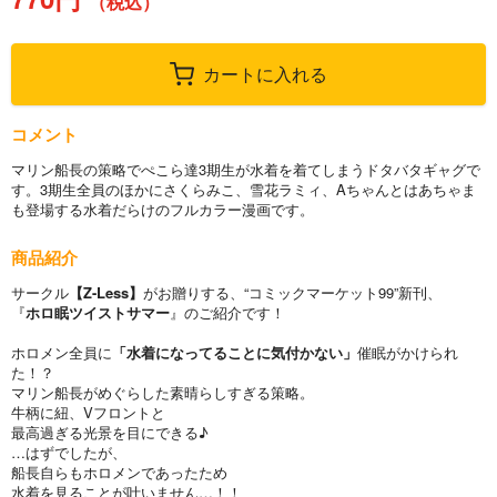
（税込）
カートに入れる
コメント
マリン船長の策略でぺこら達3期生が水着を着てしまうドタバタギャグで
す。3期生全員のほかにさくらみこ、雪花ラミィ、Aちゃんとはあちゃま
も登場する水着だらけのフルカラー漫画です。
商品紹介
サークル
【Z-Less】
がお贈りする、“コミックマーケット99”新刊、
『
ホロ眠ツイストサマー
』のご紹介です！
ホロメン全員に
「水着になってることに気付かない」
催眠がかけられ
た！？
マリン船長がめぐらした素晴らしすぎる策略。
牛柄に紐、Vフロントと
最高過ぎる光景を目にできる♪
…はずでしたが、
船長自らもホロメンであったため
水着を見ることが叶いません…！！