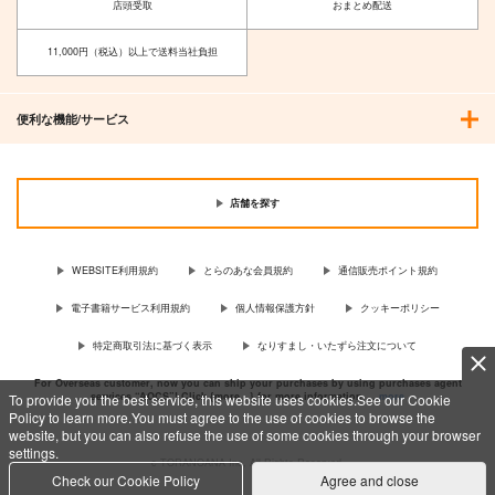
店頭受取
おまとめ配送
11,000円（税込）以上で送料当社負担
便利な機能/サービス
店舗を探す
WEBSITE利用規約
とらのあな会員規約
通信販売ポイント規約
電子書籍サービス利用規約
個人情報保護方針
クッキーポリシー
特定商取引法に基づく表示
なりすまし・いたずら注文について
For Overseas customer, now you can ship your purchases by using purchases agent
services “AOCS”! Click {more…} for more information …
more
To provide you the best service, this website uses cookies.See our Cookie
Policy to learn more.You must agree to the use of cookies to browse the
website, but you can also refuse the use of some cookies through your browser
settings.
c TORANOANA Inc, All Rights Reserved.
Check our Cookie Policy
Agree and close