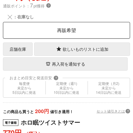
7
通販ポイント：
pt獲得
？
╳
：在庫なし
再販希望
店舗在庫
欲しいものリストに追加
再入荷を通知する
おまとめ目安と発送目安
?
毎度便
定期便（週1)
定期便（月2)
未定から
未定から
未定から
5日以内に発送
10日以内に発送
14日以内に発送
200円
セット値引きとは
?
この商品も買うと
値引き適用！
ホロ眠ツイストサマー
電子書籍
770円