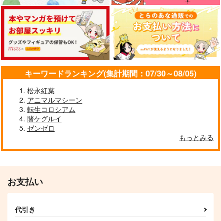
キーワードランキング(集計期間：07/30～08/05)
松永紅葉
アニマルマシーン
転生コロシアム
賭ケグルイ
ゼンゼロ
もっとみる
お支払い
代引き