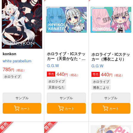
konkon
ホロライブ・ICステッ
ホロライブ・ICステッ
カー（天音かなた・ナ
カー（博衣こより）
white parabellum
ース衣装）
G.G.W
G.G.W
785
円
（税込）
440
440
円
専売
円
専売
（税込）
（税込）
ホロライブ
ホロライブ
ホロライブ
天音かなた
博衣こより
サンプル
サンプル
サンプル
カート
カート
カート