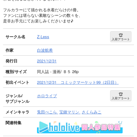
フルカラーにて描かれる水着だらけの1冊。
ファンには堪らない素敵なシーンの数々を、
是非お手元にてお楽しみくださいませ♪
サークル名
Z-Less
入荷アラート
作家
白波航希
発行日
2021/12/31
種別/サイズ
同人誌 - 漫画/ Ｂ５ 26p
初出イベント
2021/12/31 コミックマーケット99（2日目）
ジャンル/
ホロライブ
入荷アラート
サブジャンル
メインキャラ
兎田ぺこら
宝鐘マリン
さくらみこ
関連特集