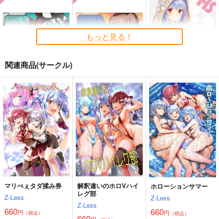
もっと見る！
関連商品(サークル)
ホロライブ・ICステッ
ホロライブ・ICステッ
PHS
カー（沙花叉クロヱ）
カー（戌神ころね・制
WIREFRAME
服衣装）
G.G.W
G.G.W
1,000
円
（税込）
440
440
円
円
専売
専売
（税込）
（税込）
ホロライブ
ホロライブ
ホロライブ
兎田ぺこら
小森めと
沙花叉クロヱ
戌神ころね
サンプル
サンプル
サンプル
カート
カート
カート
マリぺぇタダ揉み券
解釈違いのホロVハイ
ホローションサマー
レグ部
Z-Less
Z-Less
Z-Less
660
660
円
円
（税込）
（税込）
660