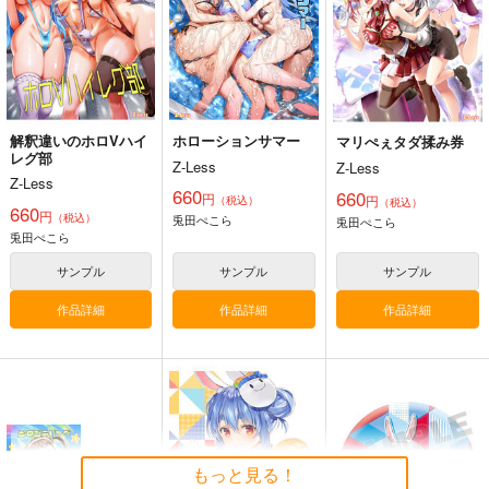
化物語
八九寺真宵
神原駿河
千石撫子
サンプル
カート
解釈違いのホロVハイ
ホローションサマー
マリぺぇタダ揉み券
レグ部
Z-Less
Z-Less
Z-Less
660
660
円
円
（税込）
（税込）
660
円
（税込）
兎田ぺこら
兎田ぺこら
Pekorism TB
HOLO A LIVE
Holoらくがき集
兎田ぺこら
WIREFRAME
tex-mex
tex-mex
サンプル
サンプル
サンプル
1,000
1,100
917
円
円
円
専売
（税込）
（税込）
（税込）
作品詳細
作品詳細
作品詳細
バーチャルYoutuber
ホロライブ
ホロライブ
兎田ぺこら
小森めと
サンプル
サンプル
サンプル
カート
カート
カート
もっと見る！