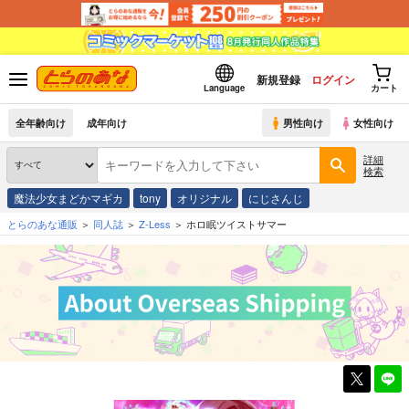
新規登録
ログイン
Language
カート
全年齢向け
成年向け
男性向け
女性向け
詳細
検索
魔法少女まどかマギカ
tony
オリジナル
にじさんじ
とらのあな通販
同人誌
Z-Less
ホロ眠ツイストサマー