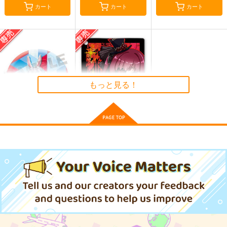
カート
カート
カート
PPPP
PHS
Pekorism TB
WIREFRAME
WIREFRAME
WIREFRAME
1,000
1,000
1,000
円
円
円
（税込）
（税込）
（税込）
兎田ぺこら
兎田ぺこら
兎田ぺこら
もっと見る！
サンプル
サンプル
サンプル
ホロライブ・ICステッ
カー（綺々羅々ヴィヴ
作品詳細
作品詳細
作品詳細
ィ）
G.G.W
440
円
専売
（税込）
ホロライブ缶バッチ
ホロライブ・アクリル
ホロライブ
（兎田ぺこら）
キーホルダー（宝鐘マ
リン・ゴスロリ衣装）
綺々羅々ヴィヴィ
G.G.W
G.G.W
サンプル
セール中
専売
セール中
専売
220
550
円
円
（税込）
（税込）
カート
ホロライブ
ホロライブ
兎田ぺこら
宝鐘マリン