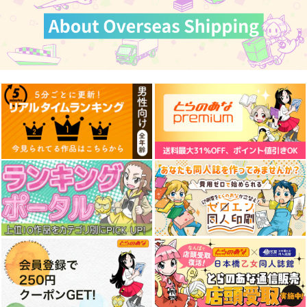
サンプル
サンプル
ホロライブ-ぺこらマ
YUGMIX 2019 SUMM
カート
カート
マ-160CMX50CM抱き
ER
枕カバー【YC1259】
eb
YUGMMIX
13,200
770
円
円
（税込）
（税込）
ぺこらママ
長谷みこと
サンプル
サンプル
作品詳細
作品詳細