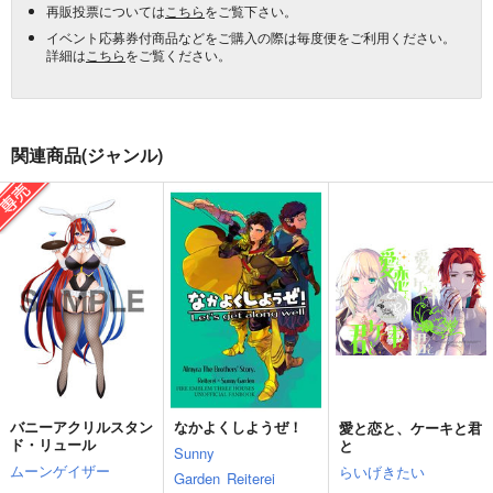
再販投票については
こちら
をご覧下さい。
イベント応募券付商品などをご購入の際は毎度便をご利用ください。
詳細は
こちら
をご覧ください。
関連商品(ジャンル)
バニーアクリルスタン
なかよくしようぜ！
愛と恋と、ケーキと君
ド・リュール
と
Sunny
ムーンゲイザー
らいげきたい
Garden
Reiterei