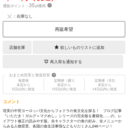
35
通販ポイント：
pt獲得
？
╳
：在庫なし
再販希望
店舗在庫
欲しいものリストに追加
再入荷を通知する
おまとめ目安と発送目安
?
毎度便
定期便（週1)
定期便（月2)
未定から
未定から
未定から
5日以内に発送
10日以内に発送
14日以内に発送
コメント
現実の中世ヨーロッパ文化からフォドラの食文化を探る！ ブログ記事
『いただき！ガルグ＝マクめし』シリーズの完全版を書籍化……の、レ
イアウト修正の読みやす版。全キャラクターの食の好み、全メニューか
らみる人物背景、各国の食生活事情などもりだくさん246ページ！