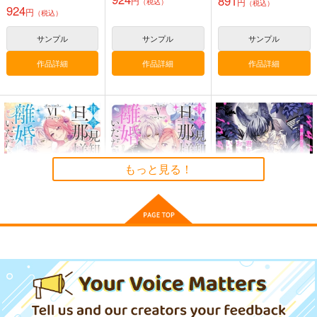
891
円
円
（税込）
（税込）
ます 1
924
円
（税込）
サンプル
サンプル
サンプル
作品詳細
作品詳細
作品詳細
もっと見る！
拝啓見知らぬ旦那様、
拝啓見知らぬ旦那様、
君をおいしくいただき
離婚していただきま
離婚していただきま
ます
す 6
す 5
KADOKAWA
KADOKAWA
竹書房
924
792
1,034
円
円
円
（税込）
（税込）
（税込）