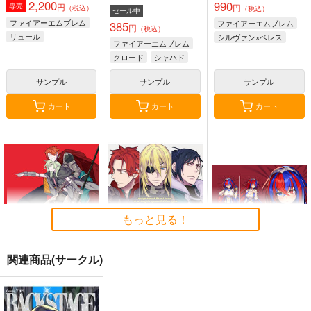
2,200
990
円
専売
円
（税込）
（税込）
セール中
ファイアーエムブレム
ファイアーエムブレム
385
円
（税込）
リュール
シルヴァン×ベレス
ファイアーエムブレム
クロード
シャハド
サンプル
サンプル
サンプル
カート
カート
カート
もっと見る！
関連商品(サークル)
青のコントレイル
kisses
ファイアーエムブレム
エンゲージ -リュー
らいげきたい
らいげきたい