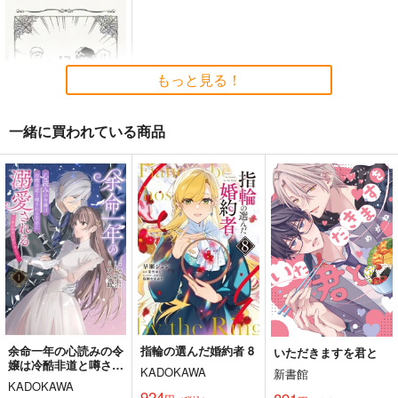
もっと見る！
一緒に買われている商品
入ったらもれなくすっ
ぽんぽんになる部屋
矛盾しとる。
315
円
（税込）
ライオス×マルシル
サンプル
作品詳細
余命一年の心読みの令
指輪の選んだ婚約者 8
いただきますを君と
嬢は冷酷非道と噂され
KADOKAWA
新書館
る皇帝に溺愛され
KADOKAWA
る 彼の本音は甘すぎ
924