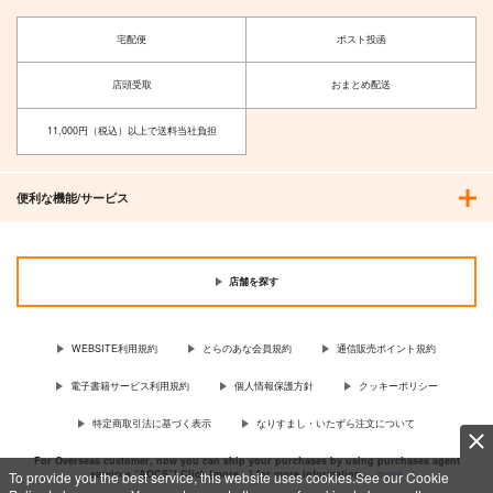
宅配便
ポスト投函
店頭受取
おまとめ配送
11,000円（税込）以上で送料当社負担
便利な機能/サービス
店舗を探す
WEBSITE利用規約
とらのあな会員規約
通信販売ポイント規約
電子書籍サービス利用規約
個人情報保護方針
クッキーポリシー
特定商取引法に基づく表示
なりすまし・いたずら注文について
For Overseas customer, now you can ship your purchases by using purchases agent
services “AOCS”! Click {more…} for more information …
more
To provide you the best service, this website uses cookies.See our Cookie