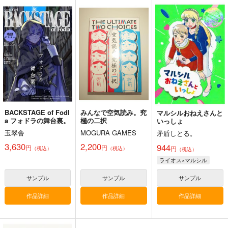
てふてね
玉翠舎
660
3,630
円
円
（税込）
（税込）
ファイアーエムブレム
ファイアーエムブレム
ベレト×ベルナデッタ
サンプル
サンプル
カート
カート
BACKSTAGE of Fodl
みんなで空気読み。究
マルシルおねえさんと
a フォドラの舞台裏。
極の二択
いっしょ
玉翠舎
MOGURA GAMES
矛盾しとる。
3,630
2,200
944
円
円
円
（税込）
（税込）
（税込）
ライオス×マルシル
サンプル
サンプル
サンプル
作品詳細
作品詳細
作品詳細