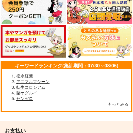
キーワードランキング(集計期間：07/30～08/05)
松永紅葉
アニマルマシーン
転生コロシアム
賭ケグルイ
ゼンゼロ
もっとみる
お支払い