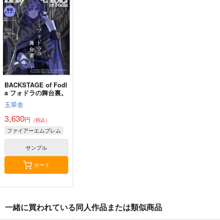
ル-160x50CM抱き枕カ
eb
バー【YC1165】
1,485
1,595
円
円
（税込）
（税込）
13,200
円
（税込）
ファイアーエムブレム
ファイアーエムブレム
ファイアーエムブレム
シルヴァン×ベレス
ディミトリ×ベレス
リュール
サンプル
サンプル
サンプル
作品詳細
カート
カート
BACKSTAGE of Fodl
a フォドラの舞台裏。
玉翠舎
3,630
円
（税込）
ファイアーエムブレム
サンプル
カート
一緒に買われている同人作品または類似商品
なんでこの人と店番な
BACKSTAGE of Fodl
んですか！？
a フォドラの舞台裏。