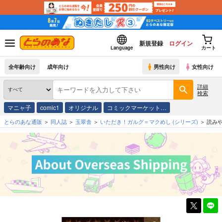
新規登録
ログイン
Language
カート
全年齢向け
成年向け
男性向け
女性向け
詳細
検索
マニャ子
comic1
オリジナル
コミックマーケット…
とらのあな通販
同人誌
玉翠舎
いただき！ガルグ＝マクめし
(シリーズ)
読み