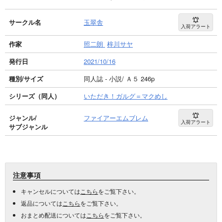
サークル名
玉翠舎
入荷アラート
作家
照二朗
梓川サヤ
発行日
2021/10/16
種別/サイズ
同人誌 - 小説/ Ａ５ 246p
シリーズ（同人）
いただき！ガルグ＝マクめし
ジャンル/
ファイアーエムブレム
入荷アラート
サブジャンル
注意事項
キャンセルについては
こちら
をご覧下さい。
返品については
こちら
をご覧下さい。
おまとめ配送については
こちら
をご覧下さい。