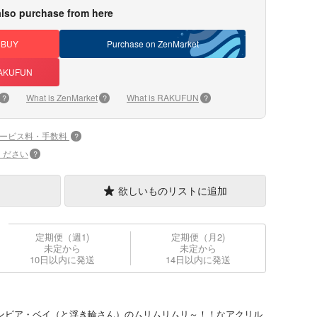
lso purchase from here
DBUY
Purchase on ZenMarket
 RAKUFUN
What is ZenMarket
What is RAKUFUN
?
?
?
サービス料・手数料
?
ください
?
欲しいものリストに追加
定期便（週1)
定期便（月2)
未定から
未定から
10日以内に発送
14日以内に発送
軽空母、ガンビア・ベイ（と浮き輪さん）のムリムリムリ～！！なアクリル