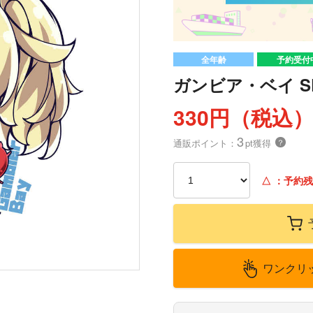
全年齢
予約受付
ガンビア・ベイ 
330円（税込
3
通販ポイント：
pt獲得
？
△
：予約残
ワンクリ