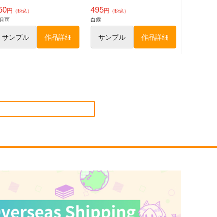
50
495
円
円
（税込）
（税込）
月雨
白露
サンプル
作品詳細
サンプル
作品詳細
艦の砲台 ～三次元測量で解
Yellow B-
明かす 対馬要塞・海軍砲塔
side Guitar Collection
の興亡
さざなみ壊変
Yellow Squadron
,320
4,620
円
円
（税込）
（税込）
ミリタリー
加賀
赤城
艦隊これくしょん-艦これ-
サンプル
カート
サンプル
カート