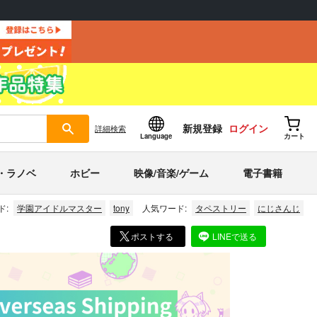
新規登録
ログイン
詳細
検索
Language
カート
・ラノベ
ホビー
映像/音楽/ゲーム
電子書籍
ド:
学園アイドルマスター
tony
人気ワード:
タペストリー
にじさんじ
ポストする
LINEで送る