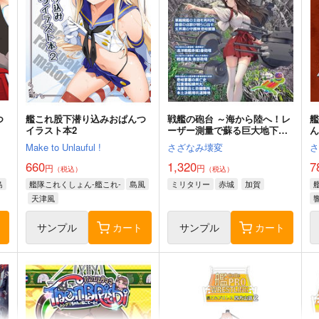
つ
艦これ股下潜り込みおぱんつ
戦艦の砲台 ～海から陸へ！レ
イラスト本2
ーザー測量で蘇る巨大地下空
間・壱岐要塞の全貌
Make to Unlauful !
さざなみ壊変
660
1,320
7
円
円
（税込）
（税込）
島
艦隊これくしょん-艦これ-
島風
ミリタリー
赤城
加賀
天津風
ト
サンプル
カート
サンプル
カート