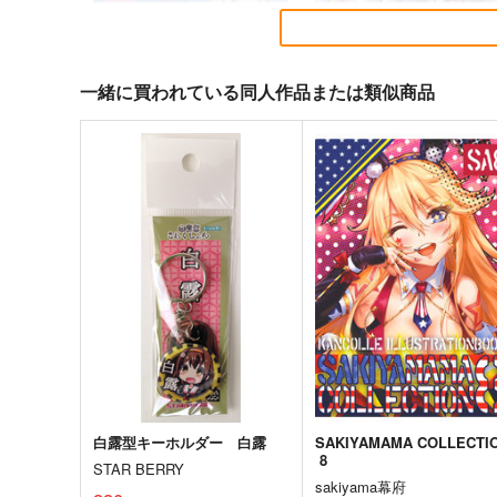
一緒に買われている同人作品または類似商品
軍艦・艦載機のひみつ 総集編
気高き者達の碑
その19
帝國交響楽団
EINSATZ GRUPPE ＆
1,870
円
（税込）
MANITOU
艦隊これくしょん-艦これ-
赤
1,100
円
専売
（税込）
加賀
飛龍
艦隊これくしょん-艦これ-
サンプル
カート
サンプル
カー
白露型キーホルダー 白露
SAKIYAMAMA COLLECTI
8
STAR BERRY
sakiyama幕府