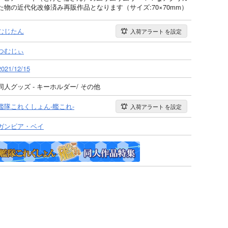
物の近代化改修済み再販作品となります（サイズ:70×70mm）
むじたん
入荷アラート
を設定
つむじぃ
2021/12/15
同人グッズ - キーホルダー/ その他
艦隊これくしょん-艦これ-
入荷アラート
を設定
ガンビア・ベイ