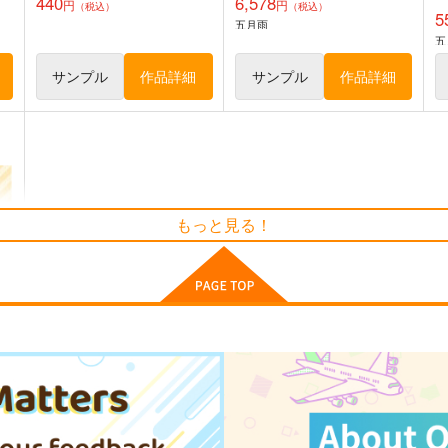
440
6,578
円
円
（税込）
（税込）
5
五月雨
五
サンプル
作品詳細
サンプル
作品詳細
もっと見る！
ブ
I/RO
妙齢型重巡伝 残念だよ!!足柄
戦
さん(47)
き
めるくまある/ALL.
HYPER BRAND
1,100
円
専売
（税込）
880
1
円
（税込）
艦隊これくしょん-艦これ-
艦隊これくしょん-艦これ-
足柄
呂500
島風
ド
ト
サンプル
カート
サンプル
カート