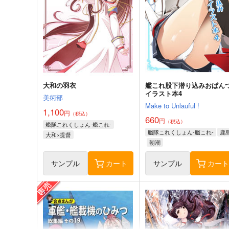
大和の羽衣
艦これ股下潜り込みおぱん
イラスト本4
美術部
Make to Unlauful !
1,100
円
（税込）
660
円
（税込）
艦隊これくしょん-艦これ-
艦隊これくしょん-艦これ-
鹿
大和×提督
朝潮
サンプル
カート
サンプル
カー