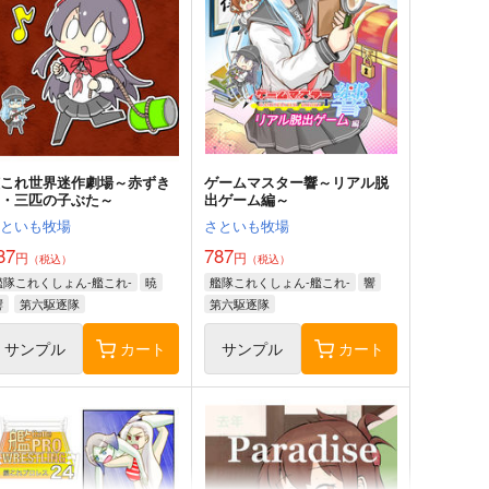
艦これ世界迷作劇場～赤ずき
ゲームマスター響～リアル脱
ん・三匹の子ぶた～
出ゲーム編～
さといも牧場
さといも牧場
87
787
円
円
（税込）
（税込）
艦隊これくしょん-艦これ-
暁
艦隊これくしょん-艦これ-
響
響
第六駆逐隊
第六駆逐隊
サンプル
カート
サンプル
カート