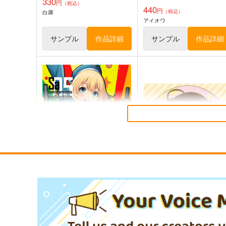
330
円
（税込）
440
円
（税込）
白露
アイオワ
サンプル
作品詳細
サンプル
作品詳細
妙齢型重巡伝 残念だよ!!足柄
ボクカワウソ戦隊ビックセ
さん(48)
ン
HYPER BRAND
Mystic Lab
880
660
円
円
（税込）
（税込）
艦隊これくしょん-艦これ-
足柄
艦隊これくしょん-艦これ-
ボクカワウソ
長門
コロラ
SAKIYAMAMA COLECTION
白露型缶バッジ２ 時雨
サンプル
カート
サンプル
カー
VOL.5
STAR BERRY
sakiyama幕府