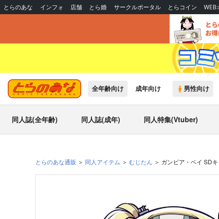
とらのあな
インフォ
店舗
とら婚
サークルポータル
とらコイン
WE
全年齢向け
成年向け
男性向け
同人誌(全年齢)
同人誌(成年)
同人特集(Vtuber)
とらのあな通販
同人アイテム
むじたん
ガンビア・ベイ SD