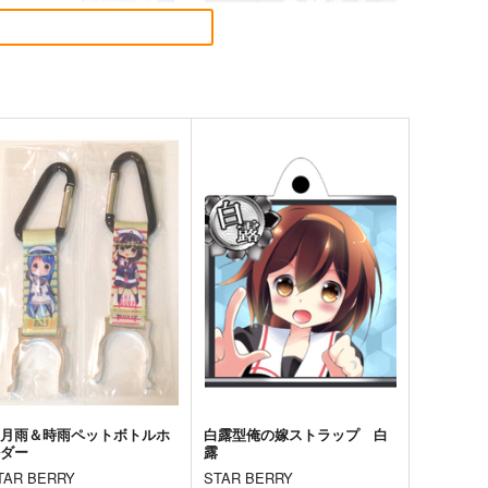
これプロレス24
去年ルノアール鎮守府で～
Paradise of Thunder～
ystic Lab
小書会
,200
円
（税込）
550
円
（税込）
艦隊これくしょん-艦これ-
天龍
艦隊これくしょん-艦これ-
電
那珂
サンプル
カート
サンプル
カート
五月雨＆時雨ペットボトルホ
白露型俺の嫁ストラップ 白
ルダー
露
TAR BERRY
STAR BERRY