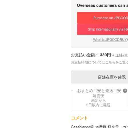
Overseas customers can a
Purchase on JPGOO
Ship internationally via
What is JPGOODBUY
お支払い金額：
330円
+
送料+
お支払時期についてはこちらをご覧
店舗在庫
を確認
おまとめ目安と発送目安
?
毎度便
未定から
5日以内に発送
コメント
Casablanca級 19番艦 