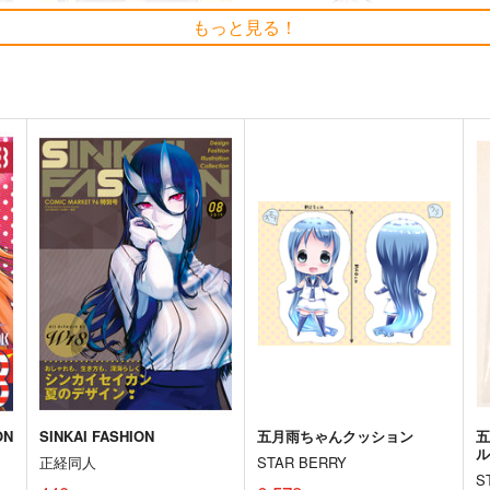
もっと見る！
Thonbricchi～トンブリちゃ
艦これプロレス 四方山話２
艦
んとねこてーとく
Mystic Lab
M
KURONEKO-WORK's-くろね
660
2
円
（税込）
こわぁくす-
城
艦隊これくしょん-艦これ-
暁
660
円
（税込）
空母ヲ級
艦隊これくしょん-艦これ-
トンブリ
明石
大淀
ト
サンプル
カート
サンプル
カート
ON
SINKAI FASHION
五月雨ちゃんクッション
正経同人
STAR BERRY
S