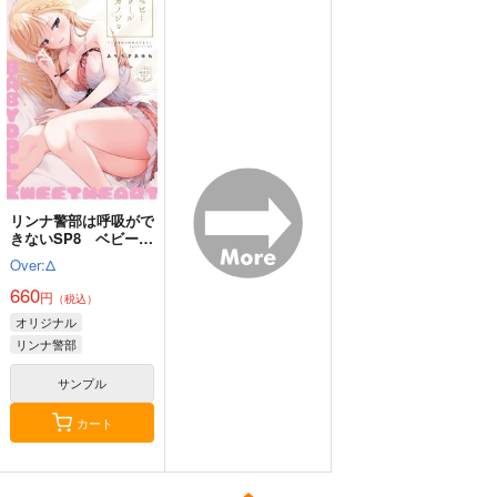
ペストが明けたら遊び
ましょう! 中世ヨーロ
ッパ世界と現代文明ス
KADOKAWA
ローライフ 2
924
円
（税込）
サンプル
作品詳細
リンナ警部は呼吸がで
きないSP8 ベビード
ールカノジョ
Over:Δ
660
円
（税込）
オリジナル
リンナ警部
サンプル
カート