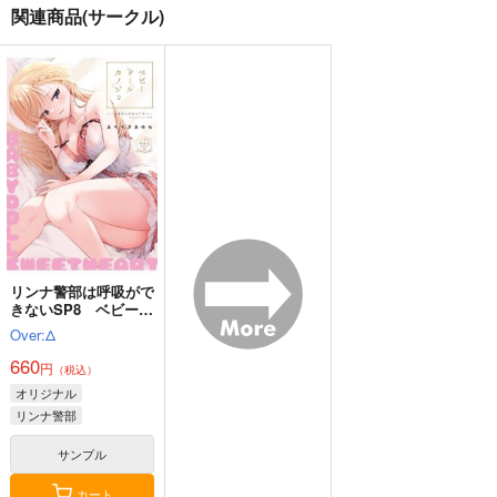
関連商品(サークル)
夏色しずく
黒白のアヴェスター 4
Fresh＆Smooth
5年目の放課後
神座万象・第十四機
ロイヤルマウンテン
関
899
770
円
円
（税込）
（税込）
3,144
オリジナル
しずく
円
専売
オリジナル
（税込）
青山 澄香
オリジナル
白峰 莉花
サンプル
サンプル
サンプル
メレ・レタナグア
カート
カート
カート
リンナ警部は呼吸がで
きないSP8 ベビード
ールカノジョ
Over:Δ
660
円
（税込）
オリジナル
リンナ警部
サンプル
カート