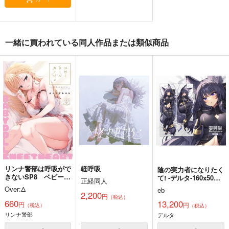
コミケ童話の裏話総集
FETISH ACADEMY
黒白のアヴェスター 2
編4
一緒に買われている同人作品または類似商品
ロイヤルマウンテン
神座万象・第十四機
おのでら総本舗
関
770
円
（税込）
1,540
円
（税込）
2,178
オリジナル
円
専売
（税込）
オリジナル
メロス
青山 澄香
オリジナル
白峰 莉花
サンプル
サンプル
サンプル
メレ・レタナグア
カート
カート
カート
リンナ警部は呼吸がで
軽呼吸
陰の実力者になりたく
きないSP8 ベビード
て! -デルタ-160x50CM
正経同人
ールカノジョ
抱き枕カバー
Over:Δ
eb
【1173】
2,200
円
（税込）
660
13,200
円
円
（税込）
（税込）
リンナ警部
デルタ