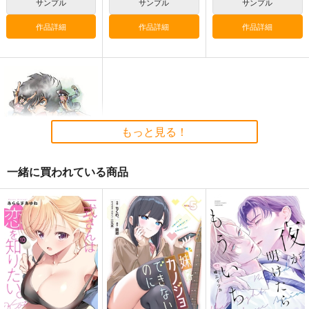
サンプル
サンプル
サンプル
作品詳細
作品詳細
作品詳細
黒白のアヴェスター 1
ぽに子の食レポごはん
≪新刊発売記念
図鑑3
≫【B5アクリルボー
神座万象・第十四機
ド】艶娘幻夢譚
なぐもカレー部
T2 ART WORKS
関
2,200
4,400
円
円
専売
2,178
（税込）
（税込）
円
専売
（税込）
オリジナル
オリジナル
オリジナル
サンプル
サンプル
サンプル
もっと見る！
カート
カート
カート
一緒に買われている商品
あしたのシマモトさ
ん 自粛明け再起動編
ウラシマモト
330
円
（税込）
サンプル
作品詳細