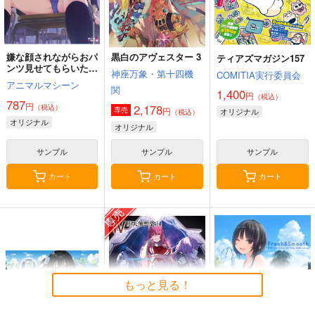
嫌な顔されながらおパ
黒白のアヴェスター 3
ティアズマガジン157
ンツ見せてもらいたい
神座万象・第十四機
COMITIA実行委員会
本14
アニマルマシーン
関
1,400
円
（税込）
787
円
2,178
（税込）
円
専売
オリジナル
（税込）
オリジナル
オリジナル
サンプル
サンプル
サンプル
カート
カート
カート
もっと見る！