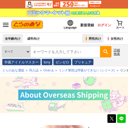
新規登録
ログイン
Language
カート
全年齢向け
成年向け
男性向け
女性向け
詳細
検索
学園アイドルマスター
tony
ゼンゼロ
プリキュア
とらのあな通販
同人誌
Over:Δ
リンナ警部は呼吸ができない
(シリーズ)
リン