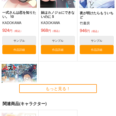
競売でマンションを買
壁配置の話２
通勤道中であの娘がぱ
一式さんは恋を知りた
妹はカノジョにできな
夜が明けたらもういち
った話。３
んつを見せてくる本13
さくら研究室
い。 10
いのに 5
ど
さくら研究室
嘘つき屋
550
KADOKAWA
KADOKAWA
竹書房
円
（税込）
550
662
円
円
（税込）
（税込）
924
968
946
オリジナル
作者
円
円
円
（税込）
（税込）
（税込）
オリジナル
作者
オリジナル
パイセン
パイセン
サンプル
サンプル
サンプル
サンプル
サンプル
サンプル
作品詳細
作品詳細
作品詳細
カート
カート
カート
もっと見る！
関連商品(キャラクター)