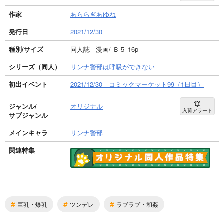
作家
あららぎあゆね
発行日
2021/12/30
種別/サイズ
同人誌 - 漫画/ Ｂ５ 16p
シリーズ（同人）
リンナ警部は呼吸ができない
初出イベント
2021/12/30 コミックマーケット99（1日目）
ジャンル/
オリジナル
入荷アラート
サブジャンル
メインキャラ
リンナ警部
関連特集
#
#
#
巨乳・爆乳
ツンデレ
ラブラブ・和姦