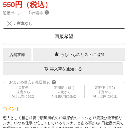
550円（税込）
5
通販ポイント：
pt獲得
？
╳
：在庫なし
再販希望
店舗在庫
欲しいものリストに追加
再入荷を通知する
おまとめ目安と発送目安
?
毎度便
定期便（週1)
定期便（月2)
未定から
未定から
未定から
5日以内に発送
10日以内に発送
14日以内に発送
コメント
恋人として相思相愛で順風満帆の19歳探偵のメイシと17歳飛び級警部リ
ンナ。いつも仕事で忙しくしているリンナ。とある事から3日徹夜の果て
仮眠室でぐっすりのリンナを起こさなければならなくなったメイシだけ