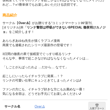
れど…？※1冊単体でもお楽しみいただける読切です。
商品紹介
サークル【
Over:Δ
】がお贈りする”コミックマーケット99”新刊、
[オリジナル]本『
リンナ警部は呼吸ができないSPECIAL 徹夜明けカノジ
ョ
』をご紹介します！
あららぎあゆね先生が描くラブコメ漫画
商業でも連載されたシリーズ最新作の登場です！
3日間の徹夜の果て仮眠室でぐっすり眠るリンナ
そんな中、事情で起こさなければならなくなったメイシは…
「しごとがんばったわよ …だから… なでて」
起こしにいったらイチャラブに発展…！？
リンナの可愛い仕草にキュンときてしまったメイシは♪
ファンの方にも、イチャラブ好きな方にもお薦めな一冊！
気になる全容は、どうぞお手元にてお楽しみください♪
サークル名
Over:Δ
入荷アラート