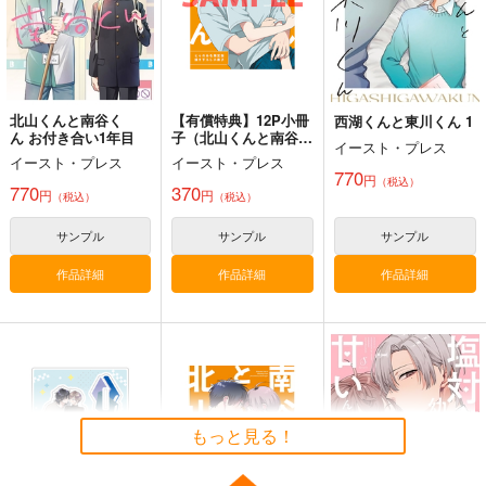
寂光寂
東方剛欲異聞～水没し
滅 ～ The Truth of th
た沈愁地獄
サンプル
サンプル
サンプル
e Cessation of Dukk
Demetori
黄昏フロンティア
ha
作品詳細
作品詳細
作品詳細
1,320
2,200
円
円
（税込）
（税込）
東方Project
博麗霊夢
東方Project
北山くんと南谷く
【有償特典】12P小冊
西湖くんと東川くん 1
ん お付き合い1年目
子（北山くんと南谷く
イースト・プレス
サンプル
サンプル
ん −お付き合い1年目
イースト・プレス
イースト・プレス
−）
770
円
（税込）
カート
カート
770
370
円
円
（税込）
（税込）
サンプル
サンプル
サンプル
作品詳細
作品詳細
作品詳細
株式投資部へようこ
株式投資部へようこ
株式投資部へようこ
そ！(5)
そ！(6)
そ！(7)
East Cafeteria
East Cafeteria
East Cafeteria
550
550
550
もっと見る！
円
円
円
（税込）
（税込）
（税込）
サンプル
サンプル
サンプル