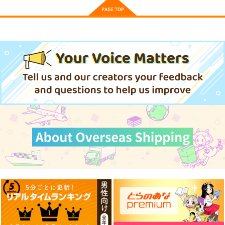
作品詳細
作品詳細
作品詳細
【有償特典】アクリル
【有償特典】8P小冊
塩対応な幼なじみがな
スタンド（西湖くんと
子（北山くんと南谷く
ぜか俺だけに甘いんで
東川くん 1）
ん 5）
すけど!?
イースト・プレス
イースト・プレス
イースト・プレス
1,650
275
792
円
円
円
（税込）
（税込）
（税込）
サンプル
サンプル
サンプル
作品詳細
作品詳細
作品詳細
株式投資部へようこ
New Vision, New Lif
そ！(8)
e
East Cafeteria
Yoohsic Roomz
550
1,430
円
円
（税込）
（税込）
サンプル
サンプル
作品詳細
作品詳細