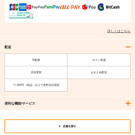
イースト・プレス
イースト・プレス
き合ってない 2）
968
円
（税込）
2,090
825
円
円
（税込）
（税込）
サンプル
サンプル
サンプル
詳しくはこちら
作品詳細
作品詳細
作品詳細
配送
宅配便
ポスト投函
店頭受取
おまとめ配送
11,000円（税込）以上で送料当社負担
便利な機能/サービス
真面目な課長がえろす
思春期お坊ちゃんと万
【有償特典】アクリル
ぎる（仮）
能執事 3
スタンド（B組の名物
カップルはまだ付き合
イースト・プレス
イースト・プレス
イースト・プレス
ってない）
店舗を探す
902
902
1,650
円
円
円
（税込）
（税込）
（税込）