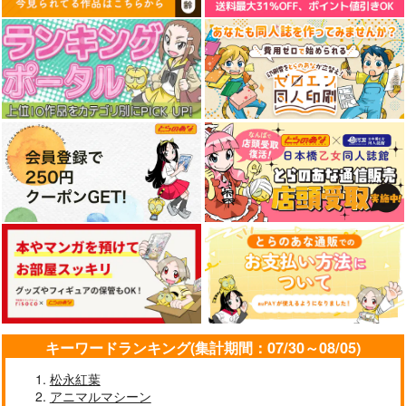
アオハルくんは今日も
BL作家は理想の攻め
きみでとろける僕を見
スケベできない!?
に××されたい
ないで
イースト・プレス
イースト・プレス
イースト・プレス
770
814
825
円
円
円
（税込）
（税込）
（税込）
サンプル
サンプル
サンプル
作品詳細
作品詳細
作品詳細
キーワードランキング(集計期間：07/30～08/05)
松永紅葉
アニマルマシーン
学園王子は俺の隣で青
好きなヤツが友達にな
悪役令嬢に転生したら