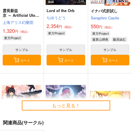
霊長新益
Lord of the Orb
イナバ式肝試し
京 ～ Artificial Utopia
ちゆうどう
Seraphim Castle
in Ruins.
上海アリス幻樂団
2,354
550
円
円
（税込）
（税込）
1,320
円
（税込）
東方Project
東方Project
東方Project
蓬莱山輝夜
藤原妹紅
サンプル
サンプル
サンプル
カート
カート
カート
もっと見る！
関連商品(サークル)