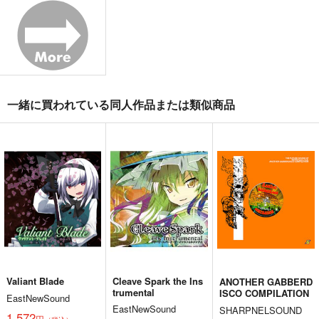
東方M-1ぐらんぷり音
零れ桜／黄昏模様の感
狐色 祭り色二十三
楽集３
情論
尾。
あ～るの～と
幽閉サテライト
狐色
2,750
2,750
660
円
円
円
（税込）
（税込）
（税込）
東方Project
東方Project
東方Project
八雲藍
菅牧典
一緒に買われている同人作品または類似商品
サンプル
サンプル
サンプル
カート
カート
カート
Valiant Blade
Cleave Spark the Ins
ANOTHER GABBERD
trumental
ISCO COMPILATION
EastNewSound
EastNewSound
SHARPNELSOUND
1,572
円