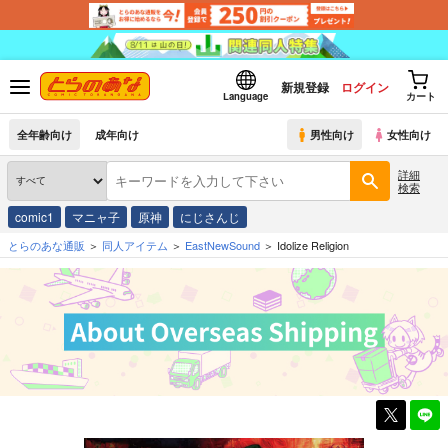
新規登録
ログイン
Language
カート
全年齢向け
成年向け
男性向け
女性向け
詳細
検索
comic1
マニャ子
原神
にじさんじ
とらのあな通販
同人アイテム
EastNewSound
Idolize Religion