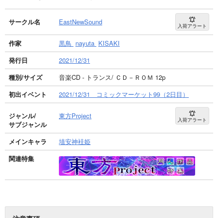
サークル名
EastNewSound
入荷アラート
作家
黒鳥
nayuta
KISAKI
発行日
2021/12/31
種別/サイズ
音楽CD - トランス/ ＣＤ－ＲＯＭ 12p
初出イベント
2021/12/31 コミックマーケット99（2日目）
ジャンル/
東方Project
入荷アラート
サブジャンル
メインキャラ
埴安神袿姫
関連特集