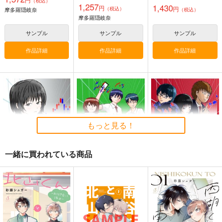
（税込）
1,257
1,430
円
円
（税込）
摩多羅隠岐奈
（税込）
星に寄せる想い/色は
始まりの雨
東方錦上
摩多羅隠岐奈
匂へど散りぬるを
京 ～ Fossilized Won
幽閉サテライト
ders.
幽閉サテライト
上海アリス幻樂団
サンプル
サンプル
サンプル
2,200
円
（税込）
2,750
1,760
円
円
（税込）
（税込）
作品詳細
作品詳細
作品詳細
東方Project
東方Project
東方Project
サンプル
サンプル
サンプル
カート
カート
カート
もっと見る！
一緒に買われている商品
株式投資部へようこ
株式投資部へようこ
株式投資部へようこ
そ！(9)
そ！(3)
そ！(4)
East Cafeteria
East Cafeteria
East Cafeteria
550
440
440
円
円
円
（税込）
（税込）
（税込）