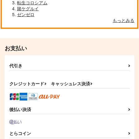
転生コロシアム
春したい
りたいとか言うんです
理想の部屋が手に入り
賭ケグルイ
ました! 3
イースト・プレス
イースト・プレス
イースト・プレス
ゼンゼロ
792
792
1,210
もっとみる
円
円
円
（税込）
（税込）
（税込）
サンプル
サンプル
サンプル
作品詳細
作品詳細
作品詳細
お支払い
代引き
クレジットカード
キャッシュレス決済
後払い決済
【有償特典】座るアク
B組の名物カップルは
カフヱーピウパリア 2
リルスタンド（B組の
まだ付き合ってない 2
とらコイン
イースト・プレス
名物カップルはまだ付