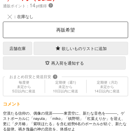
14
通販ポイント：
pt獲得
？
╳
：在庫なし
再販希望
店舗在庫
欲しいものリストに追加
再入荷を通知する
おまとめ目安と発送目安
?
毎度便
定期便（週1)
定期便（月2)
未定から
未定から
未定から
5日以内に発送
10日以内に発送
14日以内に発送
コメント
空漠たる信仰の、偶像の境涯―――東雲空に、新たな音色を―――。ゲ
ストボーカルに「nayuta」「miko」「槙野明」「杠葉えりか」を迎え、
更に「夕月椿」「紫咲ほたる」を含む総勢6名のボーカルが紡ぐ、新たな
る旋律。禍き傀儡の神の息吹を、体感せよ