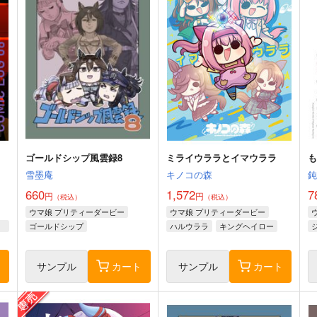
ゴールドシップ風雲録8
ミライウララとイマウララ
雪墨庵
キノコの森
660
1,572
7
円
円
（税込）
（税込）
ウマ娘 プリティーダービー
ウマ娘 プリティーダービー
アン
ゴールドシップ
ハルウララ
キングヘイロー
ステイゴールド
フェノーメノ
ライスシャワー
ト
サンプル
カート
サンプル
カート