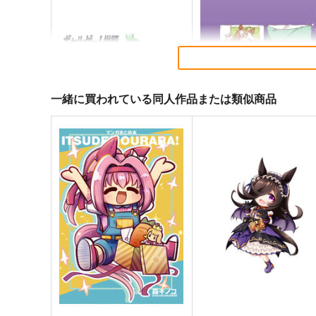
一緒に買われている同人作品または類似商品
ギャルゲーム批評2026年１月
Get well soon
号
鈍色
Ｏ山出版
944
円
（税込）
440
円
（税込）
ウマ娘 プリティーダービー
ウマ娘 プリティーダービー
ジャングルポケット×アグネスタキ
サンプル
カート
サンプル
カー