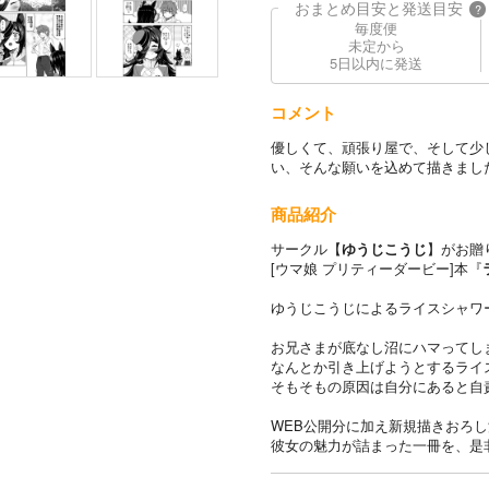
おまとめ目安と発送目安
?
毎度便
未定から
5日以内に発送
コメント
優しくて、頑張り屋で、そして少
い、そんな願いを込めて描きまし
商品紹介
サークル【
ゆうじこうじ
】がお贈
[ウマ娘 プリティーダービー]本『
ゆうじこうじによるライスシャワ
お兄さまが底なし沼にハマってし
なんとか引き上げようとするライ
そもそもの原因は自分にあると自
WEB公開分に加え新規描きおろし
彼女の魅力が詰まった一冊を、是