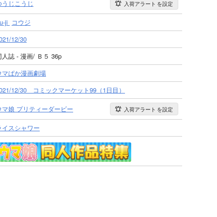
ゆうじこうじ
入荷アラート
を設定
u-ji
コウジ
021/12/30
人誌 - 漫画/ Ｂ５ 36p
ウマぱか漫画劇場
2021/12/30 コミックマーケット99（1日目）
ウマ娘 プリティーダービー
入荷アラート
を設定
ライスシャワー