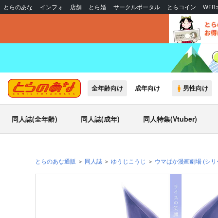
とらのあな
インフォ
店舗
とら婚
サークルポータル
とらコイン
WE
全年齢向け
成年向け
男性向け
同人誌(全年齢)
同人誌(成年)
同人特集(Vtuber)
とらのあな通販
同人誌
ゆうじこうじ
ウマぱか漫画劇場
(シリ