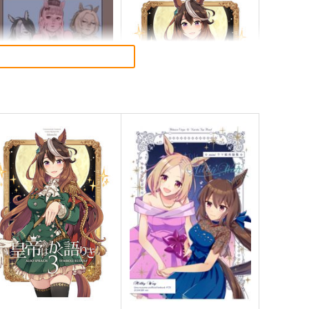
ゴールドシップ風雲録６
皇帝はかく語りき3
雪墨庵
いどんち
60
1,980
円
円
（税込）
（税込）
ウマ娘 プリティーダービー
ウマ娘 プリティーダービー
ゴールドシップ
シンボリルドルフ
オルフェーヴル
ジェンティルドンナ
サンプル
カート
サンプル
カート
ドリームジャーニー