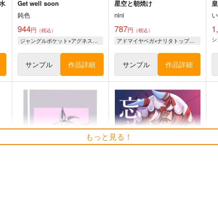
水
Get well soon
星空と朝焼け
皇
鈍色
nini
944
787
1
円
円
（税込）
（税込）
シ
ジャングルポケット×アグネスタキオン
アドマイヤベガ×ナリタトップロード
サンプル
作品詳細
サンプル
作品詳細
ス
ウマ娘 マチカネタンホイザ耐
UMAMANGAアラカル
ウ
もっと見る！
水ステッカー
ト 2026 SUMMER
コパン
Rebel Alliance
440
1,210
4
円
円
（税込）
（税込）
ウマ娘 プリティーダービー
ウマ娘 プリティーダービー
アーモンドアイ
ステイゴールド
ト
サンプル
カート
サンプル
カート