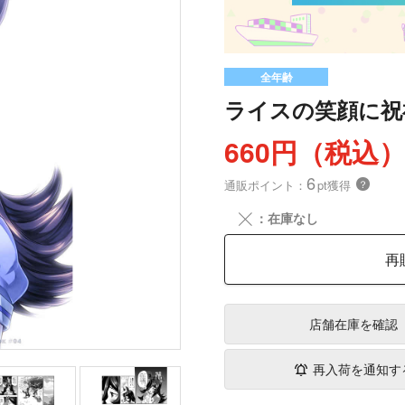
全年齢
ライスの笑顔に祝
660円（税込
6
通販ポイント：
pt獲得
？
╳
：在庫なし
再
店舗在庫
を確認
再入荷を通知す