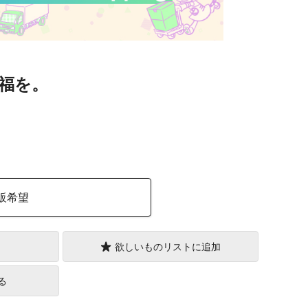
福を。
）
販希望
欲しいものリストに追加
る