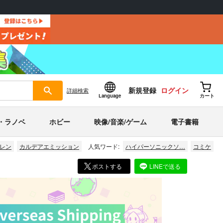
新規登録
ログイン
詳細
検索
Language
カート
・ラノベ
ホビー
映像/音楽/ゲーム
電子書籍
レン
カルデアエミッション
人気ワード:
ハイパーソニックソ…
コミケ
ポストする
LINEで送る