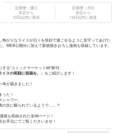
定期便（週1)
定期便（月2)
未定から
未定から
10日以内に発送
14日以内に発送
し怖がりなライスが日々を笑顔で過ごせるように見守ってあげた
た。WEB公開分に加えて新規描きおろし漫画も収録しています。
りする”コミックマーケット99”新刊、
ライスの笑顔に祝福を。
』をご紹介します！
ー本が届きました！
まった！
スシャワー。
責の念に駆られているようで……？
漫画も収録された全36ページ！
非お手元にてご覧くださいませ！