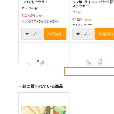
いつでもウララ！
ウマ娘 ライスシャワー2 防
ステッカー
キノコの森
コパン
1,572
円
（税込）
440
円
（税込）
ハルウララ×ライスシャワー
ライスシャワー
サンプル
作品詳細
サンプル
作品詳細
ゴールドシップ風雲録５
ウマ娘ゴールドシップ耐水
テッカー
雪墨庵
コパン
660
円
（税込）
440
一緒に買われている商品
円
（税込）
ウマ娘 プリティーダービー
ウマ娘 プリティーダービー
ゴールドシップ
アグネスタキオン
マンハッタンカフェ
サンプル
カート
サンプル
カー