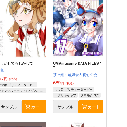
もしかしてもしかして
UMAmusume DATA FILES 1
7
鈍色
茶々組・竜姐会＆初心の会
87
円
（税込）
689
円
（税込）
ウマ娘 プリティーダービー
ウマ娘 プリティーダービー
ジャングルポケット×アグネスタキオン
オグリキャップ
タマモクロス
スーパークリーク
サンプル
カート
サンプル
カート