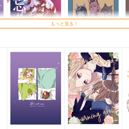
もっと見る！
忘れ物のありか
ゴールドシップ風雲録7
モス製麺
雪墨庵
200
660
6
円
円
専売
（税込）
（税込）
ウマ娘 プリティーダービー
ウマ娘 プリティーダービー
オン
スティルインラブ
ゴールドシップ
ノーリーズン
カルストンライトオ
ト
サンプル
カート
サンプル
カート