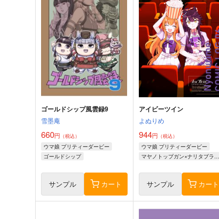
ゴールドシップ風雲録9
アイビーツイン
雪墨庵
よぬりめ
660
944
円
円
（税込）
（税込）
ウマ娘 プリティーダービー
ウマ娘 プリティーダービー
ゴールドシップ
マヤノトップガン×ナリタブライ
ラッキーライラック
マルシュロレーヌ
サンプル
カート
サンプル
カー