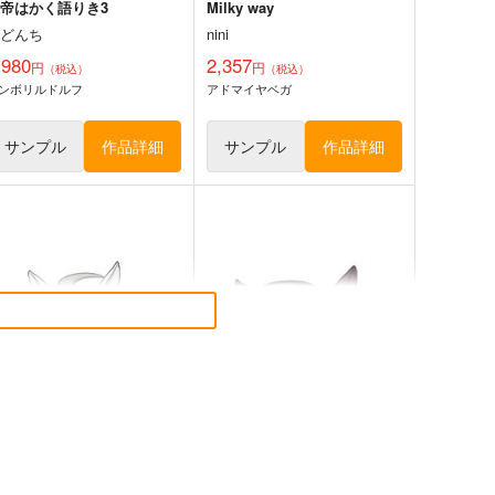
帝はかく語りき3
Milky way
いどんち
nini
,980
2,357
円
円
（税込）
（税込）
ンボリルドルフ
アドマイヤベガ
サンプル
作品詳細
サンプル
作品詳細
マ娘 ベルノライト 防水ス
ウマ娘 ブエナビスタ 防水ス
テッカー
テッカー
コパン
コパン
40
440
円
円
（税込）
（税込）
ウマ娘 プリティーダービー
ウマ娘 プリティーダービー
ベルノライト
ブエナビスタ
サンプル
カート
サンプル
カート