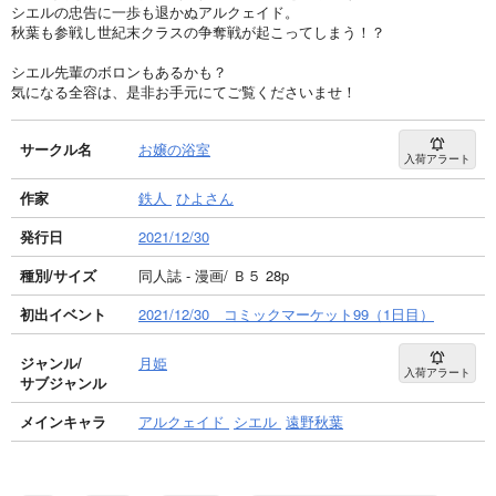
シエルの忠告に一歩も退かぬアルクェイド。
秋葉も参戦し世紀末クラスの争奪戦が起こってしまう！？
シエル先輩のボロンもあるかも？
気になる全容は、是非お手元にてご覧くださいませ！
サークル名
お嬢の浴室
入荷アラート
作家
鉄人
ひよさん
発行日
2021/12/30
種別/サイズ
同人誌 - 漫画/ Ｂ５ 28p
初出イベント
2021/12/30 コミックマーケット99（1日目）
ジャンル/
月姫
入荷アラート
サブジャンル
メインキャラ
アルクェイド
シエル
遠野秋葉