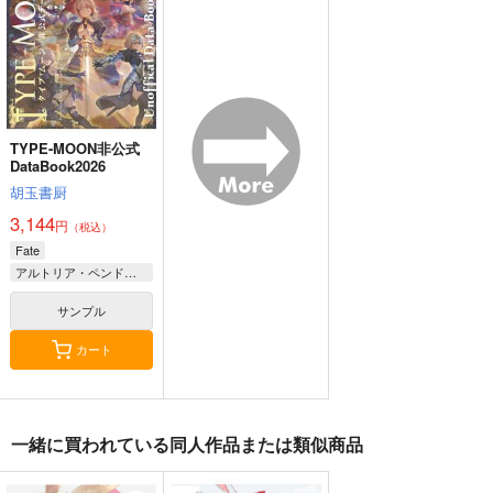
TYPE-MOON非公式
DataBook2026
胡玉書厨
3,144
円
（税込）
Fate
アルトリア・ペンドラゴン
マシュ・キリエライト
サンプル
カート
一緒に買われている同人作品または類似商品