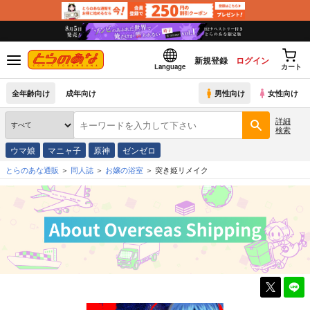
新規登録
ログイン
Language
カート
全年齢向け
成年向け
男性向け
女性向け
詳細
検索
ウマ娘
マニャ子
原神
ゼンゼロ
とらのあな通販
同人誌
お嬢の浴室
突き姫リメイク