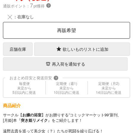
7
通販ポイント：
pt獲得
？
╳
：在庫なし
再販希望
店舗在庫
欲しいものリストに追加
再入荷を通知する
おまとめ目安と発送目安
?
毎度便
定期便（週1)
定期便（月2)
未定から
未定から
未定から
5日以内に発送
10日以内に発送
14日以内に発送
商品紹介
サークル【
お嬢の浴室
】がお贈りする”コミックマーケット99”新刊、
[月姫]本『
突き姫リメイク
』をご紹介します！
遠野志貴を巡って美少女（？）たちが死闘を繰り広げる！