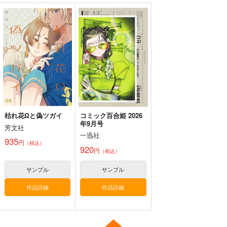
枯れ花Ωと偽ツガイ
コミック百合姫 2026
年9月号
芳文社
一迅社
935
円
（税込）
920
円
（税込）
サンプル
サンプル
作品詳細
作品詳細