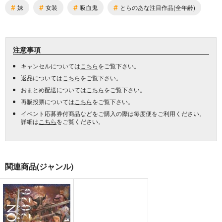
#
#
#
#
妹
女装
吸血鬼
とらのあな注目作品(全年齢)
注意事項
キャンセルについては
こちら
をご覧下さい。
返品については
こちら
をご覧下さい。
おまとめ配送については
こちら
をご覧下さい。
再販投票については
こちら
をご覧下さい。
イベント応募券付商品などをご購入の際は毎度便をご利用ください。
詳細は
こちら
をご覧ください。
関連商品(ジャンル)