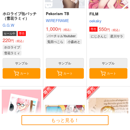
ホロライブ缶バッチ
Pekorism TB
FILM
（雪花ラミィ）
WIREFRAME
oekaky
G.G.W
1,000
550
円
円
専売
（税込）
（税込）
セール中
専売
バーチャルYoutuber
にじさんじ
星川サラ
220
円
（税込）
兎田ぺこら
小森めと
ホロライブ
雪花ラミィ
サンプル
サンプル
サンプル
カート
カート
カート
もっと見る！