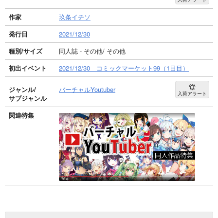
作家
玖条イチソ
発行日
2021/12/30
種別/サイズ
同人誌 - その他/ その他
初出イベント
2021/12/30 コミックマーケット99（1日目）
ジャンル/
バーチャルYoutuber
入荷アラート
サブジャンル
関連特集