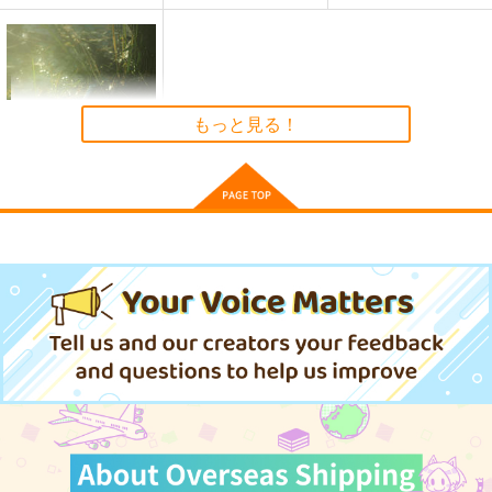
もっと見る！
The Great Only Star
Light
Area017
1,320
円
（税込）
ガウェイン
サンプル
作品詳細