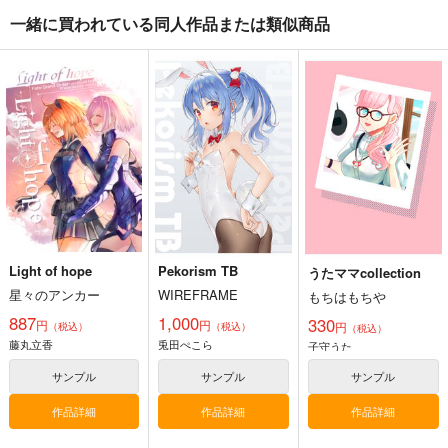
一緒に買われている同人作品または類似商品
うたママcollection
ホロライブ・ICステッ
にじさんじENイメー
カー（百鬼あやめ2）
ジダイス（ルカ・カネ
もちはもちや
シロ）
G.G.W
G.G.W
330
円
（税込）
660
セール中
専売
円
専売
（税込）
バーチャルYoutuber
330
円
にじさんじ
（税込）
子守うた
ルカ・カネシロ
ホロライブ
百鬼あやめ
サンプル
サンプル
サンプル
Light of hope
Pekorism TB
うたママcollection
カート
カート
カート
星々のアンカー
WIREFRAME
もちはもちや
887
1,000
330
円
円
円
（税込）
（税込）
（税込）
藤丸立香
兎田ぺこら
子守うた
サンプル
サンプル
サンプル
作品詳細
作品詳細
作品詳細