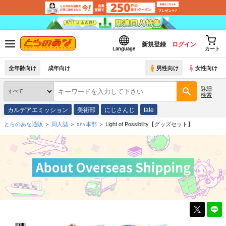
新規登録
ログイン
Language
カート
全年齢向け
成年向け
男性向け
女性向け
詳細
検索
カルデアエミッション
美術部
にじさんじ
fate
とらのあな通販
同人誌
ｶﾊｯ本部
Light of Possibility【グッズセット】