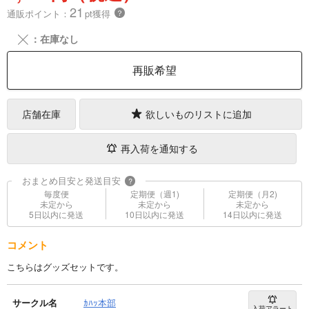
21
通販ポイント：
pt獲得
？
╳
：在庫なし
再販希望
店舗在庫
欲しいものリストに追加
再入荷を通知する
おまとめ目安と発送目安
?
毎度便
定期便（週1)
定期便（月2)
未定から
未定から
未定から
5日以内に発送
10日以内に発送
14日以内に発送
コメント
こちらはグッズセットです。
サークル名
ｶﾊｯ本部
入荷アラート