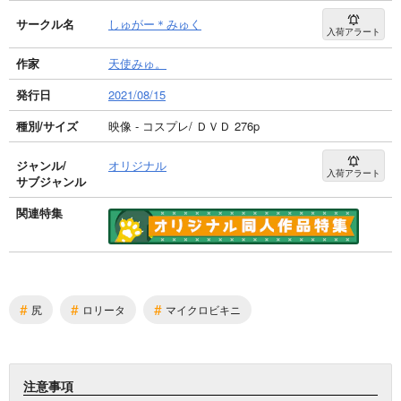
サークル名
しゅがー＊みゅく
入荷アラート
作家
天使みゅ。
発行日
2021/08/15
種別/サイズ
映像 - コスプレ/ ＤＶＤ 276p
ジャンル/
オリジナル
入荷アラート
サブジャンル
関連特集
#
#
#
尻
ロリータ
マイクロビキニ
注意事項