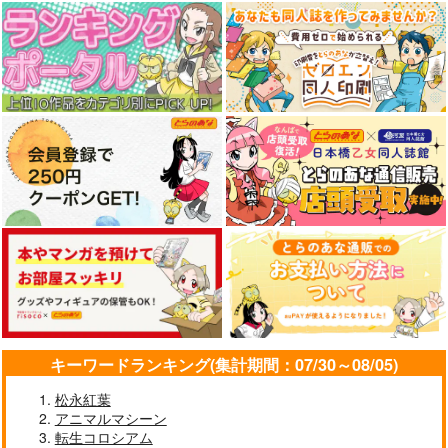
目 The Bunny's Tail
んつを見せてくる本
≫【B5アクリルボー
2
13
ド】艶娘幻夢譚
C-ARTS
嘘つき屋
T2 ART WORKS
1,430
662
4,400
円
円
円
専売
（税込）
（税込）
（税込）
オリジナル
オリジナル
オリジナル
サンプル
サンプル
サンプル
カート
カート
カート
キーワードランキング(集計期間：07/30～08/05)
松永紅葉
アニマルマシーン
転生コロシアム