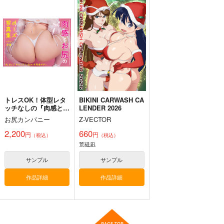
コミケ童話の裏話総集
黒白のアヴェスター 4
黒白のアヴェスター 2
編4
神座万象・第十四機
神座万象・第十四機
おのでら総本舗
関
関
1,540
円
3,144
（税込）
2,178
円
専売
円
専売
（税込）
（税込）
オリジナル
メロス
オリジナル
オリジナル
サンプル
サンプル
サンプル
カート
カート
カート
トレスOK！体型レタ
BIKINI CARWASH CA
ッチなしの『肉感とお
LENDER 2026
尻のポーズ写真集／天
お尻カンパニー
Z-VECTOR
音』
2,200
660
円
円
（税込）
（税込）
荒砥凪
サンプル
サンプル
作品詳細
作品詳細
黒白のアヴェスター 1
Fresh＆Smooth
FETISH ACADEMY