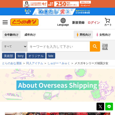
新規登録
ログイン
Language
カート
全年齢向け
成年向け
男性向け
女性向け
詳細
検索
美術部
tony
オリジナル
fate
とらのあな通販
同人アイテム
しゅがー＊みゅく
メスガキシリーズ傾国少女