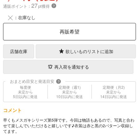
27
通販ポイント：
pt獲得
？
╳
：在庫なし
再販希望
店舗在庫
欲しいものリストに追加
再入荷を通知する
おまとめ目安と発送目安
?
毎度便
定期便（週1)
定期便（月2)
未定から
未定から
未定から
5日以内に発送
10日以内に発送
14日以内に発送
コメント
早くもメスガキシリーズ第5弾です。今回は物語もあるので、写真と合わ
せて楽しんでいただけると嬉しいです♪衣装は赤と黒の2パターン収録し
てます。