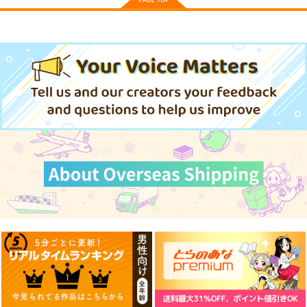
神座万象・第十四機
ロイヤルマウンテン
ロイヤルマウンテン
関
770
770
円
円
（税込）
（税込）
2,178
円
オリジナル
専売
オリジナル
（税込）
青山 澄香
青山 澄香
オリジナル
白峰 莉花
白峰 莉花
サンプル
サンプル
サンプル
メレ・レタナグア
メレ・レタナグア
カート
カート
カート
まぐ太ノート16冊
通勤道中であの娘がぱ
≪新刊発売記念