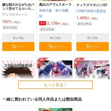
嫌な顔されながらおパ
黒白のアヴェスター 3
ティアズマガジン157
ンツ見せてもらいたい
神座万象・第十四機
COMITIA実行委員会
本14
アニマルマシーン
関
1,400
円
（税込）
787
円
2,178
（税込）
円
専売
オリジナル
（税込）
オリジナル
オリジナル
サンプル
サンプル
サンプル
カート
カート
カート
もっと見る！
一緒に買われている同人作品または類似商品