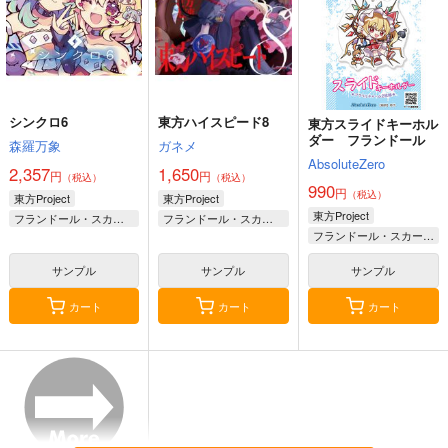
円
上白沢慧音
（税込）
サンプル
サンプル
サンプル
作品詳細
作品詳細
作品詳細
シンクロ6
東方ハイスピード8
東方スライドキーホル
ダー フランドール
森羅万象
ガネメ
AbsoluteZero
2,357
1,650
円
円
（税込）
（税込）
990
円
（税込）
東方Project
東方Project
東方Project
フランドール・スカーレット
フランドール・スカーレット
フランドール・スカーレット
古明地こいし
サンプル
サンプル
サンプル
カート
カート
カート
Polyphonix Countdo
魔女っ仔マーケット
NEW GATE
wn vol.02
Queen of Wand
ENSKIS KLANG
ADSRecordings
2,357
1,650
円
円
（税込）
（税込）
1,650
円
（税込）
サンプル
サンプル
サンプル