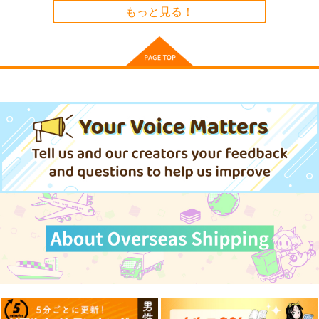
もっと見る！
作品詳細
作品詳細
作品詳細
スターライド・エアリ
Destroy Frustration
ぶちあげアップデー
アル3
ト！3
glitch@SoundStudio
SBFR
Rolling Contact
660
円
（税込）
1,540
1,430
円
円
（税込）
（税込）
サンプル
サンプル
サンプル
作品詳細
作品詳細
作品詳細