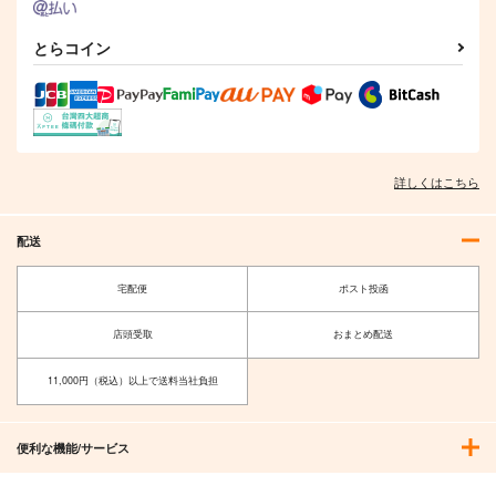
とらコイン
詳しくはこちら
配送
Hi-Tech Veats 05
Hi-Tech Veats 04
INTX Rec.
INTX Rec.
宅配便
ポスト投函
2,122
1,415
円
円
（税込）
（税込）
店頭受取
おまとめ配送
サンプル
サンプル
11,000円（税込）以上で送料当社負担
作品詳細
作品詳細
便利な機能/サービス