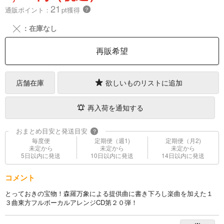
21
通販ポイント：
pt獲得
？
╳
：在庫なし
再販希望
店舗在庫
欲しいものリストに追加
再入荷を通知する
おまとめ目安と発送目安
?
毎度便
定期便（週1)
定期便（月2)
未定から
未定から
未定から
5日以内に発送
10日以内に発送
14日以内に発送
コメント
とっておきの宝物！森羅万象による提供曲に書き下ろし楽曲を加えた１
３曲東方フルボーカルアレンジCD第２０弾！