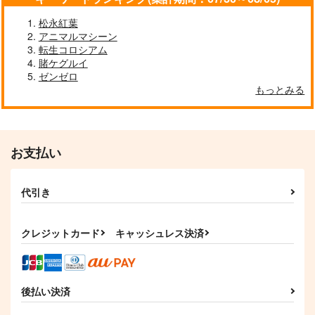
松永紅葉
アニマルマシーン
転生コロシアム
賭ケグルイ
ゼンゼロ
もっとみる
お支払い
東方ハイスピード8
森羅万象に触れて
エレグ・エレクトリッ
ク・エロティック
ガネメ
幽閉サテライト
あやぽんふぁくとり
代引き
1,650
1,564
円
円
（税込）
（税込）
ー
フランドール・スカーレ
ット
3,929
円
（税込）
クレジットカード
キャッシュレス決済
エレグ
サンプル
サンプル
サンプル
作品詳細
作品詳細
作品詳細
後払い決済