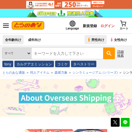
新規登録
ログイン
Language
カート
全年齢向け
成年向け
男性向け
女性向け
詳細
検索
tony
カルデアエミッション
コミケ
タペストリー
とらのあな通販
同人アイテム
森羅万象
シンラミュージアム
(シリーズ)
シン