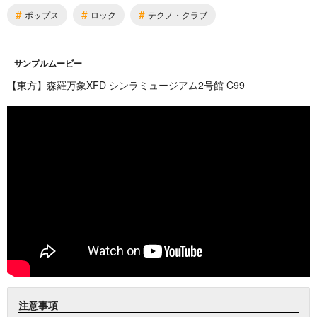
#
#
#
ポップス
ロック
テクノ・クラブ
サンプルムービー
【東方】森羅万象XFD シンラミュージアム2号館 C99
注意事項