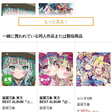
Silver Forest
Scarlet Devil～
黄昏フロンティア
上海アリス幻樂団
1,430
円
（税込）
2,200
1,100
円
円
（税込）
（税込）
東方Project
東方Project
東方Project
十六夜 咲夜
もっと見る！
サンプル
サンプル
サンプル
一緒に買われている同人作品または類似商品
カート
カート
カート
森羅万象 東方
シンクロ4
BEST ALBUM『エ
森羅万象
モ』
森羅万象
1,572
円
（税込）
1,572
円
（税込）
東方Project
東方Project
上白沢慧音
古明地こいし
ドレミー・スイート
博麗霊夢
サンプル
サンプル
カート
カート
森羅万象 東方
森羅万象 東方
シンクロ6
BEST ALBUM『エ
BEST ALBUM『ぽっ
森羅万象
必然のカタストロフィ
モ』
ぷ』
森羅万象
森羅万象
／Magical-マジカル-
2,357
円
（税込）