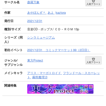
サークル名
森羅万象
入荷アラート
作家
あやぽんず＊
あよ
kaztora
発行日
2021/12/31
種別/サイズ
音楽CD - ポップス/ ＣＤ－ＲＯＭ 13p
シリーズ（同
シンラミュージアム
人）
初出イベント
2021/12/31 コミックマーケット99（2日目）
ジャンル/
東方Project
入荷アラート
サブジャンル
メインキャラ
アリス・マーガトロイド
フランドール・スカーレッ
ト
霧雨魔理沙
関連特集