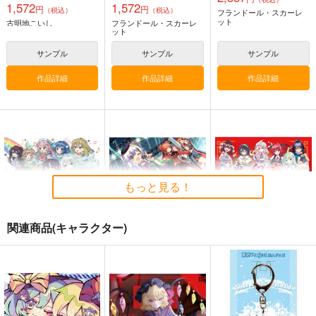
1,572
1,572
少女フラクタル
円
円
（税込）
（税込）
フランドール・スカーレ
ット
古明地こいし
フランドール・スカーレ
2,750
円
（税込）
ット
東方Project
サンプル
サンプル
サンプル
サンプル
作品詳細
作品詳細
作品詳細
カート
もっと見る！
関連商品(キャラクター)
イマジナリア
シンクロ4
東方幻想麻雀 スペシ
ャル・サウンドトラッ
森羅万象
森羅万象
ク
EtlanZ
3,300
1,572
円
円
（税込）
（税込）
1,100