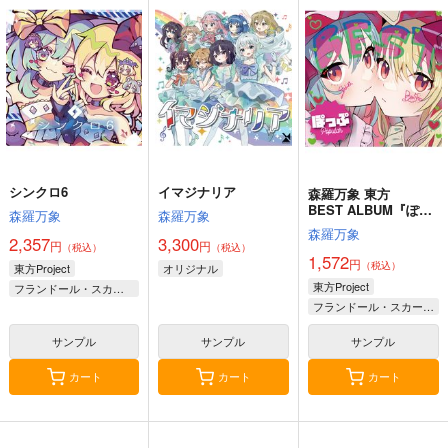
始まりの雨
東方錦上
寂光寂
京 ～ Fossilized Won
滅 ～ The Truth of th
幽閉サテライト
ders.
e Cessation of Dukkh
上海アリス幻樂団
Demetori
a
2,200
円
（税込）
1,760
1,320
円
円
（税込）
（税込）
東方Project
東方Project
東方Project
博麗霊夢
サンプル
サンプル
サンプル
カート
カート
カート
シンクロ6
イマジナリア
森羅万象 東方
BEST ALBUM『ぽっ
森羅万象
森羅万象
ぷ』
森羅万象
2,357
3,300
円
円
（税込）
（税込）
1,572
円
（税込）
東方Project
オリジナル
東方Project
フランドール・スカーレット
フランドール・スカーレット
古明地こいし
レミリア・スカーレット
サンプル
サンプル
サンプル
カート
カート
カート
東方剛欲異聞～水没し
東方紅魔郷～
Clutch Shooter #05
た沈愁地獄
the Embodiment of