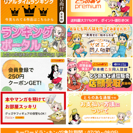
おしえて！聖おねえち
東方幻想麻雀 スペシ
東方幻想麻雀 スペシ
ゃん！
ャルサウンドトラッ
ャルサウンドトラッ
ク VOL.3
ク VOL.2【再版】
Rolling Contact
EtlanZ
EtlanZ
770
1,980
1,980
円
円
円
（税込）
（税込）
（税込）
サンプル
サンプル
サンプル
作品詳細
作品詳細
作品詳細
キーワードランキング(集計期間：07/30～08/05)