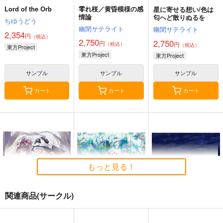
Lord of the Orb
零れ桜／黄昏模様の感
星に寄せる想い/色は
情論
匂へど散りぬるを
ちゆうどう
幽閉サテライト
幽閉サテライト
2,354
円
（税込）
2,750
2,750
円
円
（税込）
（税込）
東方Project
東方Project
東方Project
サンプル
サンプル
サンプル
カート
カート
カート
もっと見る！
関連商品(サークル)