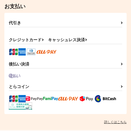
お支払い
代引き
クレジットカード
キャッシュレス決済
黒白のアヴェスター 1
後払い決済
神座万象・第十四機
関
2,178
円
専売
（税込）
とらコイン
オリジナル
サンプル
カート
詳しくはこちら