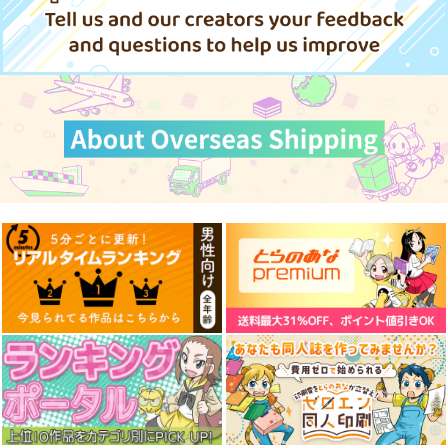
660
円
（税込）
サンプル
サンプル
サンプル
作品詳細
作品詳細
作品詳細
コミケ童話の裏話総集
黒白のアヴェスター 4
金タマを捻挫した話。
編4
アルティメット
神座万象・第十四機
おのでら総本舗
さくら研究室
関
1,540
1,100
円
円
3,144
（税込）
（税込）
円
専売
（税込）
オリジナル
メロス
オリジナル
作者
オリジナル
パイセン
ぽに子の食レポごはん
図鑑
サンプル
サンプル
サンプル
なぐもカレー部
カート
カート
カート
2,200
円
（税込）