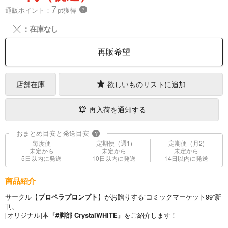
7
通販ポイント：
pt獲得
？
╳
：在庫なし
再販希望
店舗在庫
欲しいものリストに追加
再入荷を通知する
おまとめ目安と発送目安
?
毎度便
定期便（週1)
定期便（月2)
未定から
未定から
未定から
5日以内に発送
10日以内に発送
14日以内に発送
商品紹介
サークル【
プロペラプロンプト
】がお贈りする”コミックマーケット99”新
刊、
[オリジナル]本『
#脚部 CrystalWHITE
』をご紹介します！