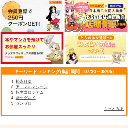
サンプル
作品詳細
神様の乗車券１
≪新刊発売記念
黒白のアヴェスター 2
≫【B5アクリルボー
70年式悠久機関
キーワードランキング(集計期間：07/30～08/05)
神座万象・第十四機
ド】艶娘幻夢譚
T2 ART WORKS
関
2,970
円
（税込）
松永紅葉
4,400
円
専売
（税込）
2,178
オリジナル
円
専売
アニマルマシーン
（税込）
オリジナル
転生コロシアム
オリジナル
賭ケグルイ
ゼンゼロ
サンプル
サンプル
サンプル
もっとみる
カート
カート
カート