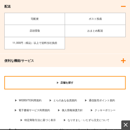
配送
宅配便
ポスト投函
店頭受取
おまとめ配送
11,000円（税込）以上で送料当社負担
便利な機能/サービス
店舗を探す
WEBSITE利用規約
とらのあな会員規約
通信販売ポイント規約
電子書籍サービス利用規約
個人情報保護方針
クッキーポリシー
特定商取引法に基づく表示
なりすまし・いたずら注文について
For Overseas customer, now you can ship your purchases by using purchases agent