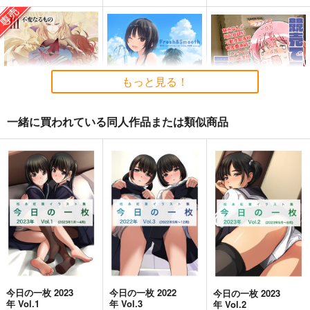
もっと見る！
一緒に買われている同人作品または類似商品
黒白のアヴェスター 3
Fresh＆Smooth
競売でマンションを買
った話。３
神座万象・第十四機
ロイヤルマウンテン
さくら研究室
関
770
円
（税込）
550
円
2,178
（税込）
円
オリジナル
専売
（税込）
オリジナル
作者
青山 澄香
オリジナル
パイセン
白峰 莉花
メレ・レタナグア
サンプル
サンプル
サンプル
カート
カート
カート
今日の一枚 2023
今日の一枚 2022
今日の一枚 2023
年 Vol.1
年 Vol.3
年 Vol.2