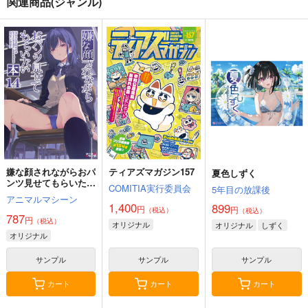
関連商品(ジャンル)
嫌な顔されながらおパ
ティアズマガジン157
夏色しずく
ンツ見せてもらいたい
COMITIA実行委員会
5年目の放課後
本14
アニマルマシーン
1,400
899
円
円
（税込）
（税込）
787
円
（税込）
オリジナル
オリジナル
しずく
オリジナル
サンプル
サンプル
サンプル
カート
カート
カート