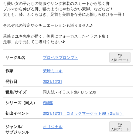
可愛い女の子たちの制服やサンタ衣装のスカートから覗く脚
ブルマから伸びる脚、猫のようにやわらかい素脚、などなど！
太もも、膝、ふくらはぎ、足首と美脚を存分にお愉しみ頂ける一冊！
それぞれの設定やシチュエーションも堪りません♪
茉崎ミユキ先生が描く、美脚にフォーカスしたイラスト集！
是非、お手元にてご堪能ください♪
サークル名
プロペラプロンプト
入荷アラート
作家
茉崎ミユキ
発行日
2021/12/31
種別/サイズ
同人誌 - イラスト集/ Ｂ５ 20p
シリーズ（同人）
#脚部
初出イベント
2021/12/31 コミックマーケット99（2日目）
ジャンル/
オリジナル
入荷アラート
サブジャンル