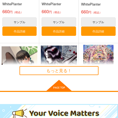
WhitePlanter
WhitePlanter
WhitePlanter
660
660
660
円
円
円
（税込）
（税込）
（税込）
サンプル
サンプル
サンプル
作品詳細
作品詳細
作品詳細
壁配置の話２
FETISH ACADEMY
ぽに子の食レポごはん
図鑑3
さくら研究室
ロイヤルマウンテン
もっと見る！
なぐもカレー部
550
770
円
円
（税込）
（税込）
2,200
円
（税込）
オリジナル
作者
オリジナル
オリジナル
パイセン
青山 澄香
白峰 莉花
サンプル
サンプル
サンプル
メレ・レタナグア
今日の一枚 2024
闇の画集
SF
年 Vol.1
カート
カート
カート
たいれる社
JH科学
WhitePlanter
2,200
2,178
円
円
（税込）
（税込）