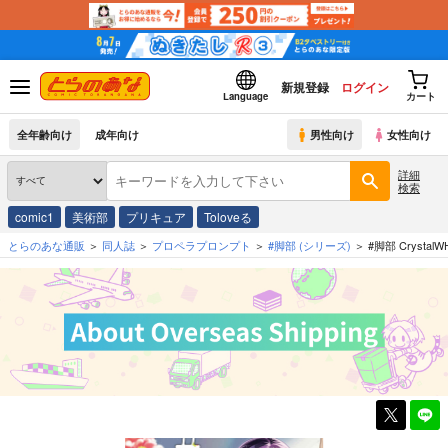
新規登録
ログイン
Language
カート
全年齢向け
成年向け
男性向け
女性向け
詳細
検索
comic1
美術部
プリキュア
Toloveる
とらのあな通販
同人誌
プロペラプロンプト
#脚部
(シリーズ)
#脚部 CrystalW