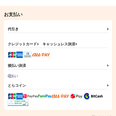
チンジャオまぜそば
1,572
704
円
円
（税込）
（税込）
セール中
専売
HAZBIN HOTEL
その他
オールキャラ
お支払い
366
円
オールキャラ
（税込）
Fate/Grand Order
オールキャラ
代引き
ナリムラアサクサ そ
ナリムラアサクサ そ
”Forger”
サンプル
サンプル
サンプル
のロク
のサン
コウドコロ
クレジットカード
キャッシュレス決済
カート
カート
カート
ナリムラ屋。
ナリムラ屋。
944
円
（税込）
399
399
円
円
（税込）
（税込）
ロイド×ヨル
後払い決済
サンプル
サンプル
サンプル
作品詳細
作品詳細
作品詳細
とらコイン
See You In Hellavers
昭和90年代再録
転光石を全力投球