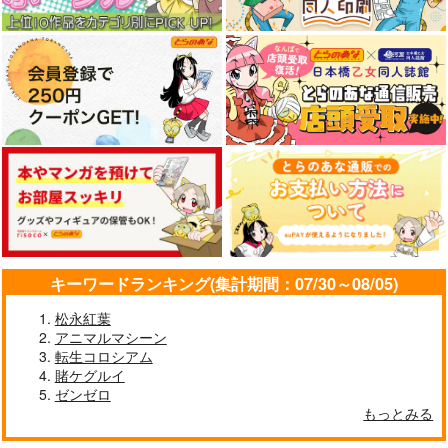
きゅうりとおくら
825
472
円
円
（税込）
（税込）
2,530
円
専売
（税込）
原神
オールキャラ
新世紀エヴァンゲリオン
デス坊が他界しました
OCTOPATH TRAVELER
オールキャラ
オールキャラ
時空警察高機動小隊
220
円
サンプル
サンプル
サンプル
（税込）
その他
フェニックス
カート
カート
カート
キャプテン・ファルコン
あお高活動日誌11
ギフト
ナリムラアサクサ そ
ブラッド・ファルコン
のゴ
サンプル
SUN
М←Library
ナリムラ屋。
1,572
550
カート
円
円
（税込）
（税込）
399
円
芝崎哉芽
（税込）
キーワードランキング(集計期間：07/30～08/05)
サンプル
サンプル
サンプル
松永紅葉
作品詳細
作品詳細
作品詳細
アニマルマシーン
転生コロシアム
賭ケグルイ
ゼンゼロ
もっとみる
Hazbin English
割職WARS
好き鯖たちに女装させ
ただけ
Lun Lun Roo
あまどや