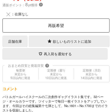
8
通販ポイント：
pt獲得
？
╳
：在庫なし
再販希望
店舗在庫
欲しいものリストに追加
再入荷を通知する
おまとめ目安と発送目安
?
毎度便
定期便（週1)
定期便（月2)
未定から
未定から
未定から
5日以内に発送
10日以内に発送
14日以内に発送
コメント
バトルガールハイスクールの二次創作ギャグイラスト集です。32ペー
ジ・オールカラーです。ツイッターで毎日一枚イラストをアップしてい
ます、今回はその総集編第十七弾として、No.1601～No.1700までのイラ
ストを収録しました。