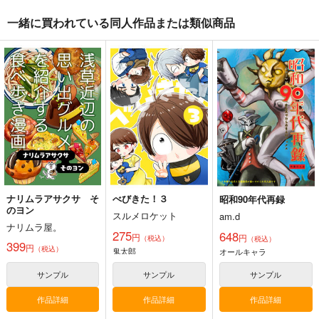
一緒に買われている同人作品または類似商品
有罪KISS～まのさば
Observation record
巨人の鍛冶屋さんとお
キス合同誌～
はなしをする話
mrmrm
ぽにゃあん
いとろ
2,860
円
専売
（税込）
770
1,257
円
円
（税込）
（税込）
その他
その他
その他
巨人の鍛冶屋
アルフォート・ウェスカー
桜羽エマ×紫藤アリサ、蓮見レイア×二階堂ヒロ
ソラール
ミンドリー
サンプル
サンプル
サンプル
カート
カート
カート
ナリムラアサクサ そ
べびきた！３
昭和90年代再録
のヨン
スルメロケット
am.d
ナリムラ屋。
275
648
円
円
（税込）
（税込）
399
円
（税込）
鬼太郎
オールキャラ
サンプル
サンプル
サンプル
作品詳細
作品詳細
作品詳細