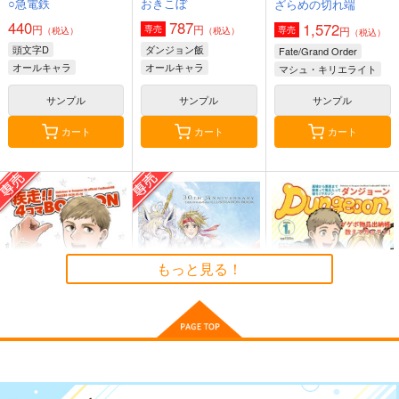
○急電鉄
おきこぼ
ざらめの切れ端
440
787
1,572
円
円
専売
円
専売
（税込）
（税込）
（税込）
頭文字D
ダンジョン飯
Fate/Grand Order
オールキャラ
オールキャラ
マシュ・キリエライト
二階堂ヒロの裁判傍聴
横：オリビエ乳寄せ
ポケッ●モン●ター ス
カブルー
オールキャラ
席
_BD2(HanhChu)_sB2
カーレット・バイオレ
サンプル
サンプル
サンプル
タペストリー
ット-ナンジャ
ヘルフレグランス
くわい屋
eb
モ-160X50cm抱き枕
カート
カート
カート
カバー【YC1155】
660
3,929
13,200
円
円
円
（税込）
（税込）
（税込）
その他
二階堂ヒロ
その他
オリビエ
その他
ナンジャモ
色彩変化
高校2年のプラモデル
高校2年のプラモデル
サンプル
サンプル
サンプル
09
08
東風
FULLMETAL
FULLMETAL
作品詳細
作品詳細
カート
600
円
（税込）
MADNESS
MADNESS
イース
もっと見る！
715
715
円
円
（税込）
（税込）
桃園愛七
桃園愛七
サンプル
サンプル
サンプル
作品詳細
作品詳細
作品詳細
疾走！！4コマ
30TH ANNIVERSARY
Dungeoon
BOOOON
TALES OF PHANTA
おきこぼ
SIA ILLUSTRATION