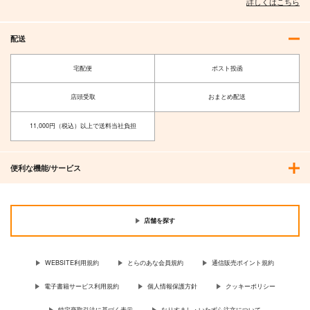
詳しくはこちら
e
am.d
土砂降りパーカッショ
Lun Lun Roo
ン
648
円
専売
（税込）
配送
1,572
円
専売
（税込）
472
特撮
オールキャラ
円
専売
（税込）
HAZBIN HOTEL
東京放課後サモナーズ
宅配便
ポスト投函
ちまでゅあるさま
狂犬注意。2
オールキャラ
主４
オールキャラ
ー！！
7676
店頭受取
おまとめ配送
エヌエーリミックス
サンプル
サンプル
サンプル
1,572
円
（税込）
450
円
（税込）
オールキャラ
11,000円（税込）以上で送料当社負担
カート
カート
カート
ユニカ
サンプル
サンプル
便利な機能/サービス
作品詳細
作品詳細
店舗を探す
WEBSITE利用規約
とらのあな会員規約
通信販売ポイント規約
電子書籍サービス利用規約
個人情報保護方針
クッキーポリシー
特定商取引法に基づく表示
なりすまし・いたずら注文について