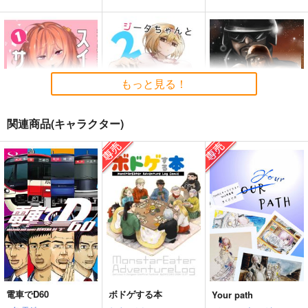
clsr結婚アンソロジー
一途【完全特装版】
スマホに凸っただけな
「となりにいればいい
のに
人生あの日まで君と競
のかい？お隣さん」
もっと見る！
しばのうえ
あまどや
走
2,200
704
円
専売
円
8,561
（税込）
（税込）
円
（税込）
関連商品(キャラクター)
その他
カルム×セレナ
その他
タチャンカ
その他
キバナ
トッケビ
ダンデ
マサル
スイートサレンダー
ジータちゃんとベリア
割職WARS
サンプル
サンプル
サンプル
ルくん2
PONZOOM
あまどや
カート
カート
カート
フロストゲッコー
1,320
704
円
円
（税込）
（税込）
944
円
（税込）
オールキャラ
エドモン×ぐだ子
ジータ
サンプル
サンプル
サンプル
作品詳細
作品詳細
作品詳細
電車でD60
ボドゲする本
Your path