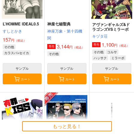
L’HOMME IDEAL0.5
神座七秘聖典
アヴァンギャルズ&ド
ラゴンズVSミラーボ
すしとかき
神座万象・第十四機
キヅタ荘
関
157
円
（税込）
1,100
円
専売
3,144
（税込）
その他
円
専売
（税込）
その他
コルサ
カラスバ×セイカ
その他
ハッサク
ミラーボ
サンプル
サンプル
サンプル
カート
カート
カート
もっと見る！