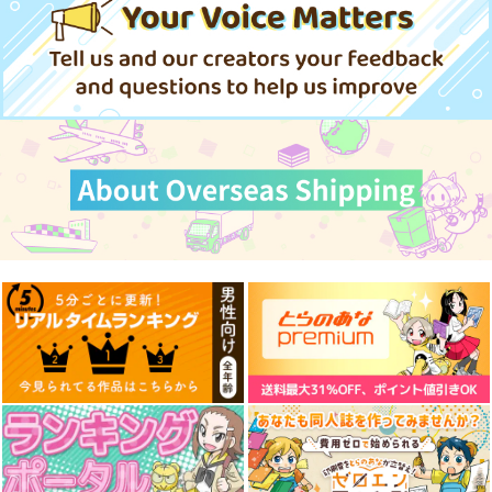
おきこぼ
KUROMAME
BOOK
1,572
円
（税込）
787
770
円
円
専売
専売
（税込）
（税込）
ダンジョン飯
オールキ
ダンジョン飯
テイルズシリーズ
オールキャラ
ャラ
『MiSide：ミサイ
魔法少女ノ魔女裁判-
ポ●モン -カナリ
クレス×ミント
ド』-ミ
橘シェリ
ィ-160X50cm抱き枕
タ-160CMX50CM抱き
ー-160CMX50CM抱き
カバー【YC1355】
サンプル
サンプル
サンプル
eb
eb
eb
枕カバー【YC1315】
枕カバー【YC1353】
13,200
13,200
13,200
円
円
円
カート
カート
カート
（税込）
（税込）
（税込）
その他
ミタ
その他
橘シェリー
その他
カナリィ
サンプル
サンプル
サンプル
株式投資部へようこ
株式投資部へようこ
株式投資部へようこ
そ！(6)
そ！(4)
そ！(3)
作品詳細
作品詳細
作品詳細
East Cafeteria
East Cafeteria
East Cafeteria
550
440
440
円
円
円
（税込）
（税込）
（税込）
サンプル
サンプル
サンプル
作品詳細
作品詳細
作品詳細
JOBSWAP COLLECT
STARDUST
EVA参拾周年お祝い本
ION
苺の缶詰
RAYTREC