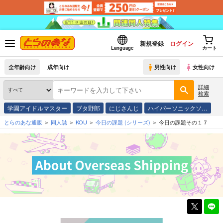
新規登録
ログイン
Language
カート
全年齢向け
成年向け
男性向け
女性向け
詳細
検索
学園アイドルマスター
ブタ野郎
にじさんじ
ハイパーソニックソ…
とらのあな通販
同人誌
KOU
今日の課題
(シリーズ)
今日の課題その１７