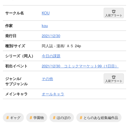
サークル名
KOU
入荷アラート
作家
kou
発行日
2021/12/30
種別/サイズ
同人誌 - 漫画/ Ａ５ 24p
シリーズ（同人）
今日の課題
初出イベント
2021/12/30 コミックマーケット99（1日目）
ジャンル/
その他
入荷アラート
サブジャンル
メインキャラ
オールキャラ
#
#
#
#
ギャグ
学園物
ほのぼの
とらのあな総集編作品