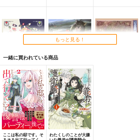
東方剛欲異聞～水没し
東方紅魔郷～
Clutch Shooter #05
た沈愁地獄
the Embodiment of
Silver Forest
Scarlet Devil～
黄昏フロンティア
上海アリス幻樂団
1,430
もっと見る！
円
（税込）
2,200
1,100
円
円
（税込）
（税込）
東方Project
東方Project
東方Project
十六夜咲夜
一緒に買われている商品
サンプル
サンプル
サンプル
カート
カート
カート
日常魔術の理論と実践
Rest in Tones
Enchante
Cafe Rainbird
glitch@SoundStudio
葉月ゆら
2,200
880
351
円
円
円
（税込）
（税込）
（税込）
サンプル
サンプル
サンプル
作品詳細
作品詳細
作品詳細
ここは私の邸です。そ
わたくしのことが大嫌
ろそろ出て行ってくれ
いな義弟が護衛騎士に