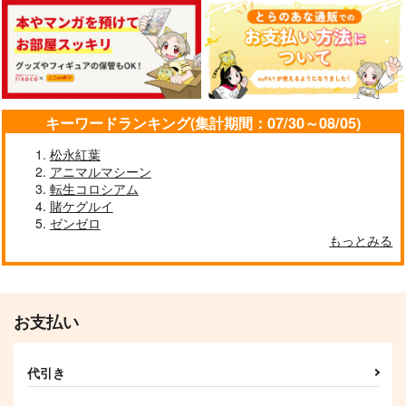
キーワードランキング(集計期間：07/30～08/05)
松永紅葉
アニマルマシーン
転生コロシアム
賭ケグルイ
ゼンゼロ
もっとみる
お支払い
代引き