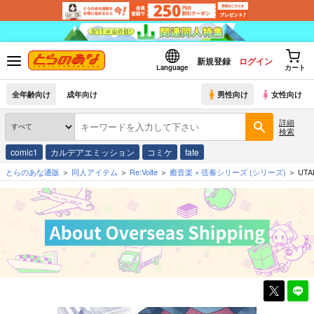
新規登録
ログイン
Language
カート
全年齢向け
成年向け
男性向け
女性向け
詳細
検索
comic1
カルデアエミッション
コミケ
fate
とらのあな通販
同人アイテム
Re:Volte
癒音楽 × 弦奏シリーズ
(シリーズ)
UT