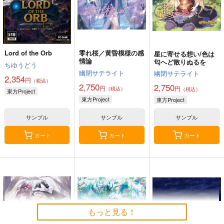
Lord of the Orb
零れ桜／黄昏模様の感
星に寄せる想い/色は
情論
匂へど散りぬるを
ちゆうどう
幽閉サテライト
幽閉サテライト
2,354
円
（税込）
2,750
2,750
円
円
（税込）
（税込）
東方Project
東方Project
東方Project
サンプル
サンプル
サンプル
カート
カート
カート
もっと見る！