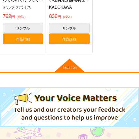
ます? 2
なりました 実は溺愛
アルファポリス
KADOKAWA
されていたって本当な
の!? 4
792
836
円
円
（税込）
（税込）
霊長新益
京 ～ Artificial Utopia
in Ruins.
サンプル
サンプル
上海アリス幻樂団
1,320
作品詳細
作品詳細
円
（税込）
東方Project
サンプル
Aqua Forest
うたかた
東方永夜
抄 Imperishable Nigh
葉月ゆら
吉日
カート
t
上海アリス幻樂団
2,672
787
円
円
（税込）
（税込）
1,540
円
桐生一馬
（税込）
博麗霊夢
サンプル
サンプル
サンプル
作品詳細
作品詳細
作品詳細