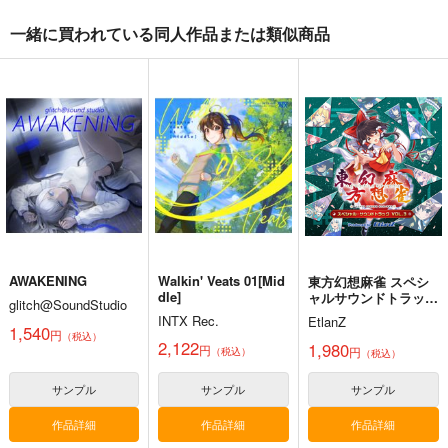
一緒に買われている同人作品または類似商品
始まりの雨
東方錦上
寂光寂
京 ～ Fossilized Won
滅 ～ The Truth of th
幽閉サテライト
ders.
e Cessation of Dukkh
上海アリス幻樂団
Demetori
a
2,200
円
（税込）
1,760
1,320
円
円
（税込）
（税込）
東方Project
東方Project
東方Project
博麗霊夢
サンプル
サンプル
サンプル
カート
カート
カート
AWAKENING
Walkin' Veats 01[Mid
東方幻想麻雀 スペシ
dle]
ャルサウンドトラッ
glitch@SoundStudio
ク VOL.3
INTX Rec.
EtlanZ
1,540
円
（税込）
2,122
1,980
円
円
（税込）
（税込）
サンプル
サンプル
サンプル
作品詳細
作品詳細
作品詳細