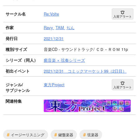
サークル名
Re:Volte
入荷アラート
作家
Ravy
TAM
ぢん
発行日
2021/12/31
種別/サイズ
音楽CD - サウンドトラック/ ＣＤ－ＲＯＭ 11p
シリーズ（同人）
癒音楽 × 弦奏シリーズ
初出イベント
2021/12/31 コミックマーケット99（2日目）
ジャンル/
東方Project
入荷アラート
サブジャンル
関連特集
#
#
#
イージーリスニング
鍵盤楽器
弦楽器