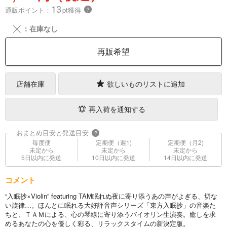
13
通販ポイント：
pt獲得
？
╳
：在庫なし
再販希望
店舗在庫
欲しいものリストに追加
再入荷を通知する
おまとめ目安と発送目安
?
毎度便
定期便（週1)
定期便（月2)
未定から
未定から
未定から
5日以内に発送
10日以内に発送
14日以内に発送
コメント
“入眠抄×Violin” featuring TAM眠れぬ夜に寄り添うあの声がよぎる、切な
い旋律…。ほんとに眠れる大好評音声シリーズ「東方入眠抄」の音楽た
ちと、ＴＡＭによる、心の琴線に寄り添うバイオリン生演奏。癒しを求
めるあなたの心を優しく彩る、リラックスタイムの新決定版。