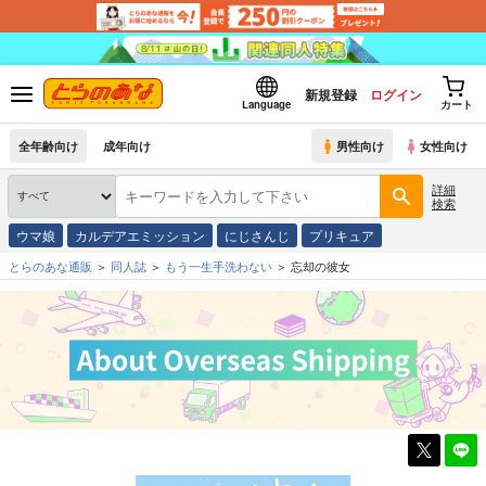
新規登録
ログイン
Language
カート
全年齢向け
成年向け
男性向け
女性向け
詳細
検索
ウマ娘
カルデアエミッション
にじさんじ
プリキュア
とらのあな通販
同人誌
もう一生手洗わない
忘却の彼女