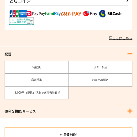
とらコイン
麻宮キャラブック
N.H.Kアニメらくがき
くりいむレモンとの出
021 「-舞- 香月舞
本
会い～
From マジカルエミ」
太陽系旅団
TENCAL
M.MACABRE
詳しくはこちら
1,540
550
440
円
円
専売
円
（税込）
（税込）
（税込）
その他
香月舞
その他
その他
亜美
リエ
配送
マジカルエミ
宅配便
ポスト投函
サンプル
サンプル
サンプル
カート
カート
カート
店頭受取
おまとめ配送
11,000円（税込）以上で送料当社負担
便利な機能/サービス
店舗を探す