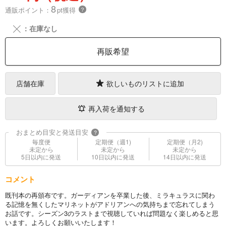
8
通販ポイント：
pt獲得
？
╳
：在庫なし
再販希望
店舗在庫
欲しいものリストに追加
再入荷を通知する
おまとめ目安と発送目安
?
毎度便
定期便（週1)
定期便（月2)
未定から
未定から
未定から
5日以内に発送
10日以内に発送
14日以内に発送
コメント
既刊本の再頒布です。ガーディアンを卒業した後、ミラキュラスに関わ
る記憶を無くしたマリネットがアドリアンへの気持ちまで忘れてしまう
お話です。シーズン3のラストまで視聴していれば問題なく楽しめると思
います。よろしくお願いいたします！