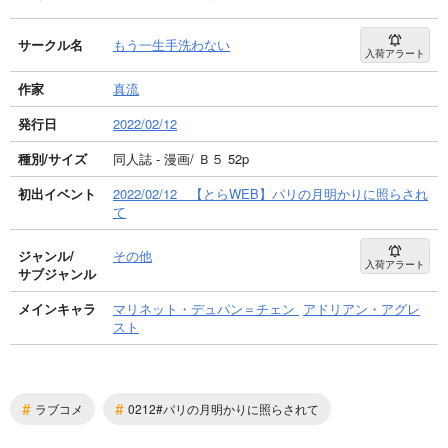
サークル名
もう一生手洗わない
入荷アラート
作家
真流
発行日
2022/02/12
種別/サイズ
同人誌 - 漫画/ Ｂ５ 52p
初出イベント
2022/02/12 【とらWEB】パリの月明かりに照らされ
て
ジャンル/
その他
入荷アラート
サブジャンル
メインキャラ
マリネット・デュパン＝チェン
アドリアン・アグレ
スト
#
#
ラブコメ
0212#パリの月明かりに照らされて