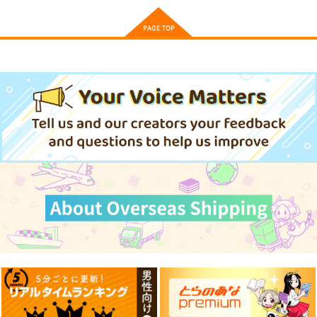
ひびめし 星なな 防水
ひびめし 比嘉つつ
ひびめし 小川しの
ステッカー
じ 防水ステッカー
ん 防水ステッカー
コパン
コパン
コパン
440
440
440
円
円
円
（税込）
（税込）
（税込）
その他
星なな
その他
比嘉つつじ
その他
小川しのん
サンプル
サンプル
サンプル
カート
カート
カート