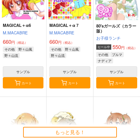
MAGICAL＋α6
MAGICAL＋α７
80'sガールズ（カラー
版）
M.MACABRE
M.MACABRE
お子様ランチ
660
660
円
円
（税込）
（税込）
550
円
セール中
（税込）
その他
野々山風
その他
野々山風
その他
ブルマ
野々山流
野々山流
ナディア
サンプル
サンプル
サンプル
カート
カート
カート
もっと見る！