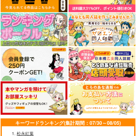
ひびめし 古舘くれ
ひびめし 河合まこ 防
いらん子中隊合同誌に
あ 防水ステッカー
水ステッカー
なる2 1/2 トナカイの
逆襲
コパン
コパン
扶桑新聞千葉支社
440
440
3,929
円
円
円
（税込）
（税込）
（税込）
その他
古舘くれあ
その他
河合まこ
ストライクウィッチーズ
穴拭智子
迫水ハルカ
エリザベス・F・ビューリング
サンプル
サンプル
サンプル
カート
カート
カート
キーワードランキング(集計期間：07/30～08/05)
松永紅葉