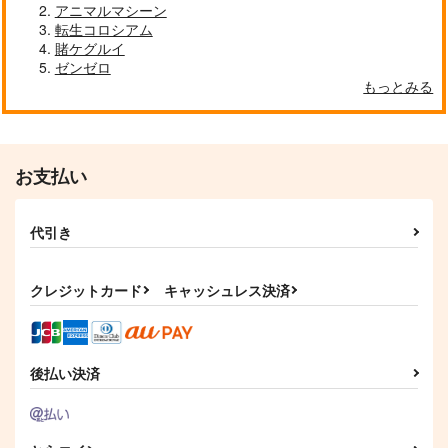
アニマルマシーン
転生コロシアム
賭ケグルイ
ゼンゼロ
俺は星間国家の悪徳領
INCOMPLETENESS
麻宮キャラブック
もっとみる
主！メカニカルFILE
６
026「エミ From マ
ジカルエミ」
EAST NUM
たなしプロダクショ
太陽系旅団
ン
3,080
1,540
円
専売
円
（税込）
（税込）
3,144
その他
アヴィド
円
専売
その他
香月舞
（税込）
お支払い
ネヴァン
マジカルエミ
その他
名無し
サンプル
サンプル
サンプル
代引き
カート
カート
カート
クレジットカード
キャッシュレス決済
後払い決済