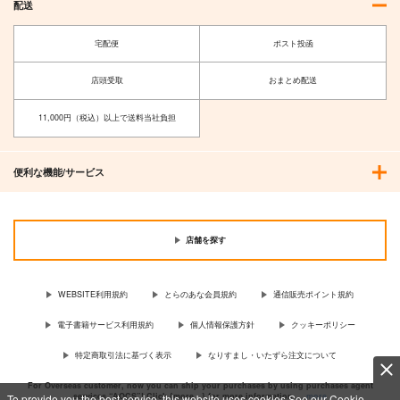
配送
宅配便
ポスト投函
店頭受取
おまとめ配送
11,000円（税込）以上で送料当社負担
台湾的旅遊風景 東台
戦艦の砲台 ～三次元
湾・南迴旅遊(宜蘭・
測量で解き明かす 対
便利な機能/サービス
花蓮・台東・屏東)
馬要塞・海軍砲塔の興
千屋通信所
さざなみ壊変
亡
880
1,320
円
円
（税込）
（税込）
加賀
店舗を探す
サンプル
サンプル
作品詳細
作品詳細
WEBSITE利用規約
とらのあな会員規約
通信販売ポイント規約
電子書籍サービス利用規約
個人情報保護方針
クッキーポリシー
特定商取引法に基づく表示
なりすまし・いたずら注文について
For Overseas customer, now you can ship your purchases by using purchases agent
services “AOCS”! Click {more…} for more information …
more
To provide you the best service, this website uses cookies.See our Cookie