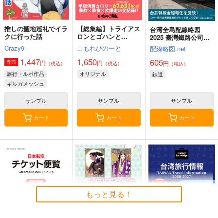
推しの聖地巡礼でイラ
【総集編】トライアス
台湾全島配線略図
クに行った話
ロンとゴハンと
2025 臺灣鐵路公司・
私。-2025春夏秋冬-
臺灣高鐵・阿里山森林
Crazy9
こもれびのーと
配線略図.net
鐵路
1,447
1,650
605
円
円
専売
円
（税込）
（税込）
（税込）
旅行・ルポ作品
オリジナル
鉄道
ギルガメッシュ
サンプル
サンプル
サンプル
カート
カート
カート
もっと見る！