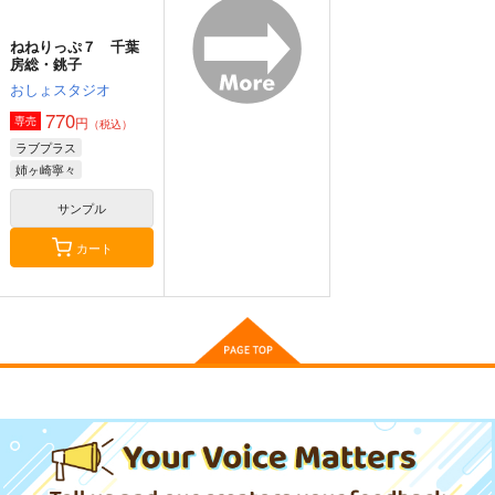
作品詳細
作品詳細
作品詳細
ナリムラアサクサ そ
ねねりっぷ７ 千葉
のロク
房総・銚子
ナリムラ屋。
おしょスタジオ
399
円
770
（税込）
円
専売
（税込）
旅行・ルポ作品
ラブプラス
姉ヶ崎寧々
サンプル
サンプル
カート
カート
岐阜タンメンアライさ
世界の沿岸砲台・マル
赤城さんの鎮守府食べ
ん
タ編Vol.3
ある紀行総集編3
世田谷ボロ市
芬蘭堂
なぐもカレー部
660
2,500
2,672
円
円
円
（税込）
（税込）
（税込）
ドイツ
赤城
アライグマ×フェネック
サンプル
サンプル
サンプル
作品詳細
作品詳細
作品詳細