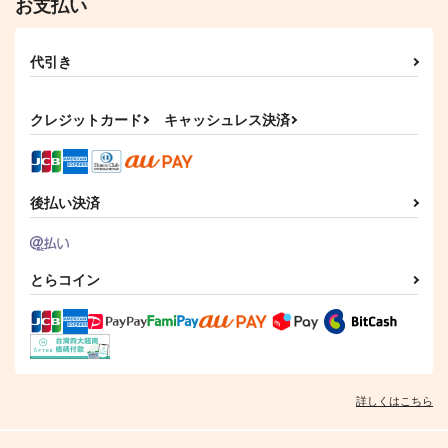
お支払い
代引き
クレジットカード
キャッシュレス決済
ナリムラアサクサ そ
ナリムラアサクサ そ
後払い決済
ナリムラアサクサ そ
のヨン
のサン
のニ
ナリムラ屋。
ナリムラ屋。
ナリムラ屋。
399
399
399
円
円
円
（税込）
（税込）
（税込）
とらコイン
サンプル
サンプル
サンプル
作品詳細
作品詳細
作品詳細
詳しくはこちら