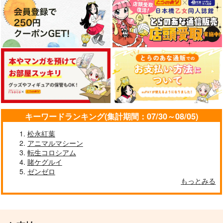
キーワードランキング(集計期間：07/30～08/05)
サンフレッチェ広島サ
journey knowledge
ナリムラアサクサ そ
ポーター遠征記
台湾旅行情報2026
のロク
松永紅葉
りだんだんと。
千屋通信所
ナリムラ屋。
アニマルマシーン
660
1,320
399
転生コロシアム
円
円
円
（税込）
（税込）
（税込）
賭ケグルイ
ゼンゼロ
サンプル
サンプル
サンプル
もっとみる
作品詳細
作品詳細
作品詳細