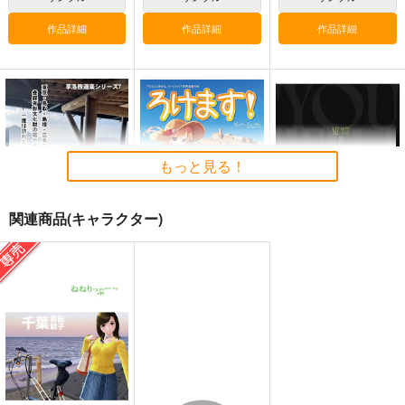
作品詳細
作品詳細
作品詳細
憧憬の温泉宿2
A380全クラス搭乗記
journey knowledge台
湾旅行情報2026
享洛食楽
RED RIBBON
千屋通信所
REVENGER
1,210
円
（税込）
1,320
円
898
（税込）
旅行・ルポ作品
円
（税込）
旅行・ルポ作品
旅行・ルポ作品
A380
もっと見る！
サンプル
サンプル
サンプル
カート
カート
カート
関連商品(キャラクター)
憧憬の温泉宿2
ろけます！ヨーロッパ
See You In Hellavers
7世界遺産の旅
e
享洛食楽
さざなみ壊変
Lun Lun Roo
1,210
円
（税込）
660
1,572
円
円
（税込）
（税込）
オールキャラ
サンプル
サンプル
サンプル