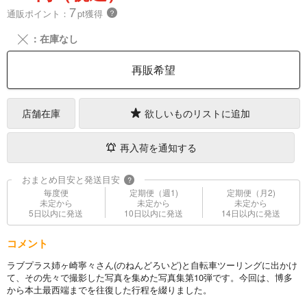
7
通販ポイント：
pt獲得
？
╳
：在庫なし
再販希望
店舗在庫
欲しいものリストに追加
再入荷を通知する
おまとめ目安と発送目安
?
毎度便
定期便（週1)
定期便（月2)
未定から
未定から
未定から
5日以内に発送
10日以内に発送
14日以内に発送
コメント
ラブプラス姉ヶ崎寧々さん(のねんどろいど)と自転車ツーリングに出かけ
て、その先々で撮影した写真を集めた写真集第10弾です。今回は、博多
から本土最西端までを往復した行程を綴りました。