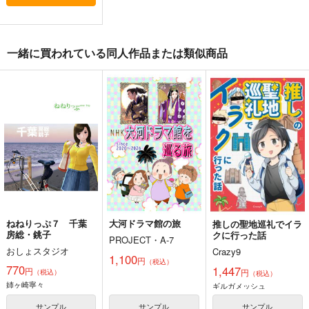
台湾的旅遊風景 東台
お気を確かにできない
ねねりっぷ７ 千葉
湾・南迴旅遊(宜蘭・
房総・銚子
SAVA DESIGN
一緒に買われている同人作品または類似商品
花蓮・台東・屏東)
千屋通信所
おしょスタジオ
1,100
円
（税込）
880
770
円
円
専売
（税込）
（税込）
オリジナル
旅行・ルポ作品
ラブプラス
姉ヶ崎寧々
サンプル
サンプル
サンプル
カート
カート
カート
ねねりっぷ７ 千葉
大河ドラマ館の旅
推しの聖地巡礼でイラ
房総・銚子
クに行った話
PROJECT・A-7
おしょスタジオ
Crazy9
1,100
円
（税込）
770
1,447
円
円
（税込）
（税込）
姉ヶ崎寧々
ギルガメッシュ
サンプル
サンプル
サンプル