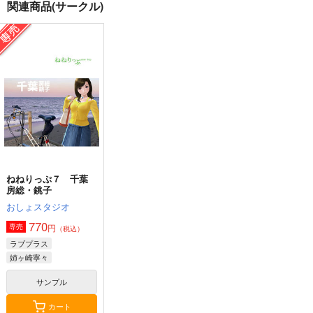
関連商品(サークル)
日本航空チケット便
大河ドラマ館の旅
journey knowledge台
覧 国内線編
湾旅行情報2026-2027
PROJECT・A-7
新砂通信
千屋通信所
1,100
円
（税込）
1,980
1,430
円
円
（税込）
（税込）
旅行・ルポ作品
評論・研究
旅行・ルポ作品
サンプル
サンプル
サンプル
カート
カート
カート
ねねりっぷ７ 千葉
房総・銚子
おしょスタジオ
770
円
専売
（税込）
ラブプラス
姉ヶ崎寧々
サンプル
カート