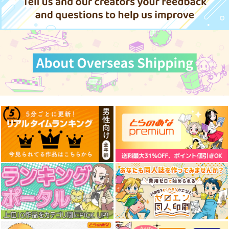
journey knowledge
A380全クラス搭乗記
ナリムラアサクサ そ
台湾旅行情報2026-
のゴ
RED RIBBON
2027
千屋通信所
ナリムラ屋。
REVENGER
1,430
399
円
円
898
（税込）
（税込）
円
（税込）
A380
サンプル
サンプル
サンプル
作品詳細
作品詳細
作品詳細