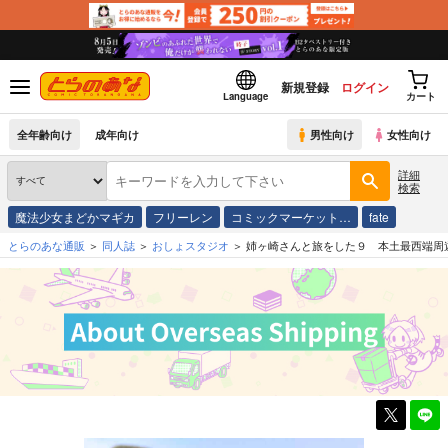
新規登録
ログイン
Language
カート
全年齢向け
成年向け
男性向け
女性向け
詳細
検索
魔法少女まどかマギカ
フリーレン
コミックマーケット…
fate
とらのあな通販
同人誌
おしょスタジオ
姉ヶ崎さんと旅をした９ 本土最西端周