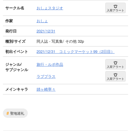
サークル名
おしょスタジオ
入荷アラート
作家
おしょ
発行日
2021/12/31
種別/サイズ
同人誌 - 写真集/ その他 32p
初出イベント
2021/12/31 コミックマーケット99（2日目）
ジャンル/
旅行・ルポ作品
入荷アラート
サブジャンル
ラブプラス
入荷アラート
メインキャラ
姉ヶ崎寧々
#
聖地巡礼