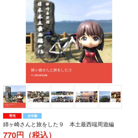
専売
全年齢
姉ヶ崎さんと旅をした９ 本土最西端周遊編
770円（税込）