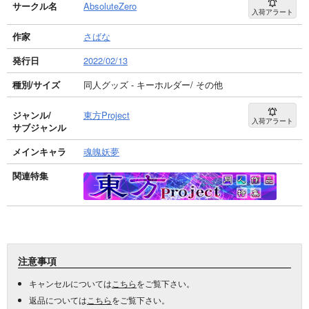
サークル名
AbsoluteZero
入荷アラート
作家
さばな
発行日
2022/02/13
種別/サイズ
同人グッズ - キーホルダー/ その他
ジャンル/
東方Project
入荷アラート
サブジャンル
メインキャラ
魂魄妖夢
関連特集
注意事項
キャンセルについては
こちら
をご覧下さい。
返品については
こちら
をご覧下さい。