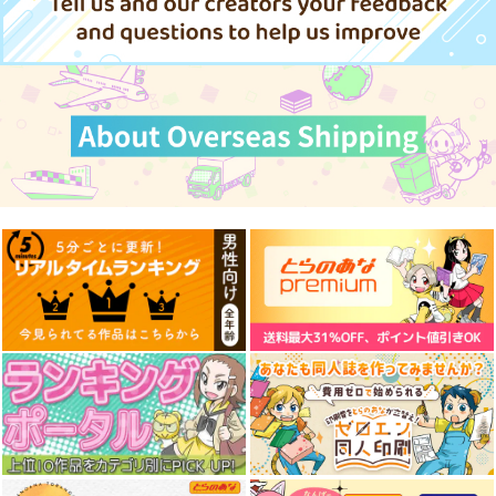
作品詳細
作品詳細
作品詳細
東方スライドキーホル
東方スライドキーホル
東方スライドキーホル
ダー 古明地こいし
ダー 依神紫苑
ダー レミリア
AbsoluteZero
AbsoluteZero
AbsoluteZero
990
990
990
円
円
円
（税込）
（税込）
（税込）
古明地こいし
依神紫苑
レミリア・スカーレット
サンプル
サンプル
サンプル
作品詳細
作品詳細
作品詳細