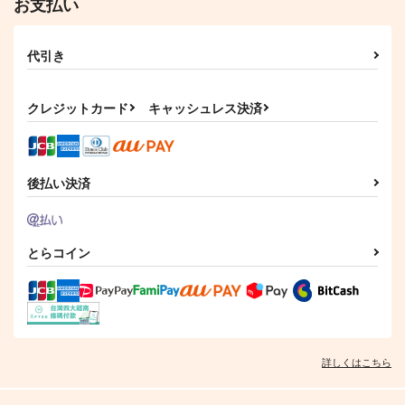
お支払い
代引き
クレジットカード
キャッシュレス決済
後払い決済
東方クリアファイル
お気を確かにできない
東方クリアファイル
紅美鈴８
菅牧典６
SAVA DESIGN
AbsoluteZero
AbsoluteZero
とらコイン
1,100
円
（税込）
550
550
円
円
（税込）
（税込）
紅美鈴
菅牧典
サンプル
サンプル
サンプル
作品詳細
作品詳細
作品詳細
詳しくはこちら