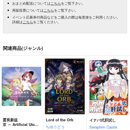
おまとめ配送については
こちら
をご覧下さい。
再販投票については
こちら
をご覧下さい。
イベント応募券付商品などをご購入の際は毎度便をご利用ください。
詳細は
こちら
をご覧ください。
関連商品(ジャンル)
霊長新益
Lord of the Orb
イナバ式肝試し
京 ～ Artificial Utopia
ちゆうどう
Seraphim Castle
in Ruins.