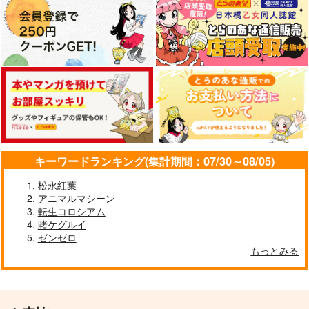
キーワードランキング(集計期間：07/30～08/05)
東方スライドキーホル
壊れた運命を紡いで
すなめりドリルクリア
ダー フランドール
ファイル(七瀬尚)幽々
松永紅葉
幽閉サテライト
子＆妖夢
AbsoluteZero
アニマルマシーン
すなめりドリル
770
円
（税込）
転生コロシアム
990
517
円
円
（税込）
魂魄妖夢
（税込）
賭ケグルイ
フランドール・スカーレ
魂魄妖夢
ゼンゼロ
ット
もっとみる
サンプル
サンプル
サンプル
作品詳細
作品詳細
作品詳細