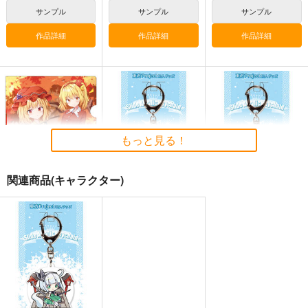
1,320
2,200
円
円
（税込）
（税込）
サンプル
サンプル
サンプル
東方Project
博麗霊夢
東方Project
作品詳細
作品詳細
作品詳細
サンプル
サンプル
カート
カート
東方スライドキーホル
東方スライドキーホル
東方スライドキーホル
ダー 古明地こいし
ダー 依神紫苑
ダー レミリア
AbsoluteZero
AbsoluteZero
AbsoluteZero
もっと見る！
990
990
990
円
円
円
（税込）
（税込）
（税込）
東方Project
東方Project
依神紫苑
東方Project
関連商品(キャラクター)
古明地こいし
レミリア・スカーレット
サンプル
サンプル
サンプル
東方クリアファイル
東方スライドキーホル
東方スライドキーホル
秋静葉＆穣子5
ダー 霧雨魔理沙
カート
カート
カート
ダー 博麗霊夢
AbsoluteZero
AbsoluteZero
AbsoluteZero
550
990
990
円
円
円
（税込）
（税込）
（税込）
秋静葉
霧雨魔理沙
博麗霊夢
サンプル
サンプル
サンプル