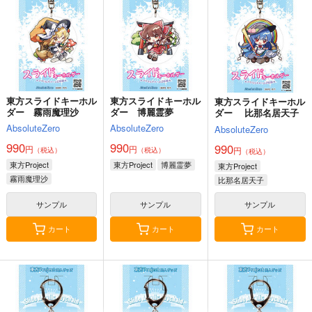
2,750
2,750
660
円
円
円
（税込）
（税込）
（税込）
東方Project
東方Project
東方Project
八雲藍
菅牧典
サンプル
サンプル
サンプル
カート
カート
カート
東方スライドキーホル
東方スライドキーホル
東方スライドキーホル
ダー 霧雨魔理沙
ダー 博麗霊夢
ダー 比那名居天子
AbsoluteZero
AbsoluteZero
AbsoluteZero
990
990
990
円
円
円
（税込）
（税込）
（税込）
東方Project
東方Project
博麗霊夢
東方Project
霧雨魔理沙
比那名居天子
サンプル
サンプル
サンプル
カート
カート
カート
星に寄せる想い/色は
始まりの雨
東方錦上
匂へど散りぬるを
京 ～ Fossilized Won
幽閉サテライト
ders.
幽閉サテライト
上海アリス幻樂団