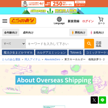
新規登録
ログイン
Language
カート
全年齢向け
成年向け
男性向け
女性向け
詳細
検索
魔法少女まどかマギカ
カルデアエミッション
Toloveる
コミックマーケ
とらのあな通販
同人アイテム
AbsoluteZero
東方キーホルダー 魂魄妖夢５-２