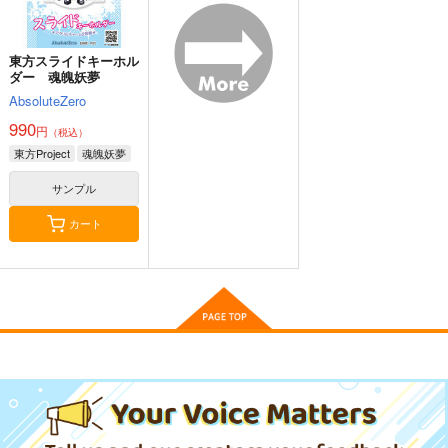
作品詳細
作品詳細
作品詳細
東方スライドキーホル
ダー 魂魄妖夢
AbsoluteZero
990
円
（税込）
東方スライドキーホル
東方クリアファイル
東方Project
魂魄妖夢
ダー フランドール
紅美鈴８
サンプル
AbsoluteZero
AbsoluteZero
990
550
円
円
カート
（税込）
（税込）
東方Project
東方Project
紅美鈴
フランドール・スカーレット
東方スライドキーホル
東方スライドキーホル
東方スライドキーホル
サンプル
サンプル
ダー 比那名居天子
ダー 十六夜咲夜
ダー 古明地さとり
AbsoluteZero
AbsoluteZero
AbsoluteZero
カート
カート
990
990
990
円
円
円
（税込）
（税込）
（税込）
比那名居天子
十六夜咲夜
古明地さとり
サンプル
サンプル
サンプル