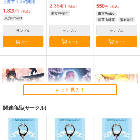
上海アリス幻樂団
2,354
550
円
円
（税込）
（税込）
1,320
円
（税込）
東方Project
東方Project
東方Project
蓬莱山輝夜
藤原妹紅
サンプル
サンプル
サンプル
カート
カート
カート
もっと見る！
関連商品(サークル)
東方M-1ぐらんぷり音
零れ桜／黄昏模様の感
狐色 祭り色二十三
楽集３
情論
尾。
あ～るの～と
幽閉サテライト
狐色