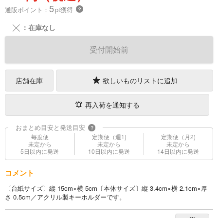
5
通販ポイント：
pt獲得
？
╳
：在庫なし
受付開始前
店舗在庫
欲しいものリストに追加
再入荷を通知する
おまとめ目安と発送目安
?
毎度便
定期便（週1)
定期便（月2)
未定から
未定から
未定から
5日以内に発送
10日以内に発送
14日以内に発送
コメント
〔台紙サイズ〕縦 15cm×横 5cm〔本体サイズ〕縦 3.4cm×横 2.1cm×厚
さ 0.5cm／アクリル製キーホルダーです。