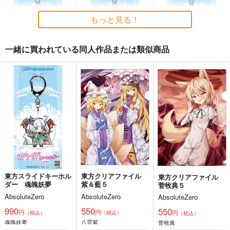
2,200
円
（税込）
2,750
1,760
円
円
（税込）
（税込）
東方Project
もっと見る！
東方Project
東方Project
サンプル
サンプル
サンプル
一緒に買われている同人作品または類似商品
カート
カート
カート
東方スライドキーホル
東方スライドキーホル
東方スライドキーホル
ダー 十六夜咲夜
ダー 魂魄妖夢
ダー 古明地さとり
AbsoluteZero
AbsoluteZero
AbsoluteZero
990
990
990
円
円
円
（税込）
（税込）
（税込）
東方Project
東方Project
魂魄妖夢
東方Project
十六夜咲夜
古明地さとり
サンプル
サンプル
サンプル
カート
カート
カート
東方スライドキーホル
東方クリアファイル
東方クリアファイル
ダー 魂魄妖夢
紫＆藍５
菅牧典５
AbsoluteZero
AbsoluteZero
AbsoluteZero
寂光寂
東方剛欲異聞～水没し
滅 ～ The Truth of th
た沈愁地獄
990
550
550
円
円
円
（税込）
（税込）
e Cessation of Dukk
（税込）
Demetori
黄昏フロンティア
魂魄妖夢
八雲紫
ha
菅牧典