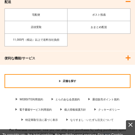
配送
宅配便
ポスト投函
店頭受取
おまとめ配送
11,000円（税込）以上で送料当社負担
便利な機能/サービス
東方剛欲異聞～水没し
東方猫鍵盤16
た沈愁地獄
豚乙女
黄昏フロンティア
1,430
円
（税込）
店舗を探す
2,200
円
（税込）
橙
サンプル
サンプル
WEBSITE利用規約
とらのあな会員規約
通信販売ポイント規約
作品詳細
作品詳細
電子書籍サービス利用規約
個人情報保護方針
クッキーポリシー
特定商取引法に基づく表示
なりすまし・いたずら注文について
For Overseas customer, now you can ship your purchases by using purchases agent
services “AOCS”! Click {more…} for more information …
more
To provide you the best service, this website uses cookies.See our Cookie