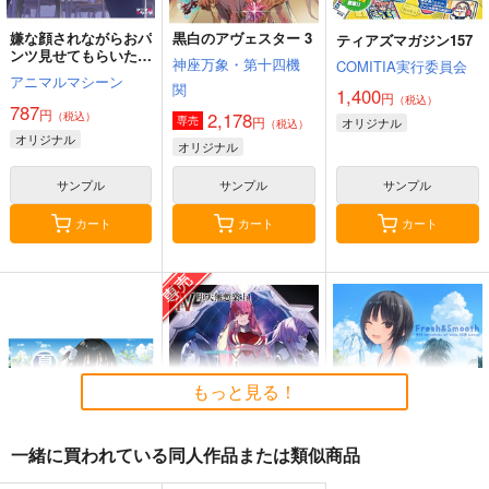
嫌な顔されながらおパ
黒白のアヴェスター 3
ティアズマガジン157
ンツ見せてもらいたい
神座万象・第十四機
COMITIA実行委員会
本14
アニマルマシーン
関
1,400
円
（税込）
787
円
2,178
（税込）
円
専売
オリジナル
（税込）
オリジナル
オリジナル
サンプル
サンプル
サンプル
カート
カート
カート
もっと見る！
一緒に買われている同人作品または類似商品