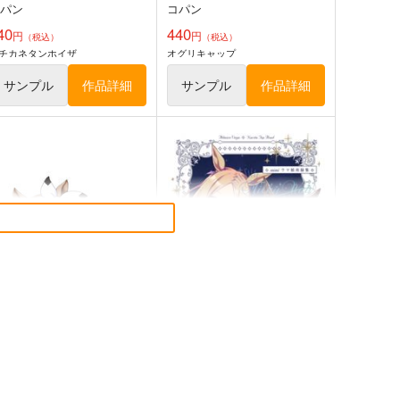
コパン
コパン
40
440
円
円
（税込）
（税込）
チカネタンホイザ
オグリキャップ
サンプル
作品詳細
サンプル
作品詳細
マ娘 ベルノライト 防水ス
ウマ娘 ブエナビスタ 防水ス
テッカー
テッカー
コパン
コパン
40
440
円
円
（税込）
（税込）
ウマ娘 プリティーダービー
ウマ娘 プリティーダービー
ベルノライト
ブエナビスタ
サンプル
カート
サンプル
カート
マ娘 アーモンドアイ 防水
Milky way
ステッカー
nini