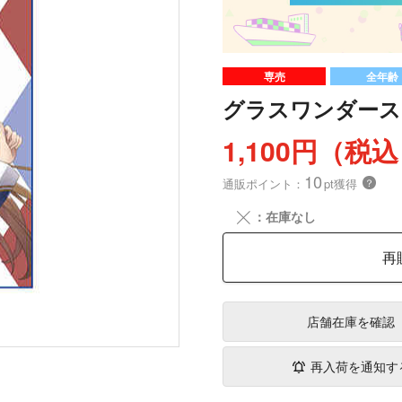
専売
全年齢
グラスワンダース
1,100円（税
10
通販ポイント：
pt獲得
？
╳
：在庫なし
再
店舗在庫
を確認
再入荷を通知す