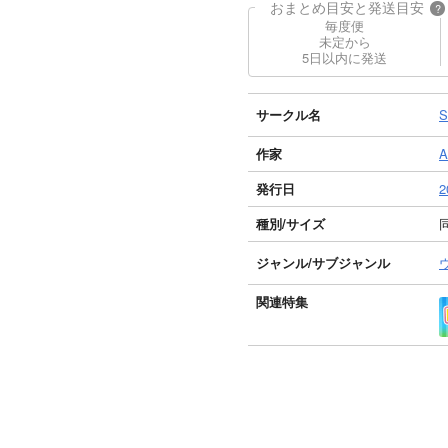
おまとめ目安と発送目安
?
毎度便
未定から
5日以内に発送
サークル名
S
作家
A
発行日
2
種別/サイズ
ジャンル/
サブジャンル
関連特集