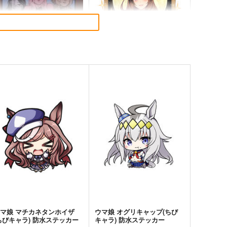
ゴールドシップ風雲録６
皇帝はかく語りき3
雪墨庵
いどんち
60
1,980
円
円
（税込）
（税込）
ウマ娘 プリティーダービー
ウマ娘 プリティーダービー
ゴールドシップ
シンボリルドルフ
オルフェーヴル
ジェンティルドンナ
サンプル
カート
サンプル
カート
ドリームジャーニー
マ娘 マチカネタンホイザ
ウマ娘 オグリキャップ(ちび
ちびキャラ) 防水ステッカー
キャラ) 防水ステッカー