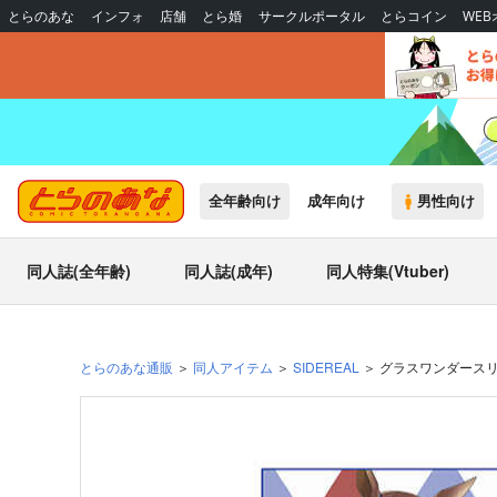
とらのあな
インフォ
店舗
とら婚
サークルポータル
とらコイン
WE
全年齢向け
成年向け
男性向け
同人誌(全年齢)
同人誌(成年)
同人特集(Vtuber)
とらのあな通販
同人アイテム
SIDEREAL
グラスワンダース