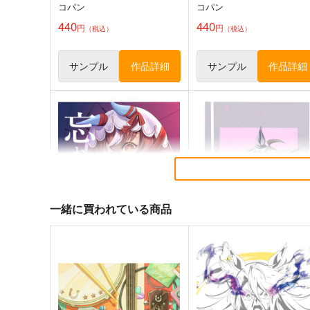
コパン
コパン
440
440
円
円
（税込）
（税込）
サンプル
作品詳細
サンプル
作品詳細
ゴールドシップ風雲録５
ウマ娘ゴールドシップ耐水
テッカー
雪墨庵
コパン
660
円
（税込）
440
一緒に買われている商品
円
（税込）
ウマ娘 プリティーダービー
ウマ娘 プリティーダービー
ゴールドシップ
アグネスタキオン
マンハッタンカフェ
サンプル
カート
サンプル
カー
忘れ物のありか
ウマ娘 オグリキャップ スマ
ホサイズ防水ステッカー
モス製麺