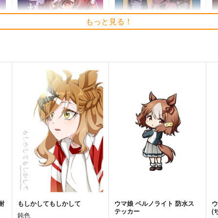
もっと見る！
忘れ物のありか
ゴールドシップ風雲録7
モス製麺
雪墨庵
200
660
6
円
円
専売
（税込）
（税込）
ウマ娘 プリティーダービー
ウマ娘 プリティーダービー
オン
スティルインラブ
ゴールドシップ
ノーリーズン
カルストンライトオ
ト
サンプル
カート
サンプル
カート
耐
もしかしてもしかして
ウマ娘 ベルノライト 防水ス
ウ
テッカー
(
鈍色