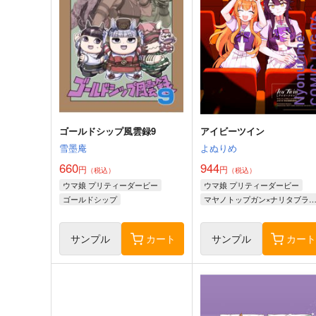
ゴールドシップ風雲録9
アイビーツイン
雪墨庵
よぬりめ
660
944
円
円
（税込）
（税込）
ウマ娘 プリティーダービー
ウマ娘 プリティーダービー
ゴールドシップ
マヤノトップガン×ナリタブライ
ラッキーライラック
マルシュロレーヌ
サンプル
カート
サンプル
カー