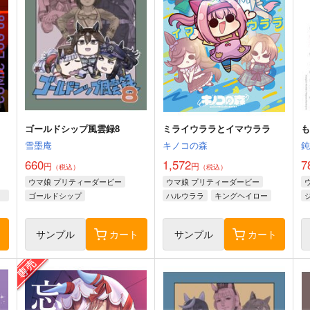
ゴールドシップ風雲録8
ミライウララとイマウララ
雪墨庵
キノコの森
660
1,572
7
円
円
（税込）
（税込）
ウマ娘 プリティーダービー
ウマ娘 プリティーダービー
アン
ゴールドシップ
ハルウララ
キングヘイロー
ステイゴールド
フェノーメノ
ライスシャワー
ト
サンプル
カート
サンプル
カート