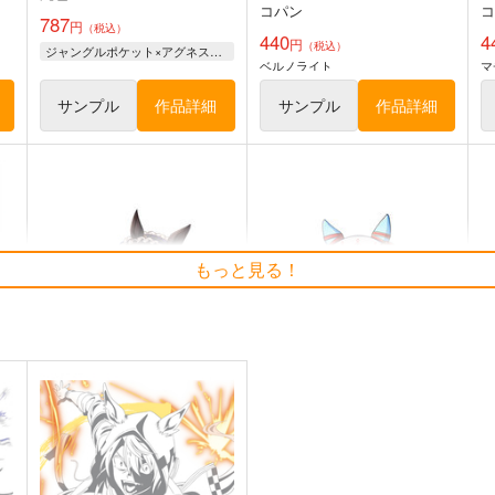
コパン
787
円
（税込）
440
4
円
（税込）
ジャングルポケット×アグネスタキオン
ベルノライト
マ
サンプル
作品詳細
サンプル
作品詳細
ス
ウマ娘 マチカネタンホイザ耐
UMAMANGAアラカル
ウ
もっと見る！
水ステッカー
ト 2026 SUMMER
コパン
Rebel Alliance
440
1,210
4
円
円
（税込）
（税込）
ウマ娘 プリティーダービー
ウマ娘 プリティーダービー
アーモンドアイ
ステイゴールド
ト
サンプル
カート
サンプル
カート
ウマ娘 ライスシャワー2 防水
ウマ娘 スティルインラブ 防
ウ
ステッカー
水ステッカー