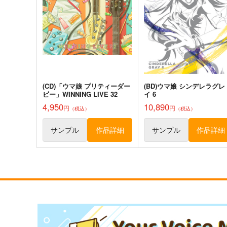
コパン
200
円
（税込）
440
円
（税込）
スティルインラブ
オグリキャップ
サンプル
作品詳細
サンプル
作品詳細
(CD)「ウマ娘 プリティーダー
(BD)ウマ娘 シンデレラグレ
ビー」WINNING LIVE 32
イ 6
4,950
10,890
円
円
（税込）
（税込）
サンプル
作品詳細
サンプル
作品詳細
ウマ娘 メジロアルダン 防水
ウマ娘 オグリキャップ スマ
ステッカー
ホサイズ防水ステッカー
コパン
コパン
440
440
円
円
（税込）
（税込）
ウマ娘 プリティーダービー
ウマ娘 プリティーダービー
メジロアルダン
オグリキャップ
サンプル
カート
サンプル
カー
Get well soon
ウマ娘 メジロアルダン 防水
ステッカー