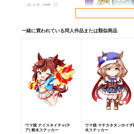
一緒に買われている同人作品または類似商品
ギャルゲーム批評2026年１月
Get well soon
号
鈍色
Ｏ山出版
944
円
（税込）
440
円
（税込）
ウマ娘 プリティーダービー
ウマ娘 プリティーダービー
ジャングルポケット×アグネスタキ
サンプル
カート
サンプル
カー
ウマ娘 ナイスネイチャ(チ
ウマ娘 マチカネタンホイザ
ア) 耐水ステッカー
水ステッカー