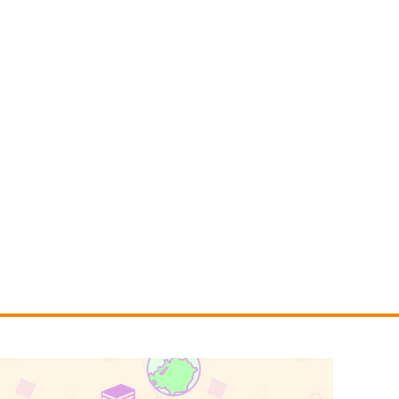
コパン
2,357
円
（税込）
40
円
（税込）
アドマイヤベガ
ーモンドアイ
サンプル
作品詳細
サンプル
作品詳細
走ヤミナベダービー2巻
いつでもウララ！