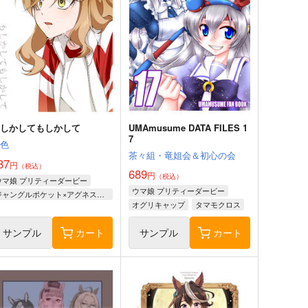
もしかしてもしかして
UMAmusume DATA FILES 1
7
鈍色
茶々組・竜姐会＆初心の会
87
円
（税込）
689
円
（税込）
ウマ娘 プリティーダービー
ウマ娘 プリティーダービー
ジャングルポケット×アグネスタキオン
オグリキャップ
タマモクロス
スーパークリーク
サンプル
カート
サンプル
カート