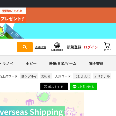
新規登録
ログイン
詳細
検索
Language
カート
・ラノベ
ホビー
映像/音楽/ゲーム
電子書籍
急上昇ワード:
賭ケグルイ
美術部
人気ワード:
にじさんじ
オリジナル
ポストする
LINEで送る