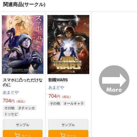
関連商品(サークル)
有罪KISS～まのさば
Observation record
巨人の鍛冶屋さんとお
キス合同誌～
はなしをする話
mrmrm
ぽにゃあん
いとろ
2,860
円
専売
（税込）
770
1,257
円
円
（税込）
（税込）
その他
その他
その他
巨人の鍛冶屋
アルフォート・ウェスカー
桜羽エマ×紫藤アリサ、蓮見レイア×二階堂ヒロ
ソラール
ミンドリー
サンプル
サンプル
サンプル
カート
カート
カート
スマホに凸っただけな
割職WARS
のに
あまどや
あまどや
704
円
（税込）
704
円
（税込）
その他
オールキャラ
その他
タチャンカ
トッケビ
サンプル
サンプル
カート
カート