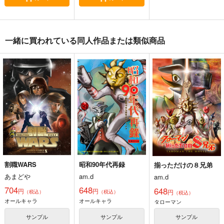
clsr結婚アンソロジー
一途【完全特装版】
スマホに凸っただけな
一緒に買われている同人作品または類似商品
「となりにいればいい
のに
人生あの日まで君と競
のかい？お隣さん」
しばのうえ
あまどや
走
2,200
704
円
専売
円
8,561
（税込）
（税込）
円
（税込）
その他
カルム×セレナ
その他
タチャンカ
その他
キバナ
トッケビ
ダンデ
マサル
サンプル
サンプル
サンプル
カート
カート
カート
割職WARS
昭和90年代再録
揃っただけの８兄弟
あまどや
am.d
am.d
704
648
648
円
円
円
（税込）
（税込）
（税込）
オールキャラ
オールキャラ
タローマン
サンプル
サンプル
サンプル