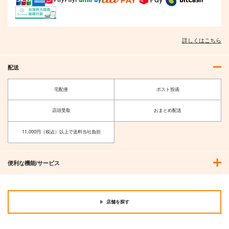
See You In Hellavers
昭和90年代再録
転光石を全力投球
詳しくはこちら
e
am.d
土砂降りパーカッショ
Lun Lun Roo
ン
648
円
専売
（税込）
配送
1,572
円
専売
（税込）
472
特撮
オールキャラ
円
専売
（税込）
HAZBIN HOTEL
東京放課後サモナーズ
宅配便
ポスト投函
オールキャラ
主４
オールキャラ
店頭受取
おまとめ配送
サンプル
サンプル
サンプル
11,000円（税込）以上で送料当社負担
カート
カート
カート
便利な機能/サービス
店舗を探す