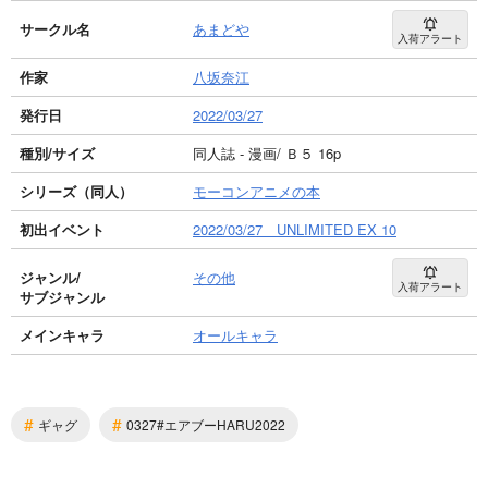
サークル名
あまどや
入荷アラート
作家
八坂奈江
発行日
2022/03/27
種別/サイズ
同人誌 - 漫画/ Ｂ５ 16p
シリーズ（同人）
モーコンアニメの本
初出イベント
2022/03/27 UNLIMITED EX 10
ジャンル/
その他
入荷アラート
サブジャンル
メインキャラ
オールキャラ
#
#
ギャグ
0327#エアブーHARU2022