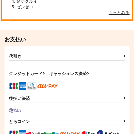
賭ケグルイ
ゼンゼロ
もっとみる
Hazbin English
割職WARS
好き鯖たちに女装させ
ただけ
Lun Lun Roo
あまどや
チンジャオまぜそば
1,572
704
円
円
（税込）
（税込）
セール中
専売
HAZBIN HOTEL
その他
オールキャラ
お支払い
366
円
オールキャラ
（税込）
Fate/Grand Order
オールキャラ
代引き
サンプル
サンプル
サンプル
クレジットカード
キャッシュレス決済
カート
カート
カート
後払い決済
とらコイン