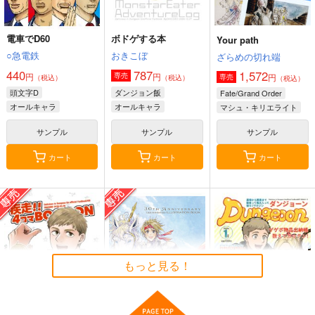
デス坊が他界しました
電車でD60
ボドゲする本
Your path
時空警察高機動小隊
○急電鉄
おきこぼ
ざらめの切れ端
220
円
（税込）
440
787
1,572
円
円
専売
円
専売
（税込）
（税込）
（税込）
その他
フェニックス
頭文字D
ダンジョン飯
Fate/Grand Order
キャプテン・ファルコン
オールキャラ
オールキャラ
マシュ・キリエライト
ブラッド・ファルコン
カブルー
オールキャラ
サンプル
サンプル
サンプル
サンプル
カート
カート
カート
カート
電車でD60
斎藤一の本2
RAKUGAKIHON
○急電鉄
斎藤一の本を出すサー
斎藤一の本を出すサー
クル
クル
440
円
（税込）
2,357
1,572
オールキャラ
円
円
（税込）
（税込）
斎藤一
斎藤一
サンプル
サンプル
サンプル
もっと見る！
作品詳細
作品詳細
作品詳細