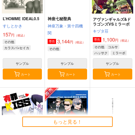
L’HOMME IDEAL0.5
神座七秘聖典
アヴァンギャルズ&ド
ラゴンズVSミラーボ
すしとかき
神座万象・第十四機
キヅタ荘
関
157
円
（税込）
1,100
円
専売
3,144
（税込）
その他
円
専売
（税込）
その他
コルサ
カラスバ×セイカ
その他
ハッサク
ミラーボ
サンプル
サンプル
サンプル
カート
カート
カート
もっと見る！