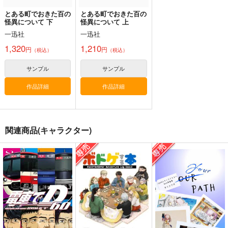
とある町でおきた百の
とある町でおきた百の
怪異について 下
怪異について 上
『MiSide：ミサイ
魔法少女ノ魔女裁判-
ポ●モン -カナリ
一迅社
一迅社
ド』-ミ
橘シェリ
ィ-160X50cm抱き枕
タ-160CMX50CM抱き
ー-160CMX50CM抱き
1,320
1,210
カバー【YC1355】
円
円
eb
eb
（税込）
（税込）
eb
枕カバー【YC1315】
枕カバー【YC1353】
13,200
13,200
13,200
円
円
円
（税込）
（税込）
（税込）
サンプル
サンプル
その他
ミタ
その他
橘シェリー
その他
カナリィ
作品詳細
作品詳細
サンプル
サンプル
サンプル
作品詳細
作品詳細
作品詳細
関連商品(キャラクター)
絶対に笑ってはいけな
疾走！！4コマ
ボドゲする本
いメロピデ要塞24時
BOOOON
おきこぼ
Sabbath
おきこぼ
787
円
（税込）
770
787
円
円
（税込）
（税込）
オールキャラ
オールキャラ
オールキャラ
サンプル
サンプル
サンプル
作品詳細
作品詳細
作品詳細