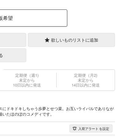
販希望
欲しいものリストに追加
る
定期便（週1)
定期便（月2)
未定から
未定から
10日以内に発送
14日以内に発送
スにドキドキしちゃう歩夢とせつ菜。お互いライバルでありなが
描いたほのぼのコメディです。
入荷アラート
を設定