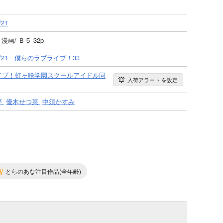
/21
 漫画/ Ｂ５ 32p
03/21 僕らのラブライブ！33
イブ！虹ヶ咲学園スクールアイドル同
入荷アラート
を設定
夢
優木せつ菜
中須かすみ
#
とらのあな注目作品(全年齢)