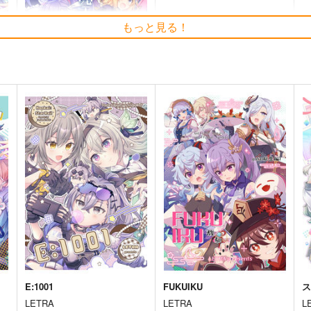
もっと見る！
星空指数
LETRA
550
円
セール中
（税込）
Fate/Grand Order
ジャンヌ・ダルク〔オルタ〕
メルトリリス
ぐだ子
ト
サンプル
カート
E:1001
FUKUIKU
LETRA
LETRA
L