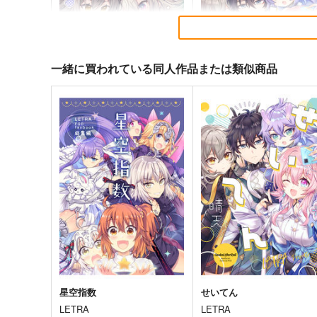
一緒に買われている同人作品または類似商品
E:1001
せいてん
LETRA
LETRA
629
550
円
円
セール中
（税込）
（税込）
崩壊：スターレイル
ホタル
崩壊：スターレイル
丹恒
星
星
銀狼
三月なのか
サンプル
カート
サンプル
カー
星空指数
せいてん
LETRA
LETRA