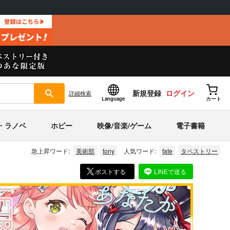
新規登録
ログイン
詳細
検索
Language
カート
・ラノベ
ホビー
映像/音楽/ゲーム
電子書籍
急上昇ワード:
美術部
tony
人気ワード:
fate
タペストリー
ポストする
LINEで送る