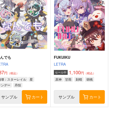
なんでも
FUKUIKU
ETRA
LETRA
87
1,100
円
円
セール中
（税込）
（税込）
崩壊：スターレイル
星
原神
甘雨
刻晴
胡桃
サンデー
丹恒
サンプル
カート
サンプル
カート