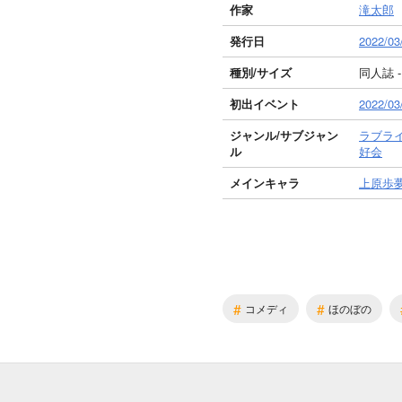
作家
滝太郎
発行日
2022/03
種別/サイズ
同人誌 -
初出イベント
2022/
ジャンル/
サブジャン
ラブラ
ル
好会
メインキャラ
上原歩
#
#
コメディ
ほのぼの