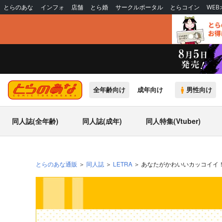
とらのあな
インフォ
店舗
とら婚
サークルポータル
とらコイン
WE
全年齢向け
成年向け
男性向け
同人誌(全年齢)
同人誌(成年)
同人特集(Vtuber)
とらのあな通販
同人誌
LETRA
あなたがかわいいカッコイイ