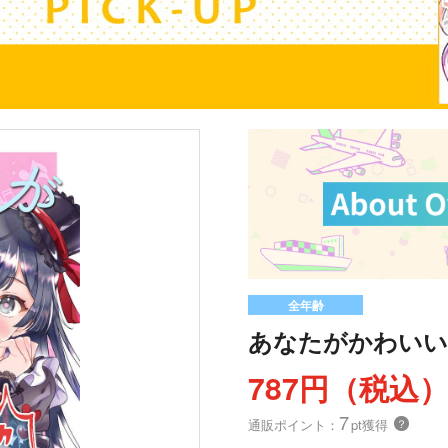
全年齢
あなたがかわいい
787円（税込
7
通販ポイント：
pt獲得
？