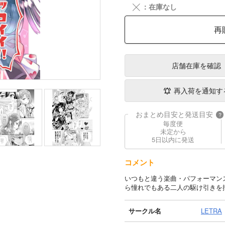
╳
：在庫なし
再
店舗在庫
を確認
再入荷を通知す
おまとめ目安と発送目安
?
毎度便
未定から
5日以内に発送
コメント
いつもと違う楽曲・パフォーマン
ら憧れでもある二人の駆け引きを
サークル名
LETRA