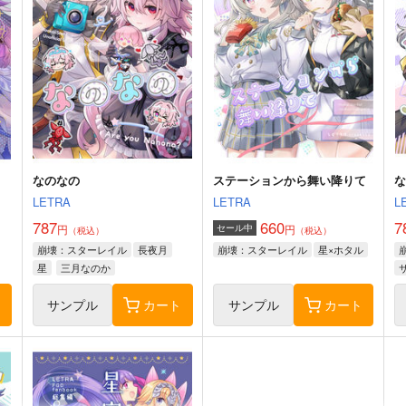
なのなの
ステーションから舞い降りて
LETRA
LETRA
L
787
660
7
円
円
セール中
（税込）
（税込）
崩壊：スターレイル
長夜月
崩壊：スターレイル
星×ホタル
星
三月なのか
ト
サンプル
カート
サンプル
カート