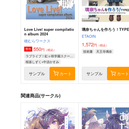
Love Live! super compilatio
璃奈ちゃんを作ろう！TYPE
n album 2024
ETAOIN
穂むらワークス
1,572
円
（税込）
550
円
専売
（税込）
技術書
天王寺璃奈
ラブライブ！虹ヶ咲学園スクールアイドル同好会
桜坂しずく×中須かすみ
サンプル
カート
サンプル
カー
関連商品(サークル)