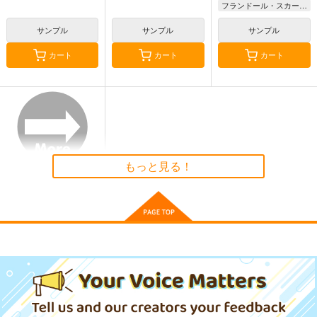
ha
フランドール・スカーレット
古明地こいし
1,320
2,200
円
円
（税込）
（税込）
サンプル
サンプル
サンプル
東方Project
博麗霊夢
東方Project
カート
カート
カート
サンプル
サンプル
カート
カート
シンクロ4
森羅万象 東方
東方スライドキーホル
BEST ALBUM『ぽっ
ダー 霧雨魔理沙
森羅万象
ぷ』
森羅万象
AbsoluteZero
1,572
円
（税込）
1,572
990
円
円
（税込）
上白沢慧音
（税込）
フランドール・スカーレ
霧雨魔理沙
ット
もっと見る！
サンプル
サンプル
サンプル
作品詳細
作品詳細
作品詳細