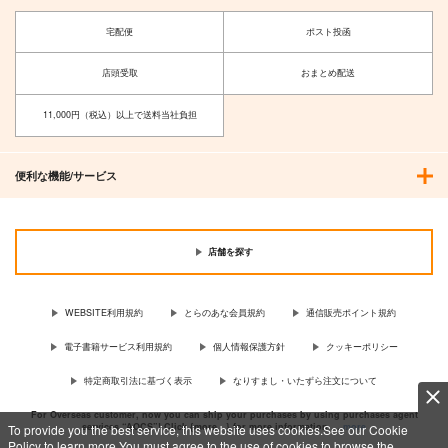
璽
REVENGE
宅配便
ポスト投函
豚乙女
リベンジ、ユメウツツ
カラ
1,430
店頭受取
おまとめ配送
円
（税込）
1,650
ユイマン・浅間
円
（税込）
11,000円（税込）以上で送料当社負担
サンプル
サンプル
作品詳細
作品詳細
便利な機能/サービス
店舗を探す
WEBSITE利用規約
とらのあな会員規約
通信販売ポイント規約
電子書籍サービス利用規約
個人情報保護方針
クッキーポリシー
特定商取引法に基づく表示
なりすまし・いたずら注文について
For Overseas customer, now you can ship your purchases by using purchases agent
services “AOCS”! Click {more…} for more information …
more
To provide you the best service, this website uses cookies.See our Cookie
Policy to learn more.You must agree to the use of cookies to browse the