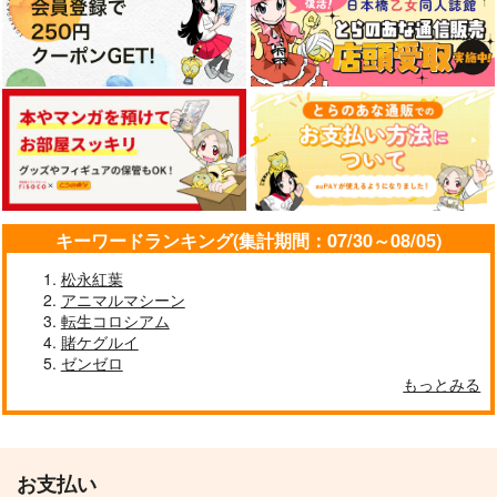
東方スライドキーホル
東方スライドキーホル
東方スライドキーホル
ダー 古明地さとり
ダー 古明地こいし
ダー 依神紫苑
AbsoluteZero
AbsoluteZero
AbsoluteZero
990
990
990
円
円
円
（税込）
（税込）
（税込）
古明地さとり
古明地こいし
依神紫苑
サンプル
サンプル
サンプル
キーワードランキング(集計期間：07/30～08/05)
作品詳細
作品詳細
作品詳細
松永紅葉
アニマルマシーン
転生コロシアム
賭ケグルイ
ゼンゼロ
もっとみる
お支払い