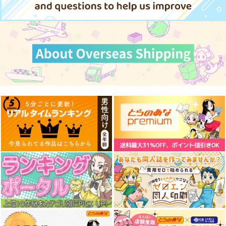
東方スライドキーホル
東方スライドキーホル
東方スライドキーホル
ダー 博麗霊夢
ダー 十六夜咲夜
ダー 魂魄妖夢
AbsoluteZero
AbsoluteZero
AbsoluteZero
990
990
990
円
円
円
（税込）
（税込）
（税込）
博麗霊夢
十六夜咲夜
魂魄妖夢
サンプル
サンプル
サンプル
作品詳細
作品詳細
作品詳細