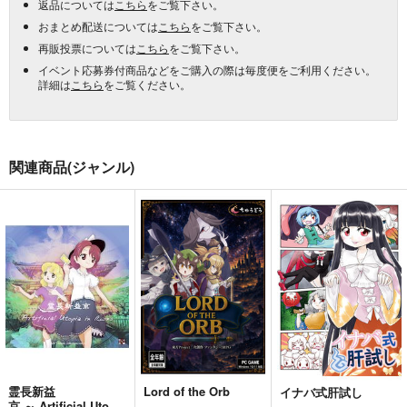
返品については
こちら
をご覧下さい。
おまとめ配送については
こちら
をご覧下さい。
再販投票については
こちら
をご覧下さい。
イベント応募券付商品などをご購入の際は毎度便をご利用ください。
詳細は
こちら
をご覧ください。
関連商品(ジャンル)
霊長新益
Lord of the Orb
イナバ式肝試し
京 ～ Artificial Utopia