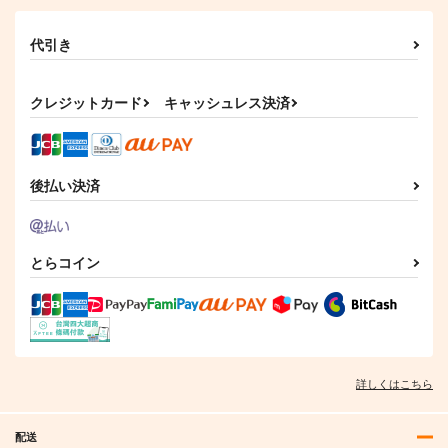
代引き
Illstarred Dive
DOLLY MIXTURES
THE BEST - 20TH AN
NIVERSARY
FELT
Meme in Wonderland.
クレジットカード
キャッシュレス決済
SOUND HOLIC
1,540
1,222
円
円
（税込）
（税込）
2,750
円
（税込）
サンプル
サンプル
サンプル
後払い決済
作品詳細
作品詳細
作品詳細
とらコイン
詳しくはこちら
配送