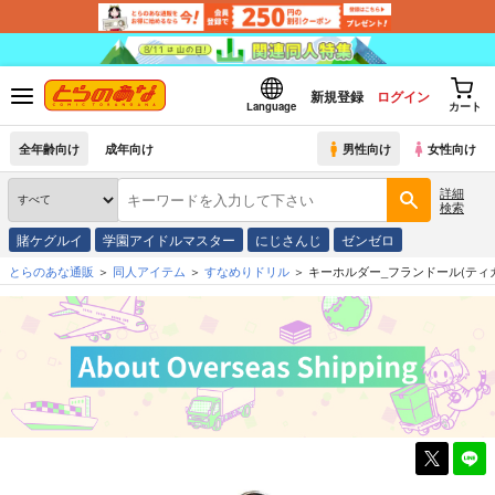
新規登録
ログイン
Language
カート
全年齢向け
成年向け
男性向け
女性向け
詳細
検索
賭ケグルイ
学園アイドルマスター
にじさんじ
ゼンゼロ
とらのあな通販
同人アイテム
すなめりドリル
キーホルダー_フランドール(ティカ)