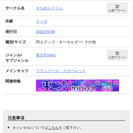
サークル名
すなめりドリル
入荷アラート
作家
ティカ
発行日
2022/05/08
種別/サイズ
同人グッズ - キーホルダー/ その他
ジャンル/
東方Project
入荷アラート
サブジャンル
メインキャラ
フランドール・スカーレット
関連特集
注意事項
キャンセルについては
こちら
をご覧下さい。