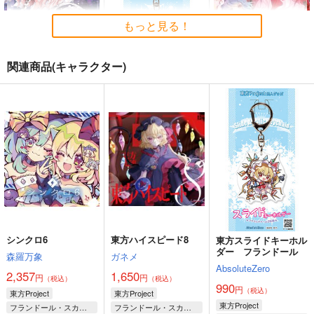
ders.
幽閉サテライト
上海アリス幻樂団
2,200
円
（税込）
もっと見る！
2,750
1,760
円
円
（税込）
（税込）
東方Project
東方Project
東方Project
関連商品(キャラクター)
サンプル
サンプル
サンプル
カート
カート
カート
すなめりドリルクリア
東方スライドキーホル
東方インストEDM8
ファイル(七瀬尚)幽々
ダー レミリア
Spacelectro
子＆妖夢
すなめりドリル
AbsoluteZero
1,572
円
（税込）
517
990
円
円
（税込）
（税込）
レミリア・スカーレット
魂魄妖夢
レミリア・スカーレット
サンプル
サンプル
サンプル
作品詳細
作品詳細
作品詳細
シンクロ6
東方ハイスピード8
東方スライドキーホル
ダー フランドール
森羅万象
ガネメ
AbsoluteZero
2,357
1,650
円
円
（税込）
（税込）
寂光寂
東方剛欲異聞～水没し
990
円
（税込）
東方Project
東方Project
滅 ～ The Truth of th
た沈愁地獄
e Cessation of Dukk
東方Project
フランドール・スカーレット
フランドール・スカーレット
Demetori
黄昏フロンティア