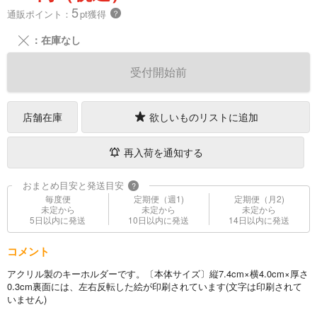
5
通販ポイント：
pt獲得
？
╳
：在庫なし
受付開始前
店舗在庫
欲しいものリストに追加
再入荷を通知する
おまとめ目安と発送目安
?
毎度便
定期便（週1)
定期便（月2)
未定から
未定から
未定から
5日以内に発送
10日以内に発送
14日以内に発送
コメント
アクリル製のキーホルダーです。〔本体サイズ〕縦7.4cm×横4.0cm×厚さ
0.3cm裏面には、左右反転した絵が印刷されています(文字は印刷されて
いません)