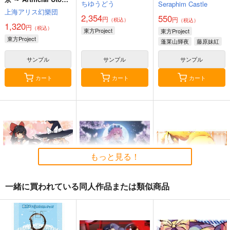
ちゆうどう
Seraphim Castle
in Ruins.
上海アリス幻樂団
2,354
550
円
円
（税込）
（税込）
1,320
円
（税込）
東方Project
東方Project
東方Project
蓬莱山輝夜
藤原妹紅
サンプル
サンプル
サンプル
カート
カート
カート
もっと見る！
一緒に買われている同人作品または類似商品
東方M-1ぐらんぷり音
零れ桜／黄昏模様の感
狐色 祭り色二十三
楽集３
情論
尾。