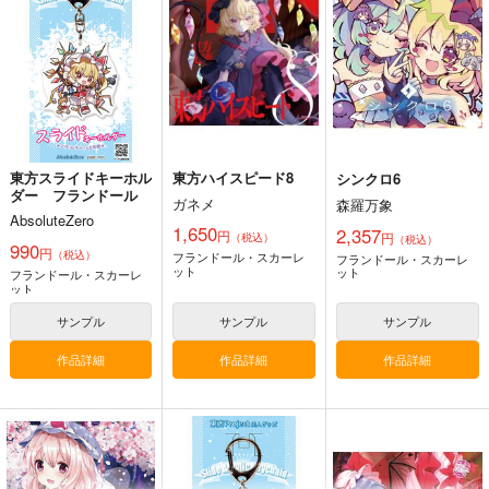
あ～るの～と
幽閉サテライト
狐色
2,750
2,750
660
円
円
円
（税込）
（税込）
（税込）
東方Project
東方Project
東方Project
八雲藍
菅牧典
サンプル
サンプル
サンプル
カート
カート
カート
東方スライドキーホル
東方ハイスピード8
シンクロ6
ダー フランドール
ガネメ
森羅万象
AbsoluteZero
1,650
2,357
円
円
（税込）
（税込）
990
円
（税込）
フランドール・スカーレ
フランドール・スカーレ
ット
ット
フランドール・スカーレ
ット
サンプル
サンプル
サンプル
作品詳細
作品詳細
作品詳細
星に寄せる想い/色は
始まりの雨
東方錦上
匂へど散りぬるを
京 ～ Fossilized Won
幽閉サテライト