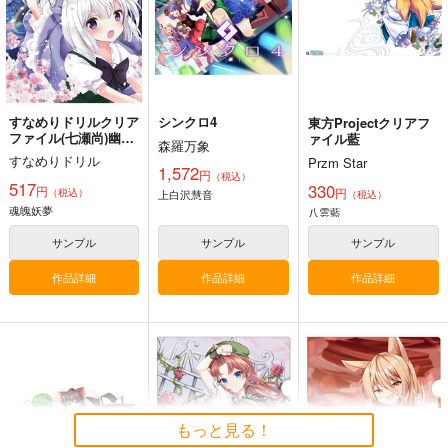
円
（税込）
（税込）
東方Project
東方Project
東方Project
サンプル
サンプル
サンプル
カート
カート
カート
すなめりドリルクリア
シンクロ4
東方Projectクリアフ
ファイル(七瀬尚)幽々
ァイル藍
森羅万象
子＆妖夢
すなめりドリル
Przm Star
1,572
円
（税込）
517
330
円
円
（税込）
上白沢慧音
（税込）
魂魄妖夢
八雲藍
サンプル
サンプル
サンプル
作品詳細
作品詳細
作品詳細
寂光寂
東方剛欲異聞～水没し
東方紅魔郷～
滅 ～ The Truth of th
た沈愁地獄
the Embodiment of
e Cessation of Dukk
Scarlet Devil～
Demetori
黄昏フロンティア
上海アリス幻樂団
ha
1,320
2,200
1,100
もっと見る！
円
円
円
（税込）
（税込）
（税込）