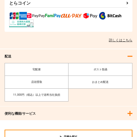
とらコイン
璽
REVENGE
必然のカタストロフィ
／Magical-マジカル-
豚乙女
リベンジ、ユメウツツ
少女フラクタル
カラ
1,430
円
（税込）
2,750
円
1,650
ユイマン・浅間
（税込）
円
（税込）
サンプル
サンプル
サンプル
詳しくはこちら
作品詳細
作品詳細
作品詳細
配送
宅配便
ポスト投函
店頭受取
おまとめ配送
11,000円（税込）以上で送料当社負担
便利な機能/サービス
Grateful Days
魂の語りに導かれて
パン屋天文台
店舗を探す