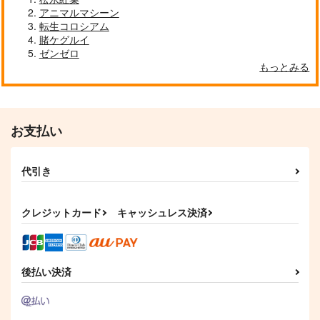
アニマルマシーン
転生コロシアム
DOLLY MIXTURES
東方インストEDM8
THE BEST - 20TH AN
賭ケグルイ
NIVERSARY
Meme in Wonderland.
Spacelectro
ゼンゼロ
SOUND HOLIC
もっとみる
1,222
1,572
円
円
（税込）
（税込）
2,750
円
レミリア・スカーレット
（税込）
サンプル
サンプル
サンプル
お支払い
作品詳細
作品詳細
作品詳細
代引き
クレジットカード
キャッシュレス決済
後払い決済