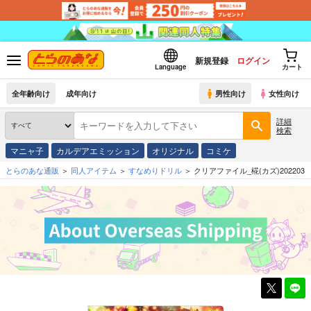
新規登録
ログイン
Language
カート
全年齢向け
成年向け
男性向け
女性向け
詳細
検索
マニャ子
カルデアエミッション
オリジナル
コミケ
とらのあな通販
同人アイテム
すなめりドリル
クリアファイル_椛(カズ)202203