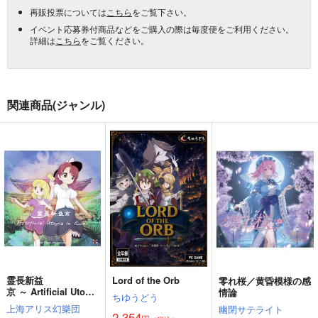
再販投票については
こちら
をご覧下さい。
イベント応募券付商品などをご購入の際は毎度便をご利用ください。
詳細は
こちら
をご覧ください。
関連商品(ジャンル)
霊長新益
Lord of the Orb
零れ桜／黄昏模様の感
京 ～ Artificial Utopia
情論
ちゆうどう
in Ruins.
上海アリス幻樂団
幽閉サテライト
2,354