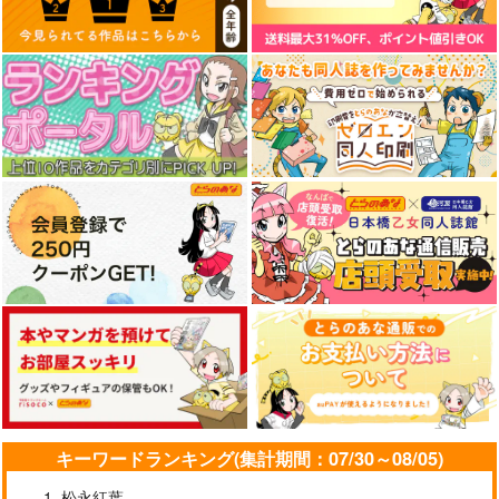
サンプル
カート
東方クリアファイル
東方クリアファイル
Illstarred Dive
秋静葉＆穣子5
紫＆藍５
FELT
AbsoluteZero
AbsoluteZero
1,540
円
（税込）
550
550
円
円
（税込）
（税込）
秋静葉
八雲紫
サンプル
サンプル
サンプル
作品詳細
作品詳細
作品詳細
キーワードランキング(集計期間：07/30～08/05)
松永紅葉