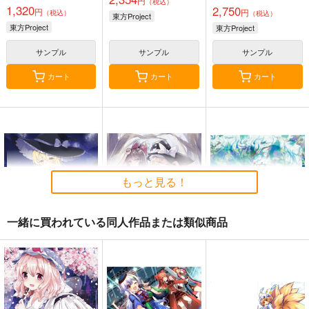
円
（税込）
1,320
2,750
円
円
（税込）
（税込）
東方Project
東方Project
東方Project
サンプル
サンプル
サンプル
カート
カート
カート
もっと見る！
一緒に買われている同人作品または類似商品
星に寄せる想い/色は
始まりの雨
東方錦上
匂へど散りぬるを
京 ～ Fossilized Won
幽閉サテライト
ders.
幽閉サテライト
上海アリス幻樂団
2,200
円
（税込）
2,750
1,760
円