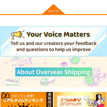
東方Project
博麗霊夢
東方Project
東方Project
サンプル
サンプル
サンプル
カート
カート
カート
東方Project A4クリア
東方クリアファイル
東方クリアファイル
ファイル 葉庭
紅美鈴８
菅牧典５
株式会社虎の穴
AbsoluteZero
AbsoluteZero
509
550
550
円
円
円
（税込）
（税込）
（税込）
紅美鈴
菅牧典
サンプル
サンプル
サンプル
作品詳細
作品詳細
作品詳細
Clutch Shooter #05
Silver Forest
1,430
円
（税込）
東方Project
十六夜咲夜