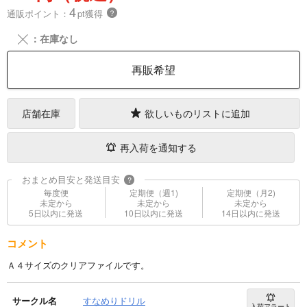
4
通販ポイント：
pt獲得
？
╳
：在庫なし
再販希望
店舗在庫
欲しいものリストに追加
再入荷を通知する
おまとめ目安と発送目安
?
毎度便
定期便（週1)
定期便（月2)
未定から
未定から
未定から
5日以内に発送
10日以内に発送
14日以内に発送
コメント
Ａ４サイズのクリアファイルです。
サークル名
すなめりドリル
入荷アラート