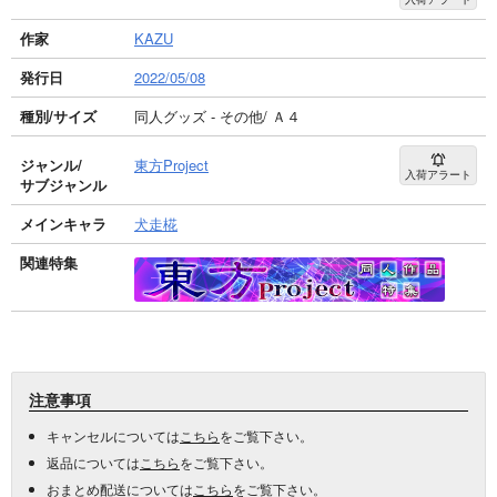
作家
KAZU
発行日
2022/05/08
種別/サイズ
同人グッズ - その他/ Ａ４
ジャンル/
東方Project
入荷アラート
サブジャンル
メインキャラ
犬走椛
関連特集
注意事項
キャンセルについては
こちら
をご覧下さい。
返品については
こちら
をご覧下さい。
おまとめ配送については
こちら
をご覧下さい。